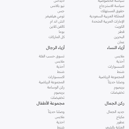
سياسة الخصوصية
أديداس
سياسة الاسترجاع
نيو بالانس
حقوق المستهلك
جس
المملكة العربية السعودية
تومي هيلفيغر
الإمارات العربية المتحدة
اتش اند ام
الكويت
كالفن كلاين
قطر
بوما
البحرين
كل الماركات
عمان
أزياء النساء
أزياء الرجال
ملابس
تسوق حسب الفئة
أحذية
ملابس
اكسسوارات
أحذية
شنط
شنط
المجموعة الرياضية
اكسسوارات
وصلنا حديثاً
المجموعة الرياضية
بريميوم
ركن الوسامة
تخفيضات
بريميوم
تخفيضات
ركن الجمال
مجموعة الأطفال
جديد الجمال
وصلنا حديثاً
مكياج
ملابس
عطور
احذية
العناية بالشعر
شنط