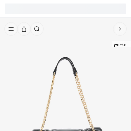
بريميوم