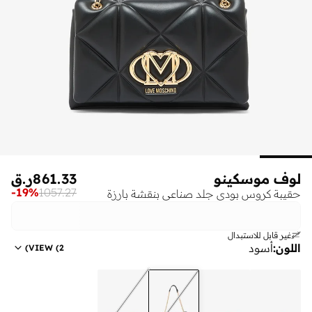
لوف موسكينو
861.33
ر.ق
-
19
%
1057.27
حقيبة كروس بودي جلد صناعي بنقشة بارزة
غير قابل للاستبدال
اللون
:
أسود
)
VIEW
(
2