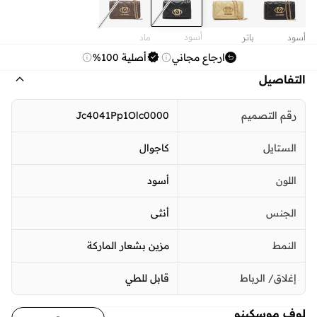
أسود
أسود
باتر
ماد
ارجاع مجاني
أصلية 100%
التفاصيل
رقم التصميم
Jc4041Pp1Olc0000
الستايل
كاجوال
اللون
أسود
الجنس
أنثى
النمط
مزين بشعار الماركة
إغلاق/ الرباط
قابل للطي
لوف موسكينو