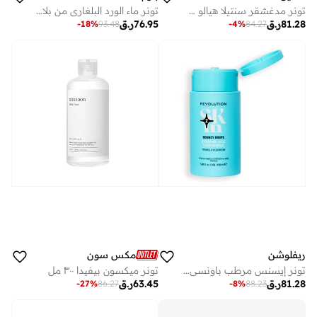
تونر مدغشقر سنتيلا هيالو سيكا للتفتيح – 210 مل
تونر ماء الورد البلغاري من بلام للوجه مع حمض الهيالورونيك ومستخلصات الورد الطبيعية بنسبة 100%، يهدئ البشرة ويشد المسام ويوازن مستويات الحموضة لجميع أنواع البشرة (150 مل)
81.28
ر.ق
76.95
ر.ق
-
4
%
84.27
-
18
%
93.48
ريفلوشن
مكس سون
تونر إيسنس مرطب باونسي دروبس
تونر ميكسون بيفيدا ٣٠٠ مل
81.28
ر.ق
63.45
ر.ق
-
27
%
86.27
-
8
%
88.23