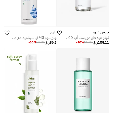
جيس ديرما
بلوم
تونر هيدجلو مويست أب 200 مل | تونر مرطب ومنعم ومفتح للبشرة مع 5 أحماض هيالورونيك، عصارة البتولا والنياسيناميد للبشرة الجافة والحساسة وجميع أنواع البشرة
ونر بلوم 3% نياسيناميد مع ماء الأرز وفيتامين B3 نباتي 100% بحجم 150 مل.
108.11
ر.ق
86.3
ر.ق
-
30
%
121.79
-
20
%
134.06