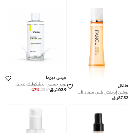
جيس ديرما
تونر حمض الجليكوليك لترطيب البشرة وتهدئتها ومنحها النضارة | تونر مرطب للوجه لبشرة متألقة، ترطيب عميق وإزالة خلايا الجلد الميتة | تضييق المسام وتقشير لطيف للبشرة الدهنية والجافة والحساسة | عناية كورية فاخرة بالبشرة | تونر بورفاين بيل لتقشير المسام 200 مل
فانكل
102.9
ر.ق
-
17
%
123.69
لوشن إنريتش بلس مضاد للشيخوخة للبشرة العادية إلى الدهنية مل خالٍ من المواد الحافظة
87.32
ر.ق