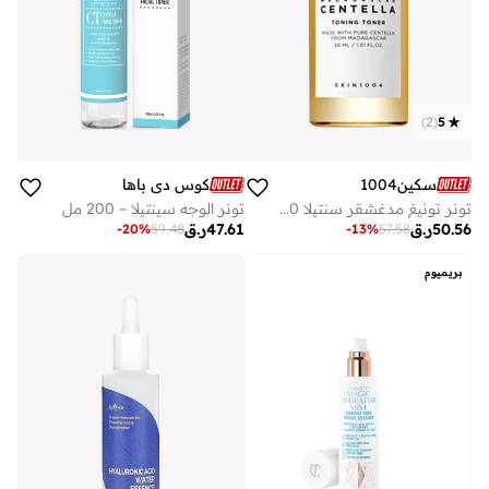
)
2
(
5
سكين1004
كوس دي باها
تونر تونيغ مدغشقر سنتيلا 30 مل
تونر الوجه سينتيلا – 200 مل
50.56
ر.ق
47.61
ر.ق
-
20
%
59.48
-
13
%
57.58
بريميوم