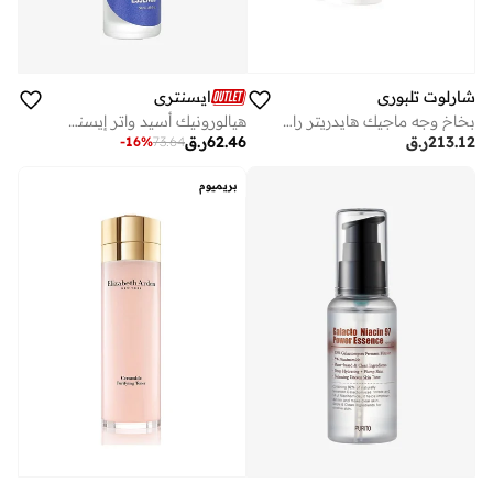
ايسنتري
شارلوت تلبوري
هيالورونيك أسيد واتر إيسنس – 50 مل
بخاخ وجه ماجيك هايدريتر راديانت سكين ريسكيو إيسنس – 75 مل
62.46
ر.ق
213.12
ر.ق
-
16
%
73.64
بريميوم