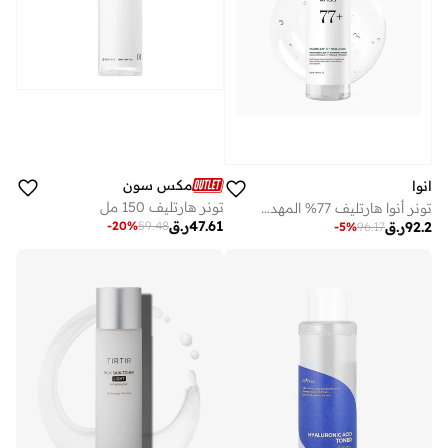
مكس سون
انوا
تونر هارتليف 150 مل
تونر أنوا هارتليف 77% المهدئ 250 مل
47.61
ر.ق
92.2
ر.ق
-
20
%
59.48
-
5
%
96.17