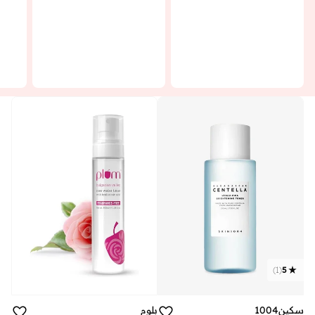
)
1
(
5
سكين1004
بلوم