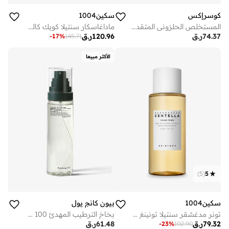
كوسرإكس
سكين1004
المستخلص الحلزوني المتقدم سنيل 96 باور موسين
ماداغاسكار سنتيلا كويك كالمينغ باد
74.37
ر.ق
120.96
ر.ق
-
17
%
145.71
الأكثر مبيعا
)
5
(
5
سكين1004
بيون كانج يول
تونر مدغشقر سنتيلا تونينغ - 210 مل
بخاخ الترطيب المهدئ 100 مل
79.32
ر.ق
61.48
ر.ق
-
23
%
102.90