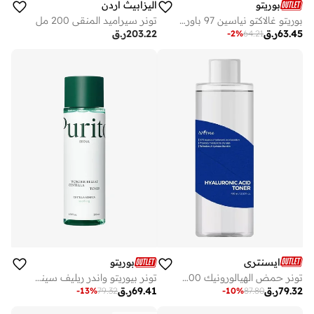
بوريتو
اليزابيث اردن
بوريتو غالاكتو نياسين 97 باور إسنس
تونر سيراميد المنقي 200 مل
63.45
ر.ق
203.22
ر.ق
-
2
%
64.21
ايسنتري
بوريتو
تونر حمض الهيالورونيك 400 مل
تونر بيوريتو واندر ريليف سينتيلا
79.32
ر.ق
69.41
ر.ق
-
10
%
87.80
-
13
%
79.32