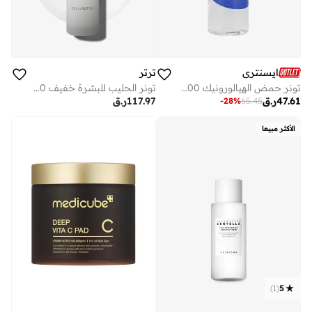
ايسنتري
ترتر
تونر حمض الهيالورونيك 200 مل
تونر الحليب للبشرة خفيف 150 مل
47.61
ر.ق
117.97
ر.ق
-
28
%
65.45
الأكثر مبيعا
)
1
(
5