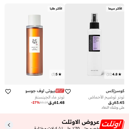
الأكثر مبيعا
الأكثر طلبا
)
3
(
5
)
10
(
4.8
كوسرإكس
بيوتي اوف جوسون
تونر توضيح الأحماض
تونر ماء الجينسنغ
63.45
ر.ق
61.48
ر.ق
-
27
%
83.28
على وشك النفاد
عروض الاوتلت
خصم حتى 70٪ على تشكيلات مختارة