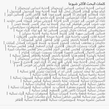
كلمات البحث الأكثر شيوعا
اديداس
احذية اديداس
اديداس اوريجينالز
احذية اديداس اوريجينالز
كيكو ميلانو
إيفانز
امريكان ايجل
ايلا
بوما
احذية بوما
ترينديول
ترينديول
نايك
ديفاكتو
فورايفر 21
فوريو
فيرو مودا
فيلا
كالفن كلاين
فساتين كويز
لانجري لاسنزا
ماك كوزمتيكس
مانجو
ازياء مانجو
هيا كلوزيت
نايك اير فورس
اير جوردان
الدو
خزانة
دوروثي بيركنز
ريبوك
مس جايديد
توب شوب
تومي هيلفيغر
تيد بيكر
شنط تيد بيكر
جيس
شنط جيس
جينجر
جينجر بيسيكس
سكيتشرز
ساعات جيس
مجوهرات سوارفسكي
سواروفسكي
ساعات مايكل كورس
فساتين ايلا
نيو لوك
أزياء عربية
فساتين
فساتين سهرة
بلايز
شنط
احذية رياضة
احذية سنيكرز
احذية فلات
كعوب واحذية هيلز
احذية مريحة
اطقم ملابس
افرولات
اكسسوارات
العناية بالشعر
بكيني
بلايز
بناطيل
تنانير
تيشيرتات
جاكيتات و معاطف
ساعات
شموع
شنط يد
شنط
شورتات
صنادل
عبايات
عطور
كنزات وسترات كارديغان
لانجري
لوازم المطبخ
ليقنز
ملابس سباحة
جينزات
مجوهرات
ملابس
ملابس النوم
ملابس بحر
ملابس مقاسات كبيرة
فساتين كاجوال
فساتين قصيرة
هوديات وسويت شيرتات
مكياج
العناية بالبشرة
أطقم هدايا
العناية بالشعر
العناية بالأظافر
عطور نسائية
أديداس
أحذية أديداس
أديداس أوريجينالز
أحذية أديداس أوريجينالز
أمريكان إيجل
أحذية بوما
نايكي
فور إيفر 21
أزياء كويز
لانجري لا سينزا
ماك لمستحضرات التجميل
مانغو
أزياء مانغو
نايكي اير فورس
ألدو
حقائب تيد بيكر
حقائب جيس
قلادات سواروفسكي
فساتين ايلا ليمتد ايديشن
اتش اند ام
شارلوت تيلبري
بلايز نسائية
أحذية رياضية نسائية
سنيكرز نسائية
أحذية فلات نسائية
أحذية بكعب نسائية
أحذية مريحة نسائية
أطقم نسائية
بليسوت نسائية
اكسسوارات نسائية
منتجات عناية بالشعر نسائية
بيكيني نسائية
بناطيل نسائية
تنانير نسائية
تيشيرتات نسائية
جاكيتات نسائية
ساعات نسائية
شموع معطرة
حقائب يد
حقائب نسائية
شورتات نسائية
صنادل نسائية
جينزات كالفن كلاين
المطبخ
ليقنز نسائية
ملابس سباحة قطعة واحدة
جينزات نسائية
مجوهرات نسائية
أزياء نسائية
ملابس نوم نسائية
ملابس شاطئ نسائية
أزياء مقاسات كبيرة
فساتين عصرية مريحة
سويتشيرتات نسائية
أطقم هدايا نسائية
أظافر