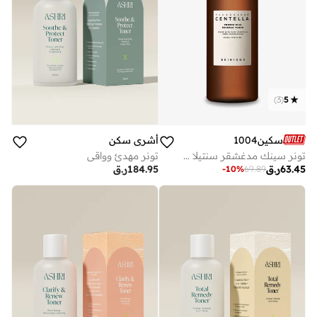
)
3
(
5
سكين1004
أشري سكن
تونر سينك مدغشقر سنتيلا بروبيوسيكا 210 مل
تونر مهدئ وواقي
63.45
ر.ق
184.95
ر.ق
-
10
%
69.89