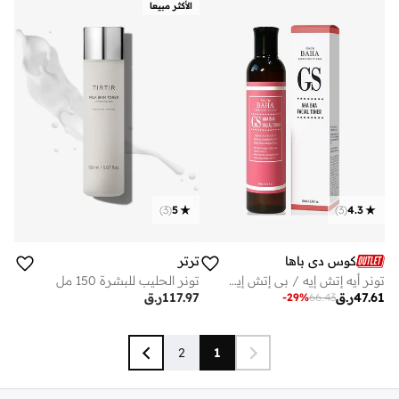
الأكثر مبيعا
)
3
(
5
)
3
(
4.3
ترتر
كوس دي باها
تونر الحليب للبشرة 150 مل
تونر أيه إتش إيه / بي إتش إيه جي إس – 200 مل (جي إس)
117.97
ر.ق
47.61
ر.ق
-
29
%
66.43
2
1