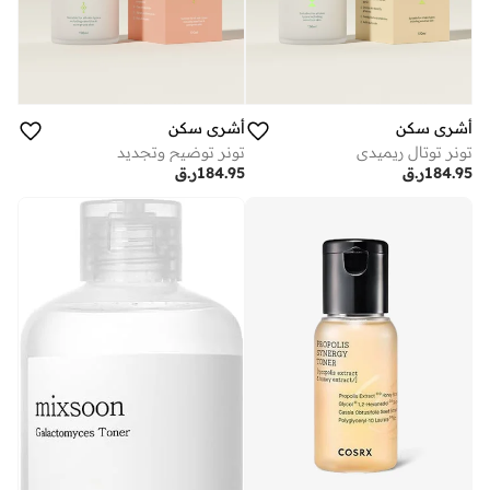
أشري سكن
أشري سكن
تونر توتال ريميدي
تونر توضيح وتجديد
184.95
ر.ق
184.95
ر.ق