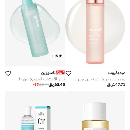
)
1
(
5
ميديكيوب
نامبوزين
ميديكوب تريبل كولاجين تونر 4.0
تونر الأعشاب المهدئ بيور-فول رقم 1
147.71
ر.ق
63.45
ر.ق
-
8
%
68.94