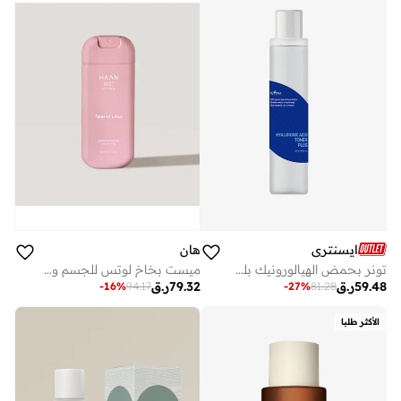
ايسنتري
هان
تونر بحمض الهيالورونيك بلس – 200 مل
ميست بخاخ لوتس للجسم والوجه
59.48
ر.ق
79.32
ر.ق
-
16
%
94.17
-
27
%
81.28
الأكثر طلبا