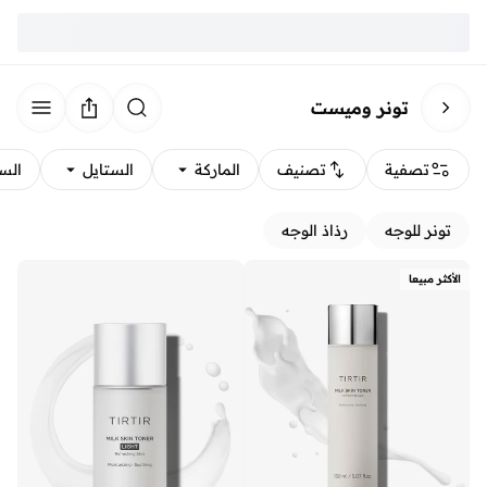
تونر وميست
تصفية
تصنيف
الماركة
الستايل
الس
تونر للوجه
رذاذ الوجه
الأكثر مبيعا