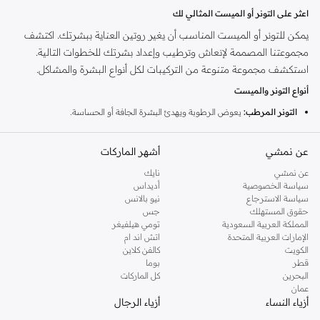
اعثر على التونر أو الميست المثالي لك
يمكن للتونر أو الميست المناسب أن يغير روتين العناية ببشرتك. اكتشف
مجموعتنا المصممة لإنعاش وترطيب وإعداد بشرتك للخطوات التالية.
استكشف مجموعة متنوعة من التركيبات لكل أنواع البشرة والمشاكل.
أنواع التونر والميست
التونر المرطب:
يعوض الرطوبة ويهدئ البشرة الجافة أو الحساسة.
التونر المنقي:
يساعد على موازنة إنتاج الزيوت وتقليل ظهور المسام.
عن نمشي
أشهر الماركات
التونر المقشر:
يزيل خلايا الجلد الميتة بلطف للحصول على بشرة أكثر نعومة
وإشراقًا.
عن نمشي
نايك
سياسة الخصوصية
أديداس
بخاخات الوجه:
توفر دفعة فورية من الترطيب والانتعاش طوال اليوم.
سياسة الاسترجاع
نيو بالانس
حقوق المستهلك
جس
المكونات الرئيسية والفوائد
المملكة العربية السعودية
تومي هيلفيغر
تتميز مجموعتنا بمكونات مفيدة مثل حمض الهيالورونيك للترطيب العميق،
الإمارات العربية المتحدة
اتش اند ام
الكويت
كالفن كلاين
وحمض الساليسيليك للتنقية، والمستخلصات النباتية المهدئة. تم اختيار كل
قطر
بوما
منتج لتعزيز صحة بشرتك ومظهرها.
البحرين
كل الماركات
عمان
كيفية الاستخدام
أزياء النساء
أزياء الرجال
ضعي التونر بعد التنظيف لموازنة درجة حموضة بشرتك. استخدمي