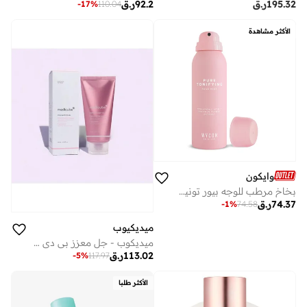
195.32
ر.ق
92.2
ر.ق
-
17
%
110.04
الأكثر مشاهدة
وايكون
بخاخ مرطب للوجه بيور تونيفاينج
74.37
ر.ق
-
1
%
74.58
ميديكيوب
ميديكوب - جل معزز بي دي آر إن 300مل
113.02
ر.ق
-
5
%
117.97
الأكثر طلبا