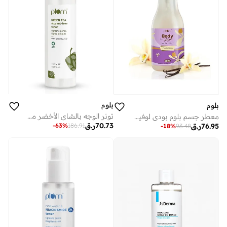
بلوم
بلوم
تونر الوجه بالشاي الأخضر من بلوم للبشرة الدهنية المعرضة لحب الشباب، تونر للوجه لبشرة متألقة، يصغر المسام ويشدها، يتحكم في إفراز الزيوت الزائدة، 150 مل
معطر جسم بلوم بودي لوفين فانيلا فايبس | نباتي ١٠٠٪ | بخاخ عطر شتوي دافئ برائحة الفانيليا للنساء | ينعش على الفور
70.73
ر.ق
76.95
ر.ق
-
63
%
186.91
-
18
%
93.48