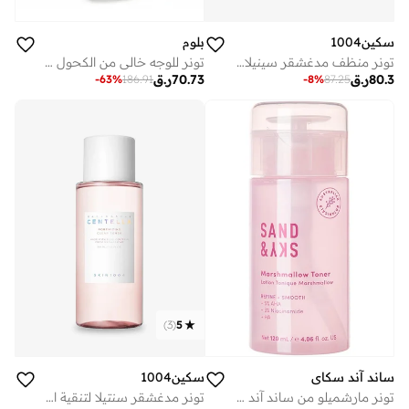
سكين1004
بلوم
تونر منظف مدغشقر سينيلا تي-تريكا 210 مل
تونر للوجه خالي من الكحول بخلاصة الشاي الأخضر البرقوقي للبشرة الدهنية المعرضة لحب الشباب، تونر للوجه لبشرة متوهجة، يقلص المسام ويشدها، يتحكم في الزيوت الزائدة، 100 مل
80.3
ر.ق
70.73
ر.ق
-
63
%
186.91
-
8
%
87.25
)
3
(
5
ساند آند سكاي
سكين1004
تونر مارشميلو من ساند آند سكاي | تونر مرطب ومقشر للوجه لتفتيح البشرة | يشد المسام ويقلل الاحمرار | يحتوي على نياسيناميد، أحماض ألفا هيدروكسي، أحماض بيتا هيدروكسي، وحمض الهيالورونيك 120 مل
تونر مدغشقر سنتيلا لتنقية المسام 210مل