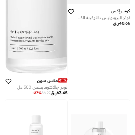
كوسرإكس
تونر البروبوليس بالتركيبة الكاملة المتآزرة
40.66
ر.ق
مكس سون
تونر جالاكتومايسس 300 مل
63.45
ر.ق
-
27
%
86.27