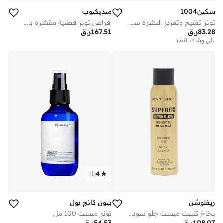
سكين1004
ميديكيوب
تونر تفتيح وتعزيز البشرة سنتيلا مدغشقر من سكين 210 مل
أقراص تونر قطنية مقشرة بالفيتامين سي - 70 قطعة
83.28
ر.ق
167.51
ر.ق
على وشك النفاد
)
1
(
4
ريفلوشن
بيون كانج يول
بخاخ تثبيت ميست جلو سوبر فيكس من ريفلوشن
تونر ميست 100 مل
108.07
ر.ق
54.53
ر.ق