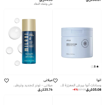
على وشك النفاد
)
1
(
5
انوا
ميلاني
وسادات أنوا بيرش المعززة للترطيب - 160 مل (70 قطعة)
ميلاني - تونر لتجديد وترطيب البشرة أكوا بلوم- 120 مل
103.08
ر.ق
125.76
ر.ق
-
4
%
107.05