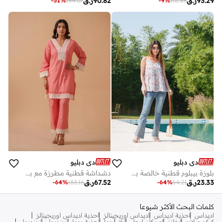
93.29
ر.ق
90.82
ر.ق
-
51
%
184.07
-
9
%
101.88
دي دبليو
دي دبليو
بلوزة بيبلوم قطنية خالصة بطبعات زهور بحمالات
دشداشة قطنية مطرزة مع بنطلون
23.33
ر.ق
67.52
ر.ق
-
64
%
183.16
-
64
%
64.21
كلمات البحث الأكثر شيوعا
اديداس
احذية اديداس
اديداس اوريجينالز
احذية اديداس اوريجينالز
كيكو ميلانو
إيفانز
امريكان ايجل
ايلا
بوما
احذية بوما
ترينديول
ترينديول