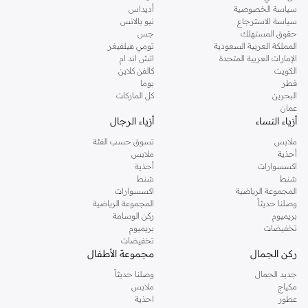
سياسة الخصوصية
أديداس
سياسة الاسترجاع
نيو بالانس
حقوق المستهلك
جس
المملكة العربية السعودية
تومي هيلفيغر
الإمارات العربية المتحدة
اتش اند ام
الكويت
كالفن كلاين
قطر
بوما
البحرين
كل الماركات
عمان
أزياء النساء
أزياء الرجال
ملابس
تسوق حسب الفئة
أحذية
ملابس
اكسسوارات
أحذية
شنط
شنط
المجموعة الرياضية
اكسسوارات
وصلنا حديثاً
المجموعة الرياضية
بريميوم
ركن الوسامة
تخفيضات
بريميوم
تخفيضات
ركن الجمال
مجموعة الأطفال
جديد الجمال
وصلنا حديثاً
مكياج
ملابس
عطور
احذية