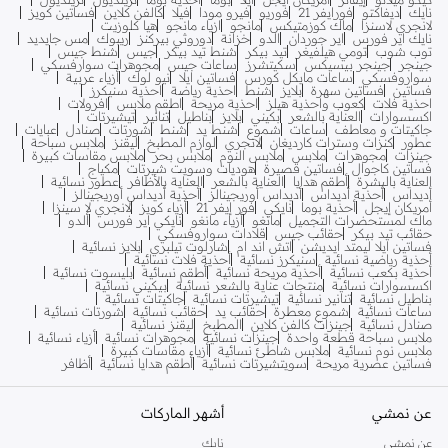
نايك
ديفاكتو
فورايفر 21
فوريو
فيرو مودا
فيلا
كالفن كلاين
فساتين كويز
لانجري لاسنزا
ماك كوزمتيكس
مانجو
ازياء مانجو
هيا كلوزيت
نايك اير فورس
اير جوردان
الدو
خزانة
دوروثي بيركنز
ريبوك
مس جايديد
توب شوب
تومي هيلفيغر
تيد بيكر
شنط تيد بيكر
جيس
شنط جيس
جينجر
جينجر بيسيكس
سكيتشرز
ساعات جيس
مجوهرات سوارفسكي
سواروفسكي
ساعات مايكل كورس
فساتين ايلا
نيو لوك
أزياء عربية
فساتين
فساتين سهرة
بلايز
شنط
احذية رياضة
احذية سنيكرز
احذية فلات
كعوب واحذية هيلز
احذية مريحة
اطقم ملابس
افرولات
اكسسوارات
العناية بالشعر
بكيني
بلايز
بناطيل
تنانير
تيشيرتات
جاكيتات و معاطف
ساعات
شموع
شنط يد
شنط
شورتات
صنادل
عبايات
عطور
كنزات وسترات كارديغان
لانجري
لوازم المطبخ
ليقنز
ملابس سباحة
جينزات
مجوهرات
ملابس
ملابس النوم
ملابس بحر
ملابس مقاسات كبيرة
فساتين كاجوال
فساتين قصيرة
هوديات وسويت شيرتات
مكياج
العناية بالبشرة
أطقم هدايا
العناية بالشعر
العناية بالأظافر
عطور نسائية
أديداس
أحذية أديداس
أديداس أوريجينالز
أحذية أديداس أوريجينالز
أمريكان إيجل
أحذية بوما
نايكي
فور إيفر 21
أزياء كويز
لانجري لا سينزا
ماك لمستحضرات التجميل
مانغو
أزياء مانغو
نايكي اير فورس
ألدو
حقائب تيد بيكر
حقائب جيس
قلادات سواروفسكي
فساتين ايلا ليمتد ايديشن
اتش اند ام
شارلوت تيلبري
بلايز نسائية
أحذية رياضية نسائية
سنيكرز نسائية
أحذية فلات نسائية
أحذية بكعب نسائية
أحذية مريحة نسائية
أطقم نسائية
بليسوت نسائية
اكسسوارات نسائية
منتجات عناية بالشعر نسائية
بيكيني نسائية
بناطيل نسائية
تنانير نسائية
تيشيرتات نسائية
جاكيتات نسائية
ساعات نسائية
شموع معطرة
حقائب يد
حقائب نسائية
شورتات نسائية
صنادل نسائية
جينزات كالفن كلاين
المطبخ
ليقنز نسائية
ملابس سباحة قطعة واحدة
جينزات نسائية
مجوهرات نسائية
أزياء نسائية
ملابس نوم نسائية
ملابس شاطئ نسائية
أزياء مقاسات كبيرة
فساتين عصرية مريحة
سويتشيرتات نسائية
أطقم هدايا نسائية
أظافر
عن نمشي
أشهر الماركات
عن نمشي
نايك