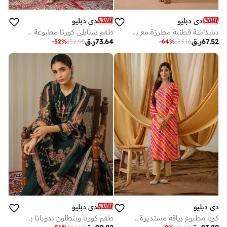
دي دبليو
دي دبليو
دشداشة قطنية مطرزة مع بنطلون
طقم ستايلي كورتا مطبوعة مستقيمة مع بنطلون ودوباتا
67.52
ر.ق
73.64
ر.ق
-
52
%
152.95
-
64
%
183.16
دي دبليو
دي دبليو
كرتا مطبوع بياقة مستديرة مستقيمة من ستايلي
طقم كورتا وبنطلون بدوباتا بطبعة زهور وربطة عنق من الأورجانزا من ستايلي