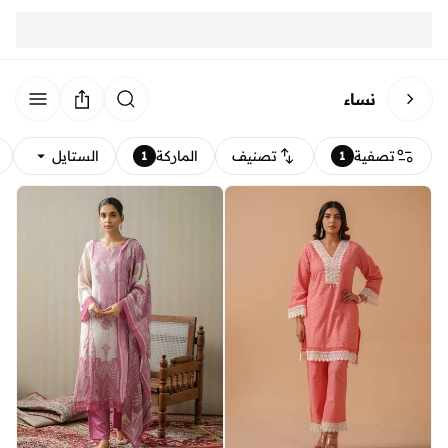
نساء
تصفية
تصنيف
الماركة
الستايل
1
1