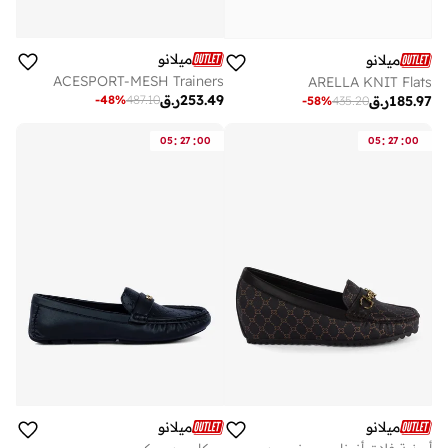
ميلانو
ميلانو
ACESPORT-MESH Trainers
ARELLA KNIT Flats
253.49
ر.ق
-
48
%
487.10
185.97
ر.ق
-
58
%
435.20
:
:
:
:
05
27
00
05
27
00
ميلانو
ميلانو