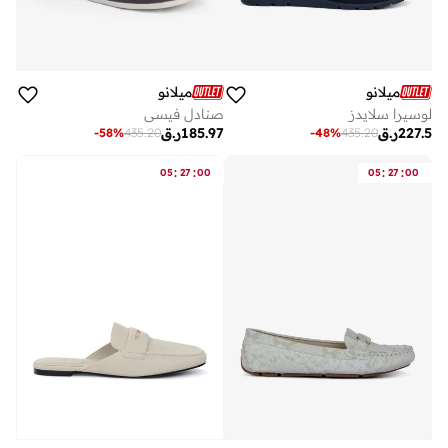
ميلانو
ميلانو
لوسيرا سلايدز
صنادل فيسي
227.5
ر.ق
185.97
ر.ق
-
58
%
435.20
-
48
%
435.20
:
:
:
:
05
27
00
05
27
00