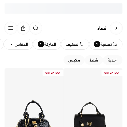
نساء
تصفية
تصنيف
الماركة
المقاس
1
1
احذية
شنط
ملابس
:
:
:
:
05
27
00
05
27
00