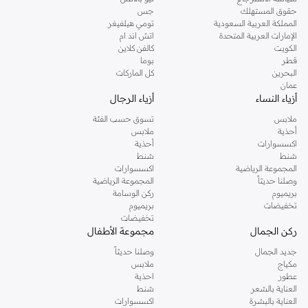
حقوق المستهلك
جس
المملكة العربية السعودية
تومي هيلفيغر
الإمارات العربية المتحدة
اتش اند ام
الكويت
كالفن كلاين
قطر
بوما
البحرين
كل الماركات
عمان
أزياء النساء
أزياء الرجال
ملابس
تسوق حسب الفئة
أحذية
ملابس
اكسسوارات
أحذية
شنط
شنط
المجموعة الرياضية
اكسسوارات
وصلنا حديثاً
المجموعة الرياضية
بريميوم
ركن الوسامة
تخفيضات
بريميوم
تخفيضات
ركن الجمال
مجموعة الأطفال
جديد الجمال
وصلنا حديثاً
مكياج
ملابس
عطور
احذية
العناية بالشعر
شنط
العناية بالبشرة
اكسسوارات