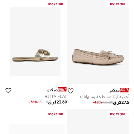
:
:
:
:
05
27
00
05
27
00
ميلانو
ميلانو
RITTA FLAT
أحذية ليتا مسطحة وسهلة الارتداء
123.69
ر.ق
-
78
%
539.01
227.5
ر.ق
-
48
%
435.20
:
:
:
:
05
27
00
05
27
00