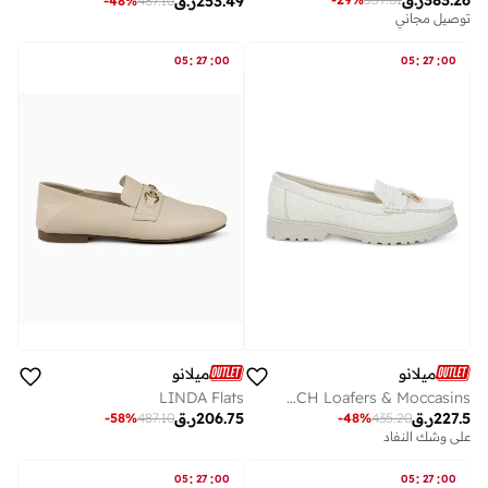
383.26
ر.ق
253.49
ر.ق
-
48
%
487.10
توصيل مجاني
:
:
:
:
05
27
00
05
27
00
ميلانو
ميلانو
LINDA Flats
MANDY OSTRITCH Loafers & Moccasins
227.5
ر.ق
206.75
ر.ق
-
58
%
487.10
-
48
%
435.20
على وشك النفاد
:
:
:
:
05
27
00
05
27
00