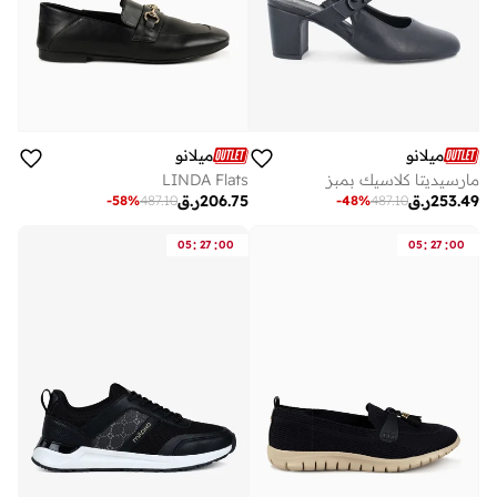
ميلانو
ميلانو
مارسيديتا كلاسيك بمبز
LINDA Flats
253.49
ر.ق
206.75
ر.ق
-
58
%
487.10
-
48
%
487.10
:
:
:
:
05
27
00
05
27
00