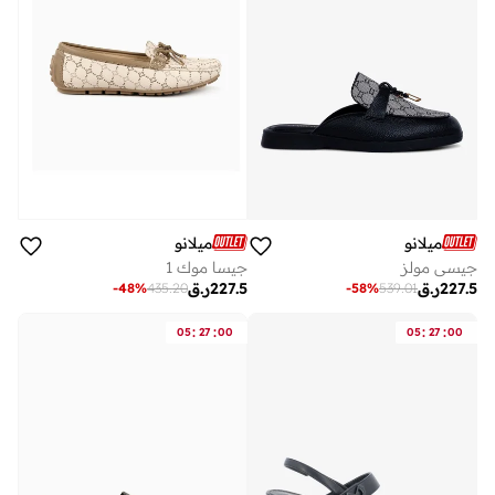
ميلانو
ميلانو
جيسي مولز
جيسا موك 1
227.5
ر.ق
227.5
ر.ق
-
48
%
435.20
-
58
%
539.01
:
:
:
:
05
27
00
05
27
00