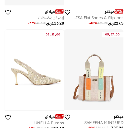
ميلانو
ميلانو
GISA Flat Shoes & Slip-ons
إيميكو مضخات
227.5
ر.ق
113.28
ر.ق
-
77
%
487.10
-
48
%
435.20
:
:
:
:
05
27
00
05
27
00
ميلانو
ميلانو
SAMEEHA MINI UPD
UNELLA Pumps
-
29
%
539.01