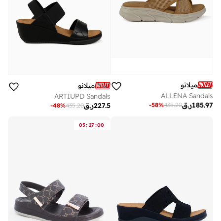
ميلانو
ميلانو
ALLENA Sandals
ARTIUPD Sandals
185.97
ر.ق
-
58
%
435.20
227.5
ر.ق
-
48
%
435.20
:
:
05
27
00