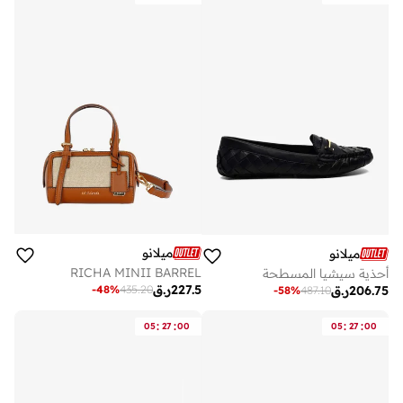
ميلانو
ميلانو
RICHA MINII BARREL
أحذية سيشيا المسطحة
227.5
ر.ق
-
48
%
435.20
206.75
ر.ق
-
58
%
487.10
:
:
:
:
05
27
00
05
27
00