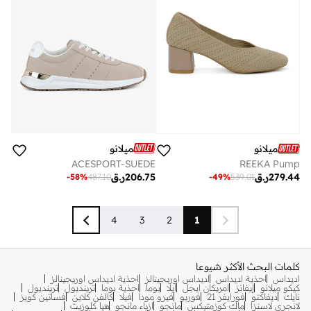
ميلانو
ميلانو
ACESPORT-SUEDE
REEKA Pump
206.75
ر.ق
279.44
ر.ق
-
58
%
487.10
-
49
%
539.01
4
3
2
1
كلمات البحث الأكثر شيوعا
اديداس
احذية اديداس
اديداس اوريجينالز
احذية اديداس اوريجينالز
كيكو ميلانو
إيفانز
امريكان ايجل
ايلا
بوما
احذية بوما
ترينديول
ترينديول
نايك
ديفاكتو
فورايفر 21
فوريو
فيرو مودا
فيلا
كالفن كلاين
فساتين كويز
لانجري لاسنزا
ماك كوزمتيكس
مانجو
ازياء مانجو
هيا كلوزيت