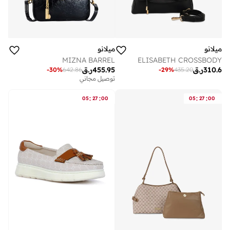
ميلانو
ميلانو
MIZNA BARREL
ELISABETH CROSSBODY
310.6
ر.ق
455.95
ر.ق
-
30
%
642.86
-
29
%
435.20
توصيل مجاني
:
:
:
:
05
27
00
05
27
00