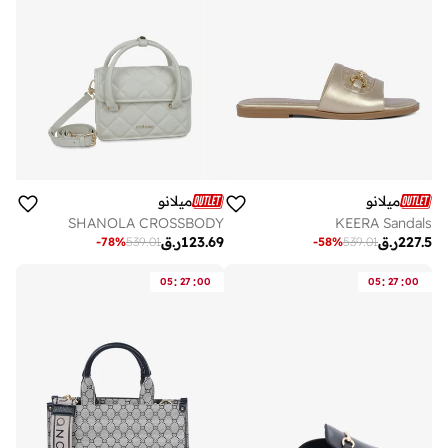
ميلانو
ميلانو
SHANOLA CROSSBODY
KEERA Sandals
227.5
ر.ق
123.69
ر.ق
-
78
%
539.01
-
58
%
539.01
:
:
:
:
05
27
00
05
27
00