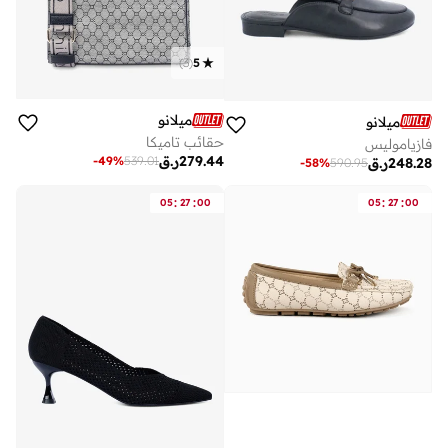
)
3
(
5
ميلانو
ميلانو
حقائب تاميكا
فازياموليس
279.44
ر.ق
-
49
%
539.01
248.28
ر.ق
-
58
%
590.95
:
:
:
:
05
27
00
05
27
00