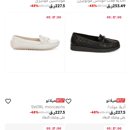
أحذية فلات أنوناس مونوبيرن
موكاسين موكيري
253.49
ر.ق
227.5
ر.ق
-
48
%
435.20
-
48
%
487.10
:
:
:
:
05
27
00
05
27
00
ميلانو
ميلانو
أديلا موك٢
SWIRL moccasins
227.5
ر.ق
227.5
ر.ق
-
48
%
435.20
-
48
%
435.20
على وشك النفاد
على وشك النفاد
:
:
:
:
05
27
00
05
27
00