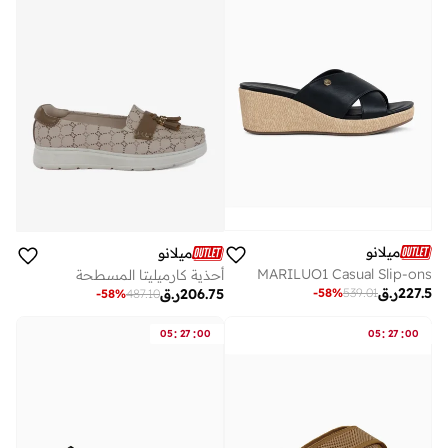
ميلانو
ميلانو
MARILUO1 Casual Slip-ons
أحذية كارميليتا المسطحة
227.5
ر.ق
-
58
%
539.01
206.75
ر.ق
-
58
%
487.10
:
:
:
:
05
27
00
05
27
00