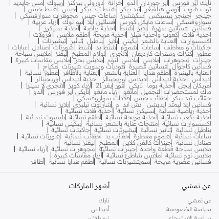
نايك اير فورس
اير جوردان
الدو
خزانة
دوروثي بيركنز
ريبوك
مس جايديد
توب شوب
تومي هيلفيغر
تيد بيكر
شنط تيد بيكر
جيس
شنط جيس
جينجر
جينجر بيسيكس
سكيتشرز
ساعات جيس
مجوهرات سوارفسكي
سواروفسكي
ساعات مايكل كورس
فساتين ايلا
نيو لوك
أزياء عربية
فساتين
فساتين سهرة
بلايز
شنط
احذية رياضة
احذية سنيكرز
احذية فلات
كعوب واحذية هيلز
احذية مريحة
اطقم ملابس
افرولات
اكسسوارات
العناية بالشعر
بكيني
بلايز
بناطيل
تنانير
تيشيرتات
جاكيتات و معاطف
ساعات
شموع
شنط يد
شنط
شورتات
صنادل
عبايات
عطور
كنزات وسترات كارديغان
لانجري
لوازم المطبخ
ليقنز
ملابس سباحة
جينزات
مجوهرات
ملابس
ملابس النوم
ملابس بحر
ملابس مقاسات كبيرة
فساتين كاجوال
فساتين قصيرة
هوديات وسويت شيرتات
مكياج
العناية بالبشرة
أطقم هدايا
العناية بالشعر
العناية بالأظافر
عطور نسائية
أديداس
أحذية أديداس
أديداس أوريجينالز
أحذية أديداس أوريجينالز
أمريكان إيجل
أحذية بوما
نايكي
فور إيفر 21
أزياء كويز
لانجري لا سينزا
ماك لمستحضرات التجميل
مانغو
أزياء مانغو
نايكي اير فورس
ألدو
حقائب تيد بيكر
حقائب جيس
قلادات سواروفسكي
فساتين ايلا ليمتد ايديشن
اتش اند ام
شارلوت تيلبري
بلايز نسائية
أحذية رياضية نسائية
سنيكرز نسائية
أحذية فلات نسائية
أحذية بكعب نسائية
أحذية مريحة نسائية
أطقم نسائية
بليسوت نسائية
اكسسوارات نسائية
منتجات عناية بالشعر نسائية
بيكيني نسائية
بناطيل نسائية
تنانير نسائية
تيشيرتات نسائية
جاكيتات نسائية
ساعات نسائية
شموع معطرة
حقائب يد
حقائب نسائية
شورتات نسائية
صنادل نسائية
جينزات كالفن كلاين
المطبخ
ليقنز نسائية
ملابس سباحة قطعة واحدة
جينزات نسائية
مجوهرات نسائية
أزياء نسائية
ملابس نوم نسائية
ملابس شاطئ نسائية
أزياء مقاسات كبيرة
فساتين عصرية مريحة
سويتشيرتات نسائية
أطقم هدايا نسائية
أظافر
عن نمشي
أشهر الماركات
عن نمشي
نايك
سياسة الخصوصية
أديداس
سياسة الاسترجاع
نيو بالانس