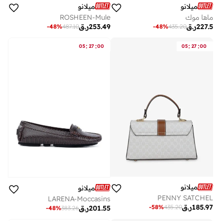
ميلانو
ميلانو
ماها موك
ROSHEEN-Mule
227.5
ر.ق
253.49
ر.ق
-
48
%
487.10
-
48
%
435.20
:
:
:
:
05
27
00
05
27
00
ميلانو
ميلانو
PENNY SATCHEL
LARENA-Moccasins
185.97
ر.ق
-
58
%
435.20
201.55
ر.ق
-
48
%
383.26