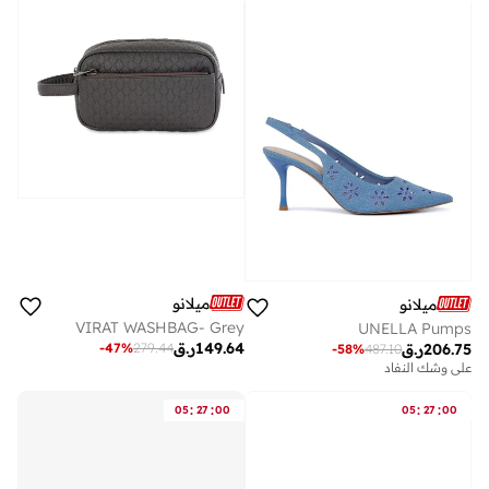
ميلانو
ميلانو
VIRAT WASHBAG- Grey
UNELLA Pumps
149.64
ر.ق
-
47
%
279.44
206.75
ر.ق
-
58
%
487.10
على وشك النفاد
:
:
:
:
05
27
00
05
27
00