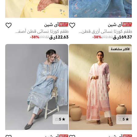
آي شين
آي شين
طقم كورتا نسائي أزرق قطن % مطرز بقصة مستقيمة
طقم كورتا نسائي قطن أصفر بقصة بالازو عادية
169.37
ر.ق
122.63
ر.ق
-
38
%
197.32
-
38
%
272.82
الأكثر مشاهدة
)
1
(
5
)
1
(
5
آي شين
آي شين