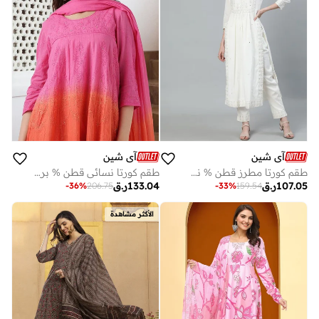
آي شين
آي شين
طقم كورتا مطرز قطن % نسائي بقصة عادية بلون أبيض مائل للصفرة
طقم كورتا نسائي قطن % برتقالي مزخرف طويل بقصة مستقيمة مع بنطلون بالازو
107.05
ر.ق
133.04
ر.ق
-
36
%
206.75
-
33
%
159.54
الأكثر مشاهدة