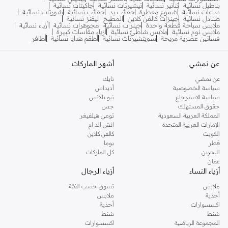
بناطيل نسائية
تنانير نسائية
تيشيرتات نسائية
جاكيتات نسائية
ساعات نسائية
شموع معطرة
حقائب يد
حقائب نسائية
شورتات نسائية
صنادل نسائية
جينزات كالفن كلاين
المطبخ
ليقنز نسائية
ملابس سباحة قطعة واحدة
جينزات نسائية
مجوهرات نسائية
أزياء نسائية
ملابس نوم نسائية
ملابس شاطئ نسائية
أزياء مقاسات كبيرة
فساتين عصرية مريحة
سويتشيرتات نسائية
أطقم هدايا نسائية
أظافر
عن نمشي
أشهر الماركات
عن نمشي
نايك
سياسة الخصوصية
أديداس
سياسة الاسترجاع
نيو بالانس
حقوق المستهلك
جس
المملكة العربية السعودية
تومي هيلفيغر
الإمارات العربية المتحدة
اتش اند ام
الكويت
كالفن كلاين
قطر
بوما
البحرين
كل الماركات
عمان
أزياء النساء
أزياء الرجال
ملابس
تسوق حسب الفئة
أحذية
ملابس
اكسسوارات
أحذية
شنط
شنط
المجموعة الرياضية
اكسسوارات