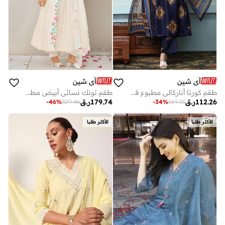
آي شين
آي شين
طقم كورتا أناركالي مطبوع قطن % نسائي كحلي
طقم تونك نسائي أبيض مطرز % قطن طويل بقصة مستقيمة كاجوال
112.26
ر.ق
179.74
ر.ق
-
46
%
329.46
-
34
%
169.01
الأكثر طلبا
الأكثر طلبا