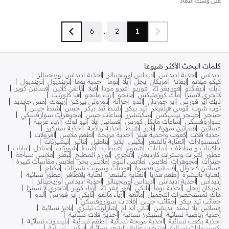
على وشك النفاد
6
...
2
1
كلمات البحث الأكثر شيوعا
اديداس
احذية اديداس
اديداس اوريجينالز
احذية اديداس اوريجينالز
كيكو ميلانو
إيفانز
امريكان ايجل
ايلا
بوما
احذية بوما
ترينديول
ترينديول
نايك
ديفاكتو
فورايفر 21
فوريو
فيرو مودا
فيلا
كالفن كلاين
فساتين كويز
لانجري لاسنزا
ماك كوزمتيكس
مانجو
ازياء مانجو
هيا كلوزيت
نايك اير فورس
اير جوردان
الدو
خزانة
دوروثي بيركنز
ريبوك
مس جايديد
توب شوب
تومي هيلفيغر
تيد بيكر
شنط تيد بيكر
جيس
شنط جيس
جينجر
جينجر بيسيكس
سكيتشرز
ساعات جيس
مجوهرات سوارفسكي
سواروفسكي
ساعات مايكل كورس
فساتين ايلا
نيو لوك
أزياء عربية
فساتين
فساتين سهرة
بلايز
شنط
احذية رياضة
احذية سنيكرز
احذية فلات
كعوب واحذية هيلز
احذية مريحة
اطقم ملابس
افرولات
اكسسوارات
العناية بالشعر
بكيني
بلايز
بناطيل
تنانير
تيشيرتات
جاكيتات و معاطف
ساعات
شموع
شنط يد
شنط
شورتات
صنادل
عبايات
عطور
كنزات وسترات كارديغان
لانجري
لوازم المطبخ
ليقنز
ملابس سباحة
جينزات
مجوهرات
ملابس
ملابس النوم
ملابس بحر
ملابس مقاسات كبيرة
فساتين كاجوال
فساتين قصيرة
هوديات وسويت شيرتات
مكياج
العناية بالبشرة
أطقم هدايا
العناية بالشعر
العناية بالأظافر
عطور نسائية
أديداس
أحذية أديداس
أديداس أوريجينالز
أحذية أديداس أوريجينالز
أمريكان إيجل
أحذية بوما
نايكي
فور إيفر 21
أزياء كويز
لانجري لا سينزا
ماك لمستحضرات التجميل
مانغو
أزياء مانغو
نايكي اير فورس
ألدو
حقائب تيد بيكر
حقائب جيس
قلادات سواروفسكي
فساتين ايلا ليمتد ايديشن
اتش اند ام
شارلوت تيلبري
بلايز نسائية
أحذية رياضية نسائية
سنيكرز نسائية
أحذية فلات نسائية
أحذية بكعب نسائية
أحذية مريحة نسائية
أطقم نسائية
بليسوت نسائية
اكسسوارات نسائية
منتجات عناية بالشعر نسائية
بيكيني نسائية