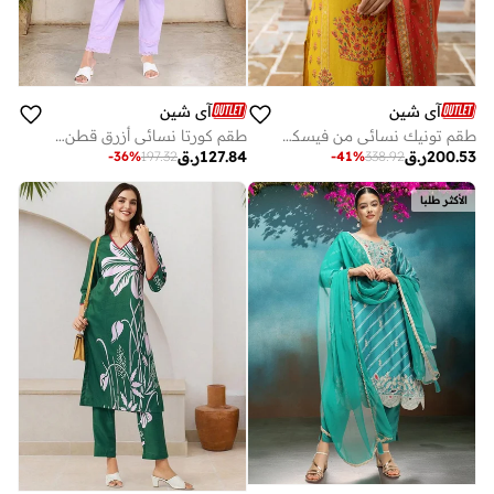
آي شين
آي شين
طقم تونيك نسائي من فيسكوز مطبوع بلون الخردل بطول كامل بقصة مستقيمة كاجوال
طقم كورتا نسائي أزرق قطن % مطرز بالكامل بالاسوتو مستقيم
200.53
ر.ق
127.84
ر.ق
-
36
%
197.32
-
41
%
338.92
الأكثر طلبا