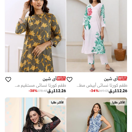
آي شين
آي شين
طقم كورتا نسائي أبيض مطرز بالكامل من البوليستر بنسبة % مع بنطلون بالازو مستقيم
طقم كورتا نسائي مستقيم مطرز باللون الخردلي من الرايون مع بنطلون بالازو كامل الطول
112.26
ر.ق
112.26
ر.ق
-
38
%
178.43
-
34
%
169.01
الأكثر طلبا
الأكثر طلبا