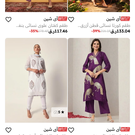
آي شين
آي شين
طقم كورتا نسائي قطن أزرق داكن مطبوع بطول أسفل الساق مع بنطلون بالازو مقاس عادي قطع
طقم كفتان علوي نسائي بنفسجي من الفيسكوز والحرير مزين بطول الساق مع بنطلون بالازو واسع قطعتين
133.04
ر.ق
117.46
ر.ق
-
35
%
178.43
-
39
%
216.18
)
2
(
5
آي شين
آي شين