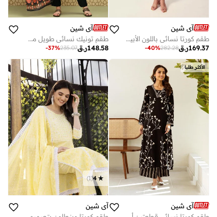
آي شين
آي شين
طقم كورتا نسائي باللون الأبيض العاجي من الموسلين بنقشة ملمسية، بقصة بالازو كاملة، مقاس عادي
طقم تونيك نسائي طويل مستقيم مزين بالفسكوز متعدد الألوان
169.37
ر.ق
148.58
ر.ق
-
37
%
235.07
-
40
%
282.28
الأكثر طلبا
)
1
(
4
آي شين
آي شين
طقم كورتا نسائي قطعتين أسود من الرايون بطبعة بطول أسفل الساق مع بنطلون بالازو بقصة مستقيمة
طقم كورتا وبنطلون بتصميم - من القطن المطرز مع دوباتا من ستايلي