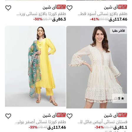
آي شين
آي شين
طقم بالازو نسائي أسود قطن % بتصميم ذاتي كامل الطول
طقم كورتا بالازو نسائي وردي قطن % بتصميم ذاتي كامل الطول
117.46
ر.ق
86.3
ر.ق
-
30
%
121.79
-
41
%
197.32
الأكثر طلبا
)
1
(
5
آي شين
آي شين
فستان نسائي أبيض مائل للصفرة قطن % بتصميم ذاتي بطول الركبة -
طقم كورتا نسائي أصفر بوليستر مزين بكسرات أمامية مستقيمة بطول كامل
81.1
ر.ق
117.46
ر.ق
-
35
%
178.43
-
34
%
121.79