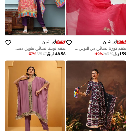
آي شين
آي شين
طقم كورتا نسائي من البولي كريب الوردي مطبوع مع بنطلون بالازو مستقيم للكاحل مكون من قطع
طقم تونك نسائي طويل مستقيم مزين بالفسكوز متعدد الألوان
159
ر.ق
148.58
ر.ق
-
37
%
235.07
-
40
%
263.39