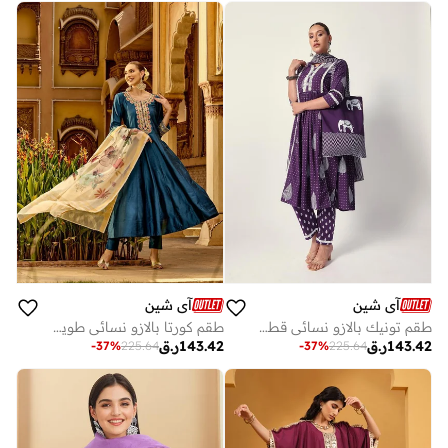
آي شين
آي شين
طقم تونيك بالازو نسائي قطن بنفسجي مزخرف بقصة عادية
طقم كورتا بالازو نسائي طويل أزرق كحلي بوليستر مزيج بتصميم ذاتي
143.42
ر.ق
143.42
ر.ق
-
37
%
225.64
-
37
%
225.64