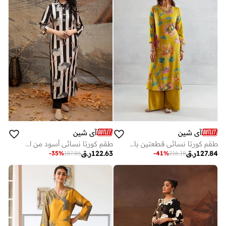
آي شين
آي شين
طقم كورتا نسائي قطعتين باللون الأخضر من الرايون بطبعة، طول أسفل الساق، مع بنطلون بالازو بقصة مستقيمة
طقم كورتا نسائي أسود من الرايون مطرز بالكامل مع بنطلون بالازو مستقيم
127.84
ر.ق
122.63
ر.ق
-
35
%
187.86
-
41
%
216.18