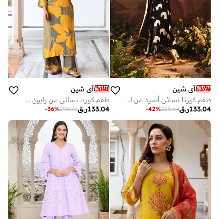
آي شين
آي شين
طقم كورتا نسائي أسود من الرايون بطبعة، يصل إلى أسفل الساق، مع بنطلون بالازو بقصة مستقيمة، مكون من قطع
طقم كورتا نسائي من رايون مطرز باللون الخردلي مع بنطلون بالازو مستقيم
133.04
ر.ق
133.04
ر.ق
-
36
%
206.75
-
42
%
225.64