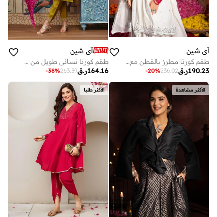
آي شين
آي شين
طقم كورتا مطرز بالقطن مع دوباتا وبنطلون من إيشين
طقم كورتا نسائي طويل من مزيج الفيسكوز الأصفر مزين بياقة مستقيمة كاجوال
190.23
ر.ق
164.16
ر.ق
-
38
%
263.39
-
20
%
236.02
الأكثر مشاهدة
الأكثر طلبا