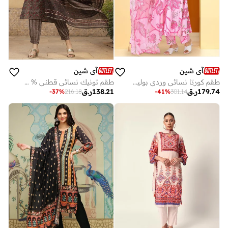
آي شين
آي شين
طقم كورتا نسائي وردي بوليستر مزخرف بطول كامل بكسرات أمامية بقصة مستقيمة
طقم تونيك نسائي قطني % متعدد الألوان بتصميم مستقيم وطويل
179.74
ر.ق
138.21
ر.ق
-
37
%
216.18
-
41
%
301.14