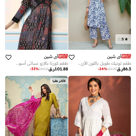
)
1
(
5
آي شين
آي شين
طقم تونيك طويل باللون الأزرق النيلي من القطن المطرز مع بنطلون بالازو مستقيم
طقم كورتا بالازو نسائي أسود قطن % بتصميم ذاتي كامل الطول
86.3
ر.ق
101.88
ر.ق
-
33
%
150.11
-
24
%
112.37
الأكثر طلبا