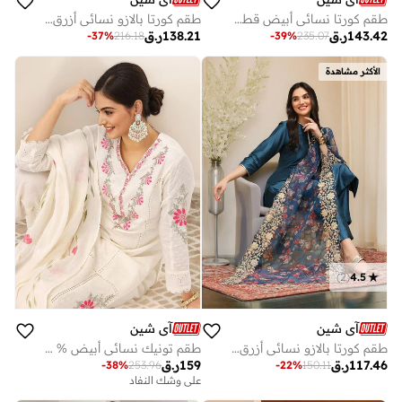
طقم كورتا نسائي أبيض قطن % مطبوع مع بنطلون بالازو واسع بطول الكاحل قطع
طقم كورتا بالازو نسائي أزرق بوليستر بتصميم ذاتي كامل الطول
143.42
ر.ق
138.21
ر.ق
-
37
%
216.18
-
39
%
235.07
الأكثر مشاهدة
)
2
(
4.5
آي شين
آي شين
طقم كورتا بالازو نسائي أزرق داكن بوليستر مزيج تصميم ذاتي كامل الطول
طقم تونيك نسائي أبيض % قطن مزخرف طويل مستقيم كاجوال
117.46
ر.ق
159
ر.ق
-
38
%
253.96
-
22
%
150.11
على وشك النفاد