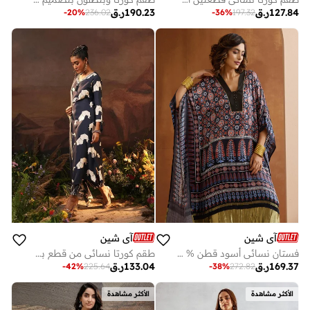
127.84
ر.ق
190.23
ر.ق
-
20
%
236.02
-
36
%
197.32
آي شين
آي شين
فستان نسائي أسود قطن % مزين بقصة عادية
طقم كورتا نسائي من قطع بلون كحلي مطبوع من الرايون بطول أسفل الساق مع بنطلون بالازو بقصة مستقيمة
169.37
ر.ق
133.04
ر.ق
-
42
%
225.64
-
38
%
272.82
الأكثر مشاهدة
الأكثر مشاهدة