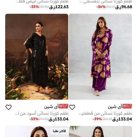
طقم كورتا نسائي بنفسجي بوليستر مطرز بالكامل بطول مستقيم بالاسيو
طقم كورتا نسائي أبيض قطن مزخرف بالكامل بالازو عادي المقاس
96.68
ر.ق
122.63
ر.ق
-
35
%
187.86
-
36
%
150.11
آي شين
آي شين
طقم كورتا نسائي من قطعتين بلون بنفسجي من الرايون بطبعة، طول أسفل الساق، مع بنطلون بالازو بقصة مستقيمة
طقم كورتا نسائي أسود من الرايون مزين بطول أسفل الساق مع بنطلون بالازو، مقاس عادي، قطع
133.04
ر.ق
133.04
ر.ق
-
33
%
197.32
-
39
%
216.18
الأكثر طلبا