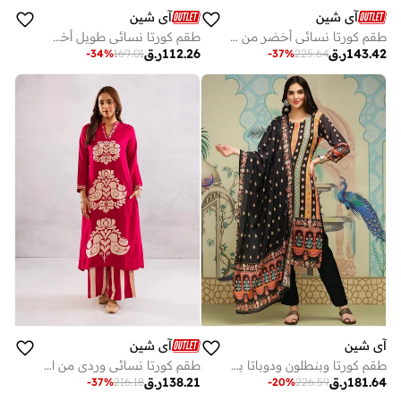
آي شين
آي شين
طقم كورتا نسائي أخضر من مزيج النايلون مزين بكسرات أمامية مستقيمة بطول كامل
طقم كورتا نسائي طويل أخضر مطرز بالبوليستر بنسبة % بقصة مستقيمة مع بنطلون بالازو
143.42
ر.ق
112.26
ر.ق
-
34
%
169.01
-
37
%
225.64
آي شين
آي شين
طقم كورتا وبنطلون ودوباتا بطبعة ورقبة دائرية من ستايلي
طقم كورتا نسائي وردي من الرايون بطبعة علوية بطول أسفل الساق مع بنطلون بالازو مريح قطعتين
181.64
ر.ق
138.21
ر.ق
-
37
%
216.18
-
20
%
226.59