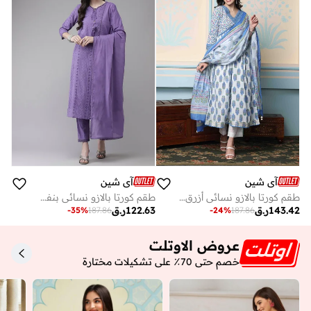
آي شين
آي شين
طقم كورتا بالازو نسائي أزرق قطن % بتصميم ذاتي بطول كامل
طقم كورتا بالازو نسائي بنفسجي قطن % بتصميم ذاتي كامل الطول
143.42
ر.ق
122.63
ر.ق
-
35
%
187.86
-
24
%
187.86
عروض الاوتلت
خصم حتى 70٪ على تشكيلات مختارة