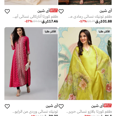
آي شين
آي شين
طقم تونيك نسائي رمادي من الحرير الروماني مزين بطول كامل مناسب للكاجوال بقصة مستقيمة
طقم كورتا أناركالي نسائي أبيض سادة قطن %
101.88
ر.ق
117.46
ر.ق
-
27
%
159.54
-
17
%
121.79
الأكثر طلبا
الأكثر طلبا
آي شين
آي شين
طقم كورتا بالازو نسائي حرير تويل بتصميم ذاتي باللون الخردلي كامل الطول
تونيك نسائي وردي من الرايون مطبوع بقصة مستقيمة