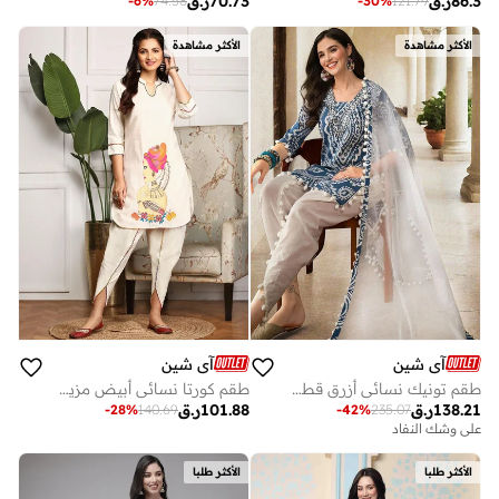
86.3
ر.ق
70.73
ر.ق
-
6
%
74.58
-
30
%
121.79
الأكثر مشاهدة
الأكثر مشاهدة
آي شين
آي شين
طقم تونيك نسائي أزرق قطن % مطبوع طويل كاجوال بقصة مستقيمة
طقم كورتا نسائي أبيض مزين قطن % طويل مستقيم كاجوال
138.21
ر.ق
101.88
ر.ق
-
28
%
140.69
-
42
%
235.07
على وشك النفاد
الأكثر طلبا
الأكثر طلبا