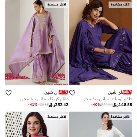
الأكثر مشاهدة
الأكثر مشاهدة
آي شين
آي شين
طقم تونيك نسائي بنفسجي قطن % مزخرف مع بنطلون بالازو واسع للكاحل
طقم كورتا نسائي بنفسجي بوليستر مزخرف بطول كامل بقصة مستقيمة بالازو
148.58
ر.ق
252.43
ر.ق
-
41
%
423.88
-
40
%
244.50
الأكثر مشاهدة
الأكثر مشاهدة