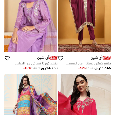
آي شين
آي شين
طقم كفتان نسائي من الفيسكوز والحرير مزين بلون خمري مع بنطلون بالازو بطول الساق
طقم كورتا نسائي من البوليستر بطبعة ليلكي مع بنطلون بالازو واسع عند الكاحل من قطع
117.46
ر.ق
148.58
ر.ق
-
40
%
244.50
-
35
%
178.43