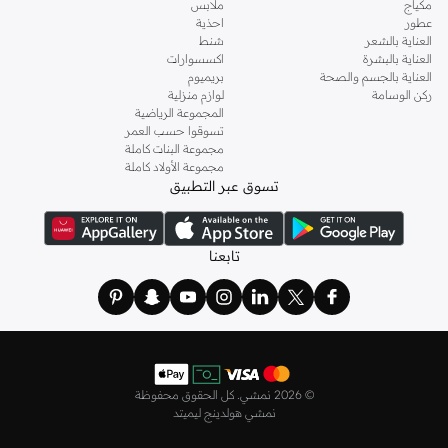
مكياج
ملابس
عطور
احذية
العناية بالشعر
شنط
العناية بالبشرة
اكسسوارات
العناية بالجسم والصحة
بريميوم
ركن الوسامة
لوازم منزلية
المجموعة الرياضية
تسوقوا حسب العمر
مجموعة البنات كاملة
مجموعة الأولاد كاملة
تسوق عبر التطبيق
تابعنا
©
2026 نمشي. كل الحقوق محفوظة
نمشي هولدينج ليميتد