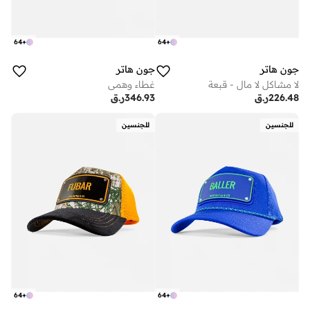
64
+
64
+
جون هاتر
جون هاتر
لا مشاكل لا مال - قبعة
غطاء وهمي
226.48
ر.ق
346.93
ر.ق
للجنسين
للجنسين
64
+
64
+