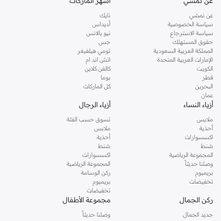
عن نمشي
أشهر الماركات
عن نمشي
نايك
سياسة الخصوصية
أديداس
سياسة الاسترجاع
نيو بالانس
حقوق المستهلك
جس
المملكة العربية السعودية
تومي هيلفيغر
الإمارات العربية المتحدة
اتش اند ام
الكويت
كالفن كلاين
قطر
بوما
البحرين
كل الماركات
عمان
أزياء النساء
أزياء الرجال
ملابس
تسوق حسب الفئة
أحذية
ملابس
اكسسوارات
أحذية
شنط
شنط
المجموعة الرياضية
اكسسوارات
وصلنا حديثاً
المجموعة الرياضية
بريميوم
ركن الوسامة
تخفيضات
بريميوم
تخفيضات
ركن الجمال
مجموعة الأطفال
جديد الجمال
وصلنا حديثاً