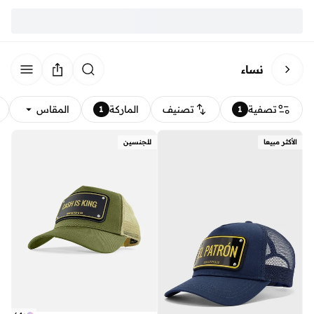
نساء
تصفية
تصنيف
الماركة
المقاس
1
1
الأكثر مبيعا
للجنسين