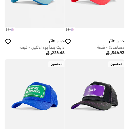
64
+
64
+
جون هاتر
جون هاتر
مساعدة!! - قبعة
دايت يبدأ يوم الاثنين - قبعة
346.93
ر.ق
226.48
ر.ق
للجنسين
للجنسين