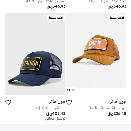
فتاة تريد المرح - قبعة
شوتير ماكغافين - قبعة
346.93
ر.ق
346.93
ر.ق
الأكثر مبيعا
الأكثر مبيعا
64
+
جون هاتر
جون هاتر
إنها حياة صعبة - قبعة
ال باترون 네이비
226.48
ر.ق
405.42
ر.ق
توصيل مجاني