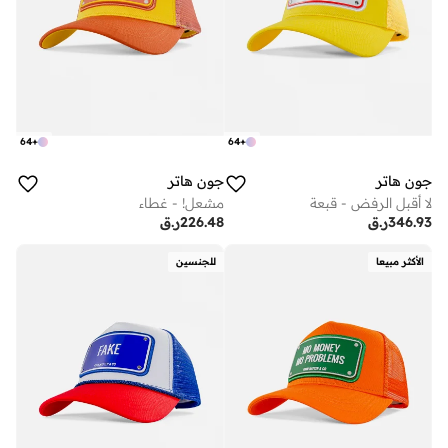
64
+
64
+
جون هاتر
جون هاتر
لا أقبل الرفض - قبعة
مشعل! - غطاء
346.93
ر.ق
226.48
ر.ق
الأكثر مبيعا
للجنسين