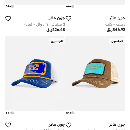
64
+
64
+
جون هاتر
جون هاتر
ميلف - كاب
لا مشاكل لا أموال - قبعة
346.93
ر.ق
226.48
ر.ق
للجنسين
للجنسين
64
+
64
+
جون هاتر
جون هاتر