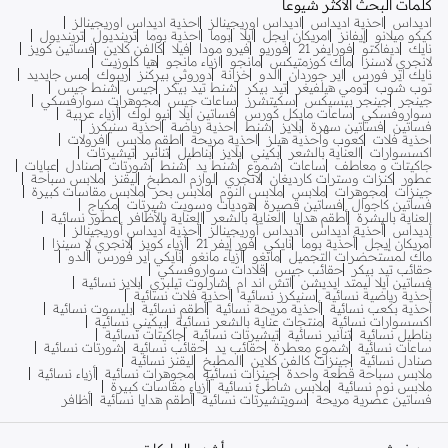
كلمات البحث الأكثر شيوعا
اديداس
احذية اديداس
اديداس اوريجينالز
احذية اديداس اوريجينالز
كيكو ميلانو
إيفانز
امريكان ايجل
ايلا
بوما
احذية بوما
ترينديول
ترينديول
نايك
ديفاكتو
فورايفر 21
فوريو
فيرو مودا
فيلا
كالفن كلاين
فساتين كويز
لانجري لاسنزا
ماك كوزمتيكس
مانجو
ازياء مانجو
هيا كلوزيت
نايك اير فورس
اير جوردان
الدو
خزانة
دوروثي بيركنز
ريبوك
مس جايديد
توب شوب
تومي هيلفيغر
تيد بيكر
شنط تيد بيكر
جيس
شنط جيس
جينجر
جينجر بيسيكس
سكيتشرز
ساعات جيس
مجوهرات سوارفسكي
سواروفسكي
ساعات مايكل كورس
فساتين ايلا
نيو لوك
أزياء عربية
فساتين
فساتين سهرة
بلايز
شنط
احذية رياضة
احذية سنيكرز
احذية فلات
كعوب واحذية هيلز
احذية مريحة
اطقم ملابس
افرولات
اكسسوارات
العناية بالشعر
بكيني
بلايز
بناطيل
تنانير
تيشيرتات
جاكيتات و معاطف
ساعات
شموع
شنط يد
شنط
شورتات
صنادل
عبايات
عطور
كنزات وسترات كارديغان
لانجري
لوازم المطبخ
ليقنز
ملابس سباحة
جينزات
مجوهرات
ملابس
ملابس النوم
ملابس بحر
ملابس مقاسات كبيرة
فساتين كاجوال
فساتين قصيرة
هوديات وسويت شيرتات
مكياج
العناية بالبشرة
أطقم هدايا
العناية بالشعر
العناية بالأظافر
عطور نسائية
أديداس
أحذية أديداس
أديداس أوريجينالز
أحذية أديداس أوريجينالز
أمريكان إيجل
أحذية بوما
نايكي
فور إيفر 21
أزياء كويز
لانجري لا سينزا
ماك لمستحضرات التجميل
مانغو
أزياء مانغو
نايكي اير فورس
ألدو
حقائب تيد بيكر
حقائب جيس
قلادات سواروفسكي
فساتين ايلا ليمتد ايديشن
اتش اند ام
شارلوت تيلبري
بلايز نسائية
أحذية رياضية نسائية
سنيكرز نسائية
أحذية فلات نسائية
أحذية بكعب نسائية
أحذية مريحة نسائية
أطقم نسائية
بليسوت نسائية
اكسسوارات نسائية
منتجات عناية بالشعر نسائية
بيكيني نسائية
بناطيل نسائية
تنانير نسائية
تيشيرتات نسائية
جاكيتات نسائية
ساعات نسائية
شموع معطرة
حقائب يد
حقائب نسائية
شورتات نسائية
صنادل نسائية
جينزات كالفن كلاين
المطبخ
ليقنز نسائية
ملابس سباحة قطعة واحدة
جينزات نسائية
مجوهرات نسائية
أزياء نسائية
ملابس نوم نسائية
ملابس شاطئ نسائية
أزياء مقاسات كبيرة
فساتين عصرية مريحة
سويتشيرتات نسائية
أطقم هدايا نسائية
أظافر