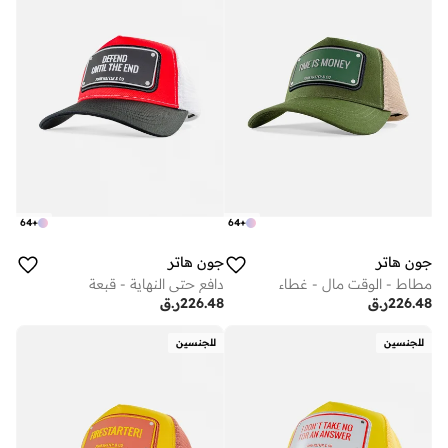
64
+
64
+
جون هاتر
جون هاتر
مطاط - الوقت مال - غطاء
دافع حتى النهاية - قبعة
226.48
ر.ق
226.48
ر.ق
للجنسين
للجنسين