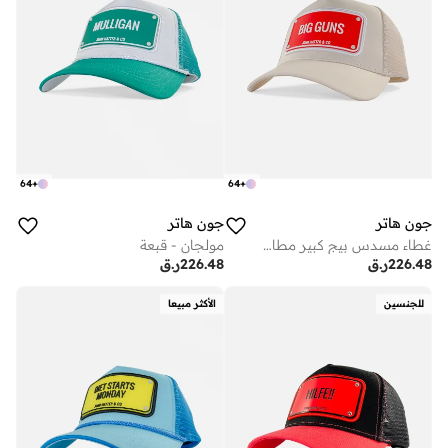
64
+
64
+
جون هاتر
جون هاتر
غطاء مسدس بيج كبير مطاطي
مولجان - قبعة
226.48
ر.ق
226.48
ر.ق
للجنسين
الأكثر مبيعا