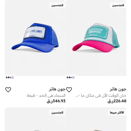
للجنسين
للجنسين
64
+
64
+
جون هاتر
جون هاتر
حان الوقت الآن في مكان ما - قبعة
السماء هي الحد - قبعة
226.48
ر.ق
346.93
ر.ق
الأكثر مبيعا
للجنسين