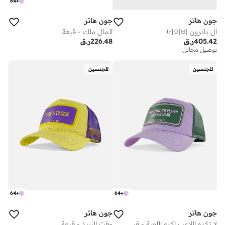
64
+
جون هاتر
جون هاتر
ال باترون 네이비
المال ملك - قبعة
405.42
ر.ق
226.48
ر.ق
توصيل مجاني
للجنسين
للجنسين
64
+
64
+
جون هاتر
جون هاتر
لا تكره اللاعب اكره اللعبة - قبعة
وقت النبيذ - قبعة