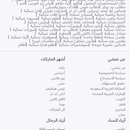
ماك لمستحضرات التجميل
مانغو
أزياء مانغو
نايكي اير فورس
ألدو
حقائب تيد بيكر
حقائب جيس
قلادات سواروفسكي
فساتين ايلا ليمتد ايديشن
اتش اند ام
شارلوت تيلبري
بلايز نسائية
أحذية رياضية نسائية
سنيكرز نسائية
أحذية فلات نسائية
أحذية بكعب نسائية
أحذية مريحة نسائية
أطقم نسائية
بليسوت نسائية
اكسسوارات نسائية
منتجات عناية بالشعر نسائية
بيكيني نسائية
بناطيل نسائية
تنانير نسائية
تيشيرتات نسائية
جاكيتات نسائية
ساعات نسائية
شموع معطرة
حقائب يد
حقائب نسائية
شورتات نسائية
صنادل نسائية
جينزات كالفن كلاين
المطبخ
ليقنز نسائية
ملابس سباحة قطعة واحدة
جينزات نسائية
مجوهرات نسائية
أزياء نسائية
ملابس نوم نسائية
ملابس شاطئ نسائية
أزياء مقاسات كبيرة
فساتين عصرية مريحة
سويتشيرتات نسائية
أطقم هدايا نسائية
أظافر
عن نمشي
أشهر الماركات
عن نمشي
نايك
سياسة الخصوصية
أديداس
سياسة الاسترجاع
نيو بالانس
حقوق المستهلك
جس
المملكة العربية السعودية
تومي هيلفيغر
الإمارات العربية المتحدة
اتش اند ام
الكويت
كالفن كلاين
قطر
بوما
البحرين
كل الماركات
عمان
أزياء النساء
أزياء الرجال
ملابس
تسوق حسب الفئة