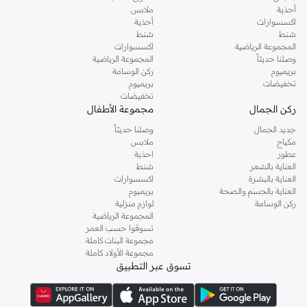
أحذية
ملابس
اكسسوارات
أحذية
شنط
شنط
المجموعة الرياضية
اكسسوارات
وصلنا حديثاً
المجموعة الرياضية
بريميوم
ركن الوسامة
تخفيضات
بريميوم
تخفيضات
ركن الجمال
مجموعة الأطفال
جديد الجمال
وصلنا حديثاً
مكياج
ملابس
عطور
احذية
العناية بالشعر
شنط
العناية بالبشرة
اكسسوارات
العناية بالجسم والصحة
بريميوم
ركن الوسامة
لوازم منزلية
المجموعة الرياضية
تسوقوا حسب العمر
مجموعة البنات كاملة
مجموعة الأولاد كاملة
تسوق عبر التطبيق