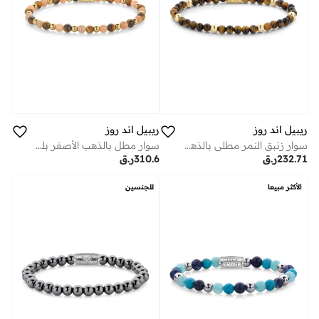
ريبيل اند روز
ريبيل اند روز
سوار مطلٍ بالذهب الأصفر بلون غروب الشمس - مم -
سوار زنبق النمر مطلي بالذهب الأصفر مم
310.6
ر.ق
232.71
ر.ق
الأكثر مبيعا
للجنسين