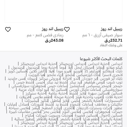
ريبيل اند روز
ريبيل اند روز
سوار صيفي أزرق - ٦ مم
رمادي فضي لامع - مم
232.71
ر.ق
243.08
ر.ق
على وشك النفاد
كلمات البحث الأكثر شيوعا
اديداس
احذية اديداس
اديداس اوريجينالز
احذية اديداس اوريجينالز
كيكو ميلانو
إيفانز
امريكان ايجل
ايلا
بوما
احذية بوما
ترينديول
ترينديول
نايك
ديفاكتو
فورايفر 21
فوريو
فيرو مودا
فيلا
كالفن كلاين
فساتين كويز
لانجري لاسنزا
ماك كوزمتيكس
مانجو
ازياء مانجو
هيا كلوزيت
نايك اير فورس
اير جوردان
الدو
خزانة
دوروثي بيركنز
ريبوك
مس جايديد
توب شوب
تومي هيلفيغر
تيد بيكر
شنط تيد بيكر
جيس
شنط جيس
جينجر
جينجر بيسيكس
سكيتشرز
ساعات جيس
مجوهرات سوارفسكي
سواروفسكي
ساعات مايكل كورس
فساتين ايلا
نيو لوك
أزياء عربية
فساتين
فساتين سهرة
بلايز
شنط
احذية رياضة
احذية سنيكرز
احذية فلات
كعوب واحذية هيلز
احذية مريحة
اطقم ملابس
افرولات
اكسسوارات
العناية بالشعر
بكيني
بلايز
بناطيل
تنانير
تيشيرتات
جاكيتات و معاطف
ساعات
شموع
شنط يد
شنط
شورتات
صنادل
عبايات
عطور
كنزات وسترات كارديغان
لانجري
لوازم المطبخ
ليقنز
ملابس سباحة
جينزات
مجوهرات
ملابس
ملابس النوم
ملابس بحر
ملابس مقاسات كبيرة
فساتين كاجوال
فساتين قصيرة
هوديات وسويت شيرتات
مكياج
العناية بالبشرة
أطقم هدايا
العناية بالشعر
العناية بالأظافر
عطور نسائية
أديداس
أحذية أديداس
أديداس أوريجينالز
أحذية أديداس أوريجينالز
أمريكان إيجل
أحذية بوما
نايكي
فور إيفر 21
أزياء كويز
لانجري لا سينزا