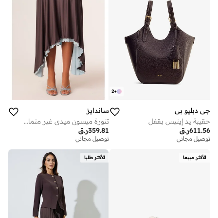
2
+
جي دبليو بي
ساندايز
حقيبة يد إينيس بقفل
تنورة ميسون ميدي غير متماثلة الحافة
611.56
ر.ق
359.81
ر.ق
توصيل مجاني
توصيل مجاني
الأكثر مبيعا
الأكثر طلبا