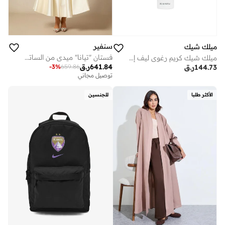
سنفير
ميلك شيك
فستان "تيانا" ميدي من الساتان بياقة على شكل V وأكمام كاب
ميلك شيك كريم رغوي ليف إن 200 مل
641.84
ر.ق
-
3
%
659.86
144.73
ر.ق
توصيل مجاني
الأكثر طلبا
للجنسين