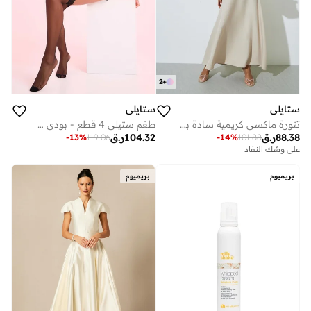
2
+
ستايلي
ستايلي
تنورة ماكسي كريمية سادة بقصة A
طقم ستيلي 4 قطع - بودي سوت دانتيل، تنورة، حمالات وجوارب فخذ عالية
88.38
ر.ق
104.32
ر.ق
-
13
%
119.06
-
14
%
101.88
على وشك النفاد
بريميوم
بريميوم