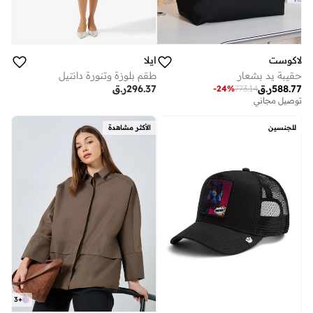
لاكوست
ايلا
حقيبة يد بشعار
طقم بلوزة وتنورة دانتيل
588.77
ر.ق
296.37
ر.ق
-
24
%
773.14
توصيل مجاني
للجنسين
الأكثر مشاهدة
3
+