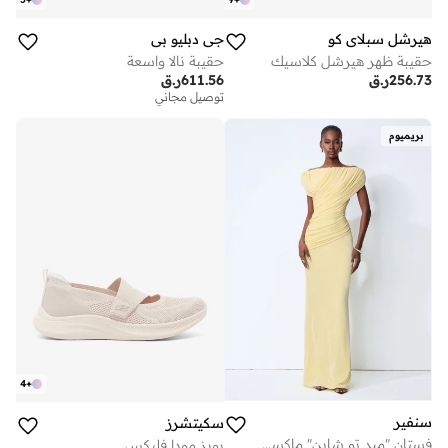
هيرشل سبلاي كو
جي دبليو بي
حقيبة ظهر هيرشل كلاسيك
حقيبة نالا واسعة
256.73
ر.ق
611.56
ر.ق
توصيل مجاني
بريميوم
4
+
سنفير
سكيتشرز
فستان "ميد تو شاين" ماكسي باللون الأصفر مكشوف الكتفين وبتصميم مزموم
بوبز مودا فليكس