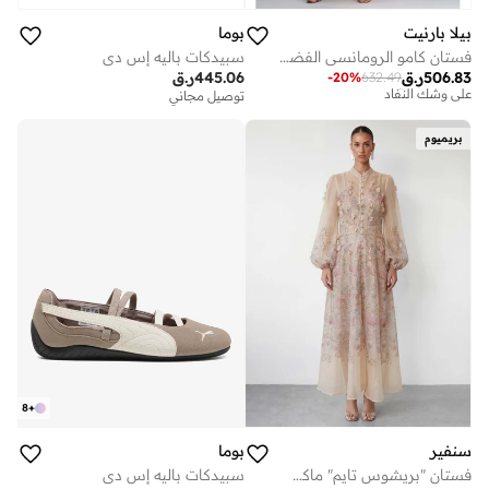
بيلا بارنيت
بوما
فستان كامو الرومانسي الفضفاض بدون أكمام من التول الزهري ماكسي
سبيدكات باليه إس دي
توصيل مجاني
506.83
ر.ق
445.06
ر.ق
-
20
%
632.49
على وشك النفاد
توصيل مجاني
توصيل مجاني
على وشك النفاد
بريميوم
8
+
سنفير
بوما
فستان "بريشوس تايم" ماكسي من الشيفون باللون المشمشي مزين بتطبيقات الزهور
سبيدكات باليه إس دي