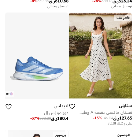
526.34
ر.ق
610.68
ر.ق
-
8
%
659.86
-
24
%
688.18
توصيل مجاني
توصيل مجاني
الأكثر طلبا
8
+
ستايلي
اديداس
فستان ماكسي بقصة A وطبعة نقاط - أوف وايت
دورامو إس إل
127.65
ر.ق
-
13
%
146.04
180.4
ر.ق
-
37
%
282.28
على وشك النفاد
للجنسين
بريميوم