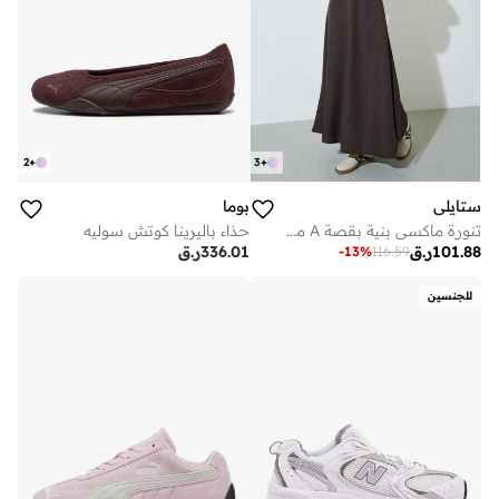
2
+
3
+
ستايلي
بوما
تنورة ماكسي بنية بقصة A مع جيوب جانبية
حذاء باليرينا كوتش سوليه
101.88
ر.ق
336.01
ر.ق
-
13
%
116.59
للجنسين