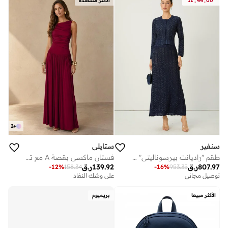
:
:
00
44
11
الأكثر مشاهدة
2
+
سنفير
ستايلي
طقم "راديانت بيرسوناليتي" باللون الأزرق من كارديغان محبوك بنقشة المعين وتنورة
فستان ماكسي بقصة A مع تفاصيل مكشكشة - أحمر
807.97
ر.ق
139.92
ر.ق
-
12
%
158.34
-
16
%
953.35
توصيل مجاني
على وشك النفاد
الأكثر مبيعا
بريميوم