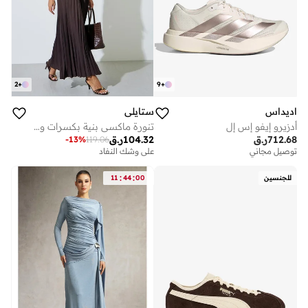
2
+
9
+
اديداس
ستايلي
أدزيرو إيفو إس إل
تنورة ماكسي بنية بكسرات وقصة واسعة
712.68
ر.ق
104.32
ر.ق
-
13
%
119.06
توصيل مجاني
على وشك النفاد
:
:
للجنسين
00
44
11