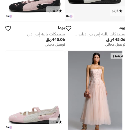
)
6
(
4.7
)
4
(
5
8
+
8
+
بوما
بوما
سبيدكات باليه إس دي دبليو إن إس
سبيدكات باليه إس دي
445.06
ر.ق
445.06
ر.ق
توصيل مجاني
توصيل مجاني
بريميوم
)
4
(
4
8
+