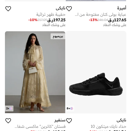
أميرة
نايكي
عباية بولي كتان مفتوحة من الأمام بتصميم هيرو، مع تضييق فتحة الكم وإضافة شق في الكم حسب صورة المرجع في أمر الشراء
حقيبة ظهر تراثية
127.65
ر.ق
197.25
ر.ق
-
10
%
217.09
-
13
%
146.04
على وشك النفاد
على وشك النفاد
بريميوم
2
+
8
+
نايكي
سنفير
حذاء نايك ميتكون 10
فستان "كاترين" ماكسي شفاف من الدانتيل بنقشة الزهور