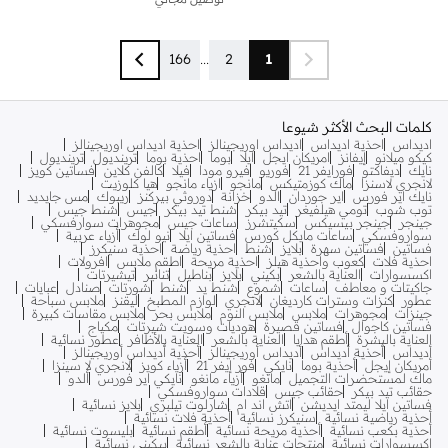
166
...
2
1
كلمات البحث الأكثر شيوعا
اديداس
احذية اديداس
اديداس اوريجينالز
احذية اديداس اوريجينالز
كيكو ميلانو
إيفانز
امريكان ايجل
ايلا
بوما
احذية بوما
ترينديول
ترينديول
نايك
ديفاكتو
فورايفر 21
فوريو
فيرو مودا
فيلا
كالفن كلاين
فساتين كويز
لانجري لاسنزا
ماك كوزمتيكس
مانجو
ازياء مانجو
هيا كلوزيت
نايك اير فورس
اير جوردان
الدو
خزانة
دوروثي بيركنز
ريبوك
مس جايديد
توب شوب
تومي هيلفيغر
تيد بيكر
شنط تيد بيكر
جيس
شنط جيس
جينجر
جينجر بيسيكس
سكيتشرز
ساعات جيس
مجوهرات سوارفسكي
سواروفسكي
ساعات مايكل كورس
فساتين ايلا
نيو لوك
أزياء عربية
فساتين
فساتين سهرة
بلايز
شنط
احذية رياضة
احذية سنيكرز
احذية فلات
كعوب واحذية هيلز
احذية مريحة
اطقم ملابس
افرولات
اكسسوارات
العناية بالشعر
بكيني
بلايز
بناطيل
تنانير
تيشيرتات
جاكيتات و معاطف
ساعات
شموع
شنط يد
شنط
شورتات
صنادل
عبايات
عطور
كنزات وسترات كارديغان
لانجري
لوازم المطبخ
ليقنز
ملابس سباحة
جينزات
مجوهرات
ملابس
ملابس النوم
ملابس بحر
ملابس مقاسات كبيرة
فساتين كاجوال
فساتين قصيرة
هوديات وسويت شيرتات
مكياج
العناية بالبشرة
أطقم هدايا
العناية بالشعر
العناية بالأظافر
عطور نسائية
أديداس
أحذية أديداس
أديداس أوريجينالز
أحذية أديداس أوريجينالز
أمريكان إيجل
أحذية بوما
نايكي
فور إيفر 21
أزياء كويز
لانجري لا سينزا
ماك لمستحضرات التجميل
مانغو
أزياء مانغو
نايكي اير فورس
ألدو
حقائب تيد بيكر
حقائب جيس
قلادات سواروفسكي
فساتين ايلا ليمتد ايديشن
اتش اند ام
شارلوت تيلبري
بلايز نسائية
أحذية رياضية نسائية
سنيكرز نسائية
أحذية فلات نسائية
أحذية بكعب نسائية
أحذية مريحة نسائية
أطقم نسائية
بليسوت نسائية
اكسسوارات نسائية
منتجات عناية بالشعر نسائية
بيكيني نسائية