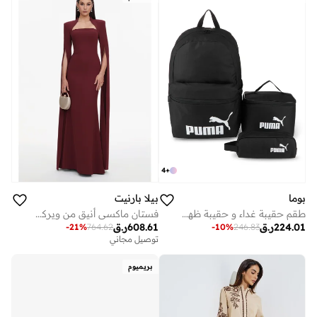
4
+
بيلا بارنيت
بوما
فستان ماكسي أنيق من ويركو، بياقة مربعة وأكمام واسعة.
طقم حقيبة غداء و حقيبة ظهر بي تي اس
608.61
ر.ق
224.01
ر.ق
-
21
%
764.62
-
10
%
246.83
توصيل مجاني
بريميوم