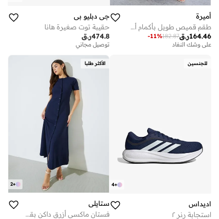
أميرة
جي دبليو بي
طقم قميص طويل بأكمام أسقفية وأزرار مع بنطال واسع الساق
حقيبة توت صغيرة هانا
164.46
ر.ق
474.8
ر.ق
-
11
%
182.87
على وشك النفاد
توصيل مجاني
للجنسين
الأكثر طلبا
2
+
4
+
ستايلي
اديداس
فستان ماكسي أزرق داكن بقصة A وأكمام قصيرة
استجابة رنر ٢