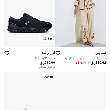
)
11
(
2.8
ستايلي
اون راننج
طقم قميص مطرز وبنطال واسع الساق
حذاء كلاود × 4
139.92
ر.ق
787.99
ر.ق
-
12
%
158.34
توصيل مجاني
بريميوم