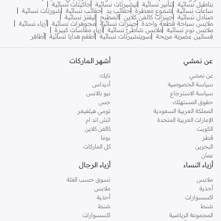
بناطيل نسائية
تنانير نسائية
تيشيرتات نسائية
جاكيتات نسائية
ساعات نسائية
شموع معطرة
حقائب يد
حقائب نسائية
شورتات نسائية
صنادل نسائية
جينزات كالفن كلاين
المطبخ
ليقنز نسائية
ملابس سباحة قطعة واحدة
جينزات نسائية
مجوهرات نسائية
أزياء نسائية
ملابس نوم نسائية
ملابس شاطئ نسائية
أزياء مقاسات كبيرة
فساتين عصرية مريحة
سويتشيرتات نسائية
أطقم هدايا نسائية
أظافر
عن نمشي
أشهر الماركات
عن نمشي
نايك
سياسة الخصوصية
أديداس
سياسة الاسترجاع
نيو بالانس
حقوق المستهلك
جس
المملكة العربية السعودية
تومي هيلفيغر
الإمارات العربية المتحدة
اتش اند ام
الكويت
كالفن كلاين
قطر
بوما
البحرين
كل الماركات
عمان
أزياء النساء
أزياء الرجال
ملابس
تسوق حسب الفئة
أحذية
ملابس
اكسسوارات
أحذية
شنط
شنط
المجموعة الرياضية
اكسسوارات