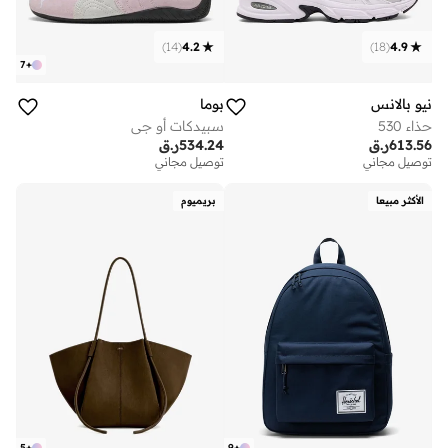
)
14
(
4.2
)
18
(
4.9
7
+
نيو بالانس
بوما
حذاء 530
سبيدكات أو جي
613.56
ر.ق
534.24
ر.ق
توصيل مجاني
توصيل مجاني
الأكثر مبيعا
بريميوم
5
+
9
+