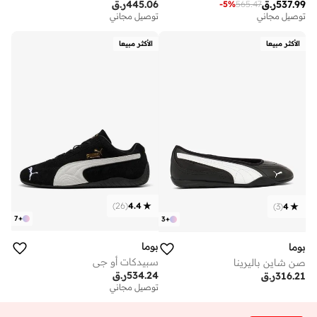
537.99
ر.ق
445.06
ر.ق
-
5
%
565.47
توصيل مجاني
توصيل مجاني
الأكثر مبيعا
الأكثر مبيعا
)
26
(
4.4
)
3
(
4
7
+
3
+
بوما
بوما
سبيدكات أو جي
صن شاين باليرينا
534.24
ر.ق
316.21
ر.ق
توصيل مجاني