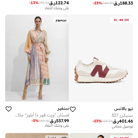
122.74
ر.ق
-
13
%
139.92
188.33
ر.ق
-
23
%
244.50
على وشك النفاد
:
:
00
44
11
بريميوم
سنفير
نيو بالانس
فستان "ويت فور ذا أبلوز" ماكسي بخطوط متعددة الألوان وأكمام منتفخة
سنيكرز 327
توصيل مجاني
537.99
ر.ق
-
5
%
565.47
401.46
ر.ق
-
23
%
518.26
على وشك النفاد
توصيل مجاني
توصيل مجاني
على وشك النفاد