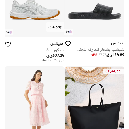
)
3
(
4.3
7
+
5
+
اديداس
اسيكس
شبشب بشعار الماركة للجنسين
أب كورت 6
126.89
ر.ق
-
8
%
137.77
307.29
ر.ق
على وشك النفاد
:
:
11
44
00