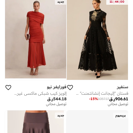
:
:
00
44
11
جديد
سنفير
فورايفر نيو
فستان "إليجانت إنشانتمنت" ماكسي من الدانتيل باللون الأسود وبنقشة البولكا دوت
إلويز كيب شبكي ماكسي غير متماثل
906.61
ر.ق
544.18
ر.ق
-
15
%
1057.17
توصيل مجاني
توصيل مجاني
بريميوم
جديد