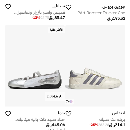
ستايلي
جورين بروس.
قميص واسع بأزرار وتفاصيل ألواح
Goorin Bros. POPArt Rooster Trucker Cap
83.47
ر.ق
-
13
%
95.73
195.32
ر.ق
الأكثر طلبا
)
10
(
4.6
7
+
اديداس
بوما
بريك نت سليك
حذاء سبيد كات باليه ميتاليك للسيدات
214.1
ر.ق
445.06
ر.ق
-
25
%
282.28
توصيل مجاني