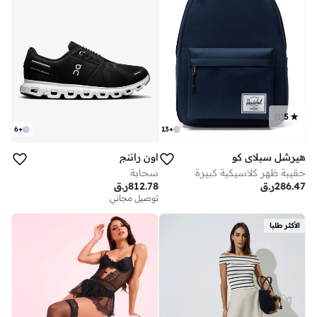
)
1
(
5
6
+
13
+
اون راننج
هيرشل سبلاي كو
سحابة
حقيبة ظهر كلاسيكية كبيرة
812.78
ر.ق
286.47
ر.ق
توصيل مجاني
الأكثر طلبا