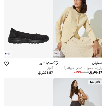
2
+
3
+
ستايلي
سكيتشرز
بلوزة صفراء بأكمام طويلة وأزرار أمامية
أنيق
96.97
ر.ق
-
13
%
110.47
276.57
ر.ق
الأكثر طلبا