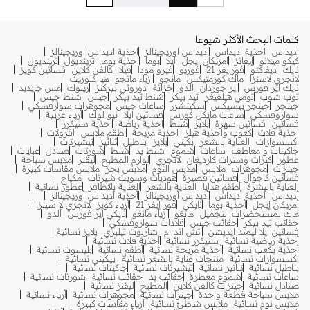
كلمات البحث الأكثر شيوعا
اديداس
احذية اديداس
اديداس اوريجينالز
احذية اديداس اوريجينالز
كيكو ميلانو
إيفانز
امريكان ايجل
ايلا
بوما
احذية بوما
ترينديول
ترينديول
نايك
ديفاكتو
فورايفر 21
فوريو
فيرو مودا
فيلا
كالفن كلاين
فساتين كويز
لانجري لاسنزا
ماك كوزمتيكس
مانجو
ازياء مانجو
هيا كلوزيت
نايك اير فورس
اير جوردان
الدو
خزانة
دوروثي بيركنز
ريبوك
مس جايديد
توب شوب
تومي هيلفيغر
تيد بيكر
شنط تيد بيكر
جيس
شنط جيس
جينجر
جينجر بيسيكس
سكيتشرز
ساعات جيس
مجوهرات سوارفسكي
سواروفسكي
ساعات مايكل كورس
فساتين ايلا
نيو لوك
أزياء عربية
فساتين
فساتين سهرة
بلايز
شنط
احذية رياضة
احذية سنيكرز
احذية فلات
كعوب واحذية هيلز
احذية مريحة
اطقم ملابس
افرولات
اكسسوارات
العناية بالشعر
بكيني
بلايز
بناطيل
تنانير
تيشيرتات
جاكيتات و معاطف
ساعات
شموع
شنط يد
شنط
شورتات
صنادل
عبايات
عطور
كنزات وسترات كارديغان
لانجري
لوازم المطبخ
ليقنز
ملابس سباحة
جينزات
مجوهرات
ملابس
ملابس النوم
ملابس بحر
ملابس مقاسات كبيرة
فساتين كاجوال
فساتين قصيرة
هوديات وسويت شيرتات
مكياج
العناية بالبشرة
أطقم هدايا
العناية بالشعر
العناية بالأظافر
عطور نسائية
أديداس
أحذية أديداس
أديداس أوريجينالز
أحذية أديداس أوريجينالز
أمريكان إيجل
أحذية بوما
نايكي
فور إيفر 21
أزياء كويز
لانجري لا سينزا
ماك لمستحضرات التجميل
مانغو
أزياء مانغو
نايكي اير فورس
ألدو
حقائب تيد بيكر
حقائب جيس
قلادات سواروفسكي
فساتين ايلا ليمتد ايديشن
اتش اند ام
شارلوت تيلبري
بلايز نسائية
أحذية رياضية نسائية
سنيكرز نسائية
أحذية فلات نسائية
أحذية بكعب نسائية
أحذية مريحة نسائية
أطقم نسائية
بليسوت نسائية
اكسسوارات نسائية
منتجات عناية بالشعر نسائية
بيكيني نسائية
بناطيل نسائية
تنانير نسائية
تيشيرتات نسائية
جاكيتات نسائية
ساعات نسائية
شموع معطرة
حقائب يد
حقائب نسائية
شورتات نسائية
صنادل نسائية
جينزات كالفن كلاين
المطبخ
ليقنز نسائية
ملابس سباحة قطعة واحدة
جينزات نسائية
مجوهرات نسائية
أزياء نسائية
ملابس نوم نسائية
ملابس شاطئ نسائية
أزياء مقاسات كبيرة