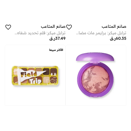
صانع المتاعب
صانع المتاعب
ترابل ميكر: برايمر مات مضاد للعرق نو سويت
ترابل ميكر: قلم تحديد شفاه أوفردو إت ساي لس لايت نيود
60.35
ر.ق
37.49
ر.ق
الأكثر مبيعا