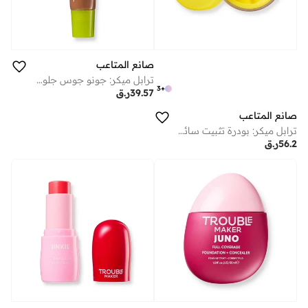
صانع المتاعب
ترابل ميكر: جونو جوس جلوس الشفاه هاربر نيود — 6 مل
3
+
39.57
ر.ق
صانع المتاعب
ترابل ميكر: بودرة تثبيت سائبة أون ذا لوس أوف جريد بيتش
56.2
ر.ق