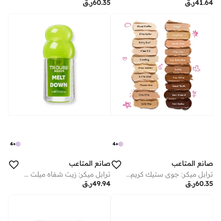
41.64
ر.ق
60.35
ر.ق
4
+
4
+
صانع المتاعب
صانع المتاعب
ترابل ميكر: جوي ستيك كريم أساس متعدد الاستخدامات ليتل شيف
ترابل ميكر: زيت شفاه ميلت داون ديزي بيزي جرين
60.35
ر.ق
49.94
ر.ق