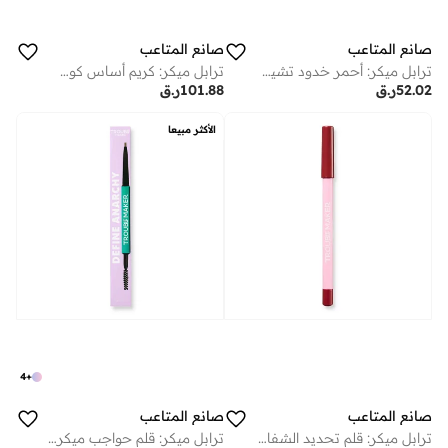
صانع المتاعب
صانع المتاعب
ترابل ميكر: أحمر خدود تشيكي بيك بليك سيل بيتش
ترابل ميكر: كريم أساس كوشن بوتون بوشر إير سيكرت بويت
52.02
ر.ق
101.88
ر.ق
الأكثر مبيعا
4
+
صانع المتاعب
صانع المتاعب
ترابل ميكر: قلم تحديد الشفاه أوفردو إت سايد نوت وردي غامق
ترابل ميكر: قلم حواجب ميكرو ديفاين أناركي — دارك براون