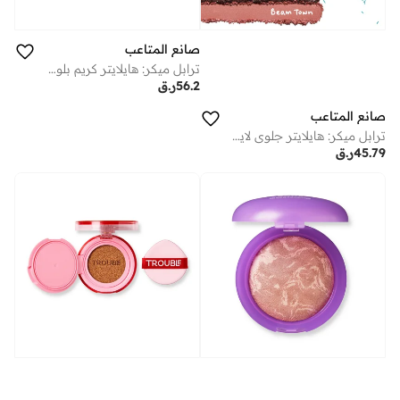
صانع المتاعب
ترابل ميكر: هايلايتر كريم بلوت تويست كليرلي تويستد كلير
56.2
ر.ق
صانع المتاعب
ترابل ميكر: هايلايتر جلوي لايتر بيم تاون بينك
45.79
ر.ق