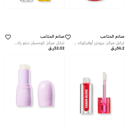
صانع المتاعب
صانع المتاعب
ترابل ميكر: برونزر أوفركوكد بيكد سيناموُن تويست لايت
ترابل ميكر: كونسيلر ديتو راديانت فيدجت
56.2
ر.ق
52.02
ر.ق