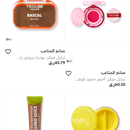
2
+
صانع المتاعب
ترابل ميكر: بودرة برونزر راسكال آوتلو
2
+
45.79
ر.ق
صانع المتاعب
ترابل ميكر: أحمر خدود كوشن بريس بلاي نون ستوب هوت بينك
60.35
ر.ق