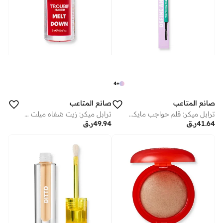
4
+
صانع المتاعب
صانع المتاعب
ترابل ميكر: قلم حواجب مايكرو دفاين أناركي سوفت بلاك
ترابل ميكر: زيت شفاه ميلت داون اوفرلود بينك
41.64
ر.ق
49.94
ر.ق