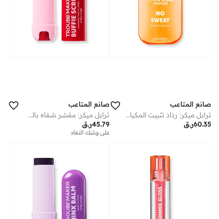
صانع المتاعب
صانع المتاعب
ترابل ميكر: رذاذ تثبيت المكياج المطفي نو سويت
ترابل ميكر: مقشر شفاه بالسكر بافي
60.35
ر.ق
45.79
ر.ق
على وشك النفاد