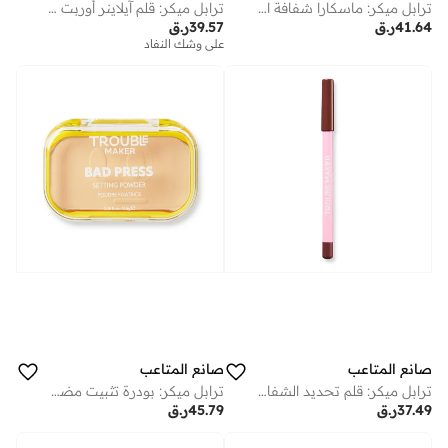
ترابل ميكر: ماسكارا شفافة ايم هاي كلير
ترابل ميكر: قلم آيلاينر أوربت نيود — 0.8 غرام
41.64
ر.ق
39.57
ر.ق
على وشك النفاد
صانع المتاعب
صانع المتاعب
ترابل ميكر: قلم تحديد الشفاه أوفردو إت بابل كول نيود
ترابل ميكر: بودرة تثبيت مضغوطة باد بريس كليك بيت لايت
37.49
ر.ق
45.79
ر.ق