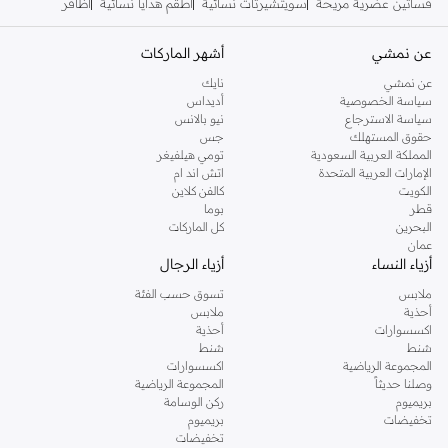
فساتين عصرية مريحة
سويتشيرتات نسائية
أطقم هدايا نسائية
أظافر
عن نمشي
أشهر الماركات
عن نمشي
نايك
سياسة الخصوصية
أديداس
سياسة الاسترجاع
نيو بالانس
حقوق المستهلك
جس
المملكة العربية السعودية
تومي هيلفيغر
الإمارات العربية المتحدة
اتش اند ام
الكويت
كالفن كلاين
قطر
بوما
البحرين
كل الماركات
عمان
أزياء النساء
أزياء الرجال
ملابس
تسوق حسب الفئة
أحذية
ملابس
اكسسوارات
أحذية
شنط
شنط
المجموعة الرياضية
اكسسوارات
وصلنا حديثاً
المجموعة الرياضية
بريميوم
ركن الوسامة
تخفيضات
بريميوم
تخفيضات