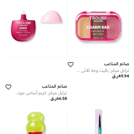
صانع المتاعب
ترابل ميكر: باليت وجه ثلاثي تشارم بار سويت إسكيب
49.94
ر.ق
صانع المتاعب
ترابل ميكر: كريم أساس جونو بتغطية كاملة وملمس مات تشوزن ون
66.58
ر.ق