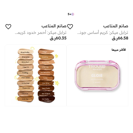
5
+
صانع المتاعب
صانع المتاعب
ترابل ميكر: كريم أساس جونو بتغطية كاملة مات مون ووكر
ترابل ميكر: أحمر خدود كريمي على شكل عصا جينكي ستيك تشير أب هوت بينك
66.58
ر.ق
60.35
ر.ق
الأكثر مبيعا