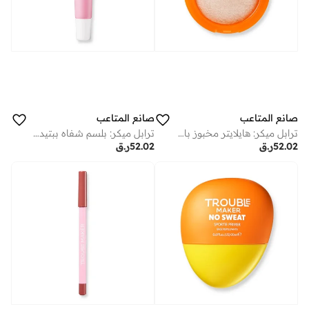
صانع المتاعب
صانع المتاعب
ترابل ميكر: هايلايتر مخبوز بالزبدة جليزد دونات لايت بينك
ترابل ميكر: بلسم شفاه ببتيد بيكيوليار سويت توث
52.02
ر.ق
52.02
ر.ق