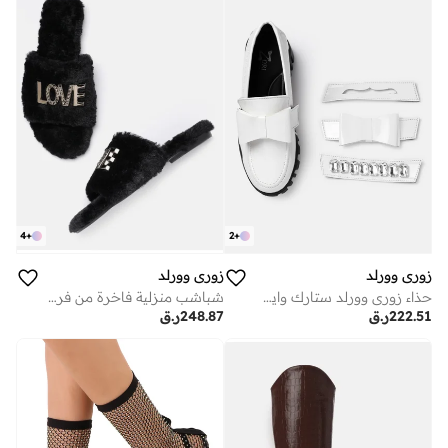
2
+
4
+
زوري وورلد
زوري وورلد
حذاء زوري وورلد ستارك وايت 3 في 1 متعدد الاستخدامات مصنوع من مادة نباتية براءات اختراع مع بطانة
شباشب منزلية فاخرة من فرو نباتي ناعم بتصميم قلب
222.51
ر.ق
248.87
ر.ق