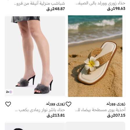
حذاء زوري وورلد بالي الصيفي الأبيض للنساء - إسفنج ميموري فوم وزخارف زهرية
شباشب منزلية أنيقة من فرو نباتي ناعم بنعل مبطن خفيف وتصميم مرصع يدويًا
198.63
ر.ق
248.87
ر.ق
2
+
زوري وورلد
زوري وورلد
حذاء بانثر نوار رمادي بكعب عالٍ للنساء - كعب عالٍ من الفرو الصناعي، كعب 4 بوصات، نباتي معتمد من منظمة بيتا
أحذية يوي مسطحة بيضاء للنساء بزخرفة زهور
213.81
ر.ق
207.15
ر.ق