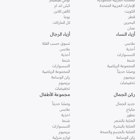
الإمارات العربية المتحدة
اتش اند ام
الكويت
كالفن كلاين
قطر
بوما
البحرين
كل الماركات
عمان
أزياء النساء
أزياء الرجال
ملابس
تسوق حسب الفئة
أحذية
ملابس
اكسسوارات
أحذية
شنط
شنط
المجموعة الرياضية
اكسسوارات
وصلنا حديثاً
المجموعة الرياضية
بريميوم
ركن الوسامة
تخفيضات
بريميوم
تخفيضات
ركن الجمال
مجموعة الأطفال
جديد الجمال
وصلنا حديثاً
مكياج
ملابس
عطور
احذية
العناية بالشعر
شنط
العناية بالبشرة
اكسسوارات
العناية بالجسم والصحة
بريميوم
ركن الوسامة
لوازم منزلية