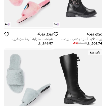
2
+
4
+
زوري وورلد
زوري وورلد
بوت كلايد أسود بكعب . بوصة ونعل مطاطي من زوري وورلد
شباشب منزلية أنيقة من فرو نباتي ناعم بنعل مبطن خفيف وتصميم مطرز يدويًا
302.74
ر.ق
248.87
ر.ق
-
8
%
326.62
الأكثر طلبا