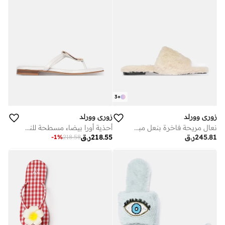
3
+
زوري وورلد
زوري وورلد
نعال مريحة فاخرة بنعل مبطن من الفرو الصناعي النباتي بلون بيج
أحذية أورا بيضاء مسطحة للنساء مثالية للحفلات والمناسبات الخاصة
245.81
ر.ق
218.55
ر.ق
-
1
%
218.58