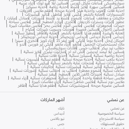
سواروفسكي
ساعات مايكل كورس
فساتين ايلا
نيو لوك
أزياء عربية
فساتين
فساتين سهرة
بلايز
شنط
احذية رياضة
احذية سنيكرز
احذية فلات
كعوب واحذية هيلز
احذية مريحة
اطقم ملابس
افرولات
اكسسوارات
العناية بالشعر
بكيني
بلايز
بناطيل
تنانير
تيشيرتات
جاكيتات و معاطف
ساعات
شموع
شنط يد
شنط
شورتات
صنادل
عبايات
عطور
كنزات وسترات كارديغان
لانجري
لوازم المطبخ
ليقنز
ملابس سباحة
جينزات
مجوهرات
ملابس
ملابس النوم
ملابس بحر
ملابس مقاسات كبيرة
فساتين كاجوال
فساتين قصيرة
هوديات وسويت شيرتات
مكياج
العناية بالبشرة
أطقم هدايا
العناية بالشعر
العناية بالأظافر
عطور نسائية
أديداس
أحذية أديداس
أديداس أوريجينالز
أحذية أديداس أوريجينالز
أمريكان إيجل
أحذية بوما
نايكي
فور إيفر 21
أزياء كويز
لانجري لا سينزا
ماك لمستحضرات التجميل
مانغو
أزياء مانغو
نايكي اير فورس
ألدو
حقائب تيد بيكر
حقائب جيس
قلادات سواروفسكي
فساتين ايلا ليمتد ايديشن
اتش اند ام
شارلوت تيلبري
بلايز نسائية
أحذية رياضية نسائية
سنيكرز نسائية
أحذية فلات نسائية
أحذية بكعب نسائية
أحذية مريحة نسائية
أطقم نسائية
بليسوت نسائية
اكسسوارات نسائية
منتجات عناية بالشعر نسائية
بيكيني نسائية
بناطيل نسائية
تنانير نسائية
تيشيرتات نسائية
جاكيتات نسائية
ساعات نسائية
شموع معطرة
حقائب يد
حقائب نسائية
شورتات نسائية
صنادل نسائية
جينزات كالفن كلاين
المطبخ
ليقنز نسائية
ملابس سباحة قطعة واحدة
جينزات نسائية
مجوهرات نسائية
أزياء نسائية
ملابس نوم نسائية
ملابس شاطئ نسائية
أزياء مقاسات كبيرة
فساتين عصرية مريحة
سويتشيرتات نسائية
أطقم هدايا نسائية
أظافر
عن نمشي
أشهر الماركات
عن نمشي
نايك
سياسة الخصوصية
أديداس
سياسة الاسترجاع
نيو بالانس
حقوق المستهلك
جس
المملكة العربية السعودية
تومي هيلفيغر