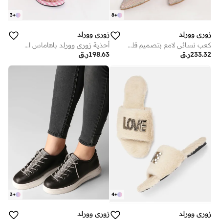
3
+
8
+
زوري وورلد
زوري وورلد
كعب نسائي لامع بتصميم قلب من أحجار الراين لحفلات السهرة بكعب بوصة
أحذية زوري وورلد باهاماس الصيفية المسطحة الوردية المزخرفة
233.32
ر.ق
198.63
ر.ق
3
+
4
+
زوري وورلد
زوري وورلد