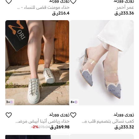
زوري وورلد
زوري وورلد
عمر أحمر
حذاء مومنت فضي للنساء - حذاء مومنت مزين
233.36
ر.ق
216.4
ر.ق
3
+
8
+
زوري وورلد
زوري وورلد
كعب نسائي بتصميم قلب من قماش الدينم - كعب عالٍ بوصة
حذاء رياضي أثينا أبيض مرصع بأحجار الراين برباط للإغلاق للنساء - نعل سميك بارتفاع 2 بوصة
233.32
ر.ق
269.98
ر.ق
-
2
%
275.04