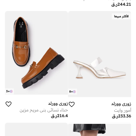
244.21
ر.ق
الأكثر مبيعا
3
+
8
+
زوري وورلد
زوري وورلد
حذاء نسائي بني مريح مزين
أمور وايت
216.4
ر.ق
233.36
ر.ق