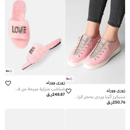
4
+
3
+
زوري وورلد
شباشب منزلية مريحة من فرو نباتي ناعم بتصميم قلب
زوري وورلد
248.87
ر.ق
سنيكرز أثينا وردي بحجر الراين والدانتيل ونعل نباتي معتمد من بيتا
250.76
ر.ق