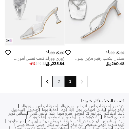
2
+
زوري وورلد
زوري وورلد
صندل بكعب رفيع مزين ببلورات لامعة للاحتفالات والحفلات
زوري وورلد كعب فضي أمور نعل مطاطي بارتفاع .
260.48
ر.ق
235.84
ر.ق
-
6
%
249.23
2
1
كلمات البحث الأكثر شيوعا
اديداس
احذية اديداس
اديداس اوريجينالز
احذية اديداس اوريجينالز
كيكو ميلانو
إيفانز
امريكان ايجل
ايلا
بوما
احذية بوما
ترينديول
ترينديول
نايك
ديفاكتو
فورايفر 21
فوريو
فيرو مودا
فيلا
كالفن كلاين
فساتين كويز
لانجري لاسنزا
ماك كوزمتيكس
مانجو
ازياء مانجو
هيا كلوزيت
نايك اير فورس
اير جوردان
الدو
خزانة
دوروثي بيركنز
ريبوك
مس جايديد
توب شوب
تومي هيلفيغر
تيد بيكر
شنط تيد بيكر
جيس
شنط جيس
جينجر
جينجر بيسيكس
سكيتشرز
ساعات جيس
مجوهرات سوارفسكي