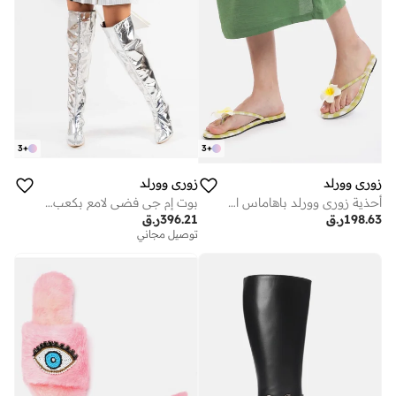
3
+
3
+
زوري وورلد
زوري وورلد
أحذية زوري وورلد باهاماس الخضراء الصيفية المريحة والمطرزة بنقشة مربعات
بوت إم جي فضي لامع بكعب ٣ بوصة جلد نباتي لامع
198.63
ر.ق
396.21
ر.ق
توصيل مجاني