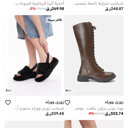
أحذية أثينا الرياضية السوداء بحجر الراين ونعل نباتي بارتفاع بوصة
شباشب منزلية ناعمة بتصميم قلب من فرو نباتي خفيف الوزن ووسادة مريحة
269.98
ر.ق
248.87
ر.ق
-
2
%
275.04
الأكثر مبيعا
2
+
3
+
زوري وورلد
زوري وورلد
بوت بوني براون بكعب . بوصة ونعل مطاطي
شبشب زوري وورلد ستورم أسود للنساء، مقاس 2 بوصة، بنعل مسطح
302.74
ر.ق
209.48
ر.ق
-
8
%
326.62