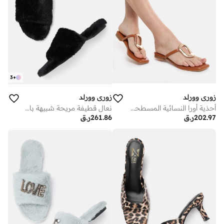
3
+
زوري وورلد
زوري وورلد
أحذية أورا النسائية المسطحة المفتوحة من الأمام للاستخدام اليومي مع راحة مبطنة
نعال قطيفة مريحة شبيهة بالسحاب بلون أسود من الفرو الصناعي النباتي
202.97
ر.ق
261.86
ر.ق