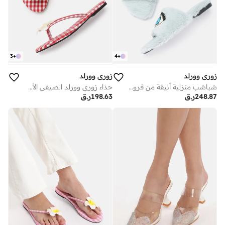
3
+
4
+
زوري وورلد
زوري وورلد
حذاء زوري وورلد الصيفي الأحمر المسطح بنقشة زهور جزر الباهاما
شباشب منزلية أنيقة من فرو نباتي ناعم بتصميم مطرز يدويًا ونعل مبطن خفيف الوزن
198.63
ر.ق
248.87
ر.ق