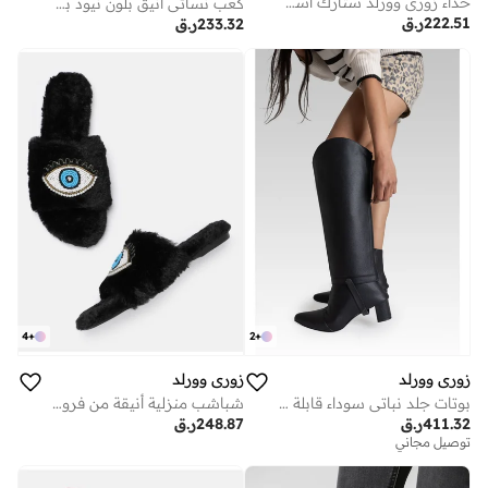
حذاء زوري وورلد ستارك أسود للنساء
كعب نسائي أنيق بلون نيود بتصميم قلب بكعب عريض بوصة
222.51
ر.ق
233.32
ر.ق
4
+
2
+
زوري وورلد
زوري وورلد
بوتات جلد نباتي سوداء قابلة للتحويل بنعل سميك بارتفاع بوصة
شباشب منزلية أنيقة من فرو نباتي ناعم بنعل مبطن خفيف وتصميم مطرز يدويًا
411.32
ر.ق
248.87
ر.ق
توصيل مجاني