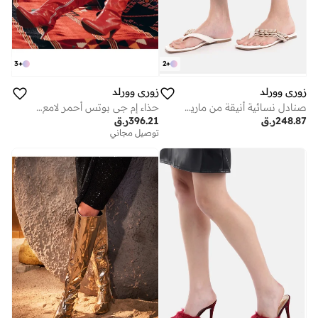
3
+
2
+
زوري وورلد
زوري وورلد
صنادل نسائية أنيقة من مارينا بيضاء بتصميم مربع لأجواء المنتجع مع أصداف بحرية طبيعية ومستدامة
حذاء إم جي بوتس أحمر لامع بكعب بوصة جلد نباتي لامع
248.87
ر.ق
396.21
ر.ق
توصيل مجاني