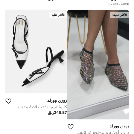
توصيل مجاني
الأكثر مبيعا
الأكثر طلبا
زوري وورلد
كابوتشينو بكعب قطة مدبب . بوصة أبيض وأسود نباتي فاخر لراحة طوال اليوم للاجتماعات المكتبية والمناسبات الاحتفالية أو وجبات الغداء الذكية في عطلة نهاية الأسبوع
248.87
ر.ق
زوري وورلد
باليتز أحذية مسطحة نسائية بالترتر الأسود