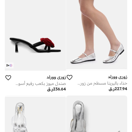
2
+
زوري وورلد
زوري وورلد
حذاء باليرينا مسطح من زوري وورلد بروسيكو سيلفر - أنيق نباتي براءات اختراع مع نعل داخلي مبطن
صندل ميوز بكعب رفيع أسود بوصة بزخرفة زهور، معتمد من بيتا ونباتي
227.94
ر.ق
236.64
ر.ق