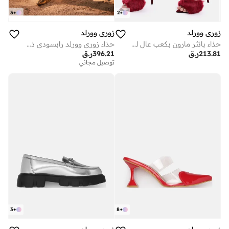
3
+
2
+
زوري وورلد
زوري وورلد
حذاء بانثر مارون بكعب عالٍ للنساء من الفرو الصناعي، كعب 4 بوصات، نباتي، خالٍ من القسوة
حذاء زوري وورلد رابسودي ذهبي لامع من اللاتكس فوق الركبة بكعب 3.5 بوصة، مصنوع من مادة مطاطية نباتية حاصلة على براءة اختراع
213.81
ر.ق
396.21
ر.ق
توصيل مجاني
3
+
8
+