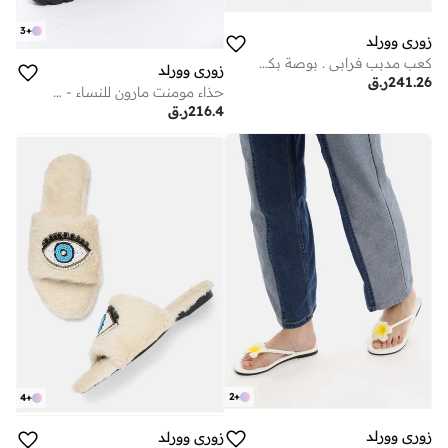
3
+
زوري وورلد
كعب مدبب فرابي . بوصة بكعب قطة راحة فاخرة نباتية طوال اليوم للاجتماعات المكتبية والمناسبات الاحتفالية أو وجبات برانش نهاية الأسبوع الأنيقة
زوري وورلد
241.26
ر.ق
حذاء مومنت مارون للنساء - حذاء مومنت مزخرف
216.4
ر.ق
2
+
4
+
زوري وورلد
زوري وورلد