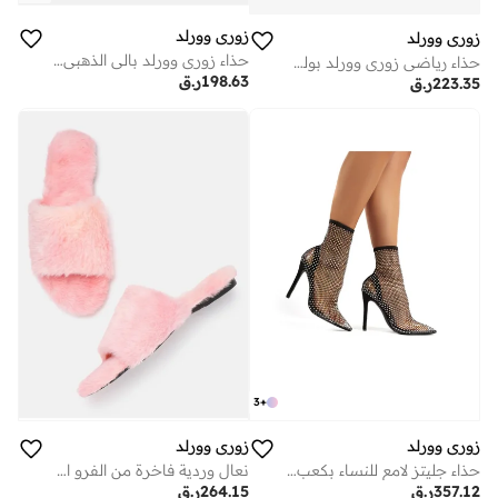
زوري وورلد
زوري وورلد
حذاء زوري وورلد بالي الذهبي الصيفي للنساء - مزين بالزهور
حذاء رياضي زوري وورلد بولت فضي للنساء
198.63
ر.ق
223.35
ر.ق
3
+
زوري وورلد
زوري وورلد
حذاء جليتز لامع للنساء بكعب 3 بوصات
نعال وردية فاخرة من الفرو الصناعي النباتي بتصميم سحابي مريح
357.12
ر.ق
264.15
ر.ق