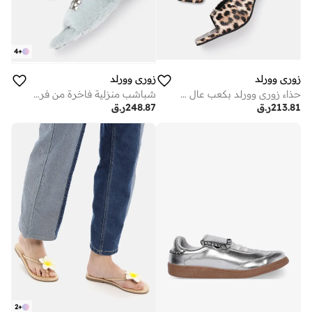
4
+
زوري وورلد
زوري وورلد
حذاء زوري وورلد بكعب عالٍ بنقشة جلد الفهد للنساء، مصنوع من الجلد النباتي، مقاس 3 بوصات
شباشب منزلية فاخرة من فرو نباتي ناعم بتصميم قلب
213.81
ر.ق
248.87
ر.ق
2
+