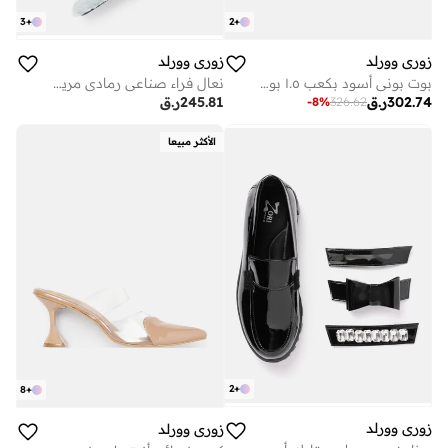
2
+
3
+
زوري وورلد
زوري وورلد
بوت بوني أسود بكعب ١.٥ بوصة ونعل مطاطي
نعال فراء صناعي رمادي مريح شبيه بالسحاب
302.74
ر.ق
245.81
ر.ق
-
8
%
326.62
الأكثر مبيعا
2
+
8
+
زوري وورلد
زوري وورلد