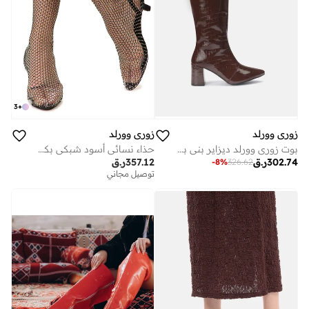
3
+
زوري وورلد
زوري وورلد
بوت زوري وورلد ديزاير بني بكعب ٣ بوصة ونعل مطاطي
حذاء نسائي أسود شبكي بكعب . بوصة
302.74
ر.ق
357.12
ر.ق
-
8
%
326.62
توصيل مجاني