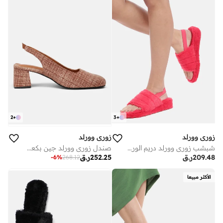
2
+
3
+
زوري وورلد
زوري وورلد
شبشب زوري وورلد دريم الوردي للنساء - مقاس 1.75 بوصة
صندل زوري وورلد جين بكعب بني . سم نعل مطاطي
209.48
ر.ق
252.25
ر.ق
-
6
%
268.12
الأكثر مبيعا