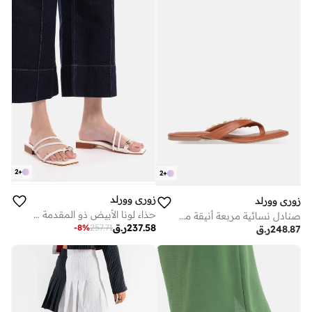
2
+
2
+
زوري وورلد
زوري وورلد
حذاء لونا الأبيض ذو المقدمة المربعة للنساء مع حلقة معدنية عند الأصابع، نباتي معتمد، ناعم ومريح طوال اليوم
صنادل نسائية مربعة أنيقة من مارينا براون مستوحاة من منتجعات مع أصداف بحرية حقيقية ومستدامة أخلاقياً
237.58
ر.ق
-
8
%
257.71
248.87
ر.ق