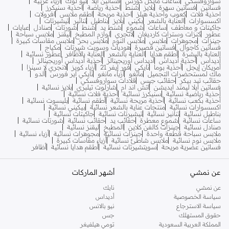
سواروفسكي
ساعات مايكل كورس
فساتين ايلا
نيو لوك
أزياء عربية
فساتين
فساتين سهرة
بلايز
شنط
احذية رياضة
احذية سنيكرز
احذية فلات
كعوب واحذية هيلز
احذية مريحة
اطقم ملابس
افرولات
اكسسوارات
العناية بالشعر
بكيني
بلايز
بناطيل
تنانير
تيشيرتات
جاكيتات و معاطف
ساعات
شموع
شنط يد
شنط
شورتات
صنادل
عبايات
عطور
كنزات وسترات كارديغان
لانجري
لوازم المطبخ
ليقنز
ملابس سباحة
جينزات
مجوهرات
ملابس
ملابس النوم
ملابس بحر
ملابس مقاسات كبيرة
فساتين كاجوال
فساتين قصيرة
هوديات وسويت شيرتات
مكياج
العناية بالبشرة
أطقم هدايا
العناية بالشعر
العناية بالأظافر
عطور نسائية
أديداس
أحذية أديداس
أديداس أوريجينالز
أحذية أديداس أوريجينالز
أمريكان إيجل
أحذية بوما
نايكي
فور إيفر 21
أزياء كويز
لانجري لا سينزا
ماك لمستحضرات التجميل
مانغو
أزياء مانغو
نايكي اير فورس
ألدو
حقائب تيد بيكر
حقائب جيس
قلادات سواروفسكي
فساتين ايلا ليمتد ايديشن
اتش اند ام
شارلوت تيلبري
بلايز نسائية
أحذية رياضية نسائية
سنيكرز نسائية
أحذية فلات نسائية
أحذية بكعب نسائية
أحذية مريحة نسائية
أطقم نسائية
بليسوت نسائية
اكسسوارات نسائية
منتجات عناية بالشعر نسائية
بيكيني نسائية
بناطيل نسائية
تنانير نسائية
تيشيرتات نسائية
جاكيتات نسائية
ساعات نسائية
شموع معطرة
حقائب يد
حقائب نسائية
شورتات نسائية
صنادل نسائية
جينزات كالفن كلاين
المطبخ
ليقنز نسائية
ملابس سباحة قطعة واحدة
جينزات نسائية
مجوهرات نسائية
أزياء نسائية
ملابس نوم نسائية
ملابس شاطئ نسائية
أزياء مقاسات كبيرة
فساتين عصرية مريحة
سويتشيرتات نسائية
أطقم هدايا نسائية
أظافر
عن نمشي
أشهر الماركات
عن نمشي
نايك
سياسة الخصوصية
أديداس
سياسة الاسترجاع
نيو بالانس
حقوق المستهلك
جس
المملكة العربية السعودية
تومي هيلفيغر