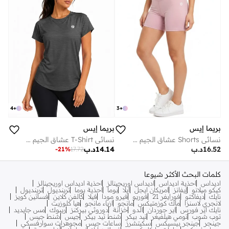
4
+
3
+
بريما إيس
بريما إيس
نسائي Shorts عشاق الجيم بريميوم Pink
نسائي T-Shirt عشاق الجيم بريميوم Black
16.52
د.ب
14.14
د.ب
-
21
%
17.72
كلمات البحث الأكثر شيوعا
اديداس
احذية اديداس
اديداس اوريجينالز
احذية اديداس اوريجينالز
كيكو ميلانو
إيفانز
امريكان ايجل
ايلا
بوما
احذية بوما
ترينديول
ترينديول
نايك
ديفاكتو
فورايفر 21
فوريو
فيرو مودا
فيلا
كالفن كلاين
فساتين كويز
لانجري لاسنزا
ماك كوزمتيكس
مانجو
ازياء مانجو
هيا كلوزيت
نايك اير فورس
اير جوردان
الدو
خزانة
دوروثي بيركنز
ريبوك
مس جايديد
توب شوب
تومي هيلفيغر
تيد بيكر
شنط تيد بيكر
جيس
شنط جيس
جينجر
جينجر بيسيكس
سكيتشرز
ساعات جيس
مجوهرات سوارفسكي