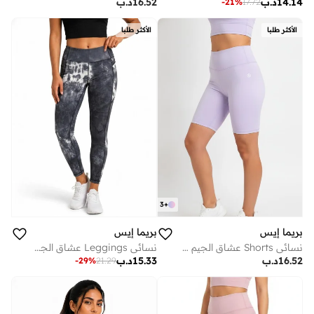
14.14
د.ب
16.52
د.ب
-
21
%
17.72
الأكثر طلبا
الأكثر طلبا
3
+
بريما إيس
بريما إيس
نسائي Shorts عشاق الجيم بريميوم Purple
نسائي Leggings عشاق الجيم لاكشري Black
16.52
د.ب
15.33
د.ب
-
29
%
21.29