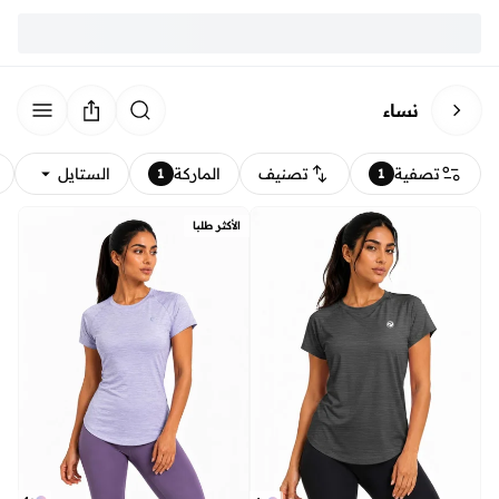
نساء
تصفية
تصنيف
الماركة
الستايل
1
1
الأكثر طلبا