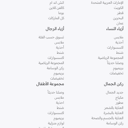
الإمارات العربية المتحدة
اتش اند ام
الكويت
كالفن كلاين
قطر
بوما
البحرين
كل الماركات
عمان
أزياء النساء
أزياء الرجال
ملابس
تسوق حسب الفئة
أحذية
ملابس
اكسسوارات
أحذية
شنط
شنط
المجموعة الرياضية
اكسسوارات
وصلنا حديثاً
المجموعة الرياضية
بريميوم
ركن الوسامة
تخفيضات
بريميوم
تخفيضات
ركن الجمال
مجموعة الأطفال
جديد الجمال
وصلنا حديثاً
مكياج
ملابس
عطور
احذية
العناية بالشعر
شنط
العناية بالبشرة
اكسسوارات
العناية بالجسم والصحة
بريميوم
ركن الوسامة
لوازم منزلية