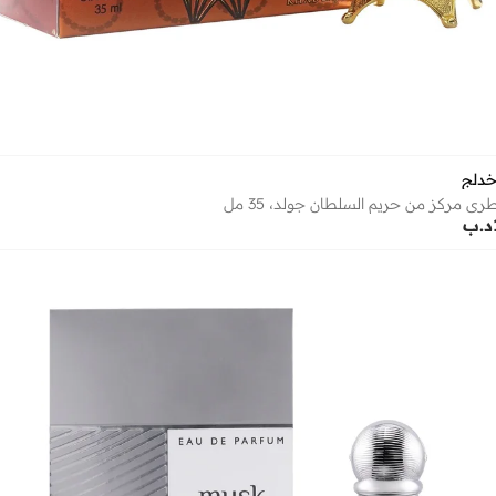
خدلج
ي مركز من حريم السلطان جولد، 35 مل
د.ب