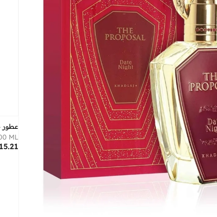
عطور 
00 ML
15.21