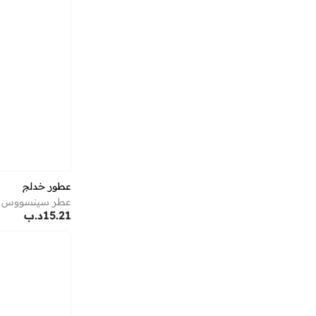
إيرث سكين لندن
(
60
)
إيري
(
10
)
إيرين
(
3
)
إيفا تجعيد الشعر
(
1
)
إيفانز
(
1
)
إيكوتولز
(
36
)
إيكولاك
(
47
)
إيكولور
(
1
)
عطور خدلج
إيلي صعب
(
7
)
عطر سينسووس نايت أو 
إيليان وير
(
3
)
15.21
د.ب
إيمينينت
(
180
)
إينامور
(
8
)
اتريكس
(
5
)
اتش اند ام
(
45
)