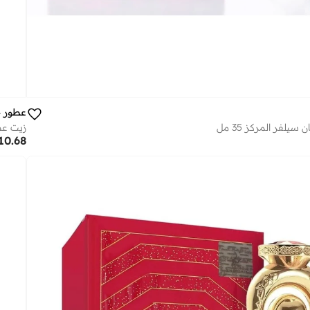
عطور 
يلفر المركز 35 مل
زيت عطر
10.68