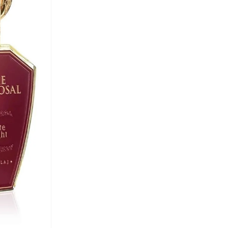
حلوة
(
3
)
آنا فون ليبا
(
1
)
منعش
(
2
)
آي تاتش
(
13
)
شرقي
(
2
)
آي شين
(
350
)
فانيلا
(
2
)
آي لاف
(
7
)
خشبية
(
2
)
آي لور
(
22
)
البرغموت
(
1
)
آيرتون سينا
(
7
)
أشجار الحمضيات
(
1
)
آينا
(
31
)
العود
(
1
)
أبتاوني
(
6
)
أبهاتي سويس
(
3
)
أدريا
(
146
)
أرتيميا
(
21
)
أرجنتو
(
60
)
أركتيك هانتر
(
59
)
أرماني
(
28
)
أروما 360
(
27
)