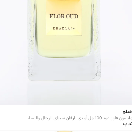
خدلج
عود 100 مل أو دي بارفان سبراي للرجال والنساء
د.ب