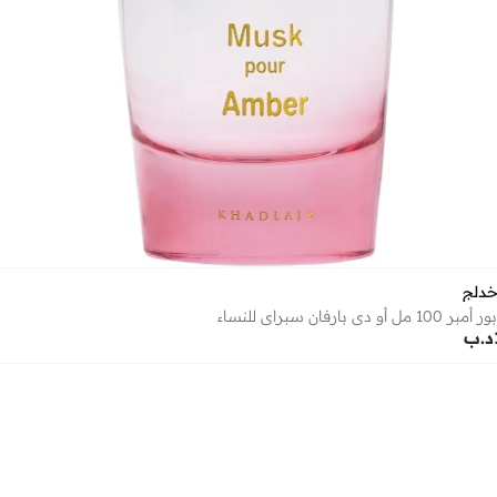
خدلج
أو دي بارفان سبراي للنساء
د.ب