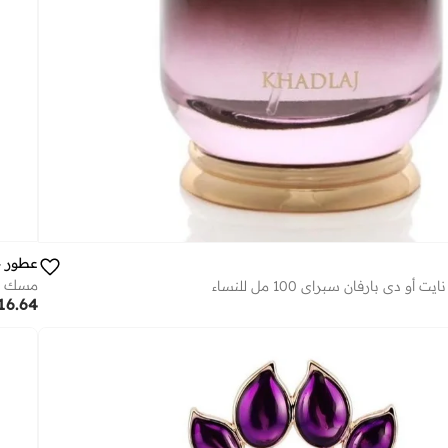
عطور 
مسك بور أمبر 100 مل 
دي بارفان سبراي 100 مل للنساء
16.64