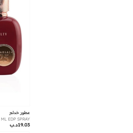
أندرينا
(
9
)
أنوذر كوتون لاب
(
1
)
أو جي إكس
(
2
)
أو نيل
(
13
)
أوبي
(
1
)
أوجيدر
(
162
)
أوربان كير
(
28
)
أوربانهاول
(
4
)
أوربن بليس
(
15
)
أورتيكرام
(
16
)
أوريب
(
9
)
أوريليا
(
1
)
عطور خدلج
أوفوس
(
1
)
 ML EDP SPRAY
أومبيرتو جيانيني
(
38
)
19.03
د.ب