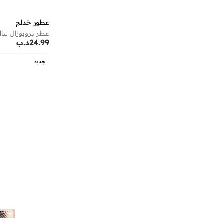
أزهى العطور
(
3
)
عطور خدلج
أستون مارتن
(
21
)
عطر بروبوزال ليا
24.99
د.ب
أسوبو
(
40
)
أشري سكن
(
17
)
جديد
أشيتا فرنانديز
(
139
)
أفنان
(
8
)
ألب_أوشن
(
6
)
ألترا
(
4
)
أم سكوير فاشن
(
257
)
أمارزو
(
29
)
أميا
(
94
)
أميرة
(
557
)
أنا وأنا
(
18
)
أنايا
(
1
)