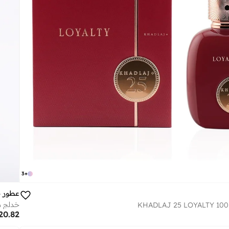
3
+
عطور 
خدلج مايسون فلور 
KHADLAJ 25 LOYALTY 100
20.82