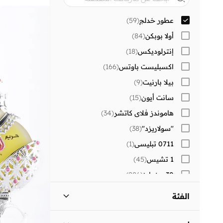
عطور خدلج
(
59
)
أولا بوبكن
(
84
)
إنترلوديكس
(
18
)
اكسبليست باوتس
(
166
)
بيلا بارنيت
(
9
)
سانت أيون
(
15
)
هاموندز فلاي كاتشر
(
34
)
"سولاريزد"
(
38
)
0711 تبليسي
(
1
)
1 تشيس
(
45
)
30 سندايز
(
286
)
)
2
(
Aavrani
الفئة
)
2
(
AXIS-Y
كل النساء
)
59
(
)
4
(
BE MINE