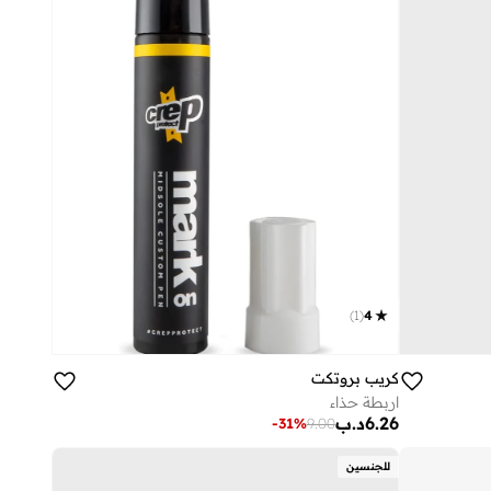
)
1
(
4
كريب بروتكت
اربطة حذاء
6.26
د.ب
-
31
%
9.00
للجنسين