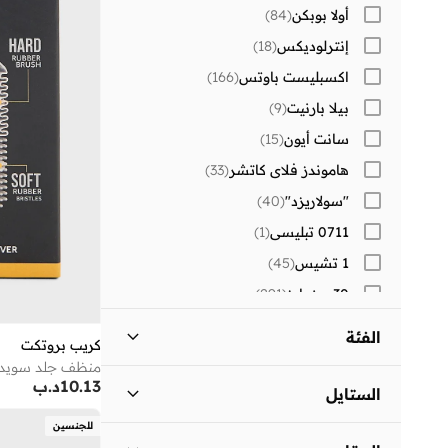
أولا بوبكن
(
84
)
إنترلوديكس
(
18
)
اكسبليست باوتس
(
166
)
بيلا بارنيت
(
9
)
سانت أيون
(
15
)
هاموندز فلاي كاتشر
(
33
)
"سولاريزد"
(
40
)
0711 تبليسي
(
1
)
1 تشيس
(
45
)
30 سندايز
(
291
)
)
2
(
Aavrani
الفئة
كريب بروتكت
)
2
(
AXIS-Y
منظف جلد سويد
كل النساء
)
14
(
10.13
د.ب
)
8
(
BE MINE
الستايل
)
1
(
Beauvage
للجنسين
احذية
)
14
(
نمط الحياة
(
7
)