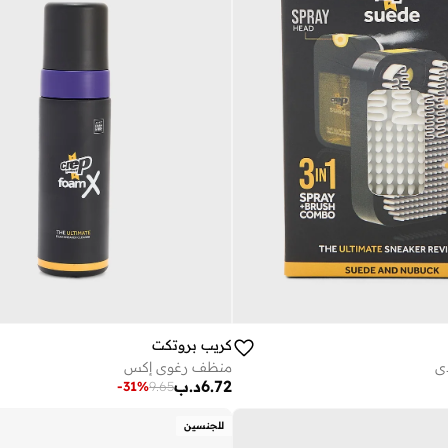
كريب بروتكت
ي
منظف رغوي إكس
6.72
د.ب
-
31
%
9.65
للجنسين