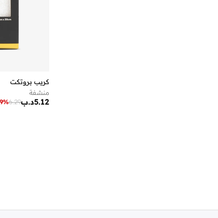
أيقون
(
168
)
أيه إم بي إم
(
3
)
أﻣورﻛس
(
12
)
إس دي. فيلانو
(
4
)
إسكادا
(
78
)
إسميرا أوسدابايفا
(
12
)
كريب بروتكت
منشفة
إكستاسي
(
13
)
5.12
د.ب
9
%
6.29
إليس
(
1
)
إلينا من دي ستايل
(
3
)
إمبريوليس
(
14
)
إن سي إل إيه
(
6
)
إندوسول
(
5
)
إي جي إل
(
24
)
إيرث سكين لندن
(
60
)
إيري
(
10
)