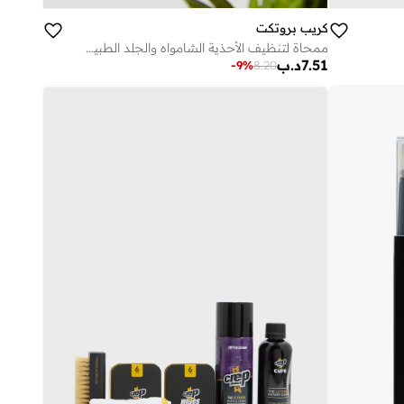
كريب بروتكت
ممحاة لتنظيف الأحذية الشامواه والجلد الطبيعي
7.51
د.ب
-
9
%
8.20