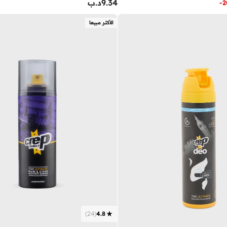
9.34
د.ب
-
2
الأكثر مبيعا
)
24
(
4.8