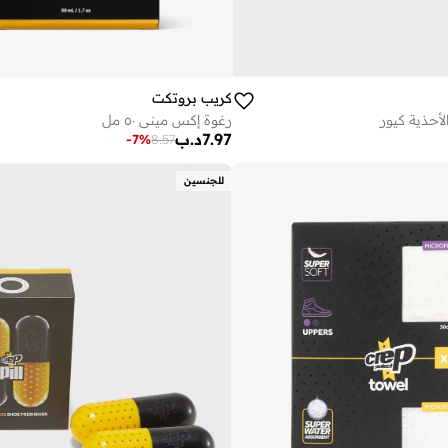
كريب بروتكت
أحذية كيور
رغوة إكس ميني ٥٠ مل
7.97
د.ب
-
7
%
8.57
للجنسين