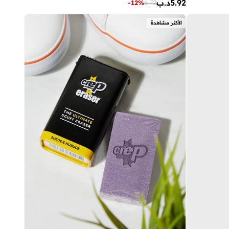
5.92
د.ب
-
12
%
6.72
الأكثر مشاهدة