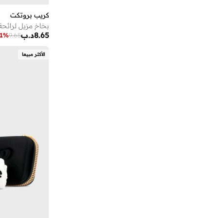
أستون مارتن
(
21
)
كريب بروتكت
أسوبو
(
38
)
بخاخ مزيل لرائحة 
أشري سكن
(
17
)
8.65
د.ب
1
%
9.65
أشيتا فرنانديز
(
139
)
الأكثر مبيعا
أفنان
(
8
)
ألب_أوشن
(
6
)
ألترا
(
4
)
أم سكوير فاشن
(
257
)
أمارزو
(
29
)
أميا
(
94
)
أميرة
(
554
)
أنا وأنا
(
18
)
أنايا
(
1
)
أندرينا
(
9
)
أنوذر كوتون لاب
(
1
)