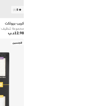
أو جي إكس
(
2
)
)
6
(
5
أو نيل
(
13
)
أوبي
(
1
)
كريب بروتكت
أوجيدر
(
162
)
مجموعة تنظيف ال
12.98
د.ب
أوربان كير
(
28
)
أوربانهاول
(
4
)
للجنسين
أوربن بليس
(
15
)
أورتيكرام
(
16
)
أوريب
(
9
)
أوريليا
(
1
)
أوفوس
(
1
)
أومبيرتو جيانيني
(
37
)
أون ذا لوكس
(
1
)
أوه سو هيفنلي
(
6
)