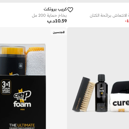
كريب بروتكت
الانتعاش برائحة الكتان
بخاخ حماية 200 مل
10.59
د.ب
-
1
للجنسين