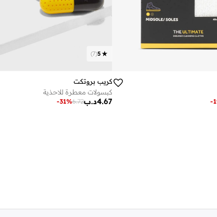
)
7
(
5
كريب بروتكت
كبسولات معطرة للاحذية
4.67
د.ب
-
31
%
6.72
-
1