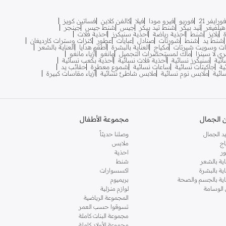
ورايفر 21
فوريو
فيرو مودا
فيلا
كالفن كلاين
فساتين كويز
يلفيغر
تيد بيكر
شنط تيد بيكر
جيس
شنط جيس
جينجر
بلايز
شنط
احذية رياضة
احذية سنيكرز
احذية فلات
شنط يد
شنط
شورتات
صنادل
عبايات
عطور
كنزات وسترات كارديغان
ات وسويت شيرتات
مكياج
العناية بالبشرة
أطقم هدايا
العناية بالشعر
ري لا سينزا
ماك لمستحضرات التجميل
مانغو
أزياء مانغو
ائية
سنيكرز نسائية
أحذية فلات نسائية
أحذية بكعب نسائية
ية
جاكيتات نسائية
ساعات نسائية
شموع معطرة
حقائب يد
سائية
ملابس نوم نسائية
ملابس شاطئ نسائية
أزياء مقاسات كبيرة
 الجمال
مجموعة الأطفال
د الجمال
وصلنا حديثاً
اج
ملابس
ر
احذية
اية بالشعر
شنط
اية بالبشرة
اكسسوارات
ناية بالجسم والصحة
بريميوم
 الوسامة
لوازم منزلية
المجموعة الرياضية
تسوقوا حسب العمر
مجموعة البنات كاملة
مجموعة الأولاد كاملة