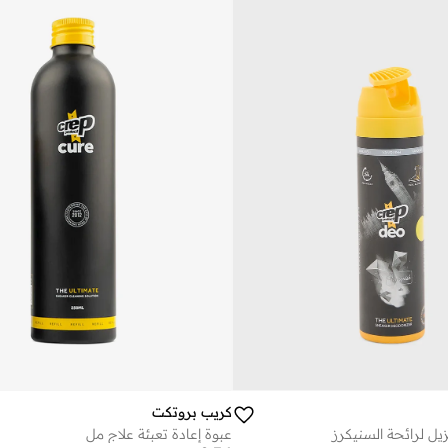
كريب بروتكت
ل لرائحة السنيكرز
عبوة إعادة تعبئة علاج مل