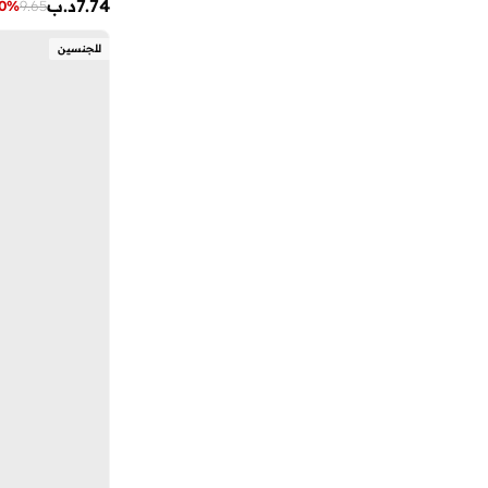
7.74
د.ب
0
%
9.65
آي شين
(
351
)
للجنسين
آي لاف
(
7
)
آي لور
(
21
)
آيرتون سينا
(
7
)
آينا
(
31
)
أبتاوني
(
6
)
أبهاتي سويس
(
3
)
أدريا
(
145
)
أرتيميا
(
21
)
أرجنتو
(
60
)
أركتيك هانتر
(
57
)
أرماني
(
31
)
أروما 360
(
27
)
أزهى العطور
(
3
)