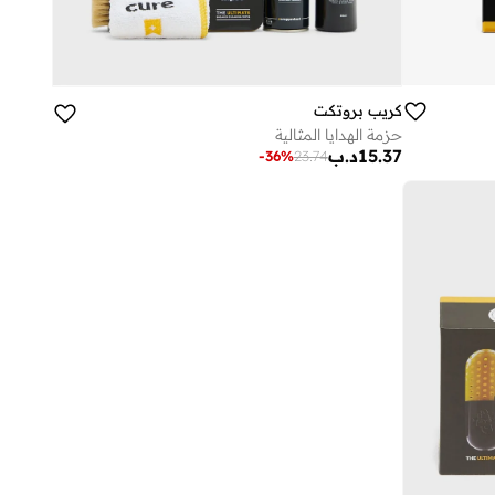
كريب بروتكت
حزمة الهدايا المثالية
15.37
د.ب
-
36
%
23.74