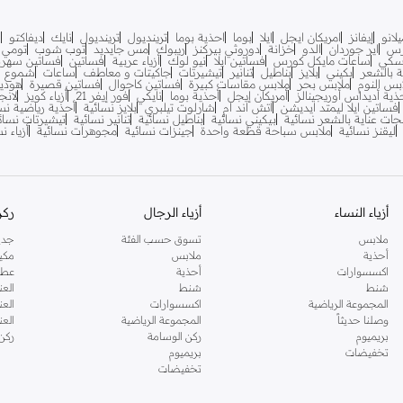
لانو
إيفانز
امريكان ايجل
ايلا
بوما
احذية بوما
ترينديول
ترينديول
نايك
ديفاكتو
ف
رس
اير جوردان
الدو
خزانة
دوروثي بيركنز
ريبوك
مس جايديد
توب شوب
تومي ه
سكي
ساعات مايكل كورس
فساتين ايلا
نيو لوك
أزياء عربية
فساتين
فساتين سهرة
ية بالشعر
بكيني
بلايز
بناطيل
تنانير
تيشيرتات
جاكيتات و معاطف
ساعات
شموع
بس النوم
ملابس بحر
ملابس مقاسات كبيرة
فساتين كاجوال
فساتين قصيرة
هودي
ذية أديداس أوريجينالز
أمريكان إيجل
أحذية بوما
نايكي
فور إيفر 21
أزياء كويز
لانج
فساتين ايلا ليمتد ايديشن
اتش اند ام
شارلوت تيلبري
بلايز نسائية
أحذية رياضية نس
جات عناية بالشعر نسائية
بيكيني نسائية
بناطيل نسائية
تنانير نسائية
تيشيرتات نسائ
ليقنز نسائية
ملابس سباحة قطعة واحدة
جينزات نسائية
مجوهرات نسائية
أزياء ن
أزياء النساء
أزياء الرجال
ركن
ملابس
تسوق حسب الفئة
جدي
أحذية
ملابس
مكي
اكسسوارات
أحذية
عطو
شنط
شنط
العن
المجموعة الرياضية
اكسسوارات
العن
وصلنا حديثاً
المجموعة الرياضية
الع
بريميوم
ركن الوسامة
ركن
تخفيضات
بريميوم
تخفيضات