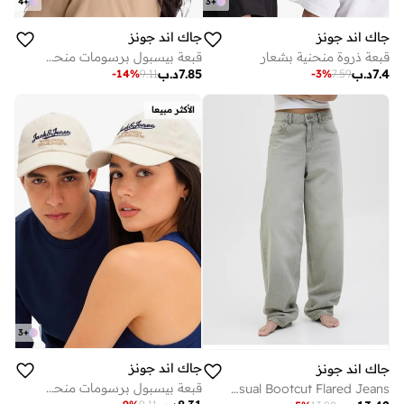
4
+
3
+
جاك اند جونز
جاك اند جونز
قبعة ذروة منحنية بشعار
قبعة بيسبول برسومات منحنية
7.4
د.ب
7.85
د.ب
-
14
%
9.11
-
3
%
7.59
الأكثر مبيعا
3
+
جاك اند جونز
جاك اند جونز
قبعة بيسبول برسومات منحنية
Casual Bootcut Flared Jeans