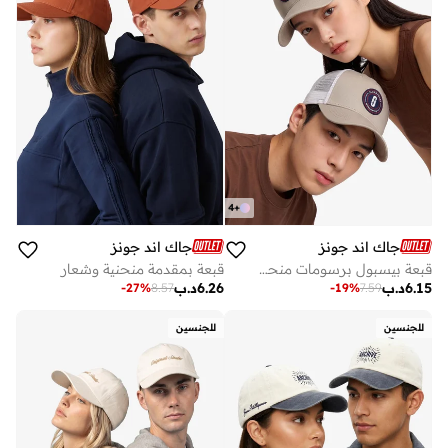
4
+
جاك اند جونز
جاك اند جونز
قبعة بيسبول برسومات منحنية
قبعة بمقدمة منحنية وشعار
6.15
د.ب
6.26
د.ب
-
27
%
8.57
-
19
%
7.59
للجنسين
للجنسين