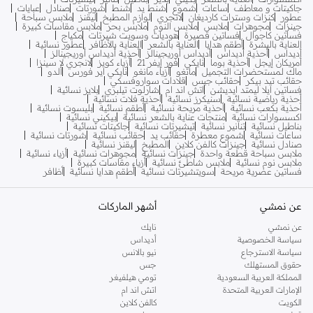
جاكيتات و معاطف
ساعات
شموع
شنط يد
شنط
شورتات
صنادل
عبايات
عطور
كنزات وسترات كارديغان
لانجري
لوازم المطبخ
ليقنز
ملابس سباحة
جينزات
مجوهرات
ملابس
ملابس النوم
ملابس بحر
ملابس مقاسات كبيرة
فساتين كاجوال
فساتين قصيرة
هوديات وسويت شيرتات
مكياج
العناية بالبشرة
أطقم هدايا
العناية بالشعر
العناية بالأظافر
عطور نسائية
أديداس
أحذية أديداس
أديداس أوريجينالز
أحذية أديداس أوريجينالز
أمريكان إيجل
أحذية بوما
نايكي
فور إيفر 21
أزياء كويز
لانجري لا سينزا
ماك لمستحضرات التجميل
مانغو
أزياء مانغو
نايكي اير فورس
ألدو
حقائب تيد بيكر
حقائب جيس
قلادات سواروفسكي
فساتين ايلا ليمتد ايديشن
اتش اند ام
شارلوت تيلبري
بلايز نسائية
أحذية رياضية نسائية
سنيكرز نسائية
أحذية فلات نسائية
أحذية بكعب نسائية
أحذية مريحة نسائية
أطقم نسائية
بليسوت نسائية
اكسسوارات نسائية
منتجات عناية بالشعر نسائية
بيكيني نسائية
بناطيل نسائية
تنانير نسائية
تيشيرتات نسائية
جاكيتات نسائية
ساعات نسائية
شموع معطرة
حقائب يد
حقائب نسائية
شورتات نسائية
صنادل نسائية
جينزات كالفن كلاين
المطبخ
ليقنز نسائية
ملابس سباحة قطعة واحدة
جينزات نسائية
مجوهرات نسائية
أزياء نسائية
ملابس نوم نسائية
ملابس شاطئ نسائية
أزياء مقاسات كبيرة
فساتين عصرية مريحة
سويتشيرتات نسائية
أطقم هدايا نسائية
أظافر
عن نمشي
أشهر الماركات
عن نمشي
نايك
سياسة الخصوصية
أديداس
سياسة الاسترجاع
نيو بالانس
حقوق المستهلك
جس
المملكة العربية السعودية
تومي هيلفيغر
الإمارات العربية المتحدة
اتش اند ام
الكويت
كالفن كلاين