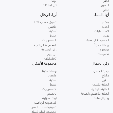
قطر
بوما
البحرين
كل الماركات
عمان
أزياء النساء
أزياء الرجال
ملابس
تسوق حسب الفئة
أحذية
ملابس
اكسسوارات
أحذية
شنط
شنط
المجموعة الرياضية
اكسسوارات
وصلنا حديثاً
المجموعة الرياضية
بريميوم
ركن الوسامة
تخفيضات
بريميوم
تخفيضات
ركن الجمال
مجموعة الأطفال
جديد الجمال
وصلنا حديثاً
مكياج
ملابس
عطور
احذية
العناية بالشعر
شنط
العناية بالبشرة
اكسسوارات
العناية بالجسم والصحة
بريميوم
ركن الوسامة
لوازم منزلية
المجموعة الرياضية
تسوقوا حسب العمر
مجموعة البنات كاملة