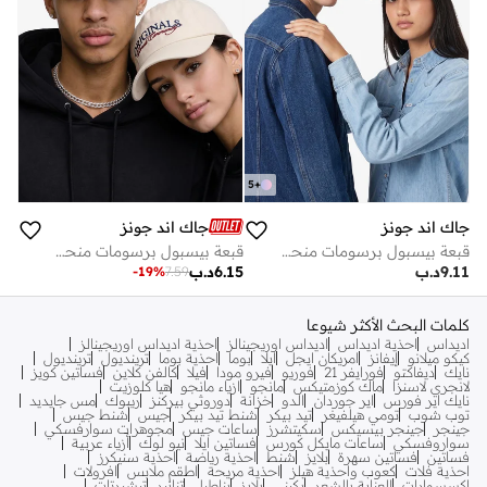
5
+
جاك اند جونز
جاك اند جونز
قبعة بيسبول برسومات منحنية
قبعة بيسبول برسومات منحنية
9.11
د.ب
6.15
د.ب
-
19
%
7.59
كلمات البحث الأكثر شيوعا
اديداس
احذية اديداس
اديداس اوريجينالز
احذية اديداس اوريجينالز
كيكو ميلانو
إيفانز
امريكان ايجل
ايلا
بوما
احذية بوما
ترينديول
ترينديول
نايك
ديفاكتو
فورايفر 21
فوريو
فيرو مودا
فيلا
كالفن كلاين
فساتين كويز
لانجري لاسنزا
ماك كوزمتيكس
مانجو
ازياء مانجو
هيا كلوزيت
نايك اير فورس
اير جوردان
الدو
خزانة
دوروثي بيركنز
ريبوك
مس جايديد
توب شوب
تومي هيلفيغر
تيد بيكر
شنط تيد بيكر
جيس
شنط جيس
جينجر
جينجر بيسيكس
سكيتشرز
ساعات جيس
مجوهرات سوارفسكي
سواروفسكي
ساعات مايكل كورس
فساتين ايلا
نيو لوك
أزياء عربية
فساتين
فساتين سهرة
بلايز
شنط
احذية رياضة
احذية سنيكرز
احذية فلات
كعوب واحذية هيلز
احذية مريحة
اطقم ملابس
افرولات
اكسسوارات
العناية بالشعر
بكيني
بلايز
بناطيل
تنانير
تيشيرتات