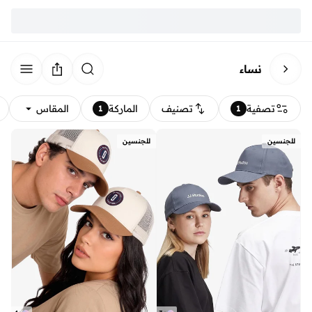
نساء
تصفية
تصنيف
الماركة
المقاس
1
1
للجنسين
للجنسين