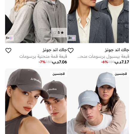
)
2
(
5
5
+
2
+
جاك اند جونز
جاك اند جونز
قبعة بيسبول برسومات منحنية
قبعة قمة منحنية برسومات
7.17
د.ب
7.06
د.ب
-
7
%
7.59
-
6
%
7.59
للجنسين
للجنسين