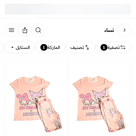
نساء
تصفية
تصنيف
الماركة
الستايل
1
1