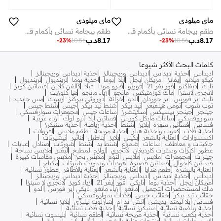
ماي ميلودي
ماي ميلودي
طقم بيجامة نسائي بأكمام قصيرة من ماي ميلودي، بوليستر حريري
طقم بيجامة نسائي بأكمام قصيرة من ماي ميلودي، بوليستر حريري
8.17
د.ب
8.17
د.ب
-
23
%
10.56
-
23
%
10.56
كلمات البحث الأكثر شيوعا
اديداس
احذية اديداس
اديداس اوريجينالز
احذية اديداس اوريجينالز
كيكو ميلانو
إيفانز
امريكان ايجل
ايلا
بوما
احذية بوما
ترينديول
ترينديول
نايك
ديفاكتو
فورايفر 21
فوريو
فيرو مودا
فيلا
كالفن كلاين
فساتين كويز
لانجري لاسنزا
ماك كوزمتيكس
مانجو
ازياء مانجو
هيا كلوزيت
نايك اير فورس
اير جوردان
الدو
خزانة
دوروثي بيركنز
ريبوك
مس جايديد
توب شوب
تومي هيلفيغر
تيد بيكر
شنط تيد بيكر
جيس
شنط جيس
جينجر
جينجر بيسيكس
سكيتشرز
ساعات جيس
مجوهرات سوارفسكي
سواروفسكي
ساعات مايكل كورس
فساتين ايلا
نيو لوك
أزياء عربية
فساتين
فساتين سهرة
بلايز
شنط
احذية رياضة
احذية سنيكرز
احذية فلات
كعوب واحذية هيلز
احذية مريحة
اطقم ملابس
افرولات
اكسسوارات
العناية بالشعر
بكيني
بلايز
بناطيل
تنانير
تيشيرتات
جاكيتات و معاطف
ساعات
شموع
شنط يد
شنط
شورتات
صنادل
عبايات
عطور
كنزات وسترات كارديغان
لانجري
لوازم المطبخ
ليقنز
ملابس سباحة
جينزات
مجوهرات
ملابس
ملابس النوم
ملابس بحر
ملابس مقاسات كبيرة
فساتين كاجوال
فساتين قصيرة
هوديات وسويت شيرتات
مكياج
العناية بالبشرة
أطقم هدايا
العناية بالشعر
العناية بالأظافر
عطور نسائية
أديداس
أحذية أديداس
أديداس أوريجينالز
أحذية أديداس أوريجينالز
أمريكان إيجل
أحذية بوما
نايكي
فور إيفر 21
أزياء كويز
لانجري لا سينزا
ماك لمستحضرات التجميل
مانغو
أزياء مانغو
نايكي اير فورس
ألدو
حقائب تيد بيكر
حقائب جيس
قلادات سواروفسكي
فساتين ايلا ليمتد ايديشن
اتش اند ام
شارلوت تيلبري
بلايز نسائية
أحذية رياضية نسائية
سنيكرز نسائية
أحذية فلات نسائية
أحذية بكعب نسائية
أحذية مريحة نسائية
أطقم نسائية
بليسوت نسائية
اكسسوارات نسائية
منتجات عناية بالشعر نسائية
بيكيني نسائية