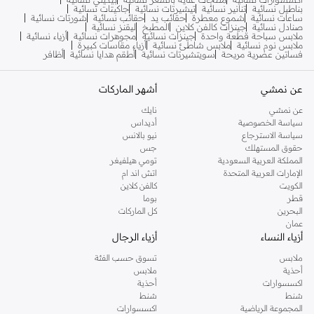
بناطيل نسائية
تنانير نسائية
تيشيرتات نسائية
جاكيتات نسائية
ساعات نسائية
شموع معطرة
حقائب يد
حقائب نسائية
شورتات نسائية
صنادل نسائية
جينزات كالفن كلاين
المطبخ
ليقنز نسائية
ملابس سباحة قطعة واحدة
جينزات نسائية
مجوهرات نسائية
أزياء نسائية
ملابس نوم نسائية
ملابس شاطئ نسائية
أزياء مقاسات كبيرة
فساتين عصرية مريحة
سويتشيرتات نسائية
أطقم هدايا نسائية
أظافر
عن نمشي
أشهر الماركات
عن نمشي
نايك
سياسة الخصوصية
أديداس
سياسة الاسترجاع
نيو بالانس
حقوق المستهلك
جس
المملكة العربية السعودية
تومي هيلفيغر
الإمارات العربية المتحدة
اتش اند ام
الكويت
كالفن كلاين
قطر
بوما
البحرين
كل الماركات
عمان
أزياء النساء
أزياء الرجال
ملابس
تسوق حسب الفئة
أحذية
ملابس
اكسسوارات
أحذية
شنط
شنط
المجموعة الرياضية
اكسسوارات