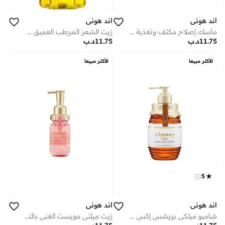
اند هوني
اند هوني
ماسك إصلاح مكثف وتغذية عميقة للشعر (500 جم)
زيت الشعر المرطب العميق 3.0، 100 مل
11.75
د.ب
11.75
د.ب
الأكثر مبيعا
الأكثر مبيعا
)
1
(
5
اند هوني
اند هوني
شامبو ميلكي بريشس إكس لإصلاح وترميم الشعر (هير باك) – 500 مل
زيت ميلتي مويست الغني بالترطيب 3.0 - 100 جم