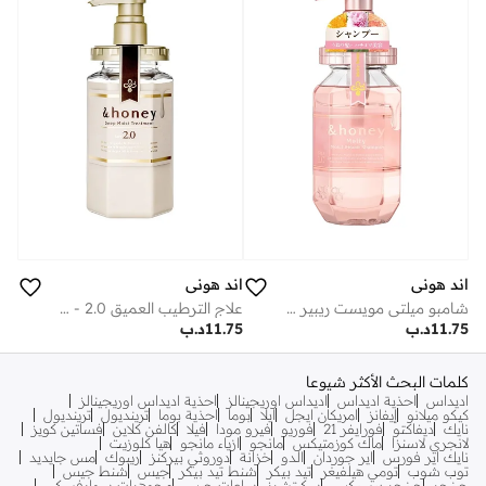
اند هوني
اند هوني
شامبو ميلتي مويست ريبير 1.0 - 440 مل
علاج الترطيب العميق 2.0 - 445 غرام
11.75
د.ب
11.75
د.ب
كلمات البحث الأكثر شيوعا
اديداس
احذية اديداس
اديداس اوريجينالز
احذية اديداس اوريجينالز
كيكو ميلانو
إيفانز
امريكان ايجل
ايلا
بوما
احذية بوما
ترينديول
ترينديول
نايك
ديفاكتو
فورايفر 21
فوريو
فيرو مودا
فيلا
كالفن كلاين
فساتين كويز
لانجري لاسنزا
ماك كوزمتيكس
مانجو
ازياء مانجو
هيا كلوزيت
نايك اير فورس
اير جوردان
الدو
خزانة
دوروثي بيركنز
ريبوك
مس جايديد
توب شوب
تومي هيلفيغر
تيد بيكر
شنط تيد بيكر
جيس
شنط جيس
جينجر
جينجر بيسيكس
سكيتشرز
ساعات جيس
مجوهرات سوارفسكي