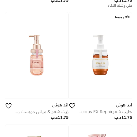
11.75
د.ب
11.75
د.ب
على وشك النفاد
الأكثر مبيعا
اند هوني
اند هوني
حليب شعرMilky Precious EX Repair – ترطيب خفيف وإصلاح يُترك على الشعر (180 جم)
زيت شعر & ميلتي مويست ريبير 3.0 – ترطيب مكثف وإصلاح للشعر (100 مل)
11.75
د.ب
11.75
د.ب