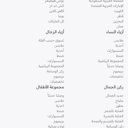
المملكة العربية السعودية
تومي هيلفيغر
الإمارات العربية المتحدة
اتش اند ام
الكويت
كالفن كلاين
قطر
بوما
البحرين
كل الماركات
عمان
أزياء النساء
أزياء الرجال
ملابس
تسوق حسب الفئة
أحذية
ملابس
اكسسوارات
أحذية
شنط
شنط
المجموعة الرياضية
اكسسوارات
وصلنا حديثاً
المجموعة الرياضية
بريميوم
ركن الوسامة
تخفيضات
بريميوم
تخفيضات
ركن الجمال
مجموعة الأطفال
جديد الجمال
وصلنا حديثاً
مكياج
ملابس
عطور
احذية
العناية بالشعر
شنط
العناية بالبشرة
اكسسوارات
العناية بالجسم والصحة
بريميوم
ركن الوسامة
لوازم منزلية