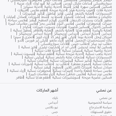
سواروفسكي
ساعات مايكل كورس
فساتين ايلا
نيو لوك
أزياء عربية
فساتين
فساتين سهرة
بلايز
شنط
احذية رياضة
احذية سنيكرز
احذية فلات
كعوب واحذية هيلز
احذية مريحة
اطقم ملابس
افرولات
اكسسوارات
العناية بالشعر
بكيني
بلايز
بناطيل
تنانير
تيشيرتات
جاكيتات و معاطف
ساعات
شموع
شنط يد
شنط
شورتات
صنادل
عبايات
عطور
كنزات وسترات كارديغان
لانجري
لوازم المطبخ
ليقنز
ملابس سباحة
جينزات
مجوهرات
ملابس
ملابس النوم
ملابس بحر
ملابس مقاسات كبيرة
فساتين كاجوال
فساتين قصيرة
هوديات وسويت شيرتات
مكياج
العناية بالبشرة
أطقم هدايا
العناية بالشعر
العناية بالأظافر
عطور نسائية
أديداس
أحذية أديداس
أديداس أوريجينالز
أحذية أديداس أوريجينالز
أمريكان إيجل
أحذية بوما
نايكي
فور إيفر 21
أزياء كويز
لانجري لا سينزا
ماك لمستحضرات التجميل
مانغو
أزياء مانغو
نايكي اير فورس
ألدو
حقائب تيد بيكر
حقائب جيس
قلادات سواروفسكي
فساتين ايلا ليمتد ايديشن
اتش اند ام
شارلوت تيلبري
بلايز نسائية
أحذية رياضية نسائية
سنيكرز نسائية
أحذية فلات نسائية
أحذية بكعب نسائية
أحذية مريحة نسائية
أطقم نسائية
بليسوت نسائية
اكسسوارات نسائية
منتجات عناية بالشعر نسائية
بيكيني نسائية
بناطيل نسائية
تنانير نسائية
تيشيرتات نسائية
جاكيتات نسائية
ساعات نسائية
شموع معطرة
حقائب يد
حقائب نسائية
شورتات نسائية
صنادل نسائية
جينزات كالفن كلاين
المطبخ
ليقنز نسائية
ملابس سباحة قطعة واحدة
جينزات نسائية
مجوهرات نسائية
أزياء نسائية
ملابس نوم نسائية
ملابس شاطئ نسائية
أزياء مقاسات كبيرة
فساتين عصرية مريحة
سويتشيرتات نسائية
أطقم هدايا نسائية
أظافر
عن نمشي
أشهر الماركات
عن نمشي
نايك
سياسة الخصوصية
أديداس
سياسة الاسترجاع
نيو بالانس
حقوق المستهلك
جس