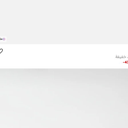
5
+
 خفيفة
-
4