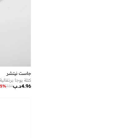
جاست نيتشر
كتلة يوجا برتقالية
4.96
د.ب
35
%
7.59