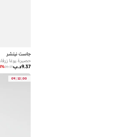
جاست نيتشر
حصيرة يوغا زرقاء
9.37
د.ب
3
%
16.15
:
:
09
12
00