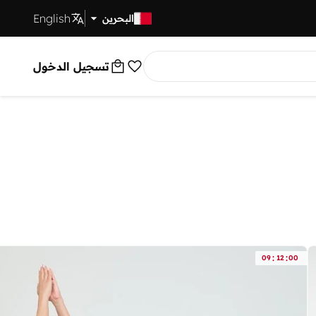
English
توصيل سريع
البحرين
تسجيل الدخول
:
:
09
12
00