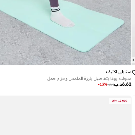
5
ستايلي اكتيف
سجادة يوغا بتفاصيل بارزة الملمس وحزام حمل
6.62
د.ب
-
13
%
7.61
:
:
09
12
00