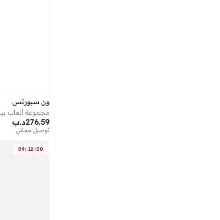
ون سبورتس
مجموعة ألعاب بيب
276.59
د.ب
توصيل مجاني
:
:
09
12
00