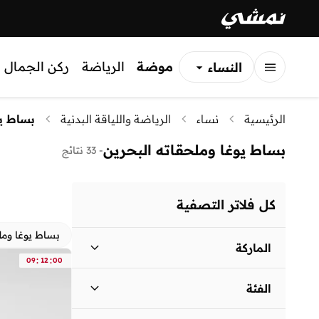
موضة
الرياضة
ركن الجمال
النساء
الرجال
الرئيسية
نساء
الرياضة واللياقة البدنية
بساط يو
الأطفال
بساط يوغا وملحقاته البحرين
-
33 نتائج
كل فلاتر التصفية
بساط يوغا ومل
الماركة
:
:
09
12
00
الفئة
بريكلي بير
(
6
)