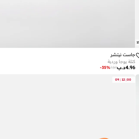
1
جاست نيتشر
كتلة يوجا وردية
4.96
د.ب
-
35
%
7.59
:
:
09
12
00