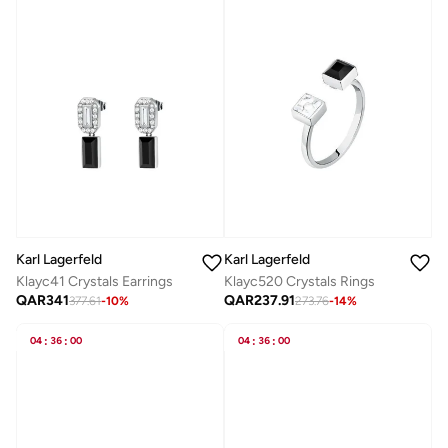
Karl Lagerfeld
Karl Lagerfeld
Klayc41 Crystals Earrings
Klayc520 Crystals Rings
QAR
341
QAR
237.91
377.61
-
10
%
273.76
-
14
%
04
:
36
:
00
04
:
36
:
00