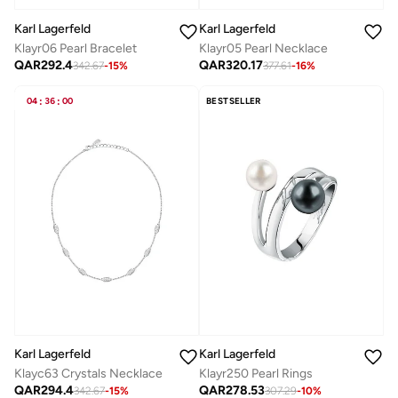
Karl Lagerfeld
Karl Lagerfeld
Klayr06 Pearl Bracelet
Klayr05 Pearl Necklace
QAR
292.4
QAR
320.17
342.67
-
15
%
377.61
-
16
%
04
:
36
:
00
BESTSELLER
Karl Lagerfeld
Karl Lagerfeld
Klayc63 Crystals Necklace
Klayr250 Pearl Rings
QAR
294.4
QAR
278.53
342.67
-
15
%
307.29
-
10
%