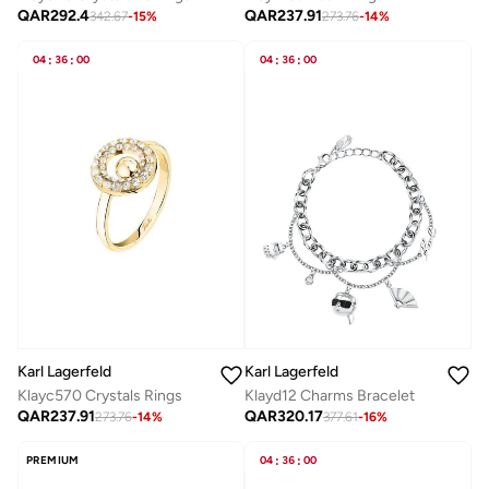
QAR
292.4
QAR
237.91
342.67
-
15
%
273.76
-
14
%
04
:
36
:
00
04
:
36
:
00
Karl Lagerfeld
Karl Lagerfeld
Klayc570 Crystals Rings
Klayd12 Charms Bracelet
QAR
237.91
QAR
320.17
273.76
-
14
%
377.61
-
16
%
PREMIUM
04
:
36
:
00