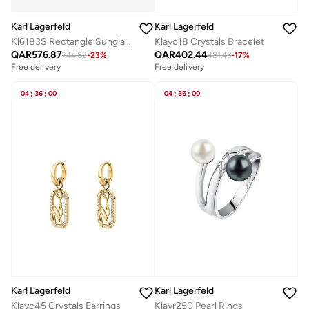
Karl Lagerfeld
Karl Lagerfeld
Kl6183S Rectangle Sunglasses
Klayc18 Crystals Bracelet
QAR
576.87
QAR
402.44
744.82
-
23
%
481.43
-
17
%
Free delivery
Free delivery
04
:
36
:
00
04
:
36
:
00
Karl Lagerfeld
Karl Lagerfeld
Klayc45 Crystals Earrings
Klayr250 Pearl Rings