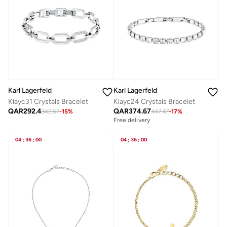
Karl Lagerfeld
Karl Lagerfeld
Klayc31 Crystals Bracelet
Klayc24 Crystals Bracelet
QAR
292.4
QAR
374.67
342.67
-
15
%
447.47
-
17
%
Free delivery
04
:
36
:
00
04
:
36
:
00