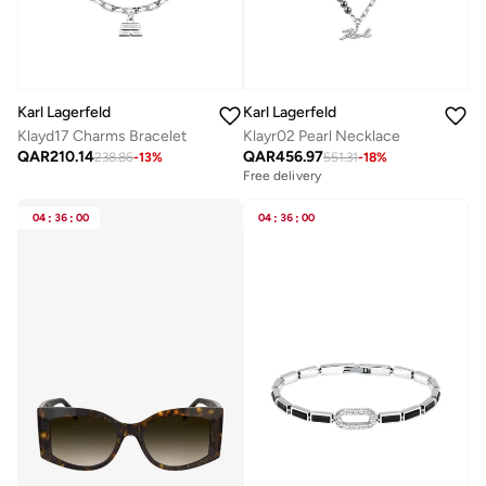
Karl Lagerfeld
Karl Lagerfeld
Klayd17 Charms Bracelet
Klayr02 Pearl Necklace
QAR
210.14
QAR
456.97
238.86
-
13
%
551.31
-
18
%
Free delivery
04
:
36
:
00
04
:
36
:
00