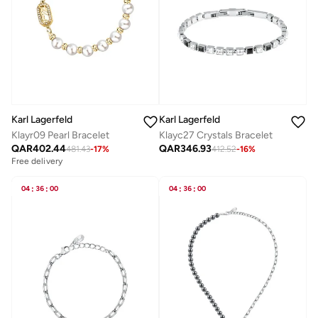
Karl Lagerfeld
Karl Lagerfeld
Klayr09 Pearl Bracelet
Klayc27 Crystals Bracelet
QAR
402.44
QAR
346.93
481.43
-
17
%
412.52
-
16
%
Free delivery
04
:
36
:
00
04
:
36
:
00