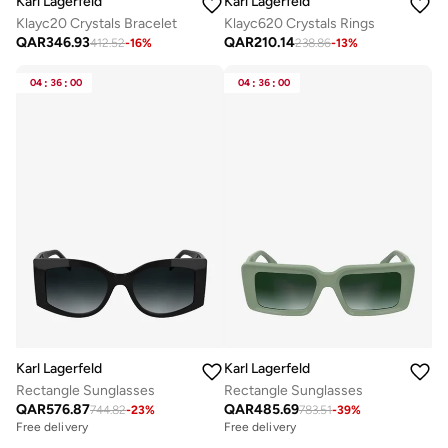
Karl Lagerfeld
Karl Lagerfeld
Klayc20 Crystals Bracelet
Klayc620 Crystals Rings
QAR
346.93
QAR
210.14
412.52
-
16
%
238.86
-
13
%
04
:
36
:
00
04
:
36
:
00
Karl Lagerfeld
Karl Lagerfeld
Rectangle Sunglasses
Rectangle Sunglasses
QAR
576.87
QAR
485.69
744.82
-
23
%
783.51
-
39
%
Free delivery
Free delivery