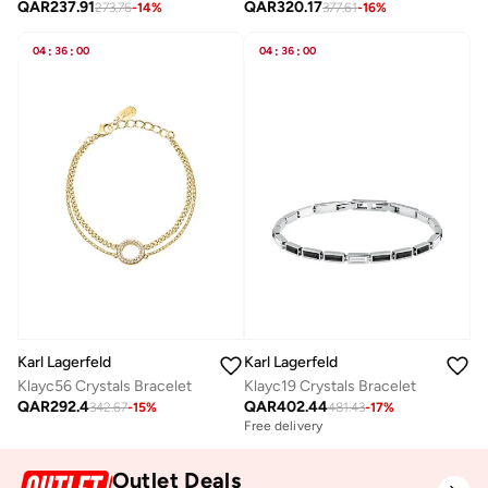
QAR
237.91
QAR
320.17
273.76
-
14
%
377.61
-
16
%
04
:
36
:
00
04
:
36
:
00
Karl Lagerfeld
Karl Lagerfeld
Klayc56 Crystals Bracelet
Klayc19 Crystals Bracelet
QAR
292.4
QAR
402.44
342.67
-
15
%
481.43
-
17
%
Free delivery
Outlet Deals