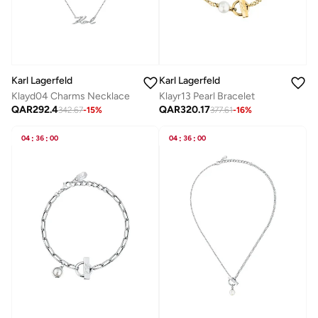
Karl Lagerfeld
Karl Lagerfeld
Klayd04 Charms Necklace
Klayr13 Pearl Bracelet
QAR
292.4
QAR
320.17
342.67
-
15
%
377.61
-
16
%
04
:
36
:
00
04
:
36
:
00