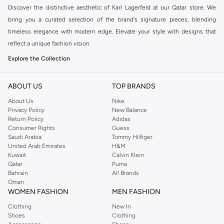
Discover the distinctive aesthetic of Karl Lagerfeld at our Qatar store. We
bring you a curated selection of the brand's signature pieces, blending
timeless elegance with modern edge. Elevate your style with designs that
reflect a unique fashion vision.
Explore the Collection
Our Karl Lagerfeld range features meticulously crafted apparel and
accessories. Find statement pieces that capture the essence of the brand's
ABOUT US
TOP BRANDS
luxury and sophistication. Each item is designed to make a lasting
About Us
Nike
impression.
Privacy Policy
New Balance
Return Policy
Adidas
Key Features:
Consumer Rights
Guess
Saudi Arabia
Tommy Hilfiger
Signature Designs:
Experience the iconic Karl Lagerfeld look.
United Arab Emirates
H&M
Kuwait
Calvin Klein
Premium Quality:
Enjoy superior materials and craftsmanship.
Qatar
Puma
Versatile Style:
Pieces that transition effortlessly from day to night.
Bahrain
All Brands
Oman
Fashion-Forward:
Stay ahead of trends with contemporary designs.
WOMEN FASHION
MEN FASHION
Shop with Confidence
Clothing
New In
Shoes
Clothing
Enjoy a seamless shopping experience with fast delivery across Doha, and