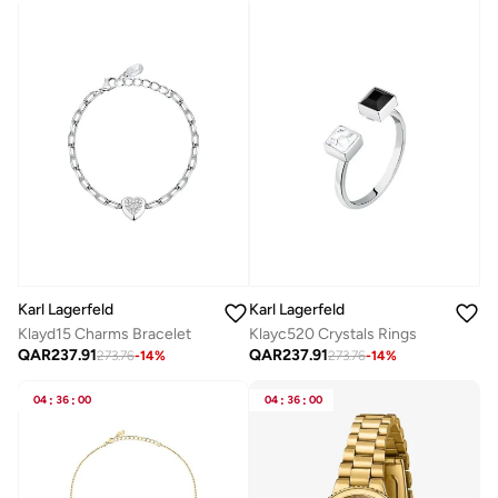
Karl Lagerfeld
Karl Lagerfeld
Klayd15 Charms Bracelet
Klayc520 Crystals Rings
QAR
237.91
QAR
237.91
273.76
-
14
%
273.76
-
14
%
04
:
36
:
00
04
:
36
:
00