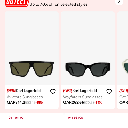
Up to 70% off on selected styles
Karl Lagerfeld
Karl Lagerfeld
Aviators Sunglasses
Wayfarers Sunglasses
Cat 
QAR
314.2
QAR
262.66
QA
683.45
-
55
%
530.53
-
51
%
04
:
36
:
00
04
:
36
:
00