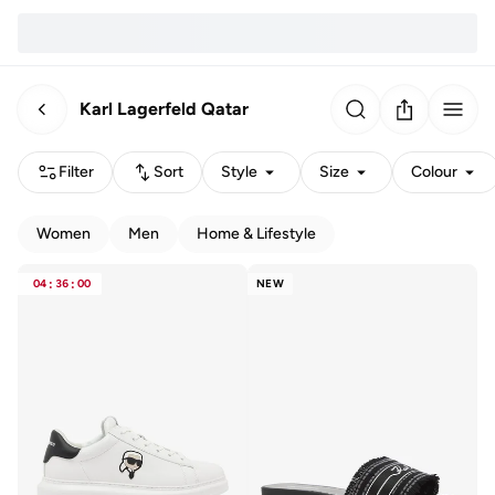
Karl Lagerfeld Qatar
Filter
Sort
Style
Size
Colour
Women
Men
Home & Lifestyle
04
:
36
:
00
NEW