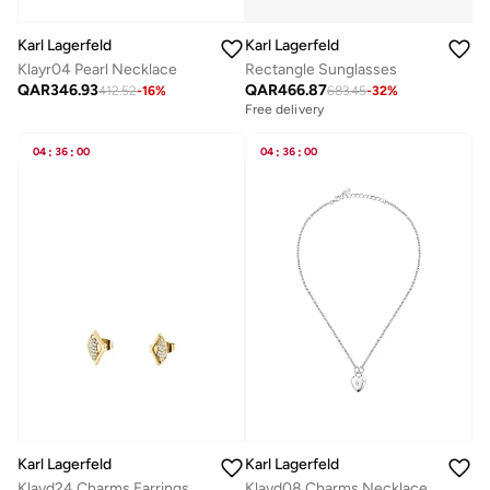
Karl Lagerfeld
Karl Lagerfeld
Klayr04 Pearl Necklace
Rectangle Sunglasses
QAR
346.93
QAR
466.87
412.52
-
16
%
683.45
-
32
%
Free delivery
04
:
36
:
00
04
:
36
:
00
Karl Lagerfeld
Karl Lagerfeld
Klayd24 Charms Earrings
Klayd08 Charms Necklace