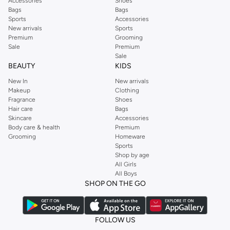
Accessories
Shoes
other cities and convenient payment options. Find your perfect Karl Lagerfeld
Bags
Bags
piece today and embrace unparalleled style.
Sports
Accessories
New arrivals
Sports
Premium
Grooming
Sale
Premium
Sale
BEAUTY
KIDS
New In
New arrivals
Makeup
Clothing
Fragrance
Shoes
Hair care
Bags
Skincare
Accessories
Body care & health
Premium
Grooming
Homeware
Sports
Shop by age
All Girls
All Boys
SHOP ON THE GO
FOLLOW US