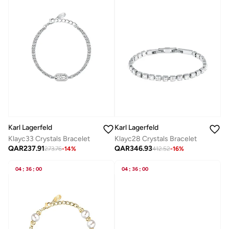
Karl Lagerfeld
Karl Lagerfeld
Klayc33 Crystals Bracelet
Klayc28 Crystals Bracelet
QAR
237.91
QAR
346.93
273.76
-
14
%
412.52
-
16
%
04
:
36
:
00
04
:
36
:
00