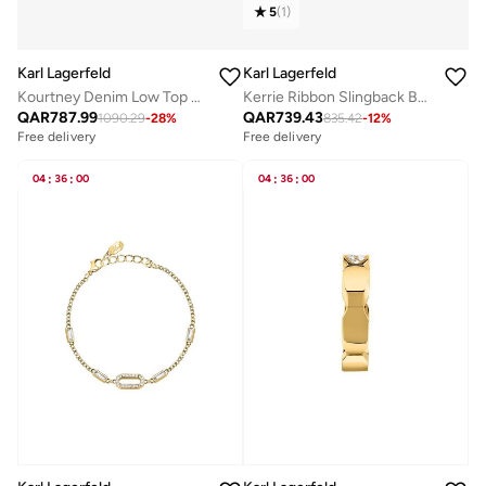
5
(
1
)
Karl Lagerfeld
Karl Lagerfeld
Kourtney Denim Low Top Sneakers
Kerrie Ribbon Slingback Ballerinas
QAR
787.99
QAR
739.43
1090.29
-
28
%
835.42
-
12
%
Free delivery
Free delivery
04
:
36
:
00
04
:
36
:
00