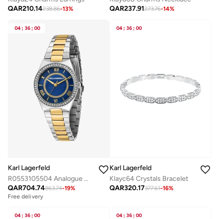
QAR
210.14
QAR
237.91
238.86
-
13
%
273.76
-
14
%
04
:
36
:
00
04
:
36
:
00
Karl Lagerfeld
Karl Lagerfeld
R0553105504 Analogue Watch
Klayc64 Crystals Bracelet
QAR
704.74
QAR
320.17
863.74
-
19
%
377.61
-
16
%
Free delivery
04
:
36
:
00
04
:
36
:
00