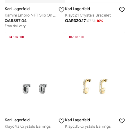
Karl Lagerfeld
Karl Lagerfeld
Kamini Embro NFT Slip On Shoes
Klayc21 Crystals Bracelet
QAR
897.04
QAR
320.17
377.61
-
16
%
Free delivery
04
:
36
:
00
04
:
36
:
00
Karl Lagerfeld
Karl Lagerfeld
Klayc43 Crystals Earrings
Klayc35 Crystals Earrings