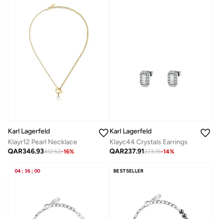
Karl Lagerfeld
Karl Lagerfeld
Klayr12 Pearl Necklace
Klayc44 Crystals Earrings
QAR
346.93
QAR
237.91
412.52
-
16
%
273.76
-
14
%
04
:
36
:
00
BESTSELLER