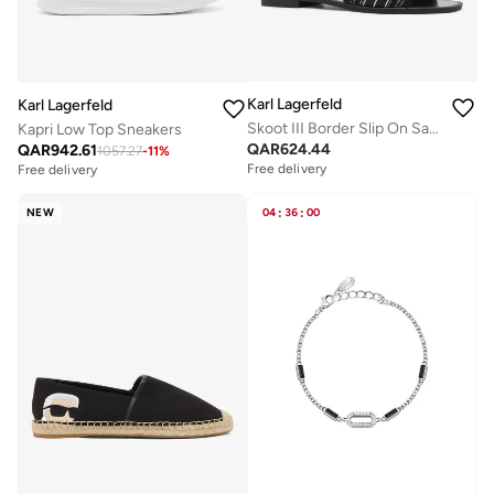
Karl Lagerfeld
Karl Lagerfeld
Skoot III Border Slip On Sandals
Kapri Low Top Sneakers
QAR
624.44
QAR
942.61
1057.27
-
11
%
Free delivery
Free delivery
NEW
04
:
36
:
00