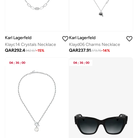
Karl Lagerfeld
Karl Lagerfeld
Klayc14 Crystals Necklace
Klayd06 Charms Necklace
QAR
292.4
QAR
237.91
342.67
-
15
%
273.76
-
14
%
04
:
36
:
00
04
:
36
:
00