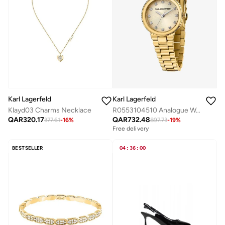
Karl Lagerfeld
Karl Lagerfeld
Klayd03 Charms Necklace
R0553104510 Analogue Watch
QAR
320.17
QAR
732.48
377.61
-
16
%
897.73
-
19
%
Free delivery
BESTSELLER
04
:
36
:
00