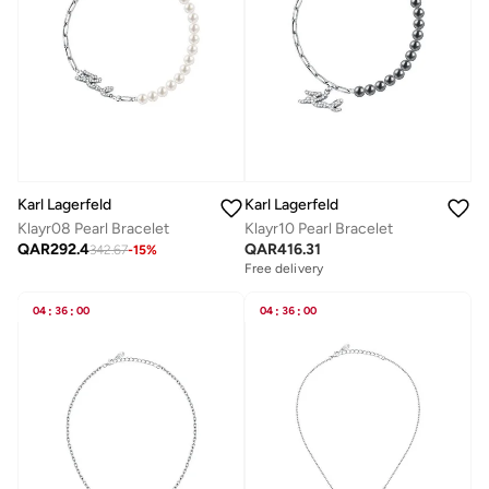
Karl Lagerfeld
Karl Lagerfeld
Klayr08 Pearl Bracelet
Klayr10 Pearl Bracelet
QAR
292.4
QAR
416.31
342.67
-
15
%
Free delivery
Selling out fast
Free delivery
Selling out fast
04
:
36
:
00
04
:
36
:
00