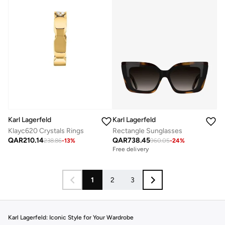
Karl Lagerfeld
Karl Lagerfeld
Klayc620 Crystals Rings
Rectangle Sunglasses
QAR
210.14
QAR
738.45
238.86
-
13
%
960.05
-
24
%
Free delivery
1
2
3
Karl Lagerfeld: Iconic Style for Your Wardrobe