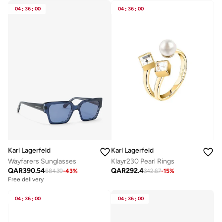
04
:
36
:
00
04
:
36
:
00
Karl Lagerfeld
Karl Lagerfeld
Wayfarers Sunglasses
Klayr230 Pearl Rings
QAR
390.54
QAR
292.4
684.39
-
43
%
342.67
-
15
%
Free delivery
04
:
36
:
00
04
:
36
:
00