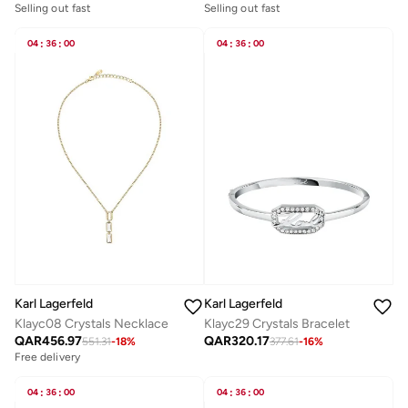
Selling out fast
Selling out fast
04
:
36
:
00
04
:
36
:
00
Karl Lagerfeld
Karl Lagerfeld
Klayc08 Crystals Necklace
Klayc29 Crystals Bracelet
QAR
456.97
QAR
320.17
551.31
-
18
%
377.61
-
16
%
Free delivery
04
:
36
:
00
04
:
36
:
00