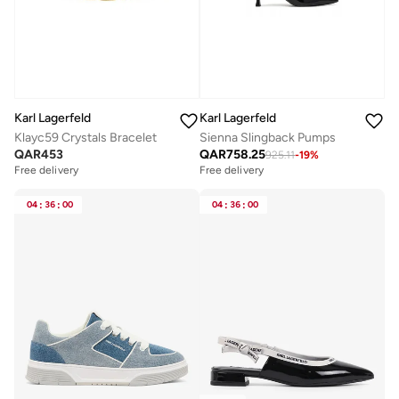
Karl Lagerfeld
Karl Lagerfeld
Klayc59 Crystals Bracelet
Sienna Slingback Pumps
QAR
453
QAR
758.25
925.11
-
19
%
Free delivery
Free delivery
04
:
36
:
00
04
:
36
:
00