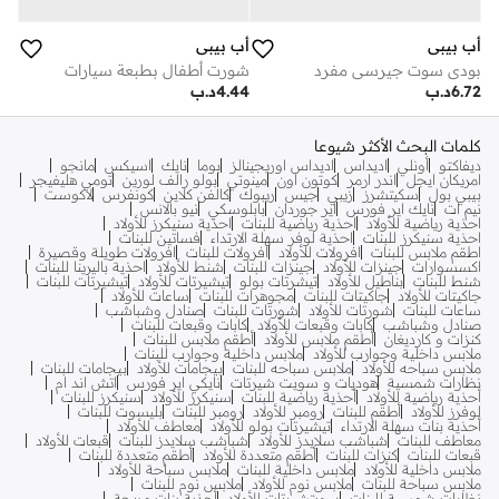
أب بيبي
أب بيبي
شورت أطفال بطبعة سيارات
بودي سوت جيرسي مفرد
4.44
د.ب
6.72
د.ب
كلمات البحث الأكثر شيوعا
ديفاكتو
أونلي
اديداس
اديداس اوريجينالز
بوما
نايك
اسيكس
مانجو
امريكان ايجل
اندر ارمر
كوتون اون
مينوتي
بولو رالف لورين
تومي هليفيجر
بيبي بول
سكيتشرز
زيبي
جيس
ريبوك
كالفن كلاين
كونفرس
لاكوست
نيم ات
نايك اير فورس
اير جوردان
بابلوسكي
نيو بالانس
احذية رياضية للأولاد
احذية رياضية للبنات
احذية سنيكرز للأولاد
احذية سنيكرز للبنات
احذية لوفر سهلة الارتداء
فساتين للبنات
اطقم ملابس للبنات
افرولات للأولاد
افرولات للبنات
افرولات طويلة وقصيرة
اكسسوارات
جينزات للأولاد
جينزات للبنات
شنط للأولاد
احذية باليرينا للبنات
شنط للبنات
بناطيل للأولاد
تيشرتات بولو
تيشيرتات للأولاد
تيشيرتات للبنات
جاكيتات للأولاد
جاكيتات للبنات
مجوهرات للبنات
ساعات للأولاد
ساعات للبنات
شورتات للأولاد
شورتات للبنات
صنادل وشباشب
صنادل وشباشب
كابات وقبعات للأولاد
كابات وقبعات للبنات
كنزات و كارديغان
أطقم ملابس للأولاد
أطقم ملابس للبنات
ملابس داخلية وجوارب للأولاد
ملابس داخلية وجوارب للبنات
ملابس سباحه للأولاد
ملابس سباحه للبنات
بيجامات للأولاد
بيجامات للبنات
نظارات شمسية
هوديات و سويت شيرتات
نايكي اير فورس
اتش اند ام
أحذية رياضية للأولاد
أحذية رياضية للبنات
سنيكرز للأولاد
سنيكرز للبنات
لوفرز للأولاد
أطقم للبنات
رومبر للأولاد
رومبر للبنات
بليسوت للبنات
أحذية بنات سهلة الارتداء
تيشيرتات بولو للأولاد
معاطف للأولاد
معاطف للبنات
شباشب سلايدز للأولاد
شباشب سلايدز للبنات
قبعات للأولاد
قبعات للبنات
كنزات للبنات
أطقم متعددة للأولاد
أطقم متعددة للبنات
ملابس داخلية للأولاد
ملابس داخلية للبنات
ملابس سباحة للأولاد
ملابس سباحة للبنات
ملابس نوم للأولاد
ملابس نوم للبنات
نظارات شمسية للبنات
سويتشيرتات للأولاد
أحذية بنات مريحة