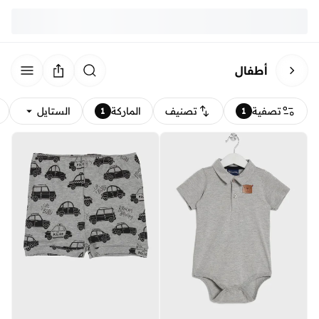
أطفال
تصفية
تصنيف
الماركة
الستايل
1
1