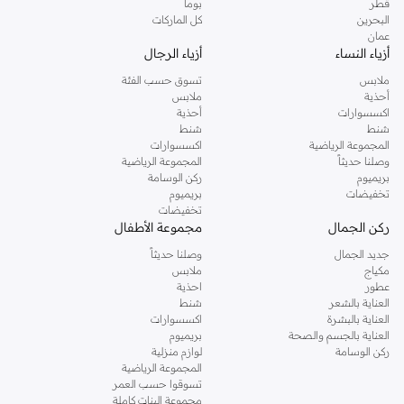
قطر
بوما
البحرين
كل الماركات
عمان
أزياء النساء
أزياء الرجال
ملابس
تسوق حسب الفئة
أحذية
ملابس
اكسسوارات
أحذية
شنط
شنط
المجموعة الرياضية
اكسسوارات
وصلنا حديثاً
المجموعة الرياضية
بريميوم
ركن الوسامة
تخفيضات
بريميوم
تخفيضات
ركن الجمال
مجموعة الأطفال
جديد الجمال
وصلنا حديثاً
مكياج
ملابس
عطور
احذية
العناية بالشعر
شنط
العناية بالبشرة
اكسسوارات
العناية بالجسم والصحة
بريميوم
ركن الوسامة
لوازم منزلية
المجموعة الرياضية
تسوقوا حسب العمر
مجموعة البنات كاملة