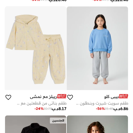
ريبلز مع نمشي
بيبي كلو
طقم بناتي من قطعتين مع سويت شيرت وبنطلون رياضي
طقم سويت شيرت وبنطلون رياضي باللونين الأزرق والرمادي
8.17
د.ب
6.86
د.ب
-
24
%
10.73
-
56
%
15.45
للجنسين