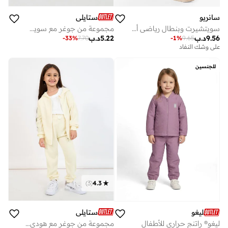
سانريو
ستايلي
سويتشيرت وبنطال رياضي أطفال ميكي ماوس
مجموعة من جوغر مع سويت شيرت بأكتاف منخفضة
9.56
د.ب
5.22
د.ب
-
33
%
7.70
-
1
%
9.65
على وشك النفاد
للجنسين
)
3
(
4.3
ستايلي
ليغو
مجموعة من جوغر مع هودي بسحَّاب غلق
ليغو® راتنج حراري للأطفال