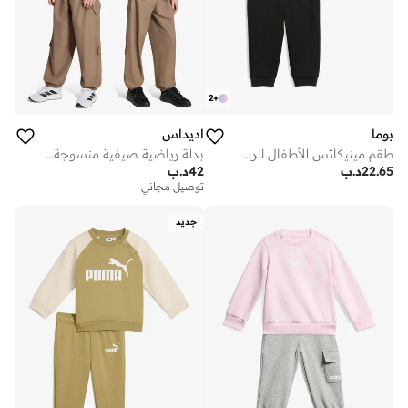
2
+
بوما
اديداس
طقم مينيكاتس للأطفال الرضع
بدلة رياضية صيفية منسوجة للشباب
22.65
د.ب
42
د.ب
توصيل مجاني
جديد