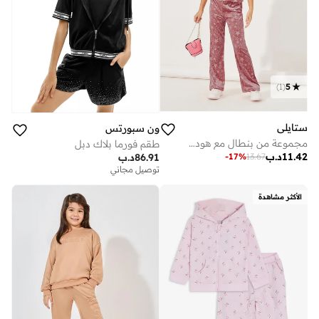
)
1
(
5
ستايلي
ون سبورتس
مجموعة من بنطال مع هودي مخمل بسحَّاب غلق
طقم فورما بلاك دبل
11.42
د.ب
-
17
%
13.67
86.91
د.ب
توصيل مجاني
الأكثر مشاهدة