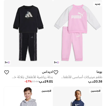
جديد
3
+
3
+
بوما
اديداس
طقم مينيكات أساسي للأطفال حديثي الولادة
بدلة رياضية للأطفال بثلاثة خطوط
20.38
د.ب
19.01
د.ب
-
17
%
22.66
للجنسين
للجنسين