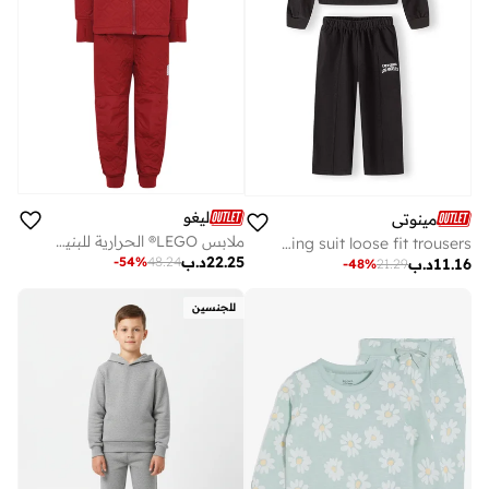
ليغو
مينوتي
ملابس LEGO® الحرارية للبنين والبنات
Girls black jogging suit loose fit trousers
22.25
د.ب
-
54
%
48.24
11.16
د.ب
-
48
%
21.29
للجنسين