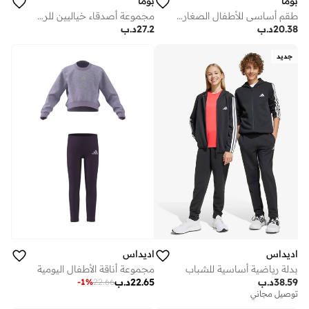
بوما
بوما
طقم أساسي للأطفال الصغار من مينيكاتس
مجموعة أصدقاء خياليين للرضع من مينيكاتس
20.38
د.ب
27.2
د.ب
جديد
اديداس
اديداس
بدلة رياضية أساسية للشباب
مجموعة أناقة الأطفال اليومية
38.59
د.ب
22.65
د.ب
-
1
%
22.66
توصيل مجاني