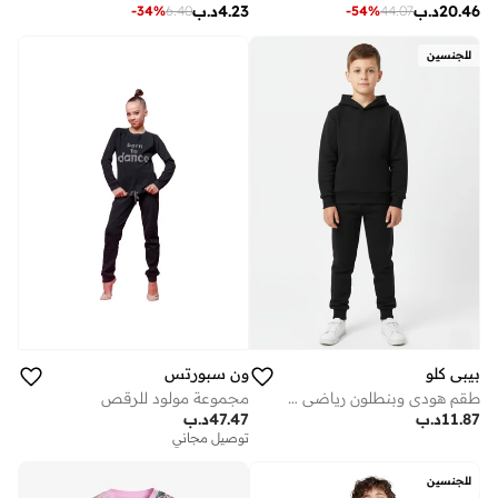
4.23
د.ب
20.46
د.ب
-
34
%
6.40
-
54
%
44.07
للجنسين
بيبي كلو
ون سبورتس
طقم هودي وبنطلون رياضي شتوي للجنسين من الفليس الأسود
مجموعة مولود للرقص
11.87
د.ب
47.47
د.ب
توصيل مجاني
للجنسين