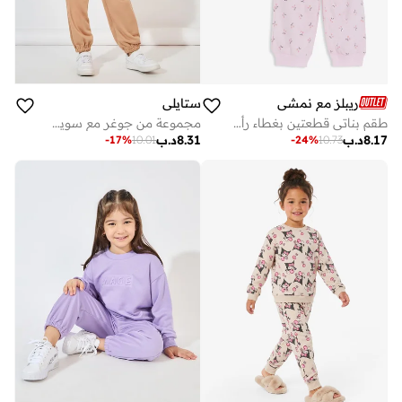
ريبلز مع نمشي
ستايلي
طقم بناتي قطعتين بغطاء رأس وسروال رياضي
مجموعة من جوغر مع سويت شيرت بأكتاف منخفضة
8.17
د.ب
8.31
د.ب
-
17
%
10.01
-
24
%
10.73