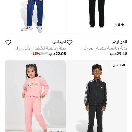
)
4
(
5
اندر ارمر
اديداس
بدلة رياضية بشعار الماركة
بدلة رياضية للأطفال بألوان زاهية
29.48
د.ب
22.08
د.ب
-
15
%
25.91
للجنسين