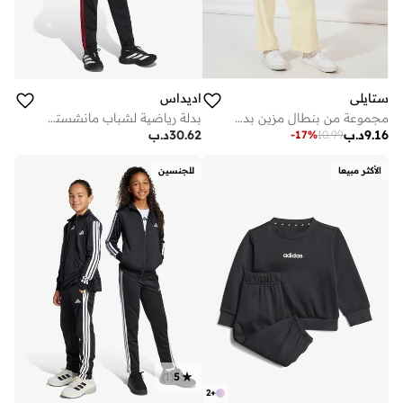
ستايلي
اديداس
مجموعة من بنطال مزين بدرزات مع سويت شيرت مخمل
بدلة رياضية لشباب مانشستر يونايتد
9.16
د.ب
30.62
د.ب
-
17
%
10.99
الأكثر مبيعا
للجنسين
)
1
(
5
2
+