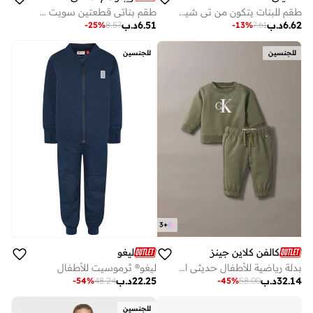
طقم للبنات يتكون من تي شيرت قطني بطبعة أرقام وبنطال جوجر
طقم بناتي قطعتين سويت شيرت وبنطلون رياضي
6.62
د.ب
6.51
د.ب
-
25
%
8.57
-
13
%
7.61
للجنسين
للجنسين
3
+
كالفن كلاين جينز
ليغو
بدلة رياضية للأطفال حديثي الولادة مزينة بشعار كلفن كلاين
ليغو® ثرموسيت للأطفال
32.14
د.ب
22.25
د.ب
-
54
%
48.24
-
45
%
58.00
للجنسين