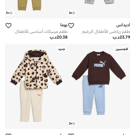
3
+
2
+
اديداس
بوما
طقم رياضي للأطفال الرضع
طقم مينيكات أساسي للأطفال
23.79
د.ب
20.38
د.ب
للجنسين
جديد
2
+