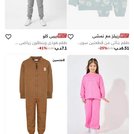
ريبلز مع نمشي
بيبي كلو
طقم بناتي من قطعتين سويت شيرت وبنطلون رياضي
طقم هودي وبنطلون رياضي رمادي شتوي من الفليس للجنسين
6.51
د.ب
7.1
د.ب
-
41
%
11.87
-
25
%
8.57
للجنسين