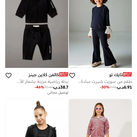
تايك تو
كالفن كلاين جينز
طقم من سويت شيرت سادة بأساور كشكشة وبنطال واسع من الأسفل
بدلة رياضية مزينة بشعار للأطفال حديثي الولادة
6.91
د.ب
38.7
د.ب
-
46
%
70.46
-
30
%
9.86
توصيل مجاني