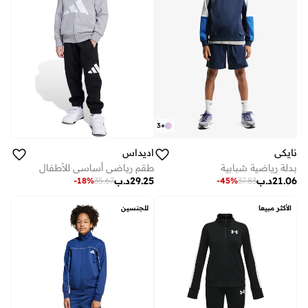
3
+
نايكي
اديداس
بدلة رياضية شبابية
طقم رياضي أساسي للأطفال
21.06
د.ب
29.25
د.ب
-
18
%
35.67
-
45
%
37.83
الأكثر مبيعا
للجنسين