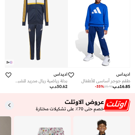
2
+
اديداس
اديداس
طقم جوجر أساسي للأطفال
بدلة رياضية ريال مدريد للشباب
16.85
د.ب
30.62
د.ب
-
35
%
25.91
عروض الاوتلت
خصم حتى 70٪ على تشكيلات مختارة