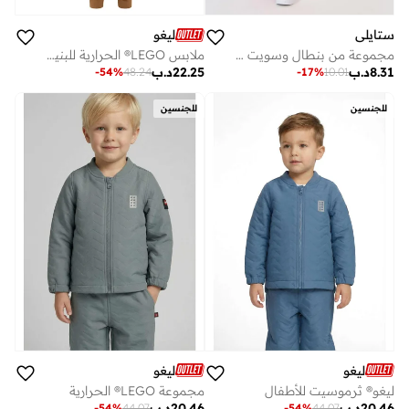
ستايلي
ليغو
مجموعة من بنطال وسويت شيرت بطبعة بارزة
ملابس LEGO® الحرارية للبنين والبنات
8.31
د.ب
22.25
د.ب
-
54
%
48.24
-
17
%
10.01
للجنسين
للجنسين
ليغو
ليغو
ليغو® ثرموسيت للأطفال
مجموعة LEGO® الحرارية
20.46
د.ب
20.46
د.ب
-
54
%
44.07
-
54
%
44.07