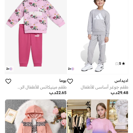
)
1
(
5
2
+
2
+
اديداس
بوما
طقم جوغر أساسي للأطفال
طقم مينيكاتس للأطفال الرضع
29.48
د.ب
22.65
د.ب