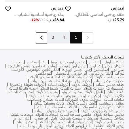
اديداس
اديداس
طقم رياضي أساسي للأطفال الرضع
بدلة رياضية أساسية للشباب بتقنية كلايماكول
23.79
د.ب
26.64
د.ب
-
12
%
30.24
3
2
1
كلمات البحث الأكثر شيوعا
ديفاكتو
أونلي
اديداس
اديداس اوريجينالز
بوما
نايك
اسيكس
مانجو
امريكان ايجل
اندر ارمر
كوتون اون
مينوتي
بولو رالف لورين
تومي هليفيجر
بيبي بول
سكيتشرز
زيبي
جيس
ريبوك
كالفن كلاين
كونفرس
لاكوست
نيم ات
نايك اير فورس
اير جوردان
بابلوسكي
نيو بالانس
احذية رياضية للأولاد
احذية رياضية للبنات
احذية سنيكرز للأولاد
احذية سنيكرز للبنات
احذية لوفر سهلة الارتداء
فساتين للبنات
اطقم ملابس للبنات
افرولات للأولاد
افرولات للبنات
افرولات طويلة وقصيرة
اكسسوارات
جينزات للأولاد
جينزات للبنات
شنط للأولاد
احذية باليرينا للبنات
شنط للبنات
بناطيل للأولاد
تيشرتات بولو
تيشيرتات للأولاد
تيشيرتات للبنات
جاكيتات للأولاد
جاكيتات للبنات
مجوهرات للبنات
ساعات للأولاد
ساعات للبنات
شورتات للأولاد
شورتات للبنات
صنادل وشباشب
صنادل وشباشب
كابات وقبعات للأولاد
كابات وقبعات للبنات
كنزات و كارديغان
أطقم ملابس للأولاد
أطقم ملابس للبنات
ملابس داخلية وجوارب للأولاد
ملابس داخلية وجوارب للبنات
ملابس سباحه للأولاد
ملابس سباحه للبنات
بيجامات للأولاد
بيجامات للبنات
نظارات شمسية
هوديات و سويت شيرتات
نايكي اير فورس
اتش اند ام
أحذية رياضية للأولاد
أحذية رياضية للبنات
سنيكرز للأولاد
سنيكرز للبنات
لوفرز للأولاد
أطقم للبنات
رومبر للأولاد
رومبر للبنات
بليسوت للبنات