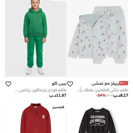
ريبلز مع نمشي
بيبي كلو
طقم بناتي قطعتين بغطاء رأس وسروال رياضي
طقم هودي وبنطلون رياضي شتوي من الصوف للجنسين باللون الأخضر
8.17
د.ب
11.87
د.ب
-
24
%
10.73
للجنسين