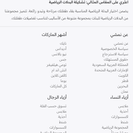
اعثري على المقاس المثالي: تشكيلة البدلات الرياضية
يضمن اختيار البدلة الرياضية المناسبة بقاء طفلتك مرتاحة وتبدو رائعة. تتميز مجموعتنا
من البدلات الرياضية للبنات بمجموعة متنوعة من الأساليب لتناسب تفضيلات طفلتك.
مجموعات كاملة:
بلوزات وسراويل متطابقة لإطلالة منسقة بسهولة.
عن نمشي
أشهر الماركات
التنسيق والدمج:
قطع متعددة الاستخدامات يمكن تنسيقها مع قطع أخرى في
عن نمشي
نايك
خزانتها لتوفير إمكانيات لا حصر لها للإطلالات.
سياسة الخصوصية
أديداس
أقمشة مريحة وألوان زاهية
سياسة الاسترجاع
نيو بالانس
حقوق المستهلك
جس
نحن نعطي الأولوية للجودة والراحة في كل بدلة رياضية. يستخدم اختيارنا أقمشة ناعمة
المملكة العربية السعودية
تومي هيلفيغر
وجيدة التهوية لطيفة على بشرة طفلتك، متوفرة في طيف من الألوان الممتعة والأنيقة.
الإمارات العربية المتحدة
اتش اند ام
الكويت
كالفن كلاين
الأقمشة:
اختاري من بين خلطات القطن الناعمة، والجاكار جيد التهوية، وخيارات
قطر
بوما
البحرين
كل الماركات
الصوف المتينة، المثالية للارتداء طوال اليوم.
عمان
الألوان:
استكشفي لوحة ألوان نابضة بالحياة تشمل الوردي والأزرق والأرجواني
أزياء النساء
أزياء الرجال
الكلاسيكي، إلى جانب الألوان الباستيل العصرية والمطبوعات الجريئة.
ملابس
تسوق حسب الفئة
أحذية
ملابس
أنماط لكل نشاط
اكسسوارات
أحذية
من التدريبات الرياضية إلى الخروجات العادية، تم تصميم بدلاتنا الرياضية لمواكبة نمط
شنط
شنط
المجموعة الرياضية
اكسسوارات
حياة طفلتك النشط.
وصلنا حديثاً
المجموعة الرياضية