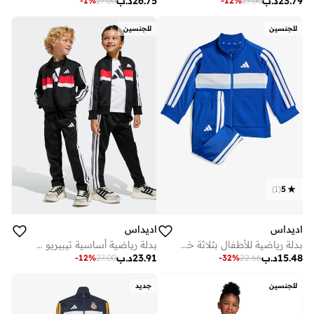
23.79
د.ب
26.75
د.ب
-
1
%
27.00
-
12
%
27.00
للجنسين
للجنسين
)
1
(
5
اديداس
اديداس
بدلة رياضية للأطفال بثلاثة خطوط تيبيريو
بدلة رياضية أساسية تيبيريو بثلاث خطوط من التريكو
15.48
د.ب
23.91
د.ب
-
32
%
22.66
-
12
%
27.00
للجنسين
جديد