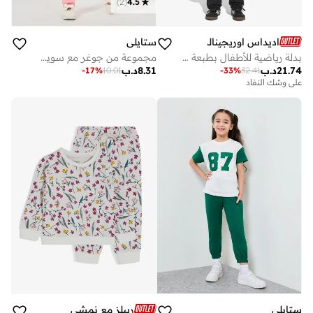
)
2
(
4.5
اديداس اوريجينالز
ستايلي
بدلة رياضية للأطفال بطبعة طائر النار
مجموعة من جوغر مع سويت شيرت مزين بزهور
21.74
د.ب
8.31
د.ب
-
17
%
10.01
-
33
%
32.41
على وشك النفاد
ستايلي
ريبلز مع نمشي