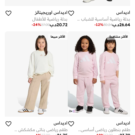
اديداس
اديداس اوريجينالز
بدلة رياضية أساسية للشباب بتقنية كلايماكول
بدلة رياضية للأطفال
26.64
د.ب
20.72
د.ب
-
24
%
27.00
-
12
%
30.24
الأكثر مشاهدة
الأكثر مبيعا
2
+
اديداس
اديداس
طقم بنطلون رياضي أساسي للأطفال
طقم رياضي بناتي مكشكش للمواسم