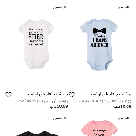
للجنسين
للجنسين
ماتشينج فاميلي اوتفيتس
ماتشينج فاميلي اوتفيتس
رومبير أطفال - بدلة جسم مطبوعة بعبارة "لقد وصلت" | جمبسوت قطني ناعم ومرح للأولاد حديثي الولادة
رومبر تي شيرت بطبعة "ماما لقد تم فصلك، جدتي هنا"
10.68
د.ب
10.08
د.ب
للجنسين
للجنسين