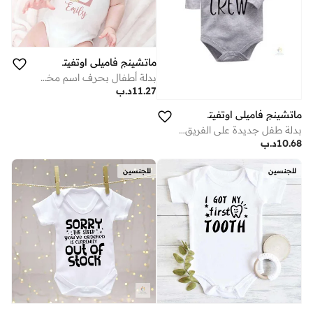
ماتشينج فاميلي اوتفيتس
بدلة أطفال بحرف اسم مخصص – بدلة مولود جديد مخصصة بحرف الاسم مع حيوان لطيف «إيميلي»، للجنسين للأولاد والبنات، قطن بأكمام قصيرة، زي طفل فريد ومخصص (أبيض)
11.27
د.ب
ماتشينج فاميلي اوتفيتس
بدلة طفل جديدة على الفريق | رومبر قطني بأكمام طويلة للجنسين | ناعم وقابل للتنفس للارتداء اليومي لحديثي الولادة | زي مطبوع لطيف للأولاد والبنات
10.68
د.ب
للجنسين
للجنسين