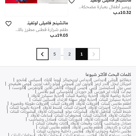
ماتشينج فاميلي اوتفيتس
رومبر أطفال بعبارة مضحكة «أنا أبكي فقط عندما يحملني الناس»، بدلة أطفال قطنية ناعمة بأكمام قصيرة، مناسبة لحديثي الولادة، تصميم موحّد للأولاد والبنات، هدية مرحة بطابع فكاهي للأطفال (أزرق)
10.32
د.ب
ماتشينج فاميلي اوتفيتس
طقم شرارة قطني مطرز باللون الأزرق الملكي للنساء | زيّ احتفالي متناسق | طقم كورتا شرارة دوباتا أنيق | زيّ تقليديّ | زيّ عائليّ توأم
19.03
د.ب
5
...
2
1
كلمات البحث الأكثر شيوعا
ديفاكتو
أونلي
اديداس
اديداس اوريجينالز
بوما
نايك
اسيكس
مانجو
امريكان ايجل
اندر ارمر
كوتون اون
مينوتي
بولو رالف لورين
تومي هليفيجر
بيبي بول
سكيتشرز
زيبي
جيس
ريبوك
كالفن كلاين
كونفرس
لاكوست
نيم ات
نايك اير فورس
اير جوردان
بابلوسكي
نيو بالانس
احذية رياضية للأولاد
احذية رياضية للبنات
احذية سنيكرز للأولاد
احذية سنيكرز للبنات
احذية لوفر سهلة الارتداء
فساتين للبنات
اطقم ملابس للبنات
افرولات للأولاد
افرولات للبنات
افرولات طويلة وقصيرة
اكسسوارات
جينزات للأولاد
جينزات للبنات
شنط للأولاد
احذية باليرينا للبنات
شنط للبنات
بناطيل للأولاد
تيشرتات بولو
تيشيرتات للأولاد
تيشيرتات للبنات
جاكيتات للأولاد
جاكيتات للبنات
مجوهرات للبنات
ساعات للأولاد
ساعات للبنات
شورتات للأولاد
شورتات للبنات
صنادل وشباشب
صنادل وشباشب
كابات وقبعات للأولاد
كابات وقبعات للبنات
كنزات و كارديغان
أطقم ملابس للأولاد
أطقم ملابس للبنات
ملابس داخلية وجوارب للأولاد
ملابس داخلية وجوارب للبنات
ملابس سباحه للأولاد
ملابس سباحه للبنات
بيجامات للأولاد
بيجامات للبنات