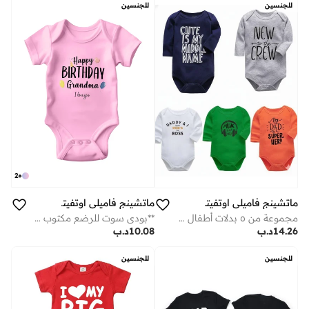
للجنسين
للجنسين
2
+
ماتشينج فاميلي اوتفيتس
ماتشينج فاميلي اوتفيتس
**بودي سوت للرضع مكتوب عليه "عيد ميلاد سعيد يا جدتي" – هدية مضحكة للرضع بمناسبة عيد ميلاد الجدة – زي قطني موحَّد للذكور والإناث – ناعم ومريح – مناسب من حديثي الولادة حتى عمر 24 شهرًا – فكرة ملابس مثالية لهدية استقبال المولود**
مجموعة من ٥ بدلات أطفال قطنية مطبوعة بعبارات لطيفة | رومبر بأكمام طويلة | ملابس أطفال حديثي الولادة ناعمة وجيدة التهوية
10.08
د.ب
14.26
د.ب
للجنسين
للجنسين