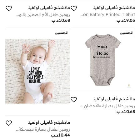
ماتشينج فاميلي اوتفيتس
ماتشينج فاميلي اوتفيتس
رومبر طفل الأخ الصغير باللون الأحمر – بدلة رضّع مضحكة بطباعة «الأخ الصغير»، مصنوعة من قطن ناعم بأكمام قصيرة لحديثي الولادة، زي كاجوال لطيف للأطفال الأولاد، هدية جميلة لحفلات استقبال المولود ومناسبة للارتداء اليومي (أحمر)
Mother Son Battery Printed T Shirt
10.68
د.ب
19.03
د.ب
للجنسين
للجنسين
ماتشينج فاميلي اوتفيتس
رومبر طفل بعبارة «الأحضان 10.00 دولارات» – بدلة رضّع مضحكة بعبارة مرِحة، زي مطبوع لطيف لحديثي الولادة، مصنوع من قطن ناعم بأكمام قصيرة، مناسب للأولاد والبنات، هدية ممتعة لحفلات استقبال المولود واللحظات العائلية المرِحة (رمادي)
10.68
د.ب
ماتشينج فاميلي اوتفيتس
رومبر أطفال بعبارة مضحكة «أنا أبكي فقط عندما يحملني الناس»، بدلة أطفال قطنية ناعمة بأكمام قصيرة لحديثي الولادة، تصميم موحّد للأولاد والبنات، جامبسوت أطفال بروح مرحة وفكاهية، هدية مميزة للأطفال (أبيض)
10.44
د.ب