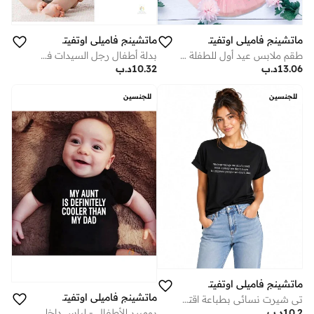
ماتشينج فاميلي اوتفيتس
ماتشينج فاميلي اوتفيتس
طقم ملابس عيد أول للطفلة مع تنورة، بدلة أطفال بطبعة هلال وزهور لطيفة مع تنورة شبكية وردية، فستان أطفال قطن ناعم بأكمام قصيرة لاحتفالات العيد، التصوير، الهدايا والمناسبات الخاصة
بدلة أطفال رجل السيدات في المستقبل وحاليًا ابن ماما – بدلة مولود جديد بطبعة ربطة عنق لطيفة، للجنسين، قطن بأكمام قصيرة، زي طفل مضحك ولطيف (رمادي)
13.06
د.ب
10.32
د.ب
للجنسين
للجنسين
ماتشينج فاميلي اوتفيتس
ماتشينج فاميلي اوتفيتس
تي شيرت نسائي بطباعة اقتباس مضحك بتصميم بسيط – "نشتري أشياء لا نحتاجها بأموال لا نملكها لإبهار أشخاص لا نحبهم" – تي شيرت كاجوال برقبة دائرية، هدية مميزة للنساء
رومبير للأطفال - لباس داخلي مطبوع عليه عبارة "عمتي أروع من أبي" | جمبسوت قطني ناعم ومرح لحديثي الولادة، للأولاد والبنات
10.2
د.ب