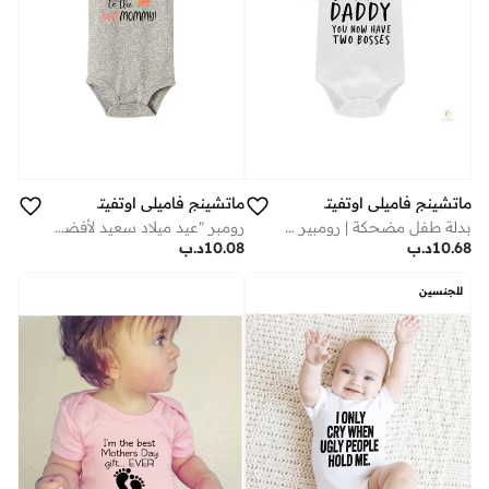
ماتشينج فاميلي اوتفيتس
ماتشينج فاميلي اوتفيتس
بدلة طفل مضحكة | رومبير مطبوع عليه عبارة "آسف يا أبي، لديك الآن رئيسان" | طقم ملابس حديثي الولادة من القطن الناعم
رومبر "عيد ميلاد سعيد لأفضل أم" للرضّع – تصميم مطبوع من قطن ناعم وقابل للتنفس للمواليد الجدد | مثالي كزي عيد ميلاد للرضيع، هدية لحفلات استقبال المواليد، وملابس يومية لطيفة
10.68
د.ب
10.08
د.ب
للجنسين