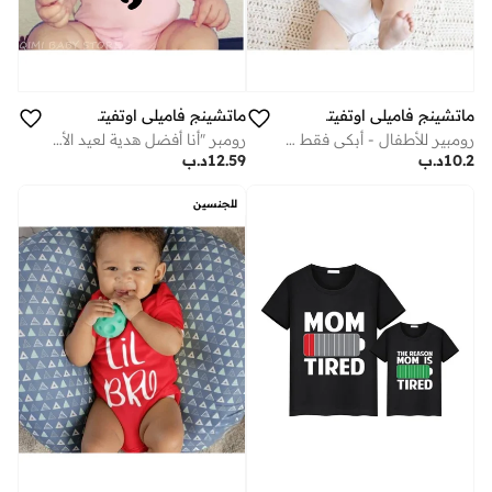
ماتشينج فاميلي اوتفيتس
ماتشينج فاميلي اوتفيتس
رومبير للأطفال - أبكي فقط عندما يحملني الغرباء | جمبسوت قطني ناعم ومرح لحديثي الولادة للأولاد والبنات
رومبر "أنا أفضل هدية لعيد الأم" | بدلة أطفال مطبوعة بشكل مضحك | بدلة أطفال قطنية ناعمة بأكمام قصيرة | هدية لحديثي الولادة | ملابس عائلية متناسقة
10.2
د.ب
12.59
د.ب
للجنسين