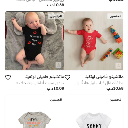
10.68
د.ب
للجنسين
للجنسين
ماتشينج فاميلي اوتفيتس
ماتشينج فاميلي اوتفيتس
بدلة أطفال "بابا، ابقَ هادئًا واتصل بماما" – رومبر رضّع بطباعة مضحكة، مصنوع من قطن ناعم بأكمام قصيرة، زي مريح لحديثي الولادة، مناسب للأولاد والبنات، هدية لطيفة للأطفال (أحمر)
بودي سوت أطفال مضحك «رجل ماما الجديد» – رومبر قطني لطيف للرضّع مع طبعة شفاه، بأكمام قصيرة لحديثي الولادة، ملابس أطفال للجنسين، هدية مثالية لحفلات استقبال المولود للأولاد (أسود)
10.68
د.ب
10.08
د.ب
للجنسين
للجنسين