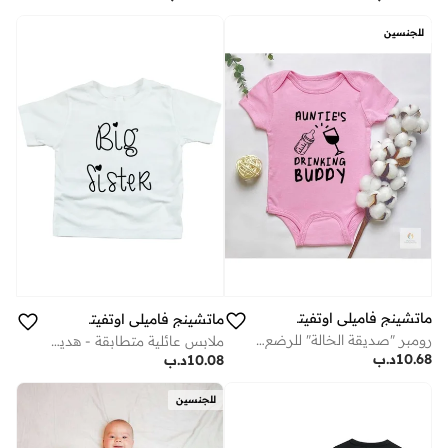
للجنسين
ماتشينج فاميلي اوتفيتس
ماتشينج فاميلي اوتفيتس
رومبر "صديقة الخالة" للرضع - وردي | بدلة قطنية بعبارات مضحكة | بدلة أطفال بأكمام قصيرة | هدية حفل استقبال مولود جديد | ملابس عائلية متناسقة
ملابس عائلية متطابقة - هدية فريدة - الأخت الكبرى - أبيض
10.68
د.ب
10.08
د.ب
للجنسين