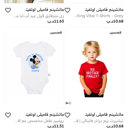
ماتشينج فاميلي اوتفيتس
ماتشينج فاميلي اوتفيتس
Family Matching Vibe T-Shirts - Grey
زي متطابق لأول عيد أب لنا معًا للأب والطفل | طقم تيشيرت ورومبر متطابق للأب والطفل Daddy and Me | ملابس متطابقة للأب والابن | هدية للأب الجديد وملابس عائلية
10.68
د.ب
11.63
د.ب
للجنسين
للجنسين
2
+
ماتشينج فاميلي اوتفيتس
ماتشينج فاميلي اوتفيتس
تيشيرت بيج براذر فاينالي | قميص احتفالي قطني أحمر للأطفال | مريح للارتداء اليومي | هدية مثالية للإخوة | زي عائلي متطابق
رومبير طفل مخصص مع الاسم - بدلة طفل شخصية كرتونية مخصصة - ملابس عيد الميلاد الأول للأولاد - ملابس عيد الميلاد الأول للرضع - رومبير طفل من القطن الناعم مع الاسم - فكرة هدية عيد ميلاد لطيفة للطفل
10.68
د.ب
11.51
د.ب