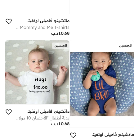
ماتشينج فاميلي اوتفيتس
Bestie Mommy and Me T-shirts
10.68
د.ب
للجنسين
للجنسين
ماتشينج فاميلي اوتفيتس
بدلة أطفال "الأحضان 10 دولارات" – رومبر رضّع بعبارة مضحكة مطبوعة، زي حديثي الولادة لطيف مصنوع من قطن ناعم بأكمام قصيرة، مناسب للأولاد والبنات، هدية مرِحة لحفلات استقبال المولود ولمتعة العائلة (أبيض)
10.68
د.ب
ماتشينج فاميلي اوتفيتس