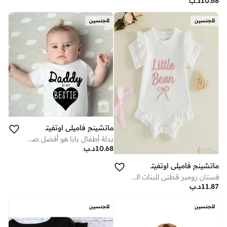
10.68
د.ب
للجنسين
للجنسين
ماتشينج فاميلي اوتفيتس
بدلة أطفال بابا هو أفضل صديق لي – بدلة مولود جديد بطبعة قلب لطيفة، للجنسين للأولاد والبنات، قطن بأكمام قصيرة، زي طفل لطيف وجذاب (أبيض)
10.68
د.ب
ماتشينج فاميلي اوتفيتس
فستان رومبر قطني للبنات الرضيعات بأكمام مكشكشة | قطعة ملابس مطبوعة بتصميم Little Bean للرضع | ملابس ناعمة ومريحة وجيدة التهوية لحديثي الولادة للاستخدام اليومي
11.87
د.ب
للجنسين
للجنسين