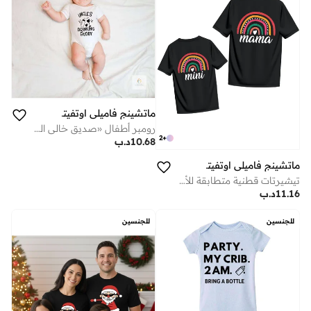
ماتشينج فاميلي اوتفيتس
رومبر أطفال «صديق خالي الصغير» – بدلة رضّع بعبارة عائلية مضحكة، ملابس مواليد قصيرة الأكمام بطباعة لطيفة، قطن ناعم مناسب للأولاد والبنات، هدية أطفال مرحة وجذابة (أبيض)
2
+
10.68
د.ب
ماتشينج فاميلي اوتفيتس
تيشيرتات قطنية متطابقة للأم والابنة – ملابس عائلية عصرية – قصّة عادية ناعمة ومريحة – مثالية للشاطئ، النزهات، جلسات التصوير أو المرح اليومي معًا
11.16
د.ب
للجنسين
للجنسين