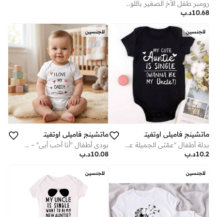
رومبر طفل الأخ الصغير باللون الكحلي – بدلة رضّع مضحكة بطباعة «الأخ الصغير»، مصنوعة من قطن ناعم بأكمام قصيرة لحديثي الولادة، زي كاجوال لطيف للأطفال الأولاد، هدية جميلة لحفلات استقبال المولود ومناسبة للارتداء اليومي (كحلي)
10.68
د.ب
للجنسين
للجنسين
ماتشينج فاميلي اوتفيتس
ماتشينج فاميلي اوتفيتس
بدلة أطفال "عمّتي الجميلة عزباء، هل تريد أن تكون عمّي؟" – رومبر رضّع بعبارة مرِحة وجذّابة، مصنوع من قطن ناعم بأكمام قصيرة، زي مريح لحديثي الولادة، مناسب للأولاد والبنات، هدية عائلية لطيفة ومميزة (أسود)
بودي أطفال "أنا أحب أبي" – لباس رضّع لطيف بتصميم قلب وسهم، رومبر قطني ناعم للأولاد والبنات، زي حديثي الولادة محبب وأنيق، هدية مثالية لحفلات استقبال المولود، مناسب للاستخدام اليومي
10.2
د.ب
10.08
د.ب
للجنسين
للجنسين