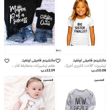
3
+
ماتشينج فاميلي اوتفيتس
ماتشينج فاميلي اوتفيتس
تيشيرت "الأخت الكبرى أخيرًا" | قميص أبيض قطني للأطفال | مريح للارتداء اليومي | هدية مثالية للأخوات | زي عائلي متطابق
طقم تيشيرتات متطابقة للأم والابنة | تيشيرتات سوداء للأم والابنة | ملابس عائلية مناسبة للارتداء اليومي والهدايا وجلسات التصوير
10.08
د.ب
12.59
د.ب
للجنسين
للجنسين