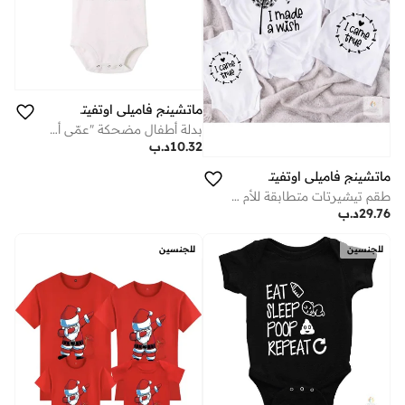
ماتشينج فاميلي اوتفيتس
بدلة أطفال مضحكة "عمّي أعزب" – رومبر رضّع بطباعة نظارة شمسية لطيفة، مصنوع من قطن ناعم بأكمام قصيرة، زي مريح لحديثي الولادة، مناسب للأولاد والبنات، هدية عائلية مرِحة ولطيفة للأطفال (أبيض)
10.32
د.ب
ماتشينج فاميلي اوتفيتس
طقم تيشيرتات متطابقة للأم والطفل والرضيع | تيشيرتات عائلية مطبوعة بعبارة "تمنيت أمنية فتحققت" | طقم ملابس كومبو للأم والطفل | ملابس قطنية متطابقة للنساء والأطفال والرضع
29.76
د.ب
للجنسين
للجنسين