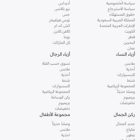
سياسة الخصوصية
أديداس
سياسة الاسترجاع
نيو بالانس
حقوق المستهلك
جس
المملكة العربية السعودية
تومي هيلفيغر
الإمارات العربية المتحدة
اتش اند ام
الكويت
كالفن كلاين
قطر
بوما
البحرين
كل الماركات
عمان
أزياء النساء
أزياء الرجال
ملابس
تسوق حسب الفئة
أحذية
ملابس
اكسسوارات
أحذية
شنط
شنط
المجموعة الرياضية
اكسسوارات
وصلنا حديثاً
المجموعة الرياضية
بريميوم
ركن الوسامة
تخفيضات
بريميوم
تخفيضات
ركن الجمال
مجموعة الأطفال
جديد الجمال
وصلنا حديثاً
مكياج
ملابس
عطور
احذية