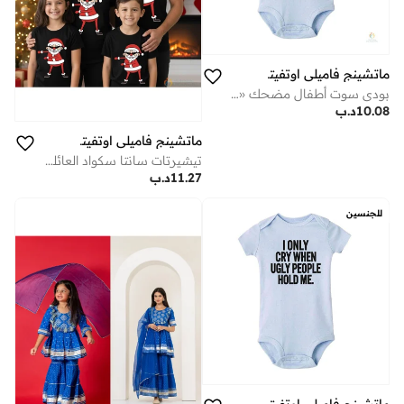
ماتشينج فاميلي اوتفيتس
بودي سوت أطفال مضحك «احتفلوا في سريري الساعة 2 صباحًا – أحضروا زجاجة» – رومبر قطنية لحديثي الولادة والرضّع بأكمام قصيرة، ملابس أطفال لطيفة، هدية جميلة للأولاد والبنات (أزرق)
10.08
د.ب
ماتشينج فاميلي اوتفيتس
تيشيرتات سانتا سكواد العائلية المتطابقة | طقم ملابس عيد الميلاد القطني الأسود للعائلة | ملابس عيد ميلاد ممتعة للأم والأب والأطفال
11.27
د.ب
للجنسين