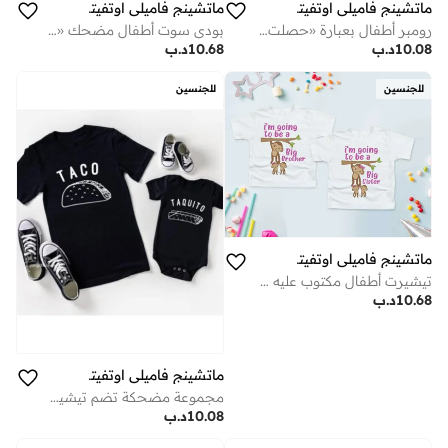
ماتشينج فاميلي اوتفيتس
ماتشينج فاميلي اوتفيتس
رومبر أطفال بعبارة «حصلت على أول سن لي» – بدلة أطفال لطيفة لتوثيق أول إنجاز، لباس رضّع قطني ناعم بأكمام قصيرة، ملابس حديثي الولادة مناسبة للأولاد والبنات، زيّ مثالي للتصوير وهدية جميلة للأطفال (أبيض)
بودي سوت أطفال مضحك «نعتذر، النوم الذي طلبته غير متوفر حاليًا» – رومبر قطنية لحديثي الولادة والرضّع بأكمام قصيرة، ملابس أطفال كهدية لطيفة (أبيض)
10.08
د.ب
10.68
د.ب
للجنسين
للجنسين
ماتشينج فاميلي اوتفيتس
تيشيرت أطفال مكتوب عليه "سأصبح أخًا كبيرًا أو أختًا كبيرة"، بتصميم قرد لطيف، تيشيرت إعلان الحمل، مصنوع من قطن ناعم بأكمام قصيرة للأطفال الصغار، مفاجأة الأخ أو الأخت، هدية إعلان خبر قدوم مولود جديد (أبيض)
10.68
د.ب
ماتشينج فاميلي اوتفيتس
مجموعة مضحكة تضم تيشيرت للأب بطباعة “تاكو” وبدلة للرضيع، ملابس متناسقة للأب والطفل، مصنوعة من قطن ناعم بأكمام قصيرة، مثالية للتصوير والهدايا والارتداء اليومي (أسود)
10.08
د.ب