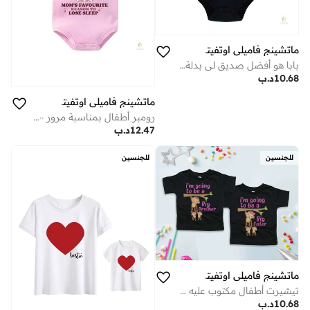
ماتشينج فاميلي اوتفيتس
بابا هو أفضل صديق لي بدلة أطفال – بدلة مولود جديد بطبعة قلب لطيفة، للجنسين للأولاد والبنات، قطن بأكمام قصيرة، زي طفل لطيف وجذاب (أسود)
10.68
د.ب
ماتشينج فاميلي اوتفيتس
رومبر أطفال بمناسبة مرور ١٠٠ يوم - بدلة جسم مطبوعة بعبارة "السبب المفضل للأمهات لقلة النوم" | بدلة أطفال وردية لطيفة بطبعة يونيكورن | طقم ملابس احتفالي لطفلة بمناسبة مرور ١٠٠ يوم | رومبر قطني بأكمام قصيرة
12.47
د.ب
للجنسين
للجنسين
ماتشينج فاميلي اوتفيتس
تيشيرت أطفال مكتوب عليه "سأصبح أخًا كبيرًا أو أختًا كبيرة"، بتصميم قرد لطيف، تيشيرت إعلان الحمل، مصنوع من قطن ناعم بأكمام قصيرة للأطفال الصغار، مفاجأة الأخ أو الأخت، هدية إعلان خبر قدوم مولود جديد (أسود)
10.68
د.ب