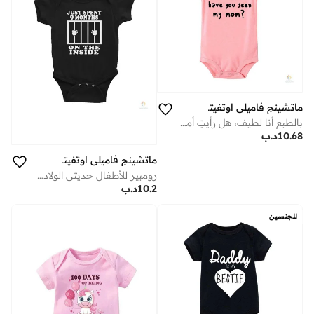
ماتشينج فاميلي اوتفيتس
بالطبع أنا لطيف، هل رأيتِ أمي؟ بدلة أطفال بطباعة مضحكة – رومبر حديثي الولادة بأكمام قصيرة من قطن ناعم، ملابس طفل لطيفة للأولاد والبنات (وردي)
10.68
د.ب
ماتشينج فاميلي اوتفيتس
رومبير للأطفال حديثي الولادة - رومبير مطبوع بعمر 9 أشهر | جمبسوت قطني ناعم ومرح للمواليد الجدد للأولاد والبنات
10.2
د.ب
للجنسين