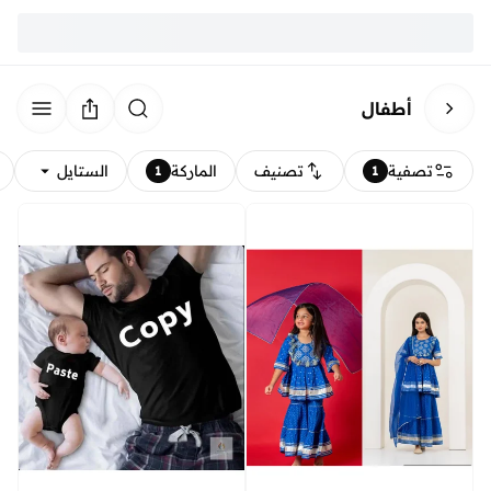
أطفال
تصفية
تصنيف
الماركة
الستايل
1
1