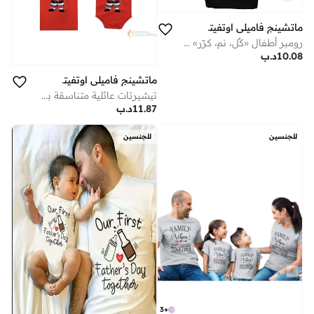
ماتشينج فاميلي اوتفيتس
رومبر أطفال «كُل، نم، كرّر» – بودي سوت مضحك للجنسين للرضّع، جمبسوت قطنية ناعمة بأكمام قصيرة لحديثي الولادة للأولاد والبنات، ملابس أطفال لطيفة (أسود)
10.08
د.ب
ماتشينج فاميلي اوتفيتس
تيشيرتات عائلية متناسقة بطبعة بابا نويل - ملابس عائلية حمراء لعيد الميلاد | تيشيرتات قطنية بطبعة بابا نويل احتفالية للأم والأب والأطفال والرضع | طقم ملابس لحفلات الأعياد
11.87
د.ب
للجنسين
للجنسين
3
+