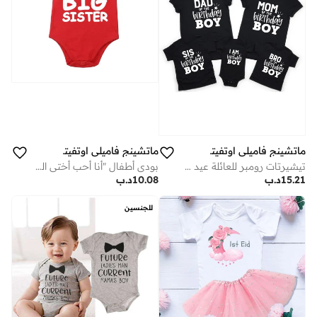
ماتشينج فاميلي اوتفيتس
ماتشينج فاميلي اوتفيتس
تيشيرتات رومبر للعائلة عيد ميلاد مطبوعة أسود
بودي أطفال "أنا أحب أختي الكبرى" – لباس رضّع لطيف للإعلان عن الأخوة، رومبر قطني ناعم ومريح للأطفال، زي حديثي الولادة محبب وأنيق، هدية مثالية لحفلات استقبال المولود، مناسب للتنسيق العائلي والارتداء اليومي
15.21
د.ب
10.08
د.ب
للجنسين