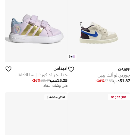
6
+
اديداس
جوردن
حذاء جراند كورت إلسا للأطفال الرضع
جوردن لو ألت بيبي
15.25
د.ب
-
26
%
20.49
31.87
د.ب
-
16
%
37.83
على وشك النفاد
:
:
00
33
01
الأكثر مشاهدة