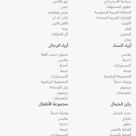
سياسة الاسترجاع
نيو بالانس
حقوق المستهلك
جس
مستلزمات السفر:
عربات أطفال، مقاعد سيارة، وأسرة سفر للمغامرات أثناء التنقل.
المملكة العربية السعودية
تومي هيلفيغر
متعة اللعب:
ألعاب تعليمية، ألعاب ناعمة، وألعاب تنموية لتحفيز التطور.
الإمارات العربية المتحدة
اتش اند ام
الكويت
كالفن كلاين
الملابس والإكسسوارات: الأناقة تلتقي بالراحة
قطر
بوما
البحرين
كل الماركات
قم بتلبيس طفلك بألطف الأقمشة وأجمل التصاميم. ملابسنا وإكسسواراتنا مصنوعة من
عمان
مواد لطيفة مثالية للبشرة الحساسة.
أزياء النساء
أزياء الرجال
بودي سوت وملابس نوم:
أساسيات يومية من القطن المسامي.
ملابس
تسوق حسب الفئة
أحذية
ملابس
ملابس خارجية:
سترات وكنزات دافئة للأيام الباردة.
اكسسوارات
أحذية
شنط
شنط
أحذية:
أحذية ناعمة للأطفال الصغار.
المجموعة الرياضية
اكسسوارات
إكسسوارات:
قبعات، قفازات، وجوارب لإكمال المظهر.
وصلنا حديثاً
المجموعة الرياضية
بريميوم
ركن الوسامة
السلامة والصحة: راحة البال مضمونة
تخفيضات
بريميوم
تخفيضات
سلامة طفلك هي أولويتنا. تصفح مجموعتنا من منتجات السلامة والمستلزمات الصحية
ركن الجمال
مجموعة الأطفال
لضمان بيئة آمنة وصحية.
جديد الجمال
وصلنا حديثاً
السلامة أولاً:
أجهزة مراقبة الأطفال، بوابات، وأغطية لمقابس الكهرباء لمنزل آمن.
مكياج
ملابس
عطور
احذية
العناية الصحية:
موازين حرارة، مجموعات عناية شخصية، ومستلزمات الإسعافات
العناية بالشعر
شنط
الأولية.
العناية بالبشرة
اكسسوارات