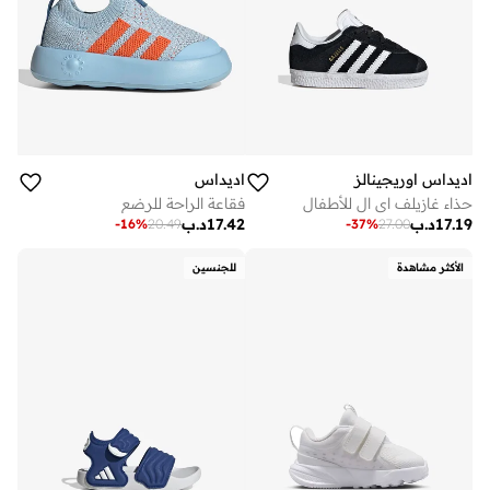
اديداس اوريجينالز
اديداس
حذاء غازيلف اي ال للأطفال
فقاعة الراحة للرضع
17.19
د.ب
17.42
د.ب
-
16
%
20.49
-
37
%
27.00
الأكثر مشاهدة
للجنسين