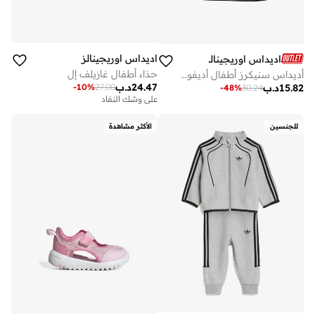
اديداس اوريجينالز
اديداس اوريجينالز
حذاء أطفال غازيلف إل
أديداس سنيكرز أطفال أديفوم سامبا 360 آي
24.47
د.ب
-
10
%
27.00
15.82
د.ب
-
48
%
30.24
على وشك النفاد
للجنسين
الأكثر مشاهدة