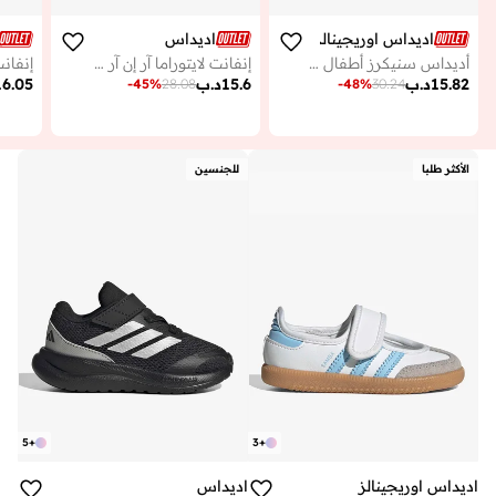
اديداس اوريجينالز
اديداس
أديداس سنيكرز أطفال أديفوم سامبا 360 آي
إنفانت لايتوراما آر إن آر سبايد
15.82
د.ب
15.6
د.ب
16.05
-
45
%
28.08
-
48
%
30.24
الأكثر طلبا
للجنسين
5
+
3
+
اديداس اوريجينالز
اديداس