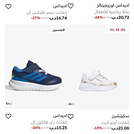
اديداس اوريجينالز
اديداس
بدلة رياضية للأطفال
إنفانت سمر فليكس آي
20.72
د.ب
-
24
%
27.00
16.74
د.ب
-
27
%
22.66
:
:
00
33
01
للجنسين
5
+
2
+
اديداس
سكيتشرز
إنفانت ران فالكون إل
إنفانت أونو لايت
15.25
د.ب
-
26
%
20.49
21.06
د.ب
-
15
%
24.50