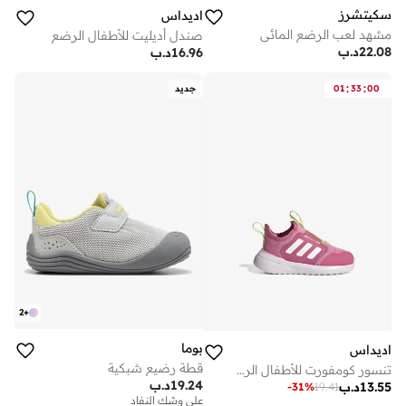
سكيتشرز
اديداس
مشهد لعب الرضع المائي
صندل أديليت للأطفال الرضع
22.08
د.ب
16.96
د.ب
:
:
00
33
01
جديد
2
+
بوما
اديداس
قطة رضيع شبكية
تنسور كومفورت للأطفال الرضع
19.24
د.ب
13.55
د.ب
-
31
%
19.41
على وشك النفاد