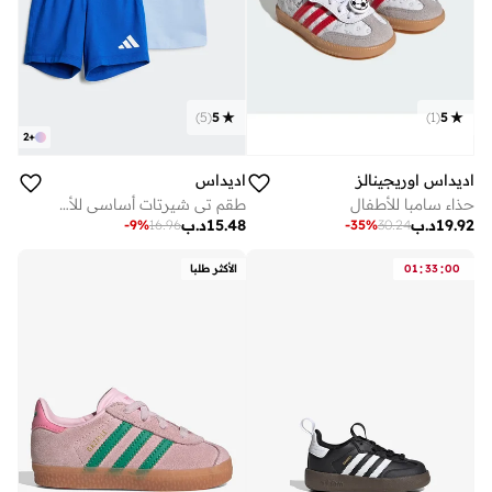
)
5
(
5
)
1
(
5
2
+
اديداس اوريجينالز
اديداس
حذاء سامبا للأطفال
طقم تي شيرتات أساسي للأطفال الرضع
19.92
د.ب
15.48
د.ب
-
9
%
16.96
-
35
%
30.24
:
:
00
33
01
الأكثر طلبا