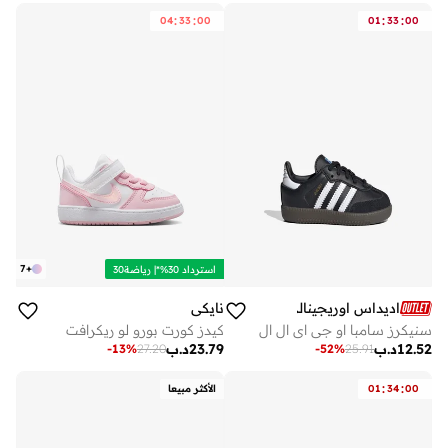
:
:
:
:
04
33
00
01
33
00
7
+
استرداد 30%*| رياضة30
اديداس اوريجينالز
نايكي
سنيكرز سامبا او جي اي ال ال
كيدز كورت بورو لو ريكرافت
12.52
د.ب
23.79
د.ب
-
13
%
27.20
-
52
%
25.91
:
:
00
34
01
الأكثر مبيعا