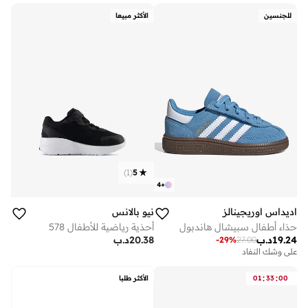
للجنسين
الأكثر مبيعا
)
1
(
5
4
+
اديداس اوريجينالز
نيو بالانس
حذاء أطفال سبيشال هاندبول
أحذية رياضية للأطفال 578
19.24
د.ب
20.38
د.ب
-
29
%
27.00
على وشك النفاد
:
:
00
33
01
الأكثر طلبا