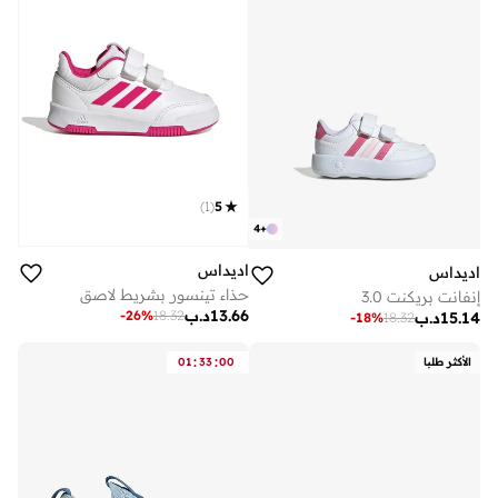
)
1
(
5
4
+
اديداس
اديداس
حذاء تينسور بشريط لاصق
إنفانت بريكنت 3.0
13.66
د.ب
-
26
%
18.32
15.14
د.ب
-
18
%
18.32
:
:
الأكثر طلبا
00
33
01