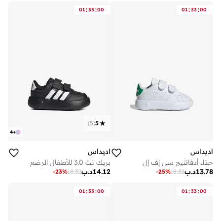
:
:
:
:
01
33
00
01
33
00
)
5
(
5
4
+
اديداس
اديداس
حذاء أدفانتيج سي إف إل
بريك نت 3.0 للأطفال الرضع
13.78
د.ب
14.12
د.ب
-
23
%
18.32
-
25
%
18.32
:
:
:
:
01
33
00
01
33
00