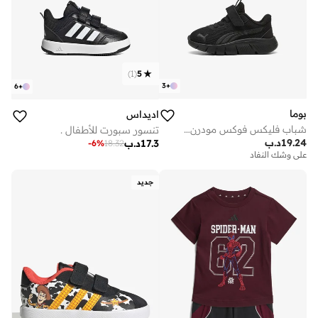
)
1
(
5
3
+
6
+
بوما
اديداس
شباب فليكس فوكس مودرن + إنف
تنسور سبورت للأطفال .
19.24
د.ب
17.3
د.ب
-
6
%
18.32
على وشك النفاد
جديد