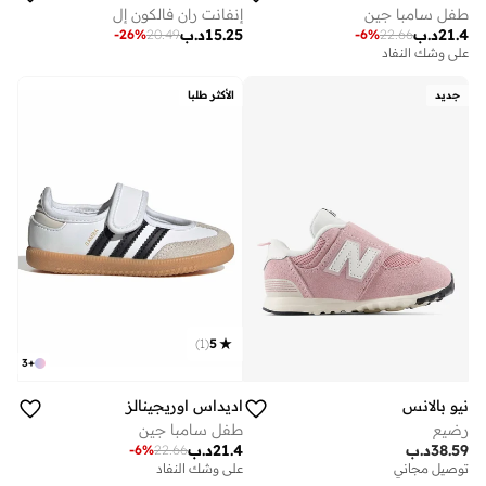
طفل سامبا جين
إنفانت ران فالكون إل
21.4
د.ب
15.25
د.ب
-
26
%
20.49
-
6
%
22.66
على وشك النفاد
جديد
الأكثر طلبا
)
1
(
5
3
+
نيو بالانس
اديداس اوريجينالز
رضيع
طفل سامبا جين
38.59
د.ب
21.4
د.ب
-
6
%
22.66
توصيل مجاني
على وشك النفاد