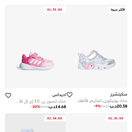
:
:
الأكثر مبيعا
00
33
01
سكيتشرز
اديداس
حذاء يونيكورن تشارمر للأطفال
حذاء تنسور رن 3.0 إي إل للأطفال
20.38
د.ب
-
9
%
22.22
14.68
د.ب
-
20
%
18.32
:
:
:
:
01
34
00
01
33
00