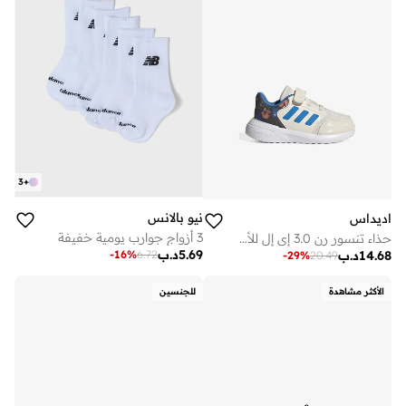
3
+
نيو بالانس
اديداس
3 أزواج جوارب يومية خفيفة
حذاء تنسور رن 3.0 إي إل للأطفال
5.69
د.ب
-
16
%
6.72
14.68
د.ب
-
29
%
20.49
الأكثر مشاهدة
للجنسين