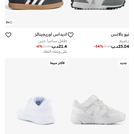
3
+
نيو بالانس
اديداس اوريجينالز
رضيع
طفل سامبا جين
25.04
د.ب
21.4
د.ب
-
6
%
22.66
-
34
%
37.83
على وشك النفاد
جديد
الأكثر مبيعا