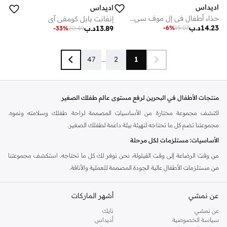
اديداس
اديداس
حذاء أطفال في إل موف سي إف
إنفانت بابل كومفي آي
14.23
د.ب
-
6
%
15.07
13.89
د.ب
-
33
%
20.49
47
...
2
1
منتجات الأطفال في البحرين لرفع مستوى عالم طفلك الصغير
اكتشف مجموعة مختارة من الأساسيات المصممة لراحة طفلك وسلامته ونموه.
مجموعتنا تضم كل ما تحتاجه لتهيئة بيئة داعمة لطفلك الصغير.
الأساسيات: مستلزمات لكل مرحلة
من وقت الرضاعة إلى وقت القيلولة، نحن نوفر لك كل ما تحتاجه. استكشف مجموعتنا
من مستلزمات الأطفال عالية الجودة المصممة للعملية والأناقة.
أساسيات الرضاعة:
كراسي طعام، زجاجات رضاعة، معقمات، ومرايل لتسهيل أوقات
عن نمشي
أشهر الماركات
الوجبات.
عن نمشي
نايك
راحة الحضانة:
أسرة أطفال، مراتب، مفروشات، وألعاب موسيقية لخلق مساحة نوم
سياسة الخصوصية
أديداس
هادئة.