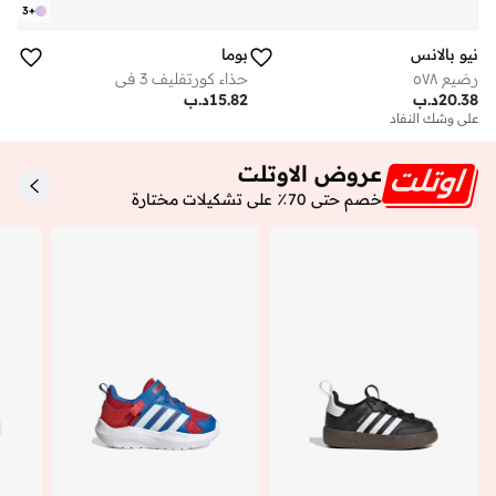
3
+
نيو بالانس
بوما
رضيع ٥٧٨
حذاء كورتفليف 3 في
20.38
د.ب
15.82
د.ب
على وشك النفاد
عروض الاوتلت
خصم حتى 70٪ على تشكيلات مختارة