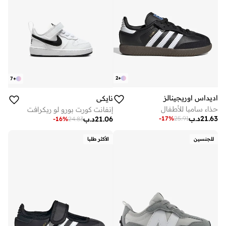
2
+
7
+
اديداس اوريجينالز
نايكي
حذاء سامبا للأطفال
إنفانت كورت بورو لو ريكرافت
21.63
د.ب
-
17
%
25.91
21.06
د.ب
-
16
%
24.83
للجنسين
الأكثر طلبا