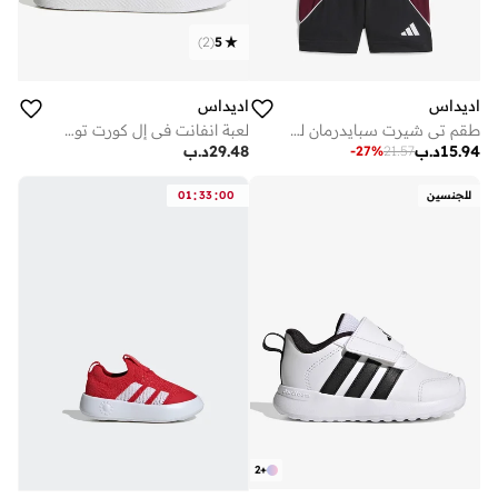
)
2
(
5
اديداس
اديداس
طقم تي شيرت سبايدرمان للأطفال الرضع من مارفل
لعبة انفانت في إل كورت توي ستوري سي إف
15.94
د.ب
29.48
د.ب
-
27
%
21.57
:
:
للجنسين
00
33
01
2
+