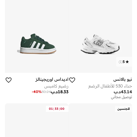
)
1
(
5
نيو بالانس
اديداس اوريجينالز
حذاء 530 للأطفال الرضع
رضيع كامبس
43.14
د.ب
18.33
د.ب
-
40
%
30.24
توصيل مجاني
:
:
للجنسين
00
33
01