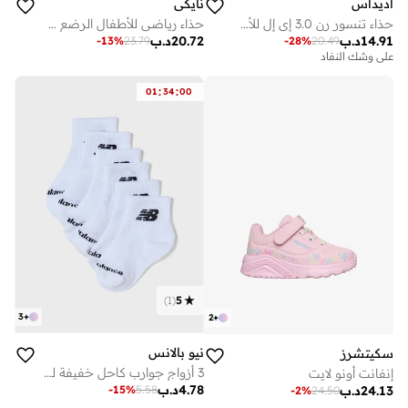
اديداس
نايكي
حذاء تنسور رن 3.0 إي إل للأطفال
حذاء رياضي للأطفال الرضع كوزميك رنر
14.91
د.ب
20.72
د.ب
-
13
%
23.79
-
28
%
20.49
على وشك النفاد
:
:
01
34
00
)
1
(
5
3
+
2
+
نيو بالانس
سكيتشرز
3 أزواج جوارب كاحل خفيفة للاستخدام اليومي
إنفانت أونو لايت
4.78
د.ب
-
15
%
5.58
24.13
د.ب
-
2
%
24.50