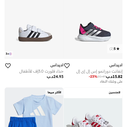
)
2
(
5
3
+
اديداس
اديداس
إنفانت دورانمو إس إل إي إل
حذاء فلورت 3.0إف للأطفال
15.82
د.ب
24.93
د.ب
-
23
%
20.49
على وشك النفاد
للجنسين
الأكثر مبيعا