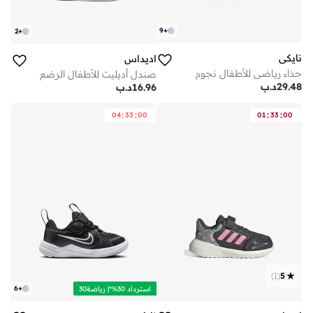
9
+
2
+
نايكي
اديداس
حذاء رياضي للأطفال نجوم
صندل أديليت للأطفال الرضع
29.48
د.ب
16.96
د.ب
:
:
:
:
04
33
00
01
33
00
)
1
(
5
6
+
استرداد 30%*| رياضة30