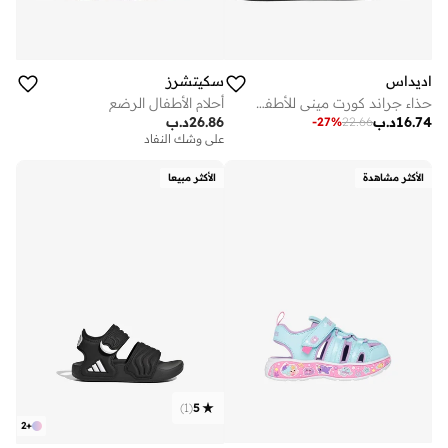
اديداس
سكيتشرز
حذاء جراند كورت ميني للأطفال الرضع
أحلام الأطفال الرضع
16.74
د.ب
26.86
د.ب
-
27
%
22.66
على وشك النفاد
الأكثر مشاهدة
الأكثر مبيعا
)
1
(
5
2
+