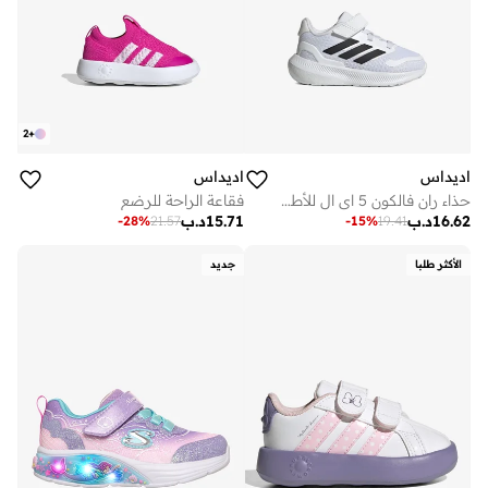
2
+
اديداس
اديداس
حذاء ران فالكون 5 اي ال للأطفال
فقاعة الراحة للرضع
16.62
د.ب
15.71
د.ب
-
28
%
21.57
-
15
%
19.41
الأكثر طلبا
جديد