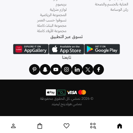
العناية بالجسم والصحة
بريميوم
توصيل سريع ومدفوعات سهلة
ركن الوسامة
لوازم منزلية
المجموعة الرياضية
تلبية احتياجات طفلك أصبحت سهلة مع خدمة التوصيل السريع لدينا في جميع أنحاء
تسوقوا حسب العمر
البحرين. استمتع بخيارات دفع مريحة وتجربة تسوق خالية من المتاعب.
مجموعة البنات كاملة
مجموعة الأولاد كاملة
لماذا تتسوق معنا؟
تسوق عبر التطبيق
تشكيلة واسعة:
مجموعة شاملة من منتجات الأطفال من علامات تجارية موثوقة.
ضمان الجودة:
منتجات مختارة للسلامة والمتانة والراحة.
تابعنا
تسوق مريح:
سهولة التصفح، والدفع الآمن، وطرق دفع مرنة.
توصيل سريع:
احصل على طلباتك بسرعة حتى باب منزلك في المنامة، الرفاع
وخارجها.
تسوق مجموعتنا من منتجات الأطفال في البحرين وامنح طفلك أفضل بداية.
©
2026 نمشي. كل الحقوق محفوظة
نمشي هولدينج ليميتد