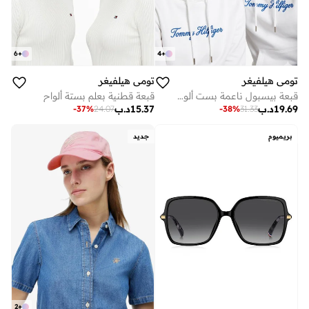
6
+
4
+
تومي هيلفيغر
تومي هيلفيغر
قبعة بيسبول ناعمة بست ألواح
قبعة قطنية بعلم بستة ألواح
19.69
د.ب
15.37
د.ب
-
37
%
24.07
-
38
%
31.33
بريميوم
جديد
2
+