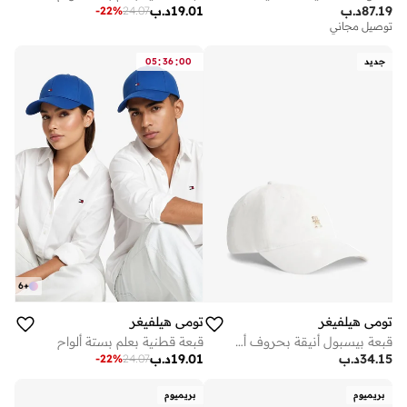
87.19
د.ب
19.01
د.ب
-
22
%
24.07
توصيل مجاني
:
:
جديد
00
36
05
6
+
تومي هيلفيغر
تومي هيلفيغر
قبعة بيسبول أنيقة بحروف أولى مغسولة
قبعة قطنية بعلم بستة ألواح
34.15
د.ب
19.01
د.ب
-
22
%
24.07
بريميوم
بريميوم