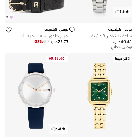
)
7
(
4.6
2
+
تومي هيلفيغر
تومي هيلفيغر
ساعة يد تناظرية دائرية
حزام جلدي بشعار أحرف أولى معدني
40.41
د.ب
22.77
د.ب
-
33
%
33.71
توصيل مجاني
:
:
الأكثر مبيعا
00
36
05
)
5
(
4.8