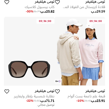
تومي هيلفيغر
تومي هيلفيغر
قلادة كريستال من الفولاذ المقاوم للصدأ
كاب بيسبول كلاسيك
29.59
د.ب
25.82
د.ب
-
30
%
36.79
:
:
:
:
05
36
00
05
36
00
6
+
تومي هيلفيغر
تومي هيلفيغر
قبعة علم ناعمة بست ألواح
نظارة شمسية بإطار وايفارير
23.91
د.ب
71.71
د.ب
-
22
%
91.82
-
10
%
26.41
توصيل مجاني
على وشك النفاد
توصيل مجاني