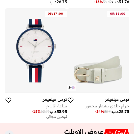
31.76
د.ب
26.75
د.ب
-
13
%
36.42
:
:
:
:
05
37
00
05
36
00
2
+
تومي هيلفيغر
تومي هيلفيغر
حزام جلدي بشعار محفور
ساعة انالوج
25.73
د.ب
53.95
د.ب
-
15
%
62.76
-
24
%
33.71
توصيل مجاني
عروض الاوتلت