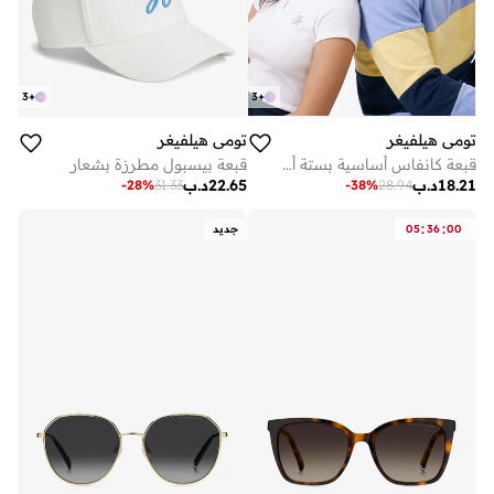
3
+
3
+
تومي هيلفيغر
تومي هيلفيغر
قبعة كانفاس أساسية بستة ألواح
قبعة بيسبول مطرزة بشعار
18.21
د.ب
22.65
د.ب
-
28
%
31.33
-
38
%
28.94
:
:
00
36
05
جديد