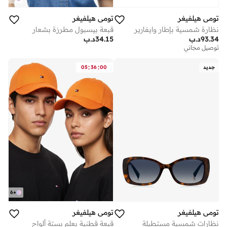
تومي هيلفيغر
تومي هيلفيغر
نظارة شمسية بإطار وايفارير
قبعة بيسبول مطرزة بشعار
93.34
د.ب
34.15
د.ب
توصيل مجاني
:
:
جديد
00
36
05
6
+
تومي هيلفيغر
تومي هيلفيغر
نظارات شمسية مستطيلة
قبعة قطنية بعلم بستة ألواح