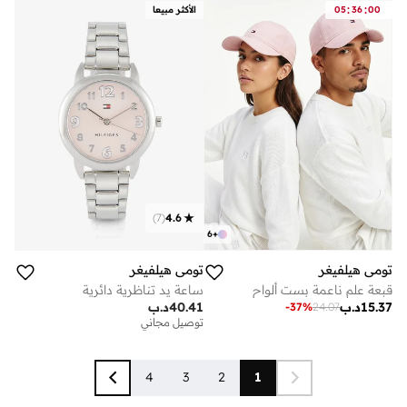
:
:
00
36
05
الأكثر مبيعا
)
7
(
4.6
6
+
تومي هيلفيغر
تومي هيلفيغر
قبعة علم ناعمة بست ألواح
ساعة يد تناظرية دائرية
15.37
د.ب
40.41
د.ب
-
37
%
24.07
توصيل مجاني
4
3
2
1