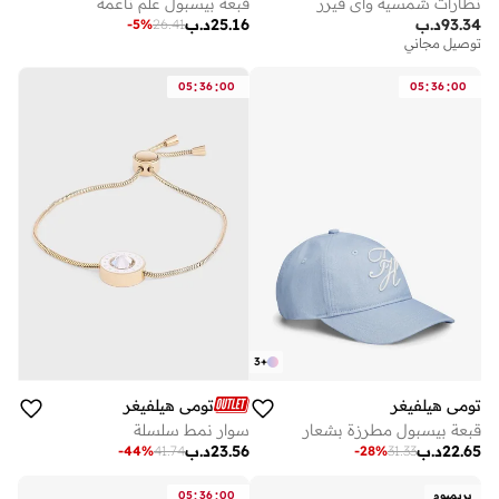
نظارات شمسية واي فيرر
قبعة بيسبول علم ناعمة
93.34
د.ب
25.16
د.ب
-
5
%
26.41
توصيل مجاني
:
:
:
:
05
36
00
05
36
00
3
+
تومي هيلفيغر
تومي هيلفيغر
قبعة بيسبول مطرزة بشعار
سوار نمط سلسلة
22.65
د.ب
23.56
د.ب
-
44
%
41.74
-
28
%
31.33
:
:
بريميوم
00
36
05