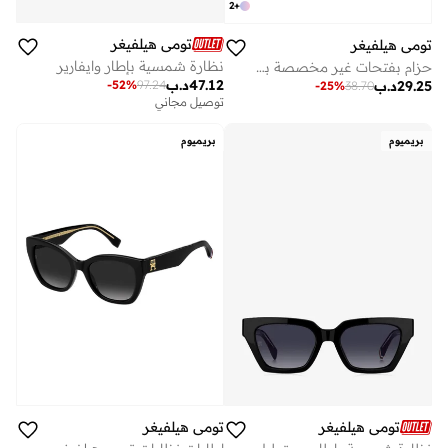
2
+
تومي هيلفيغر
تومي هيلفيغر
نظارة شمسية بإطار وايفارير
حزام بفتحات غير مخصصة بتفاصيل شعار
47.12
د.ب
-
52
%
97.24
29.25
د.ب
-
25
%
38.70
توصيل مجاني
بريميوم
بريميوم
تومي هيلفيغر
تومي هيلفيغر