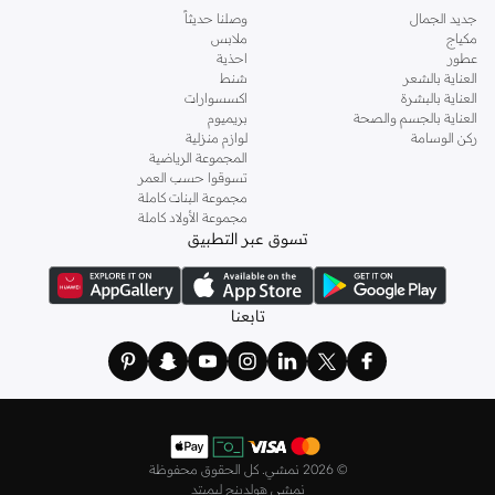
جديد الجمال
وصلنا حديثاً
مكياج
ملابس
عطور
احذية
العناية بالشعر
شنط
العناية بالبشرة
اكسسوارات
العناية بالجسم والصحة
بريميوم
ركن الوسامة
لوازم منزلية
المجموعة الرياضية
تسوقوا حسب العمر
مجموعة البنات كاملة
مجموعة الأولاد كاملة
تسوق عبر التطبيق
تابعنا
©
2026 نمشي. كل الحقوق محفوظة
نمشي هولدينج ليميتد