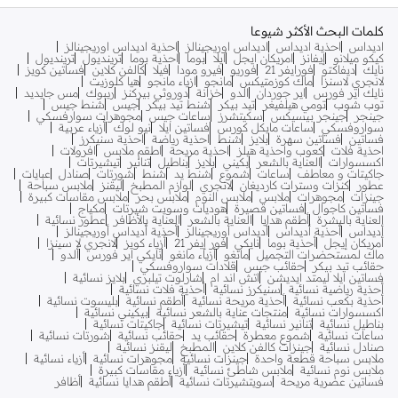
كلمات البحث الأكثر شيوعا
اديداس
احذية اديداس
اديداس اوريجينالز
احذية اديداس اوريجينالز
كيكو ميلانو
إيفانز
امريكان ايجل
ايلا
بوما
احذية بوما
ترينديول
ترينديول
نايك
ديفاكتو
فورايفر 21
فوريو
فيرو مودا
فيلا
كالفن كلاين
فساتين كويز
لانجري لاسنزا
ماك كوزمتيكس
مانجو
ازياء مانجو
هيا كلوزيت
نايك اير فورس
اير جوردان
الدو
خزانة
دوروثي بيركنز
ريبوك
مس جايديد
توب شوب
تومي هيلفيغر
تيد بيكر
شنط تيد بيكر
جيس
شنط جيس
جينجر
جينجر بيسيكس
سكيتشرز
ساعات جيس
مجوهرات سوارفسكي
سواروفسكي
ساعات مايكل كورس
فساتين ايلا
نيو لوك
أزياء عربية
فساتين
فساتين سهرة
بلايز
شنط
احذية رياضة
احذية سنيكرز
احذية فلات
كعوب واحذية هيلز
احذية مريحة
اطقم ملابس
افرولات
اكسسوارات
العناية بالشعر
بكيني
بلايز
بناطيل
تنانير
تيشيرتات
جاكيتات و معاطف
ساعات
شموع
شنط يد
شنط
شورتات
صنادل
عبايات
عطور
كنزات وسترات كارديغان
لانجري
لوازم المطبخ
ليقنز
ملابس سباحة
جينزات
مجوهرات
ملابس
ملابس النوم
ملابس بحر
ملابس مقاسات كبيرة
فساتين كاجوال
فساتين قصيرة
هوديات وسويت شيرتات
مكياج
العناية بالبشرة
أطقم هدايا
العناية بالشعر
العناية بالأظافر
عطور نسائية
أديداس
أحذية أديداس
أديداس أوريجينالز
أحذية أديداس أوريجينالز
أمريكان إيجل
أحذية بوما
نايكي
فور إيفر 21
أزياء كويز
لانجري لا سينزا
ماك لمستحضرات التجميل
مانغو
أزياء مانغو
نايكي اير فورس
ألدو
حقائب تيد بيكر
حقائب جيس
قلادات سواروفسكي
فساتين ايلا ليمتد ايديشن
اتش اند ام
شارلوت تيلبري
بلايز نسائية
أحذية رياضية نسائية
سنيكرز نسائية
أحذية فلات نسائية
أحذية بكعب نسائية
أحذية مريحة نسائية
أطقم نسائية
بليسوت نسائية
اكسسوارات نسائية
منتجات عناية بالشعر نسائية
بيكيني نسائية
بناطيل نسائية
تنانير نسائية
تيشيرتات نسائية
جاكيتات نسائية
ساعات نسائية
شموع معطرة
حقائب يد
حقائب نسائية
شورتات نسائية
صنادل نسائية
جينزات كالفن كلاين
المطبخ
ليقنز نسائية
ملابس سباحة قطعة واحدة
جينزات نسائية
مجوهرات نسائية
أزياء نسائية
ملابس نوم نسائية
ملابس شاطئ نسائية
أزياء مقاسات كبيرة
فساتين عصرية مريحة
سويتشيرتات نسائية
أطقم هدايا نسائية
أظافر