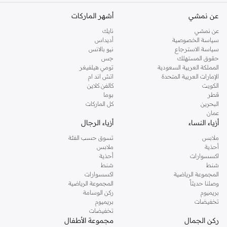
عن نمشي
أشهر الماركات
عن نمشي
نايك
سياسة الخصوصية
أديداس
سياسة الاسترجاع
نيو بالانس
حقوق المستهلك
جس
المملكة العربية السعودية
تومي هيلفيغر
الإمارات العربية المتحدة
اتش اند ام
الكويت
كالفن كلاين
قطر
بوما
البحرين
كل الماركات
عمان
أزياء النساء
أزياء الرجال
ملابس
تسوق حسب الفئة
أحذية
ملابس
اكسسوارات
أحذية
شنط
شنط
المجموعة الرياضية
اكسسوارات
وصلنا حديثاً
المجموعة الرياضية
بريميوم
ركن الوسامة
تخفيضات
بريميوم
تخفيضات
ركن الجمال
مجموعة الأطفال