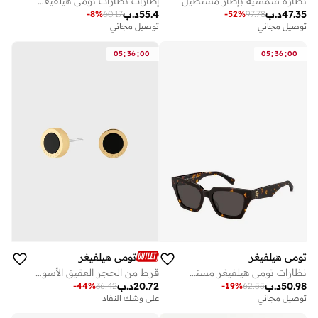
نظارة شمسية بإطار مستطيل
إطارات نظارات تومي هيلفيغر مستطيلة
47.35
د.ب
55.4
د.ب
-
8
%
60.17
-
52
%
97.78
توصيل مجاني
توصيل مجاني
:
:
:
:
05
36
00
05
36
00
تومي هيلفيغر
تومي هيلفيغر
نظارات تومي هيلفيغر مستطيلة هندسية
قرط من الحجر العقيق الأسود من الفولاذ المطلي الأيوني باللون الذهبي
50.98
د.ب
20.72
د.ب
-
44
%
36.42
-
19
%
62.55
توصيل مجاني
على وشك النفاد