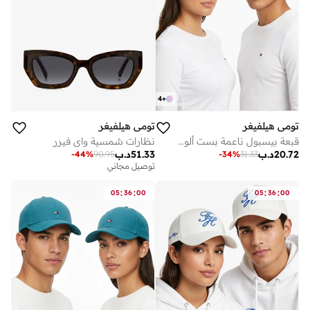
4
+
تومي هيلفيغر
تومي هيلفيغر
قبعة بيسبول ناعمة بست ألواح
نظارات شمسية واي فيرر
20.72
د.ب
51.33
د.ب
-
44
%
90.95
-
34
%
31.33
توصيل مجاني
:
:
:
:
05
36
00
05
36
00