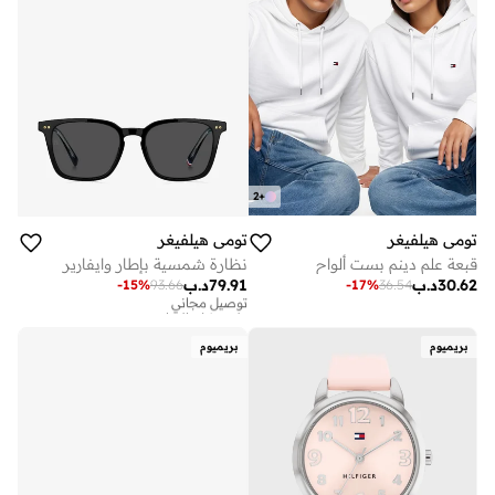
2
+
تومي هيلفيغر
تومي هيلفيغر
قبعة علم دينم بست ألواح
نظارة شمسية بإطار وايفارير
30.62
د.ب
79.91
د.ب
-
15
%
93.66
-
17
%
36.54
توصيل مجاني
على وشك النفاد
توصيل مجاني
على وشك النفاد
بريميوم
بريميوم