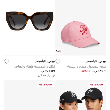
3
+
تومي هيلفيغر
تومي هيلفيغر
قبعة بيسبول مطرزة بشعار
نظارة شمسية بإطار وايفارير
32.1
د.ب
97.09
د.ب
-
6
%
34.03
توصيل مجاني
:
:
:
:
05
36
00
05
36
00