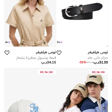
3
+
2
+
تومي هيلفيغر
تومي هيلفيغر
حزام داني جلد
قبعة بيسبول مطرزة بشعار
31.55
د.ب
34.15
د.ب
-
31
%
45.14
:
:
:
:
05
36
00
05
36
00