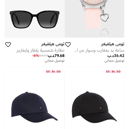
تومي هيلفيغر
تومي هيلفيغر
ساعة يد بعقارب وسوار من السيليكون
نظارة شمسية بإطار وايفارير
36.42
د.ب
79.68
د.ب
-
6
%
84.69
توصيل مجاني
توصيل مجاني
:
:
:
:
05
36
00
05
36
00