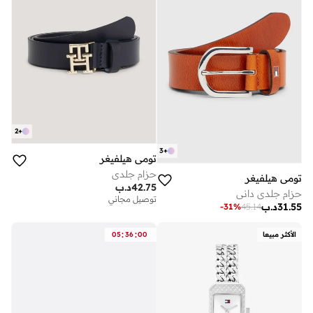
2
+
3
+
تومي هيلفيغر
حزام جلدي
تومي هيلفيغر
42.75
د.ب
حزام جلدي داني
توصيل مجاني
31.55
د.ب
-
31
%
45.14
:
:
الأكثر مبيعا
00
36
05