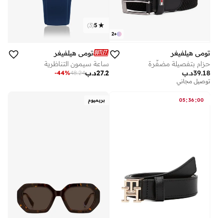
)
3
(
5
2
+
تومي هيلفيغر
تومي هيلفيغر
ساعة سيمون التناظرية
حزام بتفصيلة مضفّرة
27.2
د.ب
39.18
د.ب
-
44
%
48.24
توصيل مجاني
:
:
00
36
05
بريميوم