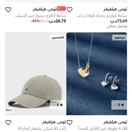
تومي هيلفيغر
تومي هيلفيغر
ساعة كوارتز بحزام فولاذي تناظرية
ساعة أنالوج بسوار من السيليكون
75.69
د.ب
26.75
د.ب
-
45
%
48.24
توصيل مجاني
بريميوم
للجنسين
)
2
(
5
)
4
(
5
3
+
تومي هيلفيغر
تومي هيلفيغر
قلادة طويلة غير القابل للصدأ
كاب كلاسيكي بشعار الماركة