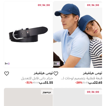
على وشك النفاد
:
:
:
:
05
36
00
05
36
00
3
+
5
+
تومي هيلفيغر
تومي هيلفيغر
حزام داني قابل للتعديل
قبعة قطنية بتصميم لوحات للشركات
31.55
د.ب
22.65
د.ب
-
31
%
45.14
-
28
%
31.33
:
:
00
36
05
بريميوم