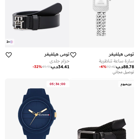
2
+
تومي هيلفيغر
تومي هيلفيغر
سارة ساعة تناظرية
حزام جلدي
88.78
د.ب
34.41
د.ب
-
32
%
49.91
-
4
%
92.42
توصيل مجاني
:
:
بريميوم
00
36
05