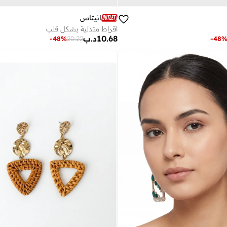
انيتاس
اقراط متدلية بشكل قلب
10.68
د.ب
-
48
%
20.22
-
48