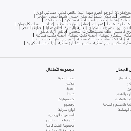
ورايفر 21
فوريو
فيرو مودا
فيلا
كالفن كلاين
فساتين كويز
يلفيغر
تيد بيكر
شنط تيد بيكر
جيس
شنط جيس
جينجر
بلايز
شنط
احذية رياضة
احذية سنيكرز
احذية فلات
شنط يد
شنط
شورتات
صنادل
عبايات
عطور
كنزات وسترات كارديغان
ات وسويت شيرتات
مكياج
العناية بالبشرة
أطقم هدايا
العناية بالشعر
ري لا سينزا
ماك لمستحضرات التجميل
مانغو
أزياء مانغو
ائية
سنيكرز نسائية
أحذية فلات نسائية
أحذية بكعب نسائية
ية
جاكيتات نسائية
ساعات نسائية
شموع معطرة
حقائب يد
سائية
ملابس نوم نسائية
ملابس شاطئ نسائية
أزياء مقاسات كبيرة
 الجمال
مجموعة الأطفال
د الجمال
وصلنا حديثاً
اج
ملابس
ر
احذية
اية بالشعر
شنط
اية بالبشرة
اكسسوارات
ناية بالجسم والصحة
بريميوم
 الوسامة
لوازم منزلية
المجموعة الرياضية
تسوقوا حسب العمر
مجموعة البنات كاملة
مجموعة الأولاد كاملة