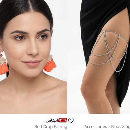
انيتاس
Red Drop Earring
Leg Accessories - Black Single Belt - Crystal