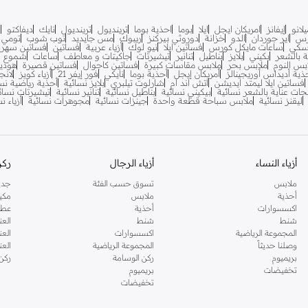
لانو
إيفانز
امريكان ايجل
ايلا
بوما
احذية بوما
ترينديول
ترينديول
نايك
ديفاكتو
ف
رس
اير جوردان
الدو
خزانة
دوروثي بيركنز
ريبوك
مس جايديد
توب شوب
تومي ه
سكي
ساعات مايكل كورس
فساتين ايلا
نيو لوك
أزياء عربية
فساتين
فساتين سهرة
ية بالشعر
بكيني
بلايز
بناطيل
تنانير
تيشيرتات
جاكيتات و معاطف
ساعات
شموع
بس النوم
ملابس بحر
ملابس مقاسات كبيرة
فساتين كاجوال
فساتين قصيرة
هودي
ذية أديداس أوريجينالز
أمريكان إيجل
أحذية بوما
نايكي
فور إيفر 21
أزياء كويز
لانج
فساتين ايلا ليمتد ايديشن
اتش اند ام
شارلوت تيلبري
بلايز نسائية
أحذية رياضية نس
جات عناية بالشعر نسائية
بيكيني نسائية
بناطيل نسائية
تنانير نسائية
تيشيرتات نسائ
ليقنز نسائية
ملابس سباحة قطعة واحدة
جينزات نسائية
مجوهرات نسائية
أزياء ن
أزياء النساء
أزياء الرجال
ركن
ملابس
تسوق حسب الفئة
جدي
أحذية
ملابس
مكي
اكسسوارات
أحذية
عطو
شنط
شنط
العن
المجموعة الرياضية
اكسسوارات
العن
وصلنا حديثاً
المجموعة الرياضية
الع
بريميوم
ركن الوسامة
ركن
تخفيضات
بريميوم
تخفيضات