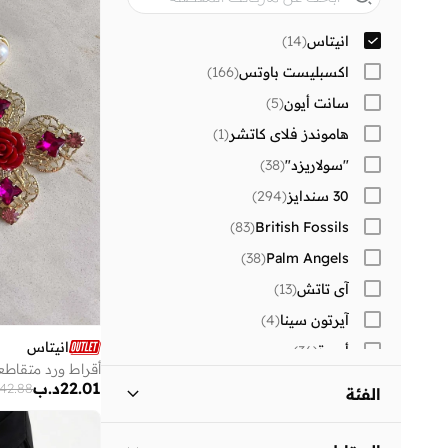
انيتاس
(
14
)
اكسبليست باوتس
(
166
)
سانت أيون
(
5
)
هاموندز فلاي كاتشر
(
1
)
"سولاريزد"
(
38
)
30 سندايز
(
294
)
)
83
(
British Fossils
)
38
(
Palm Angels
آي تاتش
(
13
)
آيرتون سينا
(
4
)
انيتاس
أميرة
(
36
)
أقراط ورد متقاطع
أنا وأنا
(
18
)
22.01
د.ب
42.88
الفئة
أنوذر كوتون لاب
(
1
)
اكسسوارات - الكل
)
14
(
أو نيل
(
13
)