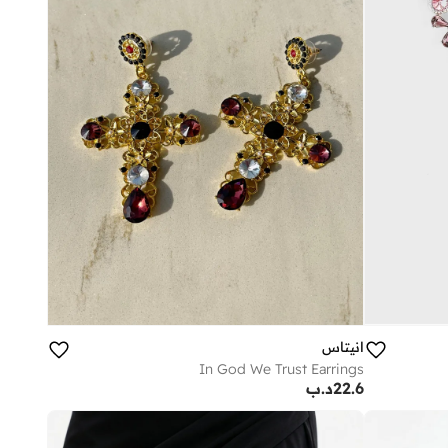
انيتاس
In God We Trust Earrings
22.6
د.ب