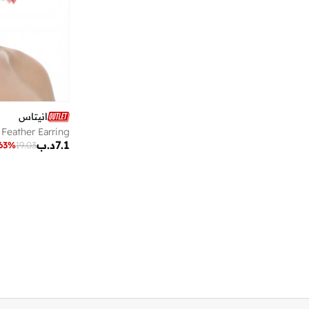
جاست نيتشر
(
3
)
جاك اند جونز
(
19
)
جانارا جونز
(
7
)
جس
(
419
)
جميلة
(
4
)
جورج وير
(
4
)
انيتاس
جوردن
(
3
)
Feather Earring
7.1
د.ب
63
%
19.03
جورين بروس.
(
141
)
جون جاكوبس
(
87
)
جون هاتر
(
27
)
جي شوك
(
3
)
جيبرز بيبرز
(
1
)
جينجر
(
160
)
خزانة
(
85
)
د ك ن ي
(
43
)