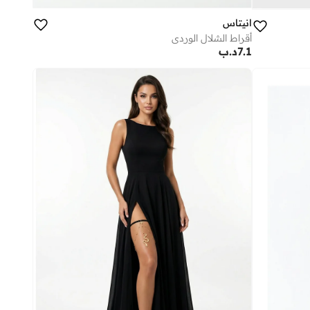
انيتاس
أقراط الشلال الوردي
7.1
د.ب