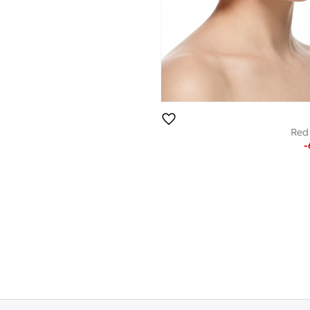
Red 
-