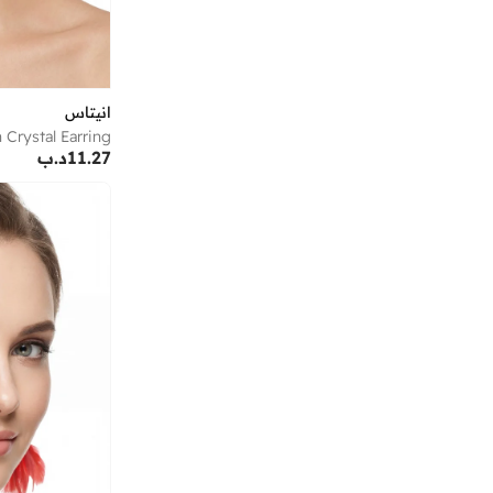
بينكو
(
2
)
بيور سكارفس
(
1
)
تايك تو
(
608
)
انيتاس
تروساردي
(
114
)
 Crystal Earring
تمبرلاند
(
8
)
11.27
د.ب
توفا شال من مودانيسا
(
6
)
تومي جينز
(
38
)
تومي هيلفيغر
(
196
)
تيتان
(
15
)
تيد بيكر
(
100
)
تيك وود
(
3
)
تيكرز
(
9
)
ثوجفيت
(
3
)
جابيز دول هاوس
(
1
)