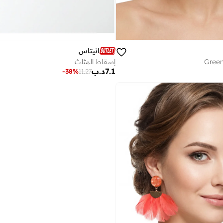
انيتاس
Green
إسقاط المثلث
7.1
د.ب
-
38
%
11.27