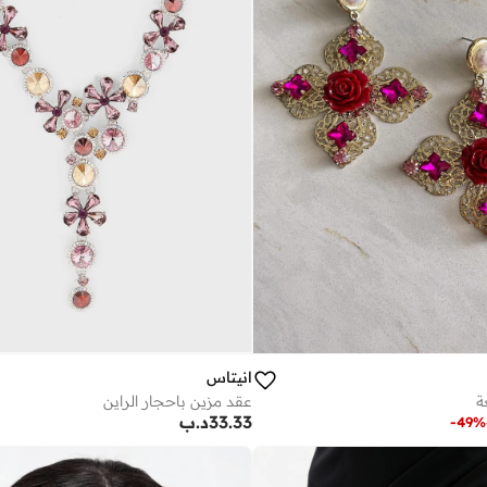
انيتاس
ة
عقد مزين باحجار الراين
33.33
د.ب
-
49
%