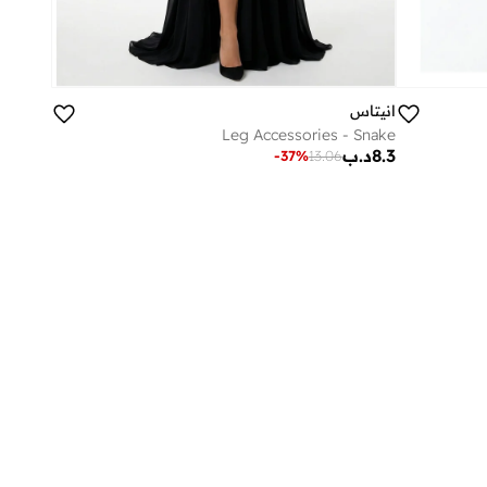
انيتاس
Leg Accessories - Snake
8.3
د.ب
-
37
%
13.06