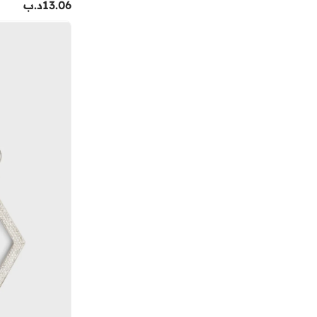
13.06
د.ب
الدو
(
127
)
امبوريو ارماني
(
12
)
انتا
(
4
)
اندر ارمر
(
31
)
اوفيليا
(
12
)
اوليفيا بورتون
(
29
)
اونلي
(
1
)
ايلا
(
220
)
ايلا ليمتد اديشن
(
76
)
بابولات
(
3
)
باج سمارت
(
3
)
بالموناس
(
474
)
بامبيميسي
(
10
)
بانجل_أب
(
5
)
باندورا
(
5
)