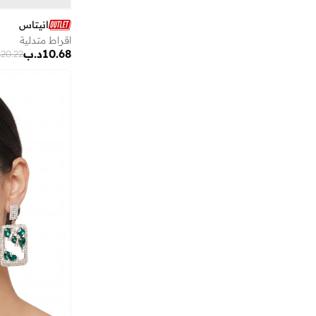
بريف ريفوكس
(
9
)
انيتاس
اقراط متدلية
بلاك أوت
(
250
)
10.68
د.ب
%
20.22
بلو بيك
(
1
)
بورجا
(
2
)
بورشه
(
8
)
بوس
(
33
)
بوكيمون
(
2
)
بول
(
14
)
بولارويد
(
87
)
بولو رالف لورين
(
11
)
بوليس
(
201
)
بوما
(
45
)
بي ام دبليو موتور سبورت
(
12
)
بيلا بارنيت
(
7
)