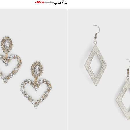
7.1
د.ب
-
46
%
13.06