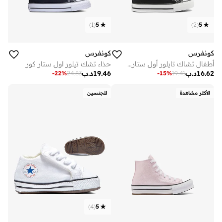
)
1
(
5
)
2
(
5
كونفرس
كونفرس
أطفال تشاك تايلور أول ستار في
حذاء تشك تيلور اول ستار كور
16.62
د.ب
19.46
د.ب
-
22
%
24.83
-
15
%
19.41
الأكثر مشاهدة
للجنسين
)
4
(
5