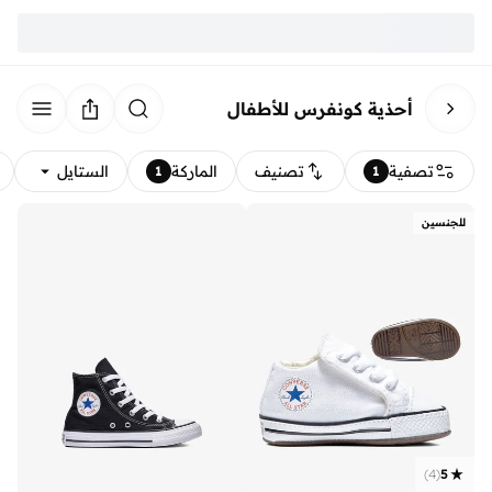
أحذية كونفرس للأطفال
تصفية
تصنيف
الماركة
الستايل
1
1
للجنسين
)
4
(
5