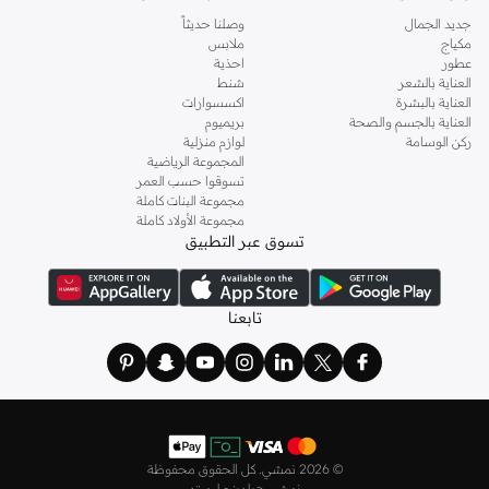
مريحة، بما في ذلك الدفع عند الاستلام، لتجعل تجربة التسوق الخاصة بك سلسة.
جديد الجمال
وصلنا حديثاً
تسوق تشكيلة أحذية كونفرس للأطفال اليوم ودع طفلك ينطلق بأناقة وراحة.
مكياج
ملابس
عطور
احذية
العناية بالشعر
شنط
العناية بالبشرة
اكسسوارات
العناية بالجسم والصحة
بريميوم
ركن الوسامة
لوازم منزلية
المجموعة الرياضية
تسوقوا حسب العمر
مجموعة البنات كاملة
مجموعة الأولاد كاملة
تسوق عبر التطبيق
تابعنا
©
2026 نمشي. كل الحقوق محفوظة
نمشي هولدينج ليميتد