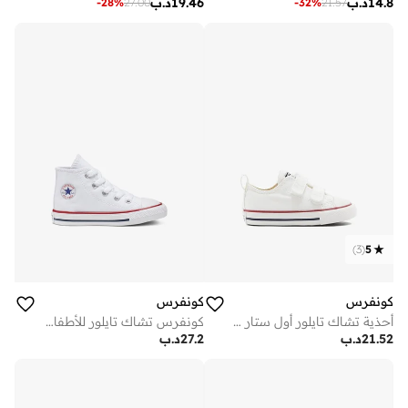
14.8
د.ب
19.46
د.ب
-
28
%
27.00
-
32
%
21.57
)
3
(
5
كونفرس
كونفرس
أحذية تشاك تايلور أول ستار في للأطفال
كونفرس تشاك تايلور للأطفال الرضع
21.52
د.ب
27.2
د.ب