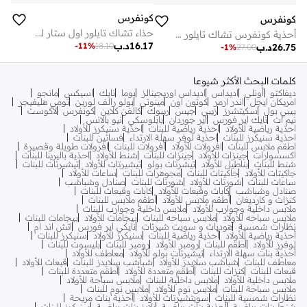
كونفرس
كونفرس
حذاء تشاك تايلور اول ستار للبيبي
أحذية كونفرس تشاك تايلور إيفا ليفت للأطفال
16.17
د.ب
-
11
%
18.10
26.75
د.ب
-
1
%
27.00
كلمات البحث الأكثر شيوعا
ديفاكتو
أونلي
اديداس
اديداس اوريجينالز
بوما
نايك
اسيكس
مانجو
امريكان ايجل
اندر ارمر
كوتون اون
مينوتي
بولو رالف لورين
تومي هليفيجر
بيبي بول
سكيتشرز
زيبي
جيس
ريبوك
كالفن كلاين
كونفرس
لاكوست
نيم ات
نايك اير فورس
اير جوردان
بابلوسكي
نيو بالانس
احذية رياضية للأولاد
احذية رياضية للبنات
احذية سنيكرز للأولاد
احذية سنيكرز للبنات
احذية لوفر سهلة الارتداء
فساتين للبنات
اطقم ملابس للبنات
افرولات للأولاد
افرولات للبنات
افرولات طويلة وقصيرة
اكسسوارات
جينزات للأولاد
جينزات للبنات
شنط للأولاد
احذية باليرينا للبنات
شنط للبنات
بناطيل للأولاد
تيشرتات بولو
تيشيرتات للأولاد
تيشيرتات للبنات
جاكيتات للأولاد
جاكيتات للبنات
مجوهرات للبنات
ساعات للأولاد
ساعات للبنات
شورتات للأولاد
شورتات للبنات
صنادل وشباشب
صنادل وشباشب
كابات وقبعات للأولاد
كابات وقبعات للبنات
كنزات و كارديغان
أطقم ملابس للأولاد
أطقم ملابس للبنات
ملابس داخلية وجوارب للأولاد
ملابس داخلية وجوارب للبنات
ملابس سباحه للأولاد
ملابس سباحه للبنات
بيجامات للأولاد
بيجامات للبنات
نظارات شمسية
هوديات و سويت شيرتات
نايكي اير فورس
اتش اند ام
أحذية رياضية للأولاد
أحذية رياضية للبنات
سنيكرز للأولاد
سنيكرز للبنات
لوفرز للأولاد
أطقم للبنات
رومبر للأولاد
رومبر للبنات
بليسوت للبنات
أحذية بنات سهلة الارتداء
تيشيرتات بولو للأولاد
معاطف للأولاد
معاطف للبنات
شباشب سلايدز للأولاد
شباشب سلايدز للبنات
قبعات للأولاد
قبعات للبنات
كنزات للبنات
أطقم متعددة للأولاد
أطقم متعددة للبنات
ملابس داخلية للأولاد
ملابس داخلية للبنات
ملابس سباحة للأولاد
ملابس سباحة للبنات
ملابس نوم للأولاد
ملابس نوم للبنات
نظارات شمسية للبنات
سويتشيرتات للأولاد
أحذية بنات مريحة
شنط بنات رياضية
أحذية بنات رياضية
بلايز بنات رياضية
سنيكرز للبنات