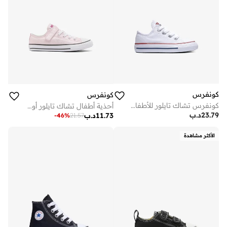
كونفرس
كونفرس
كونفرس تشاك تايلور للأطفال الرضع
أحذية أطفال تشاك تايلور أول ستار
23.79
د.ب
11.73
د.ب
-
46
%
21.57
الأكثر مشاهدة