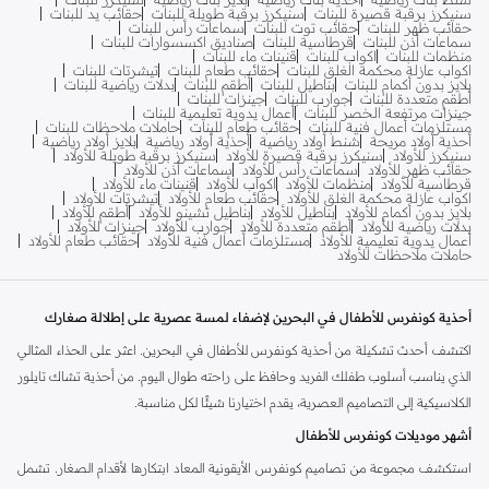
سنيكرز برقبة قصيرة للبنات
سنيكرز برقبة طويلة للبنات
حقائب يد للبنات
حقائب ظهر للبنات
حقائب توت للبنات
سماعات رأس للبنات
سماعات أذن للبنات
قرطاسية للبنات
صناديق اكسسوارات للبنات
منظمات للبنات
اكواب للبنات
قنينات ماء للبنات
اكواب عازلة محكمة الغلق للبنات
حقائب طعام للبنات
تيشرتات للبنات
بلايز بدون أكمام للبنات
بناطيل للبنات
أطقم للبنات
بدلات رياضية للبنات
أطقم متعددة للبنات
جوارب للبنات
جينزات للبنات
جينزات مرتفعة الخصر للبنات
أعمال يدوية تعليمية للبنات
مستلزمات أعمال فنية للبنات
حقائب طعام للبنات
حاملات ملاحظات للبنات
أحذية أولاد مريحة
شنط أولاد رياضية
أحذية أولاد رياضية
بلايز أولاد رياضية
سنيكرز للأولاد
سنيكرز برقبة قصيرة للأولاد
سنيكرز برقبة طويلة للأولاد
حقائب ظهر للأولاد
سماعات رأس للأولاد
سماعات أذن للأولاد
قرطاسية للأولاد
منظمات للأولاد
اكواب للأولاد
قنينات ماء للأولاد
اكواب عازلة محكمة الغلق للأولاد
حقائب طعام للأولاد
تيشرتات للأولاد
بلايز بدون أكمام للأولاد
بناطيل للأولاد
بناطيل تشينو للأولاد
أطقم للأولاد
بدلات رياضية للأولاد
أطقم متعددة للأولاد
جوارب للأولاد
جينزات للأولاد
أعمال يدوية تعليمية للأولاد
مستلزمات أعمال فنية للأولاد
حقائب طعام للأولاد
حاملات ملاحظات للأولاد
أحذية كونفرس للأطفال في البحرين لإضفاء لمسة عصرية على إطلالة صغارك
اكتشف أحدث تشكيلة من أحذية كونفرس للأطفال في البحرين. اعثر على الحذاء المثالي
الذي يناسب أسلوب طفلك الفريد وحافظ على راحته طوال اليوم. من أحذية تشاك تايلور
الكلاسيكية إلى التصاميم العصرية، يقدم اختيارنا شيئًا لكل مناسبة.
أشهر موديلات كونفرس للأطفال
استكشف مجموعة من تصاميم كونفرس الأيقونية المعاد ابتكارها لأقدام الصغار. تشمل