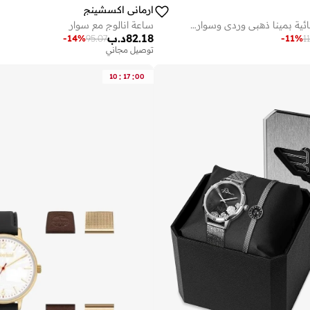
ارماني اكسشينج
ساعة سيتيزن نسائية بمينا ذهبي وردي وسوار شبكي تعمل بالطاقة الشمسية
ساعة انالوج مع سوار
82.18
د.ب
-
11
%
1
-
14
%
95.07
توصيل مجاني
:
:
10
17
00