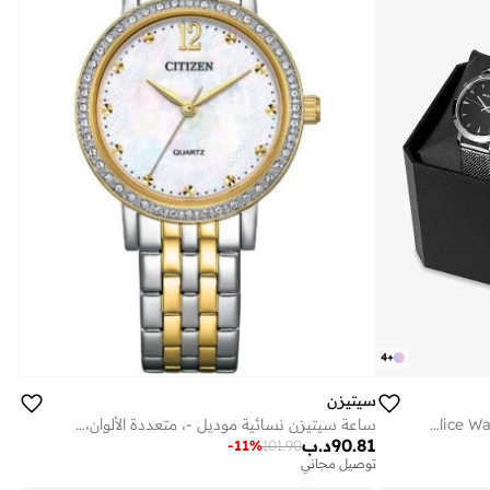
4
+
سيتيزن
ساعة سيتيزن نسائية موديل -، متعددة الألوان، سوار
Police Watch & Bracelet Gift Set for Women
90.81
د.ب
-
11
%
101.90
توصيل مجاني