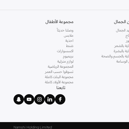
 الجمال
مجموعة الأطفال
د الجمال
وصلنا حديثاً
اج
ملابس
ر
احذية
اية بالشعر
شنط
اية بالبشرة
اكسسوارات
ناية بالجسم والصحة
بريميوم
 الوسامة
لوازم منزلية
المجموعة الرياضية
تسوقوا حسب العمر
مجموعة البنات كاملة
مجموعة الأولاد كاملة
تابعنا
إكسسوارك المفضل التالي وامتلاكه.
Namshi Holding Limited