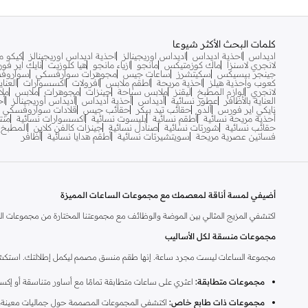
كلمات البحث الأكثر شيوعا
اديداس
احذية اديداس
اديداس اوريجينالز
احذية اديداس اوريجينالز
كيكو مي
لانجري لاسنزا
ماك كوزمتيكس
مانجو
ازياء مانجو
هيا كلوزيت
نايك اير فو
جينجر بيسيكس
سكيتشرز
ساعات جيس
مجوهرات سوارفسكي
سواروف
كعوب واحذية هيلز
احذية مريحة
اطقم ملابس
افرولات
اكسسوارات
العنا
لانجري
لوازم المطبخ
ليقنز
ملابس سباحة
جينزات
مجوهرات
ملابس
ملا
العناية بالأظافر
عطور نسائية
أديداس
أحذية أديداس
أديداس أوريجينالز
أح
نايكي اير فورس
ألدو
حقائب تيد بيكر
حقائب جيس
قلادات سواروفسكي
أحذية مريحة نسائية
أطقم نسائية
بليسوت نسائية
اكسسوارات نسائية
منت
حقائب نسائية
شورتات نسائية
صنادل نسائية
جينزات كالفن كلاين
المطبخ
فساتين عصرية مريحة
سويتشيرتات نسائية
أطقم هدايا نسائية
أظافر
أضيفي لمسة أناقة لمعصمك مع مجموعات الساعات المميزة
اكتشفي المزيج المثالي بين الموضة والوظائف مع مجموعتنا المختارة من مجموعات الس
مجموعات منسقة لكل الأساليب
مجموعة الساعات ليست مجرد ساعة. إنها طقم منسق مصمم ليكمل إطلالتك. استكشفي
مجموعات متطابقة:
اعثري على ساعات متطابقة تمامًا مع أساور متناسقة أو إكسس
مجموعات ذات طابع خاص:
اكتشفي المجموعات المصممة حول جماليات معينة، من 