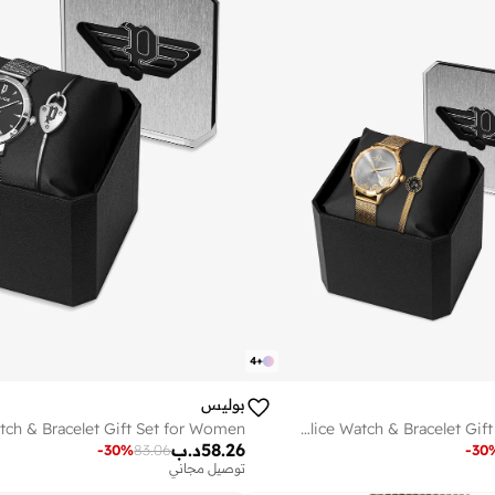
4
+
بوليس
Police Watch & Bracelet Gift Set for Women
58.26
د.ب
-
30
%
83.06
-
30
توصيل مجاني