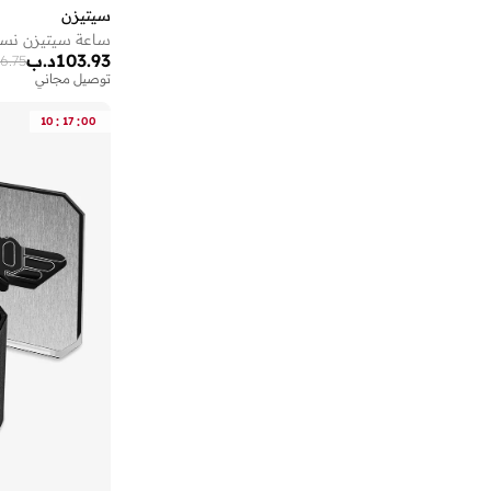
سيتيزن
103.93
د.ب
16.75
توصيل مجاني
على وشك النفاد
توصيل مجاني
:
:
10
17
00
على وشك النفاد