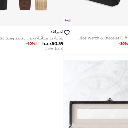
4
+
تمبرلاند
Police Watch & Bracelet Gift Set for Women
ساعة يد نسائية بحزام متعدد ومينا ذه
50.39
د.ب
-
40
%
83.18
-
30
%
توصيل مجاني