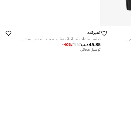
تمبرلاند
بي
طقم ساعات نسائية بعقارب، مينا أبيض، سوار أسود بني فضي، مم
45.85
د.ب
-
40
%
75.67
توصيل مجاني