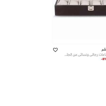
شر
صندوق/منظم ساعات رجالي ونسائي من الجلد النباتي الفاخر مع نافذة زجاجية، علبة عرض ساعات فاخرة جاهزة للهدايا لهواة الجمع
-
8