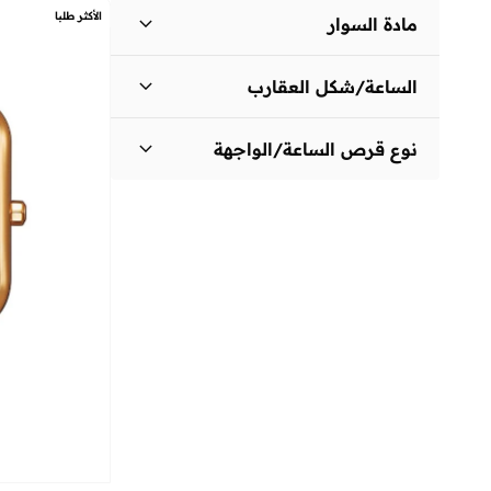
استانلس ستيل
(
2
)
توصيل مجاني
رمادي
(
1
)
الأكثر طلبا
مادة السوار
على وشك النفاد
سوار من الستانلس ستيل
(
3
)
الساعة/شكل العقارب
دائري
(
4
)
نوع قرص الساعة/الواجهة
عقارب/مقابض
(
8
)