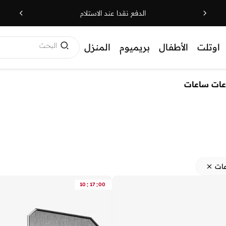
الدفع نقدا عند الاستلام
البحث
اوتلت
الأطفال
بريميوم
المنزل
ات ساعات
ات
:
:
10
17
00