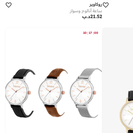
روكاوير
ساعة أنالوج وسوار
21.52
د.ب
:
:
10
17
00