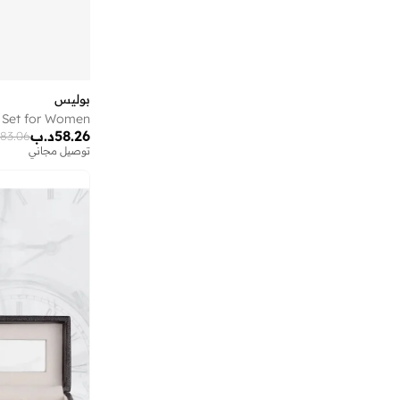
بوليس
58.26
د.ب
83.06
توصيل مجاني