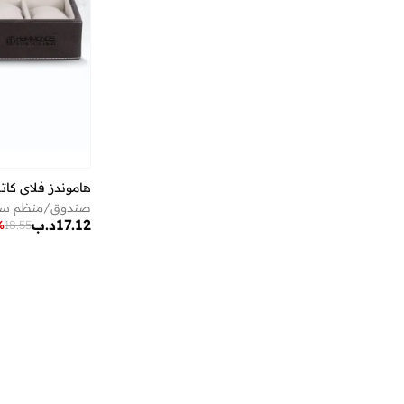
هاموندز فلاي كات
17.12
د.ب
%
18.55