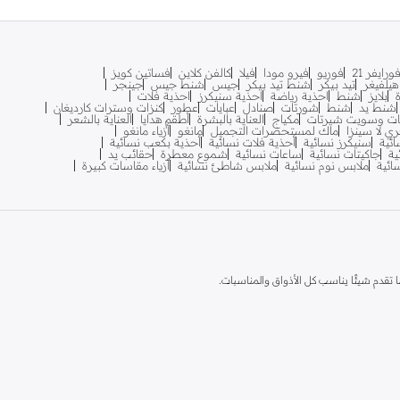
ورايفر 21
فوريو
فيرو مودا
فيلا
كالفن كلاين
فساتين كويز
يلفيغر
تيد بيكر
شنط تيد بيكر
جيس
شنط جيس
جينجر
بلايز
شنط
احذية رياضة
احذية سنيكرز
احذية فلات
شنط يد
شنط
شورتات
صنادل
عبايات
عطور
كنزات وسترات كارديغان
ات وسويت شيرتات
مكياج
العناية بالبشرة
أطقم هدايا
العناية بالشعر
ري لا سينزا
ماك لمستحضرات التجميل
مانغو
أزياء مانغو
ائية
سنيكرز نسائية
أحذية فلات نسائية
أحذية بكعب نسائية
ية
جاكيتات نسائية
ساعات نسائية
شموع معطرة
حقائب يد
سائية
ملابس نوم نسائية
ملابس شاطئ نسائية
أزياء مقاسات كبيرة
قدم شيئًا يناسب كل الأذواق والمناسبات.