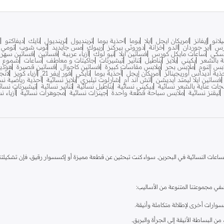
لانو
إيفانز
امريكان ايجل
ايلا
بوما
احذية بوما
ترينديول
ترينديول
نايك
ديفاكتو
ف
رس
اير جوردان
الدو
خزانة
دوروثي بيركنز
ريبوك
مس جايديد
توب شوب
تومي ه
سكي
ساعات مايكل كورس
فساتين ايلا
نيو لوك
أزياء عربية
فساتين
فساتين سهرة
ية بالشعر
بكيني
بلايز
بناطيل
تنانير
تيشيرتات
جاكيتات و معاطف
ساعات
شموع
بس النوم
ملابس بحر
ملابس مقاسات كبيرة
فساتين كاجوال
فساتين قصيرة
هودي
ذية أديداس أوريجينالز
أمريكان إيجل
أحذية بوما
نايكي
فور إيفر 21
أزياء كويز
لانج
فساتين ايلا ليمتد ايديشن
اتش اند ام
شارلوت تيلبري
بلايز نسائية
أحذية رياضية نس
جات عناية بالشعر نسائية
بيكيني نسائية
بناطيل نسائية
تنانير نسائية
تيشيرتات نسائ
ليقنز نسائية
ملابس سباحة قطعة واحدة
جينزات نسائية
مجوهرات نسائية
أزياء ن
اعات النسائية في البحرين. سواء كنت تبحثين عن قطعة مميزة أو إكسسوار رقيق، فإن تشكيلتنا ت
 مجموعتنا المتنوعة من الأساليب:
وارات أخرى لإطلالة متكاملة وأنيقة.
البساطة الأنيقة إلى الجرأة والبريق.