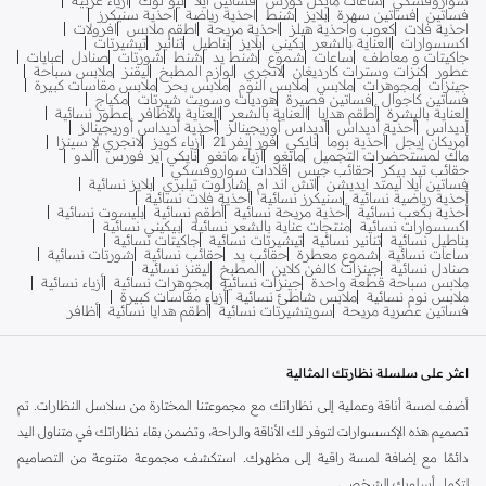
فساتين
فساتين سهرة
بلايز
شنط
احذية رياضة
احذية سنيكرز
احذية فلات
كعوب واحذية هيلز
احذية مريحة
اطقم ملابس
افرولات
اكسسوارات
العناية بالشعر
بكيني
بلايز
بناطيل
تنانير
تيشيرتات
جاكيتات و معاطف
ساعات
شموع
شنط يد
شنط
شورتات
صنادل
عبايات
عطور
كنزات وسترات كارديغان
لانجري
لوازم المطبخ
ليقنز
ملابس سباحة
جينزات
مجوهرات
ملابس
ملابس النوم
ملابس بحر
ملابس مقاسات كبيرة
فساتين كاجوال
فساتين قصيرة
هوديات وسويت شيرتات
مكياج
العناية بالبشرة
أطقم هدايا
العناية بالشعر
العناية بالأظافر
عطور نسائية
أديداس
أحذية أديداس
أديداس أوريجينالز
أحذية أديداس أوريجينالز
أمريكان إيجل
أحذية بوما
نايكي
فور إيفر 21
أزياء كويز
لانجري لا سينزا
ماك لمستحضرات التجميل
مانغو
أزياء مانغو
نايكي اير فورس
ألدو
حقائب تيد بيكر
حقائب جيس
قلادات سواروفسكي
فساتين ايلا ليمتد ايديشن
اتش اند ام
شارلوت تيلبري
بلايز نسائية
أحذية رياضية نسائية
سنيكرز نسائية
أحذية فلات نسائية
أحذية بكعب نسائية
أحذية مريحة نسائية
أطقم نسائية
بليسوت نسائية
اكسسوارات نسائية
منتجات عناية بالشعر نسائية
بيكيني نسائية
بناطيل نسائية
تنانير نسائية
تيشيرتات نسائية
جاكيتات نسائية
ساعات نسائية
شموع معطرة
حقائب يد
حقائب نسائية
شورتات نسائية
صنادل نسائية
جينزات كالفن كلاين
المطبخ
ليقنز نسائية
ملابس سباحة قطعة واحدة
جينزات نسائية
مجوهرات نسائية
أزياء نسائية
ملابس نوم نسائية
ملابس شاطئ نسائية
أزياء مقاسات كبيرة
فساتين عصرية مريحة
سويتشيرتات نسائية
أطقم هدايا نسائية
أظافر
اعثر على سلسلة نظارتك المثالية
أضف لمسة أناقة وعملية إلى نظاراتك مع مجموعتنا المختارة من سلاسل النظارات. تم
تصميم هذه الإكسسوارات لتوفر لك الأناقة والراحة، وتضمن بقاء نظاراتك في متناول اليد
دائمًا مع إضافة لمسة راقية إلى مظهرك. استكشف مجموعة متنوعة من التصاميم
لتكمل أسلوبك الشخصي.