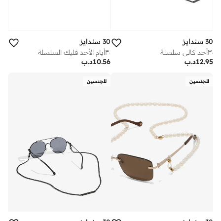
30 سندايز
30 سندايز
٣٠أحد كالي سلسلة
٣٠أيام الأحد فليك السلسلة
12.95
د.ب
10.56
د.ب
للجنسين
للجنسين