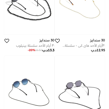
30 سندايز
30 سندايز
٣٠أيام الأحد هاي كي - سلسلة مطلية بالذهب عيار ١٤
٣٠ أيام الأحد سلسلة بينيلوب
12.95
د.ب
13.3
د.ب
-
20
%
16.52