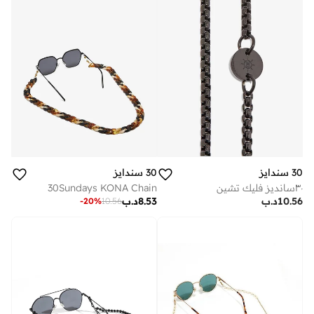
30 سندايز
30 سندايز
٣٠سانديز فليك تشين
30Sundays KONA Chain
10.56
د.ب
8.53
د.ب
-
20
%
10.56