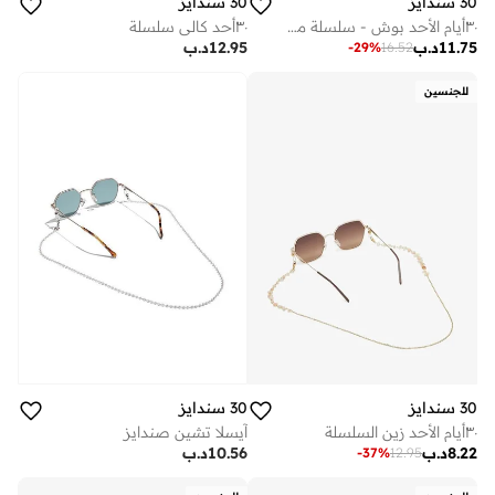
30 سندايز
30 سندايز
٣٠أيام الأحد بوش - سلسلة مطلية بالذهب عيار ١٤ وكرات اللؤلؤ
٣٠أحد كالي سلسلة
11.75
د.ب
12.95
د.ب
-
29
%
16.52
للجنسين
30 سندايز
30 سندايز
٣٠أيام الأحد زين السلسلة
آيسلا تشين صندايز
8.22
د.ب
10.56
د.ب
-
37
%
12.95