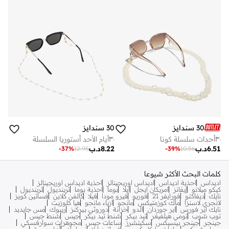
30 سندايز
30 سندايز
٣٠أحدات سلسلة كونا
٣٠أيام الأحد أستوريا السلسلة
6.51
د.ب
8.22
د.ب
-
37
%
12.95
-
39
%
10.56
كلمات البحث الأكثر شيوعا
اديداس
احذية اديداس
اديداس اوريجينالز
احذية اديداس اوريجينالز
كيكو ميلانو
إيفانز
امريكان ايجل
ايلا
بوما
احذية بوما
ترينديول
ترينديول
نايك
ديفاكتو
فورايفر 21
فوريو
فيرو مودا
فيلا
كالفن كلاين
فساتين كويز
لانجري لاسنزا
ماك كوزمتيكس
مانجو
ازياء مانجو
هيا كلوزيت
نايك اير فورس
اير جوردان
الدو
خزانة
دوروثي بيركنز
ريبوك
مس جايديد
توب شوب
تومي هيلفيغر
تيد بيكر
شنط تيد بيكر
جيس
شنط جيس
جينجر
جينجر بيسيكس
سكيتشرز
ساعات جيس
مجوهرات سوارفسكي
سواروفسكي
ساعات مايكل كورس
فساتين ايلا
نيو لوك
أزياء عربية