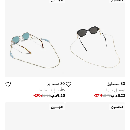
للجنسين
للجنسين
30 سندايز
30 سندايز
لوسيل يومًا
٣٠أحد إيتا سلسلة
8.22
د.ب
9.25
د.ب
-
29
%
12.95
-
37
%
12.95
للجنسين
للجنسين