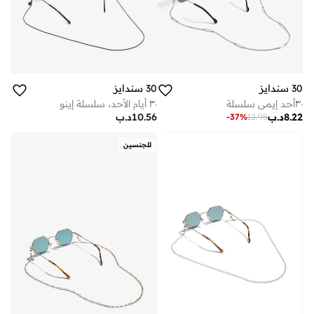
30 سندايز
30 سندايز
٣٠أحد إيمي سلسلة
٣٠ أيام الأحد، سلسلة إينو
8.22
د.ب
10.56
د.ب
-
37
%
12.95
للجنسين