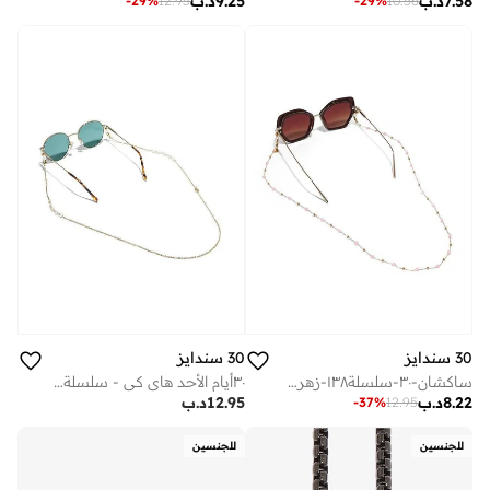
7.58
د.ب
9.25
د.ب
-
29
%
12.95
-
29
%
10.56
30 سندايز
30 سندايز
ساكشان-٣٠-سلسلة١٣٨-زهري-ستارلا-زهري
٣٠أيام الأحد هاي كي - سلسلة مطلية بالذهب عيار ١٤
8.22
د.ب
12.95
د.ب
-
37
%
12.95
للجنسين
للجنسين