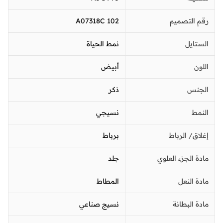
رقم التصميم
A07318C 102
الستايل
نمط الحياة
اللون
أبيض
الجنس
ذكر
النمط
نسيجي
إغلاق/ الرباط
برباط
مادة الجزء العلوي
جلد
مادة النعل
المطاط
مادة البطانة
نسيج صناعي