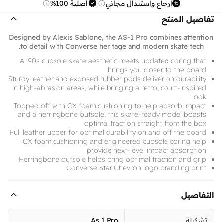
ارجاع واستبدال مجاني
أصلية 100%
تفاصيل المنتج
Designed by Alexis Sablone, the AS-1 Pro combines attention
to detail with Converse heritage and modern skate tech.
A '90s cupsole skate aesthetic meets updated coring that
brings you closer to the board
Sturdy leather and exposed rubber pods deliver on durability
in high-abrasion areas, while bringing a retro, court-inspired
look
Topped off with CX foam cushioning to help absorb impact
and a herringbone outsole, this skate-ready model boasts
optimal traction straight from the box
Full leather upper for optimal durability on and off the board
CX foam cushioning and engineered cupsole coring help
provide next-level impact absorption
Herringbone outsole helps bring optimal traction and grip
Converse Star Chevron logo branding print
التفاصيل
تشكيلة
As 1 Pro