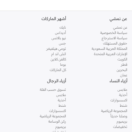
عن نمشي
أشهر الماركات
عن نمشي
نايك
سياسة الخصوصية
أديداس
سياسة الاسترجاع
نيو بالانس
حقوق المستهلك
جس
المملكة العربية السعودية
تومي هيلفيغر
الإمارات العربية المتحدة
اتش اند ام
الكويت
كالفن كلاين
قطر
بوما
البحرين
كل الماركات
عمان
أزياء النساء
أزياء الرجال
ملابس
تسوق حسب الفئة
أحذية
ملابس
اكسسوارات
أحذية
شنط
شنط
المجموعة الرياضية
اكسسوارات
وصلنا حديثاً
المجموعة الرياضية
بريميوم
ركن الوسامة
تخفيضات
بريميوم
تخفيضات