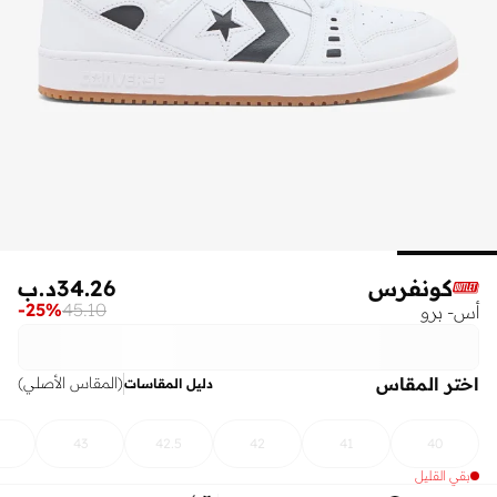
كونفرس
34.26
د.ب
-
25
%
45.10
أس- برو
اختر المقاس
(
المقاس الأصلي
)
دليل المقاسات
43
42.5
42
41
40
بقي القليل