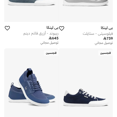
بي لينكا
بي لينكا
ريبوند - أزرق فاتح دينم
فيلوسيتي - ستايلت

645

739
توصيل مجاني
توصيل مجاني
للجنسين
للجنسين