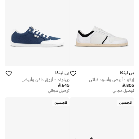
بي لينكا
بي لينكا
إيكو - أبيض وأسود نباتي
ريباوند - أزرق داكن وأبيض

645

805
توصيل مجاني
توصيل مجاني
للجنسين
للجنسين