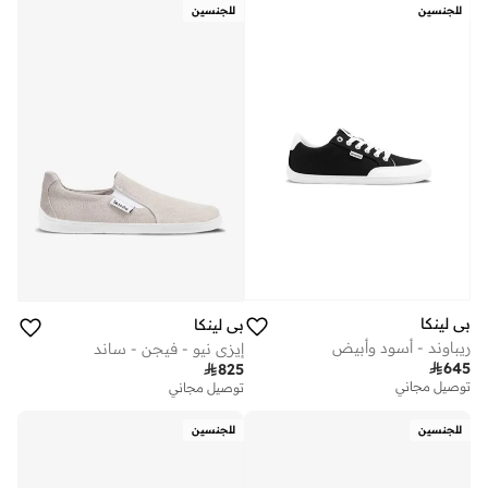
للجنسين
للجنسين
بي لينكا
بي لينكا
ريباوند - أسود وأبيض
إيزي نيو - فيجن - ساند

645

825
توصيل مجاني
توصيل مجاني
للجنسين
للجنسين