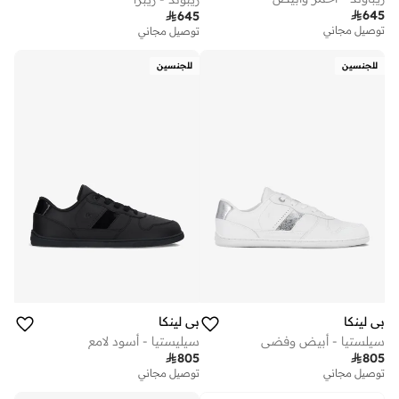

645

645
توصيل مجاني
توصيل مجاني
للجنسين
للجنسين
بي لينكا
بي لينكا
سيلستيا - أبيض وفضي
سيليستيا - أسود لامع

805

805
توصيل مجاني
توصيل مجاني