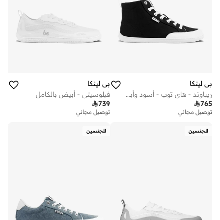
بي لينكا
بي لينكا
ريباوند - هاي توب - أسود وأبيض
فيلوسيتي - أبيض بالكامل

739

765
توصيل مجاني
توصيل مجاني
للجنسين
للجنسين