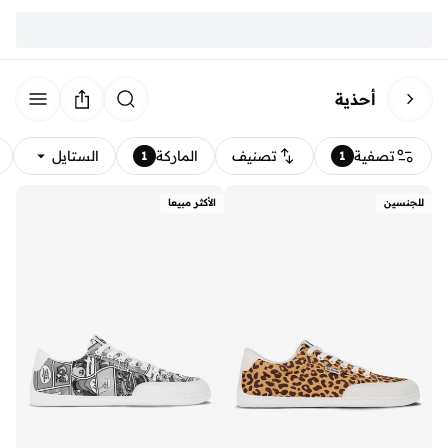
أحذية
تصفية
تصنيف
الماركة
الستايل
1
1
للجنسين
الأكثر مبيعا