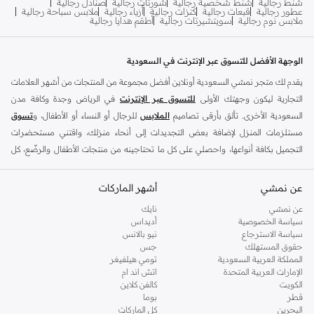
شنط رجالية
شنط شخصية رجالية
شورتات رجالية
صنادل رجالية
عطور رجالية
قبعات رجالية
كنزات رجالية
أزياء رجالية
ملابس سباحة رجالية
ملابس نوم رجالية
سويتشيرتات رجالية
أطقم هدايا رجالية
الوجهة الأفضل للتسوق عبر الإنترنت في السعودية
يقدم لك متجر نمشي السعودية أونلاين أفضل مجموعة من المنتجات من أشهر العلامات
التجارية ليكون وجهتك الأولى
للتسوق عبر الإنترنت
في الرياض وجدة وكافة مدن
السعودية الأخرى. تألق بأرقى تصاميم
الملابس
للرجال أو النساء أو الأطفال، و
تسوق
مستلزمات المنزل لإضافة بعض التجديدات إلى أنحاء منزلك، واقتني مستحضرات
التجميل بكافة أنواعها، واحصلي على كل ما تحتاجينه من منتجات الأطفال والرضّع، كل
ذلك وأكثر في مكان واحد.
عن نمشي
أفضل العلامات التجارية في السعودية
أشهر الماركات
يضم متجر نمشي السعودية أونلاين مجموعة ضخمة من المنتجات من أفضل العلامات
عن نمشي
نايك
سياسة الخصوصية
أديداس
التجارية، بداية من الأزياء وحتى مستلزمات المنزل. ستجد لدينا كل ما ترغب به من
سياسة الاسترجاع
نيو بالانس
الملابس والأحذية والإكسسوارات وكافة احتياجاتك الأخرى من علامات رائدة مثل:
حقوق المستهلك
جس
ديفاكتو
، و
ديزل
، و
بيير كاردان
، و
تومي هيلفيغر
، و
ريفر ايلاند
، و
جوكي
، و
لي كوبر
،
المملكة العربية السعودية
تومي هيلفيغر
الإمارات العربية المتحدة
اتش اند ام
و
مايكل كورس
، و
بيفرلي هيلز بولو كلوب
، و
أمريكان إيجل
، و
كالفن كلاين
، و
بولو رالف
الكويت
كالفن كلاين
لورين
، و
دكني
وغيرهم الكثير.
قطر
بوما
البحرين
كل الماركات
كما ستجد ملابس للكبار والأطفال لدى نمشي السعودية من علامات مثل
ريزرفد
،