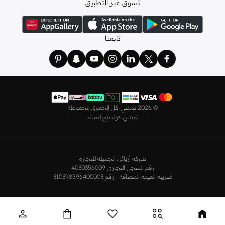
تسوق عبر التطبيق
ولدينا أيضًا
ملابس نوم نسائية
مريحة، بما في ذلك قمصان النوم والبيجامات من علامات
مثل
نعومي
وغيرها.
استعدي لأجواء الصيف مع مجموعتنا من ملابس السباحة التي تضم كل ما تحتاجينه،
تابعنا
بداية من
بيكيني
القطعتين بجميع المقاسات وحتى المايوهات ذات القطعة الواحدة وكافة
مستلزمات الشاطئ أو المسبح.
تسوق أزياء رجالية بتصاميم راقية في السعودية
تألق بأفضل إطلالة مع مجموعة متكاملة من الملابس الرجالية. ستجد لدينا كل ما تحتاجه
من علامات رائدة مثل
تمبرلاند
و
لاكوست
و
غانت
و
جيوردانو
وغيرها، لتكون دائمًا في أبهى
©
2026 نمشي. كل الحقوق محفوظة
صورة سواء كنت متوجهاً إلى عملك أو تقضي عطلة نهاية الأسبوع برفقة أصدقائك
نمشي هولدينج ليميتد
وعائلتك.
ستجد لدينا في مجموعة التيشيرتات والقمصان كل ما تحتاجه مع مجموعة متنوعة من
التصاميم. جدّد إطلالتك وتسوق
قمصان بولو
بالألوان التي تفضلها، وكن متألقًا في عملك
شركة أزيائي الجميلة للتجارة
وفي نزهاتك مع أصدقائك. واطلع على الكنزات والهوديز و
البليزرات
بتصاميم ومقاسات
رقم السجل التجاري 4030356009
وألوان متعددة لتكون بكامل أناقتك في كافة المناسبات.
ضريبة القيمة المضافة - رقم 310398596400003
اختر ما يناسبك من تشكيلتنا الواسعة من
الجينزات
بجميع الألوان والمقاسات. ونسّقها
مع قمصان عصرية لإطلالة أنيقة أو ارتدِها مع تيشيرت وحذاء رياضي لمظهر رائع مواكب
للموضة.