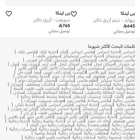
بي لينكا
بي لينكا
سويفت - أزرق داكن
ريهاند - دينم أزرق داكن

765

645
توصيل مجاني
توصيل مجاني
كلمات البحث الأكثر شيوعا
اديداس
احذية اديداس
ملابس اديداس
نايك
احذية نايك
ملابس نايك
اديداس اوريجينالز
احذية اديداس اوريجينالز
سيفينتي فايف
ملابس سيفينتي فايف
ترينديول
ملابس ترينديول
نايك اير فورس
اير جوردان
امريكان ايجل
ملابس امريكان ايجل
اندر ارمر
روبرت وود
ريبان
ريبوك
سكيتشرز
سكيتشرز رجالي
بوكسرات كالفن كلاين
كالفن كلاين
كالفن كلاين جينز
نيو بالانس
لاكوست
بولو رالف لورين
بوما
توب مان
تومي جينز
تومي هيلفيغر
تيد بيكر
جاك اند جونز
أحذية رياضة للرجال
احذية
احذية سنيكرز
أطقم ملابس
تيشيرتات
قمصان
تيشيرتات بولو
بناطيل رجالية
بوكسرات
سويت شيرت
فست
جاكيتات ومعاطف
جينزات
شنط رياضة
نظارات شمسية
ساعات رجاليه
شباشب فليب فلوب
شنط
شنط أدوات الحلاقة والتنظيف
شنطة الحلاقة المتكاملة
شورتات
صنادل
عطور
كابات
كنزات وسترات كارديغان
محافظ وشنط
محافظ رجالية
ملابس رجالية
ملابس سباحة
ملابس نوم
هوديات وسويت شيرتات
هدايا رجالية
أديداس
أحذية أديداس
ملابس أديداس
نايكي
أحذبة نايكي
ملابس نايكي
أديداس أوريجينالز
أحذية أديداس أوريجينالز
نايكي اير جوردن
أمريكان إيجل
أزياء أمريكان إيجل
أندر آرمور
سيفنتي فايف
راي بان
سكيتشرز
أحذية سكيتشرز
كالفن كلاين اندروير
كالفن كلاين جينز
نيو بالانس
تومي هيلفيغر
جاك اند جونز
اتش اند ام
أحذية رياضية رجالية
أحذية رجالية
سنيكرز رجالية
أطقم متعددة رجالية
تيشيرتات رجالية دون أكمام
قمصان رجالية
تيشيرتات بولو رجالية
بناطيل تشينو رجالية
بوكسرات رجالية
بلوفرات رجالية
معاطف رجالية
جينزات رجالية
شنط رياضية
نظارات شمسية رجالية
ساعات رجالية
شباشب فليب فلوب رجالية