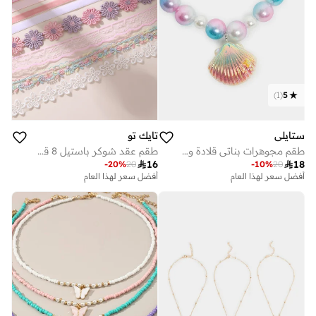
)
1
(
5
ستايلي
تايك تو
طقم مجوهرات بناتي قلادة وسوار بلؤلؤ وصدف
طقم عقد شوكر باستيل 8 قطع

16

18
-
20
%
20
-
10
%
20
أفضل سعر لهذا العام
أفضل سعر لهذا العام