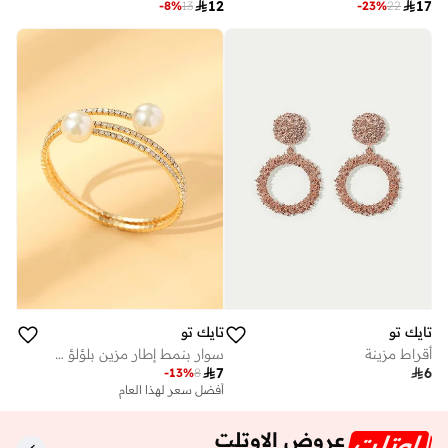

12

17
-
8
%
13
-
23
%
22
تايك تو
تايك تو
أقراط مزينة
سوار بنمط إطار مزين بلؤلؤ صناعي

7

6
-
13
%
8
أفضل سعر لهذا العام
عروض الاوتلت