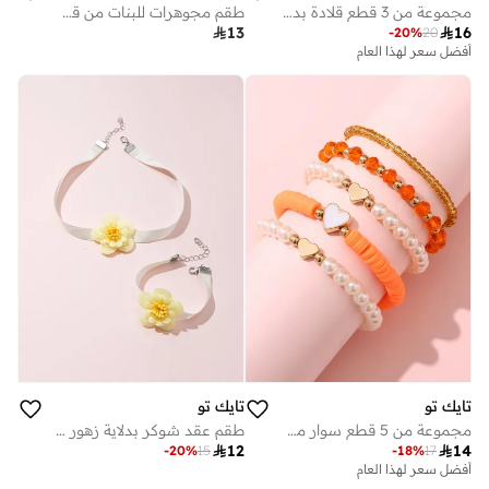
مجموعة من 3 قطع قلادة بدلاية زهرة
طقم مجوهرات للبنات من قطع بفيونكة: قلادة، سوار، أقراط وخاتم

13

16
-
20
%
20
أفضل سعر لهذا العام
تايك تو
تايك تو
مجموعة من 5 قطع سوار مخرز مع دلايات قلب
طقم عقد شوكر بدلاية زهور وسوار قطعتين

12

14
-
20
%
15
-
18
%
17
أفضل سعر لهذا العام