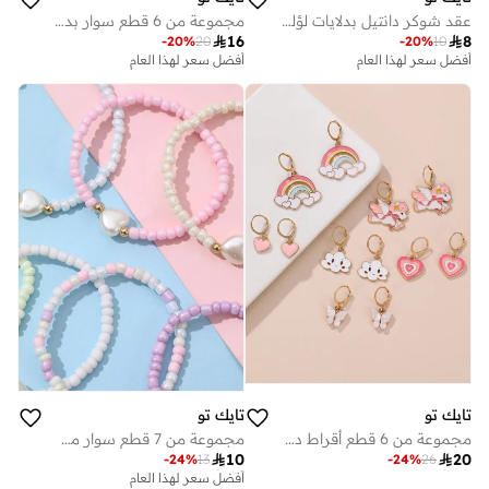
عقد شوكر دانتيل بدلايات لؤلؤ وفراشة
مجموعة من 6 قطع سوار بدلاية فراولة

16

8
-
20
%
20
-
20
%
10
أفضل سعر لهذا العام
أفضل سعر لهذا العام
تايك تو
تايك تو
مجموعة من 6 قطع أقراط دلايات
مجموعة من 7 قطع سوار مخرز بتفاصيل قلب

10

20
-
24
%
13
-
24
%
26
أفضل سعر لهذا العام