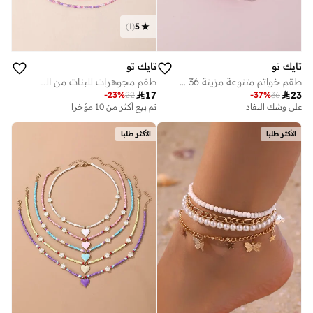
)
1
(
5
تايك تو
تايك تو
طقم خواتم متنوعة مزينة 36 قطعة
طقم مجوهرات للبنات من الخرز مكون من قطعة قلادة وسوار وخاتم

17

23
-
23
%
22
-
37
%
36
على وشك النفاد
تم بيع أكثر من 10 مؤخرا
الأكثر طلبا
الأكثر طلبا