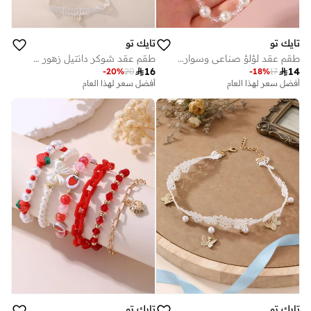
تايك تو
تايك تو
طقم عقد لؤلؤ صناعي وسوار وخاتم 3 قطع
طقم عقد شوكر دانتيل زهور 8 قطع

16

14
-
20
%
20
-
18
%
17
أفضل سعر لهذا العام
أفضل سعر لهذا العام
تايك تو
تايك تو