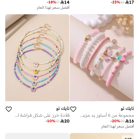

14

17
-
18
%
17
-
23
%
22
أفضل سعر لهذا العام
تايك تو
تايك تو
مجموعة من 6 أساور يد مزينة بالخرز
قلادة خرز على شكل فراشة للبنات من قطعتين بخمس قطع

20

16
-
10
%
22
-
20
%
20
أفضل سعر لهذا العام
جديد