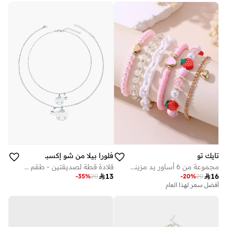
تايك تو
فلورا بيلا من شو إكسبرس
مجموعة من 6 أساور يد مزينة بالخرز
قلادة قطة لصديقتين - طقم من قطعتين

13

16
-
35
%
20
-
20
%
20
أفضل سعر لهذا العام