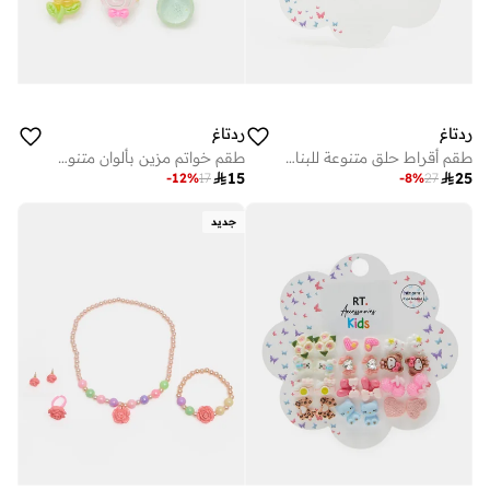
ردتاغ
ردتاغ
طقم أقراط حلق متنوعة للبنات 16 قطعة
طقم خواتم مزين بألوان متنوعة للبنات (7 قطع)

15

25
-
12
%
17
-
8
%
27
جديد