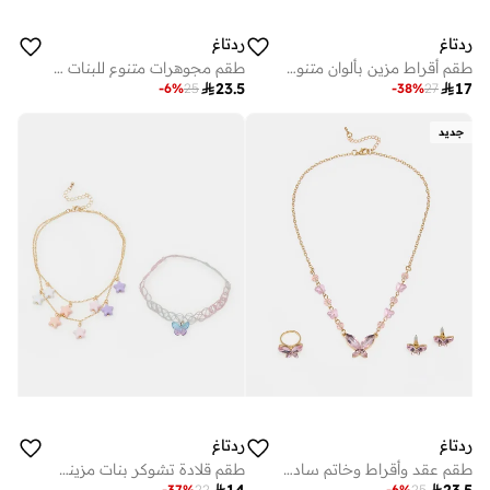
ردتاغ
ردتاغ
طقم أقراط مزين بألوان متنوعة للبنات (12 زوج)
طقم مجوهرات متنوع للبنات (4 قطع)

23.5

17
-
6
%
25
-
38
%
27
جديد
ردتاغ
ردتاغ
طقم عقد وأقراط وخاتم سادة بألوان متنوعة للبنات 3 قطع
طقم قلادة تشوكر بنات مزينة بفراشات ونجوم – قطعتان
-
37
%
22
-
6
%
25