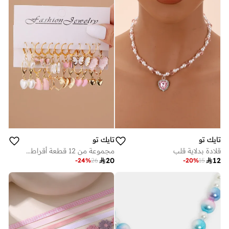
تايك تو
تايك تو
قلادة بدلاية قلب
مجموعة من 12 قطعة أقراط دلايات بتفاصيل قلب وفراشة

20

12
-
24
%
26
-
20
%
15