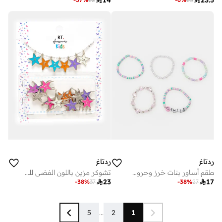

14

23.5
ردتاغ
ردتاغ
طقم أساور بنات خرز وحروف ملونة – 5 قطع
تشوكر مزين باللون الفضي للبنات

23

17
-
38
%
37
-
38
%
27
5
...
2
1