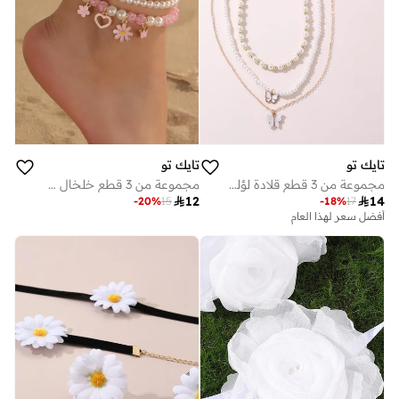
تايك تو
تايك تو
مجموعة من 3 قطع قلادة لؤلؤ وفراشة
مجموعة من 3 قطع خلخال مخرز

12

14
-
20
%
15
-
18
%
17
أفضل سعر لهذا العام