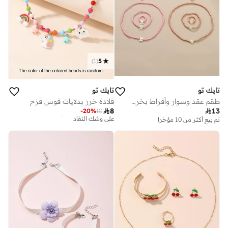
)
1
(
5
تايك تو
تايك تو
طقم عقد وسوار وأقراط بخرز - 12 قطعة
قلادة خرز بدلايات قوس قزح
أفضل سعر لهذا العام

8

13
-
20
%
10
على وشك النفاد
تم بيع أكثر من 10 مؤخرا
أفضل سعر لهذا العام
على وشك النفاد