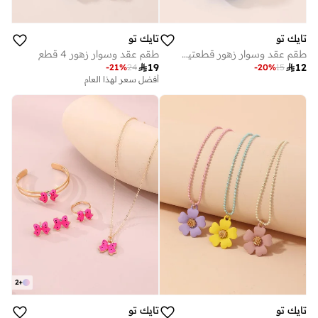
تايك تو
تايك تو
طقم عقد وسوار زهور قطعتين
طقم عقد وسوار زهور 4 قطع

19

12
-
21
%
24
-
20
%
15
أفضل سعر لهذا العام
2
+
تايك تو
تايك تو