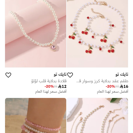
تايك تو
تايك تو
طقم عقد بدلاية كرز وسوار قطعتين
قلادة بدلاية قلب لؤلؤ

12

16
-
20
%
15
-
20
%
20
أفضل سعر لهذا العام
أفضل سعر لهذا العام