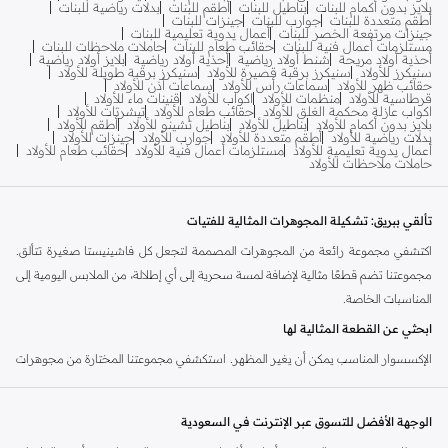
بلايز بدون أكمام للبنات
بناطيل للبنات
أطقم للبنات
بدلات رياضية للبنات
أطقم متعددة للبنات
جوارب للبنات
جينزات للبنات
جينزات مرتفعة الخصر للبنات
أعمال يدوية تعليمية للبنات
مستلزمات أعمال فنية للبنات
حقائب طعام للبنات
حاملات ملاحظات للبنات
أحذية أولاد مريحة
شنط أولاد رياضية
أحذية أولاد رياضية
بلايز أولاد رياضية
سنيكرز للأولاد
سنيكرز برقبة قصيرة للأولاد
سنيكرز برقبة طويلة للأولاد
حقائب ظهر للأولاد
سماعات رأس للأولاد
سماعات أذن للأولاد
قرطاسية للأولاد
منظمات للأولاد
اكواب للأولاد
قنينات ماء للأولاد
اكواب عازلة محكمة الغلق للأولاد
حقائب طعام للأولاد
تيشرتات للأولاد
بلايز بدون أكمام للأولاد
بناطيل للأولاد
بناطيل تشينو للأولاد
أطقم للأولاد
بدلات رياضية للأولاد
أطقم متعددة للأولاد
جوارب للأولاد
جينزات للأولاد
أعمال يدوية تعليمية للأولاد
مستلزمات أعمال فنية للأولاد
حقائب طعام للأولاد
حاملات ملاحظات للأولاد
تألقي ببريق: تشكيلة المجوهرات المثالية للفتيات
اكتشفي مجموعة رائعة من المجوهرات المصممة لتجعل كل فاشينيستا صغيرة تتألق.
مجموعتنا تضم قطعًا مثالية لإضافة لمسة سحرية إلى أي إطلالة، من الملابس اليومية إلى
المناسبات الخاصة.
ابحثي عن القطعة المثالية لها
الإكسسوار المناسب يمكن أن يغير المظهر. استكشفي مجموعتنا المختارة من مجوهرات
الفتيات، التي تقدم مجموعة متنوعة من الأساليب لتناسب شخصيتها وذوقها الفريد.
قلائد:
سلاسل رقيقة مع دلايات ساحرة، من الحيوانات المرحة إلى الأحجار المتلألئة.
الوجهة الأفضل للتسوق عبر الإنترنت في السعودية