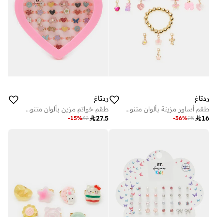
ردتاغ
ردتاغ
طقم أساور مزينة بألوان متنوعة للبنات (10 قطع)
طقم خواتم مزين بألوان متنوعة للبنات (38 قطعة)

27.5

16
-
15
%
32
-
36
%
25