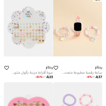
ردتاغ
ردتاغ
ساعة رقمية مطبوعة متعددة الألوان مع إسوارة للبنات
عبوة أقراط مزبنة بألوان متنوعة للبنات (30 زوج)

23

37
-
21
%
29
-
6
%
39