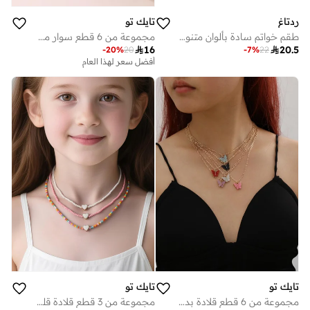
ردتاغ
تايك تو
طقم خواتم سادة بألوان متنوعة للبنات 5 قطع
مجموعة من 6 قطع سوار مخرز بتفاصيل لؤلؤ وعقدة

16

20.5
-
20
%
20
-
7
%
22
أفضل سعر لهذا العام
تايك تو
تايك تو
مجموعة من 6 قطع قلادة بدلاية فراشة
مجموعة من 3 قطع قلادة قلب مخرزة