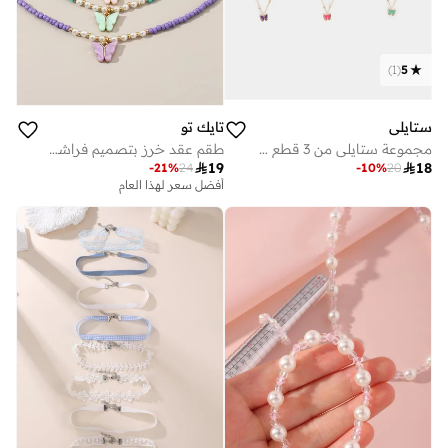
)
1
(
5
ستايلي
تايك تو
مجموعة ستايلي من 3 قطع - قلادة بدلاية فراشة
طقم عقد خرز بتصميم فراشة 4 قطع

19

18
-
21
%
24
-
10
%
20
أفضل سعر لهذا العام