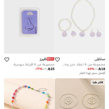
ستايلي
كليرز
مجموعة من 4 اعقاد خرز وخاتم مع سوار يد وأقراط
مجموعة من 6 اقراط دبوسية

25

18
-
77
%
105
-
10
%
20
أفضل سعر لهذا العام
الأكثر طلبا