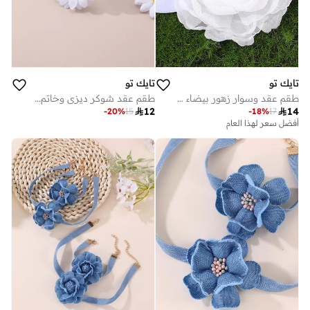
تايك تو
تايك تو
طقم عقد وسوار زهور بيضاء قطعتين
طقم عقد شوكر ديزي وخاتم وسوار وأقراط 4 قطع

12

14
-
20
%
15
-
18
%
17
أفضل سعر لهذا العام