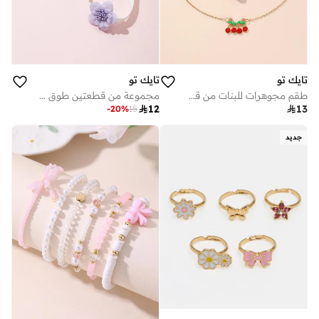
تايك تو
تايك تو
طقم مجوهرات للبنات من قطع بتصميم كرز
مجموعة من قطعتين طوق عنق بزهرة وسوار

12

13
-
20
%
15
جديد