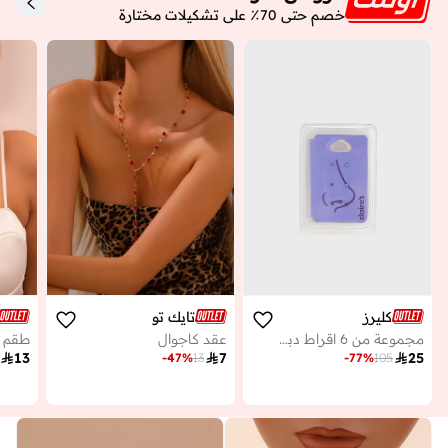
خصم حتى 70٪ على تشكيلات مختارة
كليرز
تايك تو
مجموعة من 6 اقراط دبوسية
عقد كاجوال

13

7

25
-
47
%
13
-
77
%
105