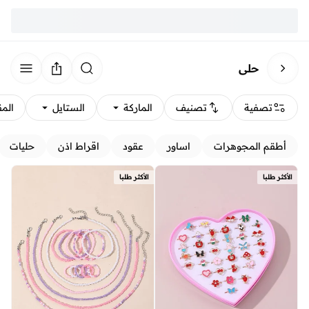
حلي
تصفية
تصنيف
الماركة
الستايل
الم
أطقم المجوهرات
اساور
عقود
اقراط اذن
حليات
الأكثر طلبا
الأكثر طلبا