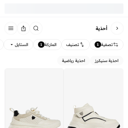
أحذية
تصفية
تصنيف
الماركة
الستايل
1
1
احذية سنيكرز
احذية رياضية