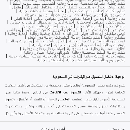
شنط رياضة
نظارات شمسية
ساعات رجاليه
شباشب فليب فلوب
شنط
شنط أدوات الحلاقة والتنظيف
شنطة الحلاقة المتكاملة
شورتات
صنادل
عطور
كابات
كنزات وسترات كارديغان
محافظ وشنط
محافظ رجالية
ملابس رجالية
ملابس سباحة
ملابس نوم
هوديات وسويت شيرتات
هدايا رجالية
أديداس
أحذية أديداس
ملابس أديداس
نايكي
أحذبة نايكي
ملابس نايكي
أديداس أوريجينالز
أحذية أديداس أوريجينالز
نايكي اير جوردن
أمريكان إيجل
أزياء أمريكان إيجل
أندر آرمور
سيفنتي فايف
راي بان
سكيتشرز
أحذية سكيتشرز
كالفن كلاين اندروير
كالفن كلاين جينز
نيو بالانس
تومي هيلفيغر
جاك اند جونز
اتش اند ام
أحذية رياضية رجالية
أحذية رجالية
سنيكرز رجالية
أطقم متعددة رجالية
تيشيرتات رجالية دون أكمام
قمصان رجالية
تيشيرتات بولو رجالية
بناطيل تشينو رجالية
بوكسرات رجالية
بلوفرات رجالية
معاطف رجالية
جينزات رجالية
شنط رياضية
نظارات شمسية رجالية
ساعات رجالية
شباشب فليب فلوب رجالية
شنط رجالية
شنط شخصية رجالية
شورتات رجالية
صنادل رجالية
عطور رجالية
قبعات رجالية
كنزات رجالية
أزياء رجالية
ملابس سباحة رجالية
ملابس نوم رجالية
سويتشيرتات رجالية
أطقم هدايا رجالية
الوجهة الأفضل للتسوق عبر الإنترنت في السعودية
يقدم لك متجر نمشي السعودية أونلاين أفضل مجموعة من المنتجات من أشهر العلامات
التجارية ليكون وجهتك الأولى
للتسوق عبر الإنترنت
في الرياض وجدة وكافة مدن
السعودية الأخرى. تألق بأرقى تصاميم
الملابس
للرجال أو النساء أو الأطفال، و
تسوق
مستلزمات المنزل لإضافة بعض التجديدات إلى أنحاء منزلك، واقتني مستحضرات
التجميل بكافة أنواعها، واحصلي على كل ما تحتاجينه من منتجات الأطفال والرضّع، كل
ذلك وأكثر في مكان واحد.
عن نمشي
أفضل العلامات التجارية في السعودية
أشهر الماركات