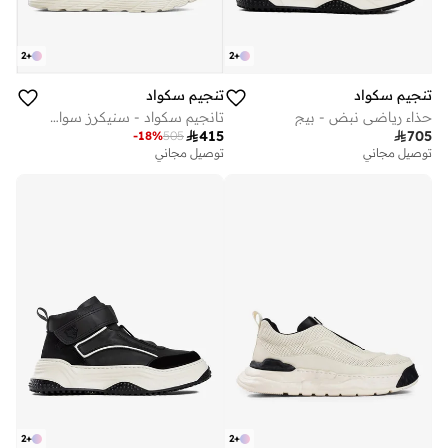
2
+
2
+
تنجيم سكواد
تنجيم سكواد
حذاء رياضي نبض - بيج
تانجيم سكواد - سنيكرز سواي أبيض

415

705
-
18
%
505
توصيل مجاني
توصيل مجاني
2
+
2
+