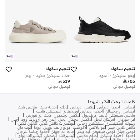
2
+
2
+
تنجيم سكواد
تنجيم سكواد
إيفو سنيكرز - أسود
حذاء سنيكرز جلايد - بيج

519

705
توصيل مجاني
توصيل مجاني
كلمات البحث الأكثر شيوعا
اديداس
احذية اديداس
ملابس اديداس
نايك
احذية نايك
ملابس نايك
اديداس اوريجينالز
احذية اديداس اوريجينالز
سيفينتي فايف
ملابس سيفينتي فايف
ترينديول
ملابس ترينديول
نايك اير فورس
اير جوردان
امريكان ايجل
ملابس امريكان ايجل
اندر ارمر
روبرت وود
ريبان
ريبوك
سكيتشرز
سكيتشرز رجالي
بوكسرات كالفن كلاين
كالفن كلاين
كالفن كلاين جينز
نيو بالانس
لاكوست
بولو رالف لورين
بوما
توب مان
تومي جينز
تومي هيلفيغر
تيد بيكر
جاك اند جونز
أحذية رياضة للرجال
احذية
احذية سنيكرز
أطقم ملابس
تيشيرتات
قمصان
تيشيرتات بولو
بناطيل رجالية
بوكسرات
سويت شيرت
فست
جاكيتات ومعاطف
جينزات