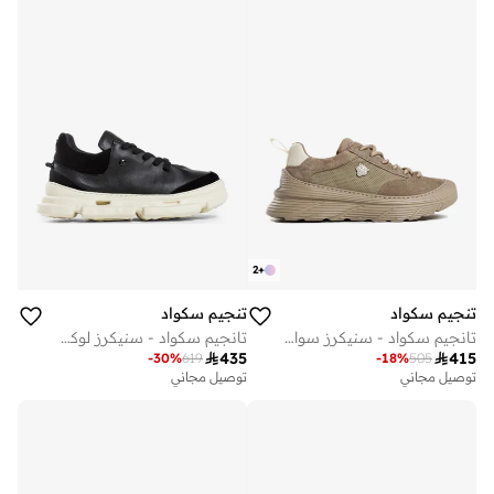
2
+
تنجيم سكواد
تنجيم سكواد
تانجيم سكواد - سنيكرز سواي بني
تانجيم سكواد - سنيكرز لوكس أسود

435

415
-
30
%
619
-
18
%
505
توصيل مجاني
توصيل مجاني