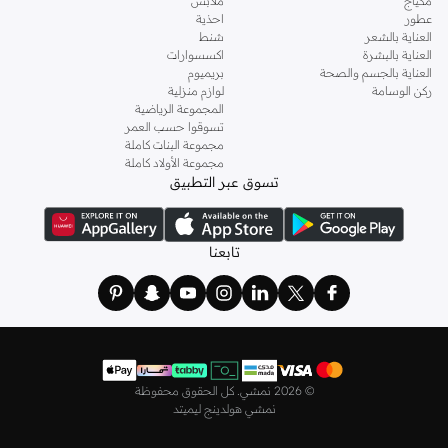
مكياج
ملابس
الماركات مثل أويشو و
كارين ميلين
و
مانجو
و
ريس
وتألقي في عطلة نهاية الأسبوع وأثناء
عطور
احذية
ذهابك إلى العمل وفي السهرات والمناسبات المتنوعة.
العناية بالشعر
شنط
العناية بالبشرة
اكسسوارات
اختاري
فساتين
أنيقة بتصاميم عصرية تناسب ذوقك، بقصّات طويلة أو قصيرة،
العناية بالجسم والصحة
بريميوم
وباستايلات كاجوال أو رسمية. لدينا خيارات متعددة من علامات رائدة مثل
جولدن ابل
ركن الوسامة
لوازم منزلية
المجموعة الرياضية
و
ليتشي
و
نيشات لينين
و
فيمي9
وغيرهم.
تسوقوا حسب العمر
كما لدينا كل ما يتعلق ب
اللانجري
! اختاري من مجموعتنا قطعًا أنثوية مثل
الكورسيه
أو
مجموعة البنات كاملة
مجموعة الأولاد كاملة
أطقم من
لا سينزا
، أو اقتني العبوات الاقتصادية التي تحتوي على كافة القطع الأساسية.
تسوق عبر التطبيق
ولدينا أيضًا
ملابس نوم نسائية
مريحة، بما في ذلك قمصان النوم والبيجامات من علامات
مثل
نعومي
وغيرها.
استعدي لأجواء الصيف مع مجموعتنا من ملابس السباحة التي تضم كل ما تحتاجينه،
تابعنا
بداية من
بيكيني
القطعتين بجميع المقاسات وحتى المايوهات ذات القطعة الواحدة وكافة
مستلزمات الشاطئ أو المسبح.
تسوق أزياء رجالية بتصاميم راقية في السعودية
تألق بأفضل إطلالة مع مجموعة متكاملة من الملابس الرجالية. ستجد لدينا كل ما تحتاجه
من علامات رائدة مثل
تمبرلاند
و
لاكوست
و
غانت
و
جيوردانو
وغيرها، لتكون دائمًا في أبهى
©
2026 نمشي. كل الحقوق محفوظة
صورة سواء كنت متوجهاً إلى عملك أو تقضي عطلة نهاية الأسبوع برفقة أصدقائك
نمشي هولدينج ليميتد
وعائلتك.