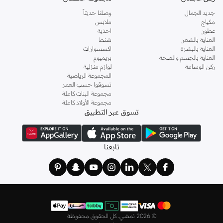
جديد الجمال
وصلنا حديثاً
اطلعي على تشكيلة متكاملة من
الكنزات
والبلوزات والقمصان والتيشيرتات، من أفضل
مكياج
ملابس
الماركات مثل أويشو و
كارين ميلين
و
مانجو
و
ريس
وتألقي في عطلة نهاية الأسبوع وأثناء
عطور
احذية
ذهابك إلى العمل وفي السهرات والمناسبات المتنوعة.
العناية بالشعر
شنط
العناية بالبشرة
اكسسوارات
اختاري
فساتين
أنيقة بتصاميم عصرية تناسب ذوقك، بقصّات طويلة أو قصيرة،
العناية بالجسم والصحة
بريميوم
وباستايلات كاجوال أو رسمية. لدينا خيارات متعددة من علامات رائدة مثل
جولدن ابل
ركن الوسامة
لوازم منزلية
المجموعة الرياضية
و
ليتشي
و
نيشات لينين
و
فيمي9
وغيرهم.
تسوقوا حسب العمر
كما لدينا كل ما يتعلق ب
اللانجري
! اختاري من مجموعتنا قطعًا أنثوية مثل
الكورسيه
أو
مجموعة البنات كاملة
مجموعة الأولاد كاملة
أطقم من
لا سينزا
، أو اقتني العبوات الاقتصادية التي تحتوي على كافة القطع الأساسية.
تسوق عبر التطبيق
ولدينا أيضًا
ملابس نوم نسائية
مريحة، بما في ذلك قمصان النوم والبيجامات من علامات
مثل
نعومي
وغيرها.
استعدي لأجواء الصيف مع مجموعتنا من ملابس السباحة التي تضم كل ما تحتاجينه،
تابعنا
بداية من
بيكيني
القطعتين بجميع المقاسات وحتى المايوهات ذات القطعة الواحدة وكافة
مستلزمات الشاطئ أو المسبح.
تسوق أزياء رجالية بتصاميم راقية في السعودية
تألق بأفضل إطلالة مع مجموعة متكاملة من الملابس الرجالية. ستجد لدينا كل ما تحتاجه
من علامات رائدة مثل
تمبرلاند
و
لاكوست
و
غانت
و
جيوردانو
وغيرها، لتكون دائمًا في أبهى
©
2026 نمشي. كل الحقوق محفوظة
صورة سواء كنت متوجهاً إلى عملك أو تقضي عطلة نهاية الأسبوع برفقة أصدقائك