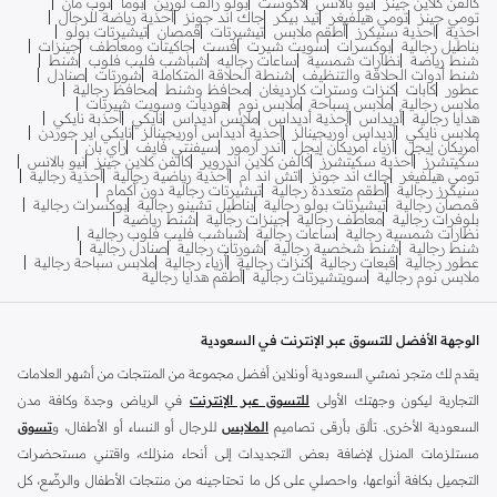
كالفن كلاين جينز
نيو بالانس
لاكوست
بولو رالف لورين
بوما
توب مان
تومي جينز
تومي هيلفيغر
تيد بيكر
جاك اند جونز
أحذية رياضة للرجال
احذية
احذية سنيكرز
أطقم ملابس
تيشيرتات
قمصان
تيشيرتات بولو
بناطيل رجالية
بوكسرات
سويت شيرت
فست
جاكيتات ومعاطف
جينزات
شنط رياضة
نظارات شمسية
ساعات رجاليه
شباشب فليب فلوب
شنط
شنط أدوات الحلاقة والتنظيف
شنطة الحلاقة المتكاملة
شورتات
صنادل
عطور
كابات
كنزات وسترات كارديغان
محافظ وشنط
محافظ رجالية
ملابس رجالية
ملابس سباحة
ملابس نوم
هوديات وسويت شيرتات
هدايا رجالية
أديداس
أحذية أديداس
ملابس أديداس
نايكي
أحذبة نايكي
ملابس نايكي
أديداس أوريجينالز
أحذية أديداس أوريجينالز
نايكي اير جوردن
أمريكان إيجل
أزياء أمريكان إيجل
أندر آرمور
سيفنتي فايف
راي بان
سكيتشرز
أحذية سكيتشرز
كالفن كلاين اندروير
كالفن كلاين جينز
نيو بالانس
تومي هيلفيغر
جاك اند جونز
اتش اند ام
أحذية رياضية رجالية
أحذية رجالية
سنيكرز رجالية
أطقم متعددة رجالية
تيشيرتات رجالية دون أكمام
قمصان رجالية
تيشيرتات بولو رجالية
بناطيل تشينو رجالية
بوكسرات رجالية
بلوفرات رجالية
معاطف رجالية
جينزات رجالية
شنط رياضية
نظارات شمسية رجالية
ساعات رجالية
شباشب فليب فلوب رجالية
شنط رجالية
شنط شخصية رجالية
شورتات رجالية
صنادل رجالية
عطور رجالية
قبعات رجالية
كنزات رجالية
أزياء رجالية
ملابس سباحة رجالية
ملابس نوم رجالية
سويتشيرتات رجالية
أطقم هدايا رجالية
الوجهة الأفضل للتسوق عبر الإنترنت في السعودية
يقدم لك متجر نمشي السعودية أونلاين أفضل مجموعة من المنتجات من أشهر العلامات
التجارية ليكون وجهتك الأولى
للتسوق عبر الإنترنت
في الرياض وجدة وكافة مدن
السعودية الأخرى. تألق بأرقى تصاميم
الملابس
للرجال أو النساء أو الأطفال، و
تسوق
مستلزمات المنزل لإضافة بعض التجديدات إلى أنحاء منزلك، واقتني مستحضرات
التجميل بكافة أنواعها، واحصلي على كل ما تحتاجينه من منتجات الأطفال والرضّع، كل