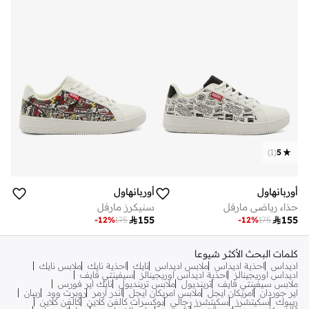
)
1
(
5
أوربانهاول
أوربانهاول
حذاء رياضي مارفل
سنيكرز مارفل

155

155
-
12
%
175
-
12
%
175
كلمات البحث الأكثر شيوعا
اديداس
احذية اديداس
ملابس اديداس
نايك
احذية نايك
ملابس نايك
اديداس اوريجينالز
احذية اديداس اوريجينالز
سيفينتي فايف
ملابس سيفينتي فايف
ترينديول
ملابس ترينديول
نايك اير فورس
اير جوردان
امريكان ايجل
ملابس امريكان ايجل
اندر ارمر
روبرت وود
ريبان
ريبوك
سكيتشرز
سكيتشرز رجالي
بوكسرات كالفن كلاين
كالفن كلاين