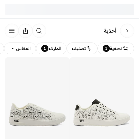
أحذية
تصفية
تصنيف
الماركة
المقاس
1
1