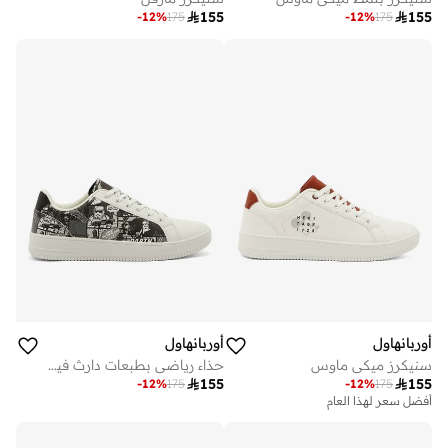

155

155
-
12
%
175
-
12
%
175
أوربانهاول
أوربانهاول
سنيكرز ميكي ماوس
حذاء رياضي بطبعات دارث فيدر

155

155
-
12
%
175
-
12
%
175
أفضل سعر لهذا العام