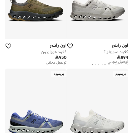
اون راننج
اون راننج
كلاود سورفر ٢
كلاود هورايزون

950

894
توصيل مجاني
تم بيع أكثر من 10 مؤخرا
توصيل مجاني
توصيل مجاني
تم بيع أكثر من 10 مؤخرا
بريميوم
بريميوم