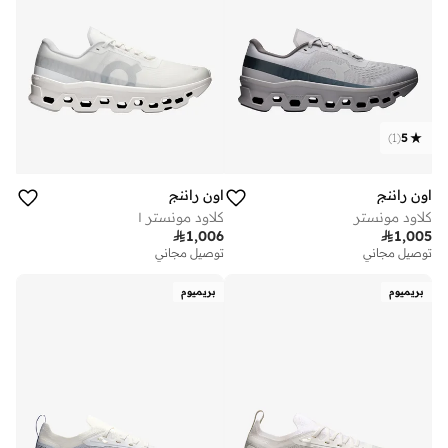
)
1
(
5
اون راننج
اون راننج
كلاود مونستر
كلاود مونستر ١

1,006

1,005
توصيل مجاني
توصيل مجاني
بريميوم
بريميوم