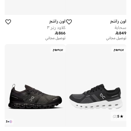
اون راننج
اون راننج
سحابة
كلاود رنر ٣

866

849
توصيل مجاني
توصيل مجاني
بريميوم
بريميوم
)
2
(
5
3
+