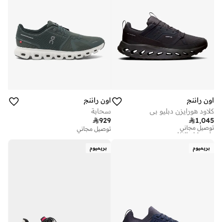
اون راننج
اون راننج
كلاود هورايزن دبليو بي
سحابة

929

1,045
توصيل مجاني
على وشك النفاد
توصيل مجاني
توصيل مجاني
على وشك النفاد
بريميوم
بريميوم