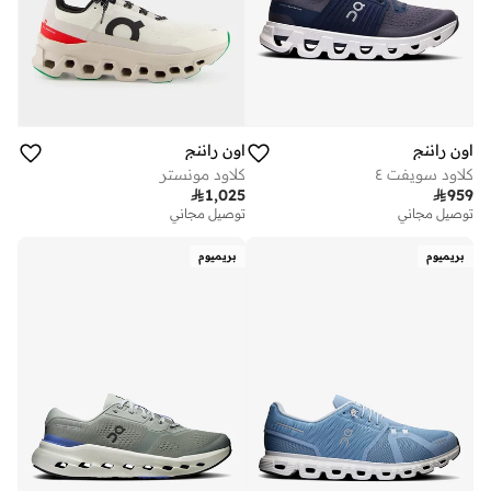
اون راننج
اون راننج
كلاود سويفت ٤
كلاود مونستر

1,025

959
توصيل مجاني
توصيل مجاني
بريميوم
بريميوم