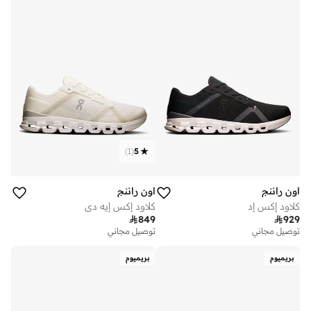
)
1
(
5
اون راننج
اون راننج
كلاود إكس إد
كلاود إكس إيه دي

849

929
توصيل مجاني
توصيل مجاني
بريميوم
بريميوم