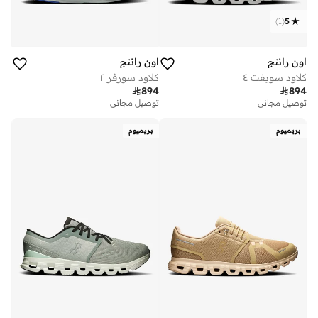
)
1
(
5
اون راننج
اون راننج
كلاود سويفت ٤
كلاود سورفر ٢

894

894
توصيل مجاني
توصيل مجاني
بريميوم
بريميوم