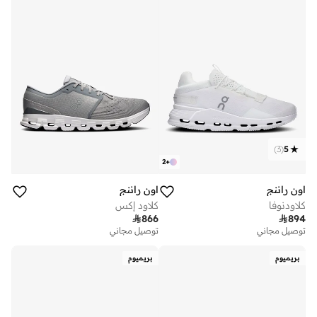
)
3
(
5
2
+
اون راننج
اون راننج
كلاودنوفا
كلاود إكس

866

894
توصيل مجاني
توصيل مجاني
بريميوم
بريميوم