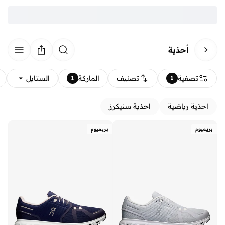
أحذية
تصفية
تصنيف
الماركة
الستايل
1
1
احذية رياضية
احذية سنيكرز
بريميوم
بريميوم