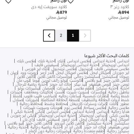
كلاود رنر ٣
كلاود سويفت إيه دي

879

894
توصيل مجاني
توصيل مجاني
2
1
كلمات البحث الأكثر شيوعا
اديداس
احذية اديداس
ملابس اديداس
نايك
احذية نايك
ملابس نايك
اديداس اوريجينالز
احذية اديداس اوريجينالز
سيفينتي فايف
ملابس سيفينتي فايف
ترينديول
ملابس ترينديول
نايك اير فورس
اير جوردان
امريكان ايجل
ملابس امريكان ايجل
اندر ارمر
روبرت وود
ريبان
ريبوك
سكيتشرز
سكيتشرز رجالي
بوكسرات كالفن كلاين
كالفن كلاين
كالفن كلاين جينز
نيو بالانس
لاكوست
بولو رالف لورين
بوما
توب مان
تومي جينز
تومي هيلفيغر
تيد بيكر
جاك اند جونز
أحذية رياضة للرجال
احذية
احذية سنيكرز
أطقم ملابس
تيشيرتات
قمصان
تيشيرتات بولو
بناطيل رجالية
بوكسرات
سويت شيرت
فست
جاكيتات ومعاطف
جينزات
شنط رياضة
نظارات شمسية
ساعات رجاليه
شباشب فليب فلوب
شنط
شنط أدوات الحلاقة والتنظيف
شنطة الحلاقة المتكاملة
شورتات
صنادل
عطور
كابات
كنزات وسترات كارديغان
محافظ وشنط
محافظ رجالية
ملابس رجالية
ملابس سباحة
ملابس نوم
هوديات وسويت شيرتات
هدايا رجالية
أديداس
أحذية أديداس
ملابس أديداس
نايكي
أحذبة نايكي
ملابس نايكي
أديداس أوريجينالز
أحذية أديداس أوريجينالز
نايكي اير جوردن
أمريكان إيجل
أزياء أمريكان إيجل
أندر آرمور
سيفنتي فايف
راي بان
سكيتشرز
أحذية سكيتشرز
كالفن كلاين اندروير
كالفن كلاين جينز
نيو بالانس
تومي هيلفيغر
جاك اند جونز
اتش اند ام
أحذية رياضية رجالية
أحذية رجالية
سنيكرز رجالية
أطقم متعددة رجالية
تيشيرتات رجالية دون أكمام