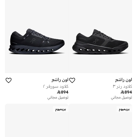
اون راننج
اون راننج
كلاود رنر ٣
كلاود سورفر ٢

894

894
توصيل مجاني
توصيل مجاني
بريميوم
بريميوم