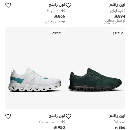
اون راننج
اون راننج
كلاوداواي
كلاود رنر ٣

866

894
توصيل مجاني
على وشك النفاد
توصيل مجاني
توصيل مجاني
على وشك النفاد
بريميوم
بريميوم
اون راننج
اون راننج
سحابة
كلاود سويفت ٤

950

866