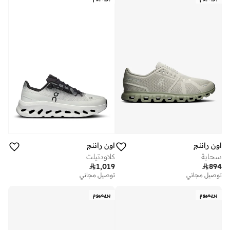
اون راننج
اون راننج
سحابة
كلاودتيلت

1,019

894
توصيل مجاني
توصيل مجاني
بريميوم
بريميوم