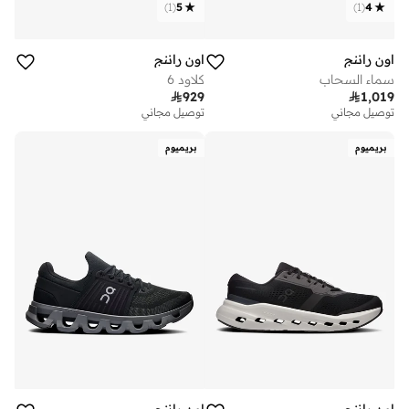
)
1
(
5
)
1
(
4
اون راننج
اون راننج
سماء السحاب
كلاود 6

929

1,019
توصيل مجاني
توصيل مجاني
بريميوم
بريميوم
اون راننج
اون راننج