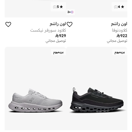
)
1
(
5
)
1
(
4
2
+
اون راننج
اون راننج
كلاودنوفا
كلاود سورفر نيكست

929

922
توصيل مجاني
توصيل مجاني
بريميوم
بريميوم