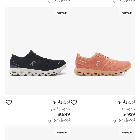
بريميوم
بريميوم
اون راننج
اون راننج
كلاود 6
كلاود إكس

849

929
توصيل مجاني
توصيل مجاني
بريميوم
بريميوم