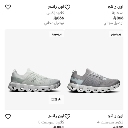
اون راننج
اون راننج
سحابة
كلاود إكس

866

866
توصيل مجاني
توصيل مجاني
بريميوم
بريميوم
)
2
(
5
اون راننج
اون راننج
كلاود سويفت 4
كلاود سويفت ٤

894

950