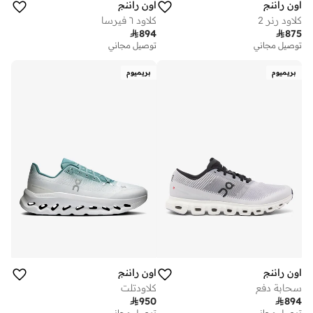
اون راننج
اون راننج
كلاود رنر 2
كلاود ٦ فيرسا

894

875
توصيل مجاني
توصيل مجاني
بريميوم
بريميوم
اون راننج
اون راننج
سحابة دفع
كلاودتلت

950

894
توصيل مجاني
توصيل مجاني