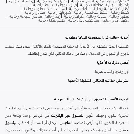
قمصان رجالية
تيشيرتات بولو رجالية
بناطيل تشينو رجالية
بوكسرات رجالية
بلوفرات رجالية
معاطف رجالية
جينزات رجالية
شنط رياضية
نظارات شمسية رجالية
ساعات رجالية
شباشب فليب فلوب رجالية
شنط رجالية
شنط شخصية رجالية
شورتات رجالية
صنادل رجالية
عطور رجالية
قبعات رجالية
كنزات رجالية
أزياء رجالية
ملابس سباحة رجالية
ملابس نوم رجالية
سويتشيرتات رجالية
أطقم هدايا رجالية
أحذية رجالية في السعودية لتعزيز مظهرك
اكتشف أحدث تشكيلة من الأحذية الرجالية المصممة للأداء والأناقة. سواء كنت تستعد
للجري أو تتجول في المدينة، ابحث عن الحذاء المثالي الذي يكمل إطلالتك.
أفضل ماركات الأحذية
اون راننج، والعديد غيرها.
اعثر على حذائك المثالي: تشكيلة الأحذية
الحذاء المناسب يُحدث فرقًا كبيرًا. توفر مجموعتنا من الأحذية الرجالية مجموعة متنوعة
من الأساليب لتناسب كل حاجة وتفضيل. استكشف تشكيلة نمشي للعثور على ما
الوجهة الأفضل للتسوق عبر الإنترنت في السعودية
يناسبك تمامًا.
يقدم لك متجر نمشي السعودية أونلاين أفضل مجموعة من المنتجات من أشهر العلامات
أداء ورياضة:
التجارية ليكون وجهتك الأولى
للتسوق عبر الإنترنت
في الرياض وجدة وكافة مدن
مصممة لأسلوب حياتك النشط. استمتع براحة ودعم فائقين مع أحذية الجري، وأحذية
السعودية الأخرى. تألق بأرقى تصاميم
الملابس
للرجال أو النساء أو الأطفال، و
تسوق
التدريب، والأحذية الرياضية المتخصصة المصممة لتعزيز أدائك.
مستلزمات المنزل لإضافة بعض التجديدات إلى أنحاء منزلك، واقتني مستحضرات