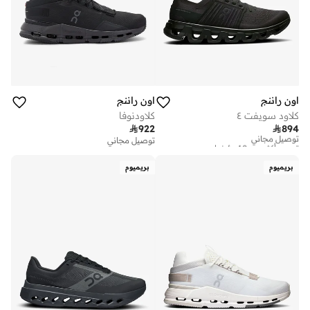
اون راننج
اون راننج
كلاود سويفت ٤
كلاودنوفا

922

894
توصيل مجاني
تم بيع أكثر من 10 مؤخرا
توصيل مجاني
توصيل مجاني
تم بيع أكثر من 10 مؤخرا
بريميوم
بريميوم