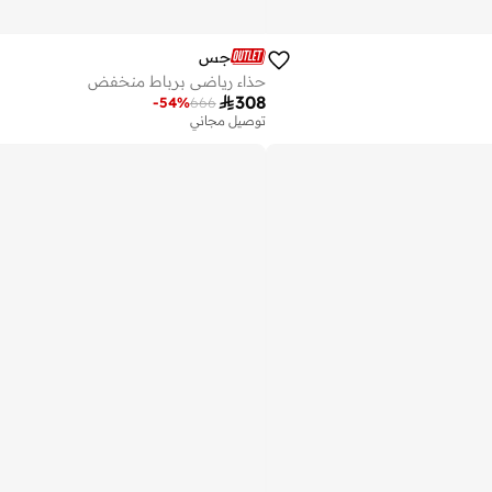
جس
حذاء رياضي برباط منخفض

308
-
54
%
666
توصيل مجاني