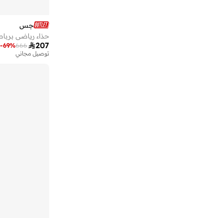
امريكان ايجل
(
1
)
جس
انتا
(
319
)
حذاء رياضي برب
اندر ارمر
(
196
)

207
-
69
%
666
توصيل مجاني
اول بيردز
(
84
)
اومو كافالير
(
157
)
اون راننج
(
89
)
بابولات
(
25
)
بابيا
(
9
)
باتا
(
200
)
بارجيل أونو
(
264
)
باكا بوتشي
(
93
)
باكو
(
77
)
برايف سول
(
47
)
بروكس
(
26
)