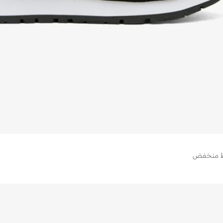
اط منخفض