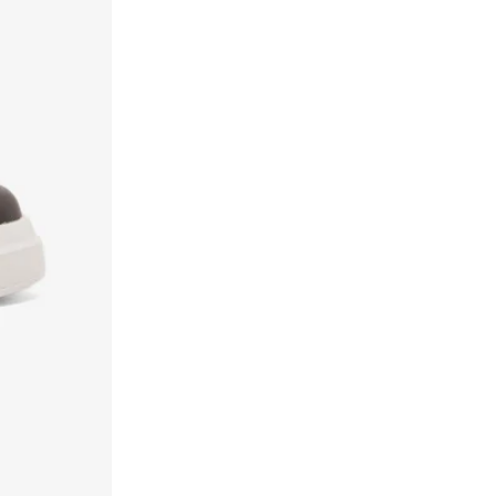
ريبوك
(
225
)
ريد تيب
(
1
)
ريشوفن 8ار
(
9
)
ريف
(
1
)
ريفز
(
1
)
ريكر
(
15
)
رينزو روجاني
(
44
)
زوري وورلد
(
2
)
سالومون
(
147
)
ساوكوني
(
37
)
سبيدو
(
4
)
ستايلي
(
318
)
ستايلي اكتيف
(
98
)
ستون
(
136
)
ستيف مادن
(
69
)