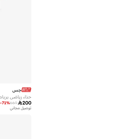
تشيبس
(
39
)
تمبرلاند
(
68
)
تنجيم سكواد
(
12
)
تومس
(
24
)
تومي جينز
(
79
)
تومي هيلفيغر
(
240
)
تيد بيكر
(
13
)
تيوبليسز
(
19
)
جاب
(
69
)
جاك اند جونز
(
258
)
جس
جايسون مارك
(
8
)
حذاء رياضي برب

200
-
71
%
669
جوردن
(
122
)
توصيل مجاني
جوزيف سيبل
(
24
)
جون فارفاتوس
(
1
)
جوي بيز
(
17
)