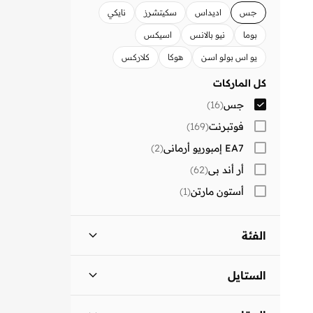
جس
اديداس
سكيتشرز
نايكي
بوما
نيو بالانس
اسيكس
يو اس بولو اسن
هوكا
كلاركس
كل الماركات
جس
(
16
)
فوتبرنت
(
169
)
EA7 إمبوريو أرماني
(
2
)
أر أند بي
(
62
)
أستون مارتن
(
1
)
أسيان
(
86
)
ألترا
(
8
)
الفئة
أميكا
(
1
)
أحذية - الكل
)
16
(
الستايل
أوربان هول
(
3
)
أوربانهاول
(
8
)
احذية سنيكرز
)
16
(
كاجوال
(
15
)