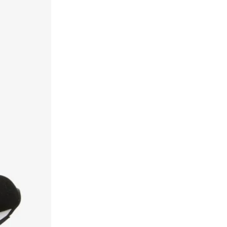
بورشه
(
2
)
بوس
(
44
)
بوما
(
648
)
بي ام دبليو موتور سبورت
(
11
)
بي لينكا
(
16
)
بيبرمنت
(
15
)
بيبول اف21
(
3
)
بيت الثوب
(
8
)
بيتون
(
7
)
بيركنستوك
(
31
)
بيفرلي هيلز بولو كلوب
(
40
)
بينوسوس
(
3
)
تاماشي
(
6
)
تايك تو
(
36
)