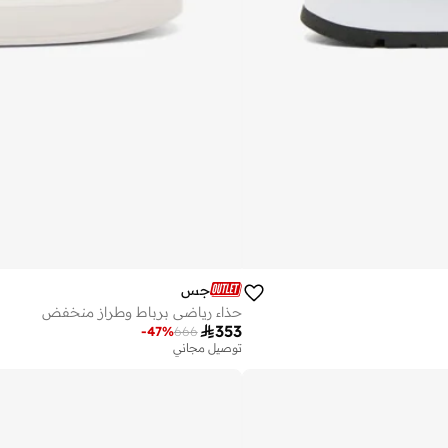
جس
حذاء رياضي برباط وطراز منخفض

353
-
47
%
666
توصيل مجاني