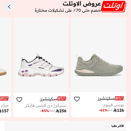
عروض الاوتلت
خصم حتى 70٪ على تشكيلات مختارة
سكيتشرز
سكيتشرز
بوبس فينوم
سنيكرز دي لايتس هايكر
حذاء 

126
-
61
%
317

157

256
-
45
%
463
الأكثر طلبا