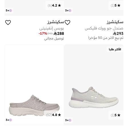
)
6
(
4.2
)
1
(
5
5
+
3
+
سكيتشرز
سكيتشرز
صندل جو ووك فليكس
بوبس إنفينيتي
توصيل مجاني

288

293
-
17
%
346
تم بيع أكثر من 50 مؤخرا
توصيل مجاني
على وشك النفاد
توصيل مجاني
تم بيع أكثر من 100 مؤخرا
تم بيع أكثر من 50 مؤخرا
الأكثر طلبا
توصيل مجاني
على وشك النفاد
تم بيع أكثر من 100 مؤخرا
)
12
(
4.8
)
1
(
5
3
+
3
+