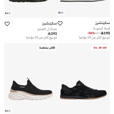
2
+
6
+
سكيتشرز
سكيتشرز
قمة الجودة
صنادل القمم

193
توصيل مجاني
-
56
%
434

293
تم بيع أكثر من 10 مؤخرا
تم بيع أكثر من 10 مؤخرا
توصيل مجاني
تم بيع أكثر من 10 مؤخرا
:
:
00
29
01
الأكثر مشاهدة
3
+