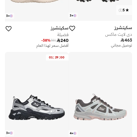
)
1
(
5
3
+
3
+
سكيتشرز
سكيتشرز
دي لايت ماكس
فضيلة

463

240
-
38
%
381
أفضل سعر لهذا العام
توصيل مجاني
توصيل مجاني
تم بيع أكثر من 10 مؤخرا
:
:
01
29
00
أفضل سعر لهذا العام
توصيل مجاني
تم بيع أكثر من 10 مؤخرا
3
+
4
+