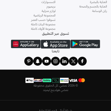
العناية بالبشرة
اكسسوارات
اختاري
فساتين
أنيقة بتصاميم عصرية تناسب ذوقك، بقصّات طويلة أو قصيرة،
العناية بالجسم والصحة
بريميوم
وباستايلات كاجوال أو رسمية. لدينا خيارات متعددة من علامات رائدة مثل
جولدن ابل
ركن الوسامة
لوازم منزلية
المجموعة الرياضية
و
ليتشي
و
نيشات لينين
و
فيمي9
وغيرهم.
تسوقوا حسب العمر
كما لدينا كل ما يتعلق ب
اللانجري
! اختاري من مجموعتنا قطعًا أنثوية مثل
الكورسيه
أو
مجموعة البنات كاملة
مجموعة الأولاد كاملة
أطقم من
لا سينزا
، أو اقتني العبوات الاقتصادية التي تحتوي على كافة القطع الأساسية.
تسوق عبر التطبيق
ولدينا أيضًا
ملابس نوم نسائية
مريحة، بما في ذلك قمصان النوم والبيجامات من علامات
مثل
نعومي
وغيرها.
استعدي لأجواء الصيف مع مجموعتنا من ملابس السباحة التي تضم كل ما تحتاجينه،
تابعنا
بداية من
بيكيني
القطعتين بجميع المقاسات وحتى المايوهات ذات القطعة الواحدة وكافة
مستلزمات الشاطئ أو المسبح.
تسوق أزياء رجالية بتصاميم راقية في السعودية
تألق بأفضل إطلالة مع مجموعة متكاملة من الملابس الرجالية. ستجد لدينا كل ما تحتاجه
من علامات رائدة مثل
تمبرلاند
و
لاكوست
و
غانت
و
جيوردانو
وغيرها، لتكون دائمًا في أبهى
©
2026 نمشي. كل الحقوق محفوظة
صورة سواء كنت متوجهاً إلى عملك أو تقضي عطلة نهاية الأسبوع برفقة أصدقائك
نمشي هولدينج ليميتد
وعائلتك.
ستجد لدينا في مجموعة التيشيرتات والقمصان كل ما تحتاجه مع مجموعة متنوعة من
التصاميم. جدّد إطلالتك وتسوق
قمصان بولو
بالألوان التي تفضلها، وكن متألقًا في عملك
شركة أزيائي الجميلة للتجارة