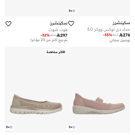
3
+
سكيتشرز
سكيتشرز
حذاء دي لوكس ووكر 3.0
هوت شوت

276
توصيل مجاني
-
35
%
422

297
-
32
%
434
تم بيع أكثر من 20 مؤخرا
توصيل مجاني
توصيل مجاني
تم بيع أكثر من 20 مؤخرا
الأكثر مشاهدة
3
+
3
+