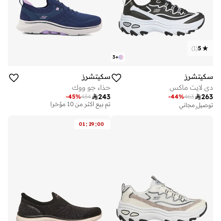
)
1
(
5
3
+
سكيتشرز
سكيتشرز
دي لايت ماكس
حذاء جو ووك
توصيل مجاني

243

263
-
45
%
434
-
44
%
463
تم بيع أكثر من 10 مؤخرا
توصيل مجاني
تم بيع أكثر من 20 مؤخرا
توصيل مجاني
على وشك النفاد
تم بيع أكثر من 10 مؤخرا
:
:
01
29
00
توصيل مجاني
تم بيع أكثر من 20 مؤخرا
على وشك النفاد