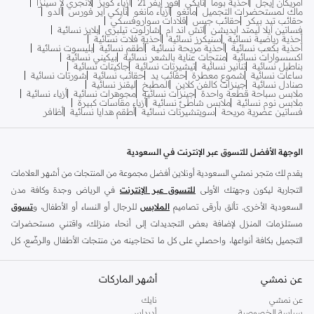
أمريكان إيجل
أحذية بوما
نايكي
فور إيفر 21
أزياء كويز
لانجري لا سينزا
ماك لمستحضرات التجميل
مانغو
أزياء مانغو
نايكي اير فورس
ألدو
حقائب تيد بيكر
حقائب جيس
قلادات سواروفسكي
فساتين ايلا ليمتد ايديشن
اتش اند ام
شارلوت تيلبري
بلايز نسائية
أحذية رياضية نسائية
سنيكرز نسائية
أحذية فلات نسائية
أحذية بكعب نسائية
أحذية مريحة نسائية
أطقم نسائية
بليسوت نسائية
اكسسوارات نسائية
منتجات عناية بالشعر نسائية
بيكيني نسائية
بناطيل نسائية
تنانير نسائية
تيشيرتات نسائية
جاكيتات نسائية
ساعات نسائية
شموع معطرة
حقائب يد
حقائب نسائية
شورتات نسائية
صنادل نسائية
جينزات كالفن كلاين
المطبخ
ليقنز نسائية
ملابس سباحة قطعة واحدة
جينزات نسائية
مجوهرات نسائية
أزياء نسائية
ملابس نوم نسائية
ملابس شاطئ نسائية
أزياء مقاسات كبيرة
فساتين عصرية مريحة
سويتشيرتات نسائية
أطقم هدايا نسائية
أظافر
الوجهة الأفضل للتسوق عبر الإنترنت في السعودية
يقدم لك متجر نمشي السعودية أونلاين أفضل مجموعة من المنتجات من أشهر العلامات
التجارية ليكون وجهتك الأولى
للتسوق عبر الإنترنت
في الرياض وجدة وكافة مدن
السعودية الأخرى. تألق بأرقى تصاميم
الملابس
للرجال أو النساء أو الأطفال، و
تسوق
مستلزمات المنزل لإضافة بعض التجديدات إلى أنحاء منزلك، واقتني مستحضرات
التجميل بكافة أنواعها، واحصلي على كل ما تحتاجينه من منتجات الأطفال والرضّع، كل
ذلك وأكثر في مكان واحد.
عن نمشي
أفضل العلامات التجارية في السعودية
أشهر الماركات
يضم متجر نمشي السعودية أونلاين مجموعة ضخمة من المنتجات من أفضل العلامات
عن نمشي
نايك
سياسة الخصوصية
أديداس