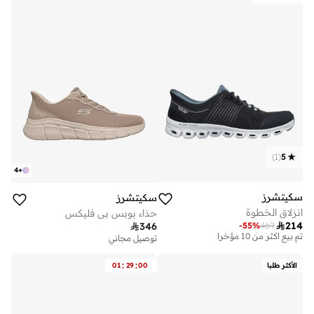
)
1
(
5
4
+
سكيتشرز
سكيتشرز
انزلاق الخطوة
حذاء بوبس بي فليكس
توصيل مجاني

214
-
55
%
469

346
تم بيع أكثر من 10 مؤخرا
توصيل مجاني
توصيل مجاني
تم بيع أكثر من 10 مؤخرا
:
:
الأكثر طلبا
00
29
01