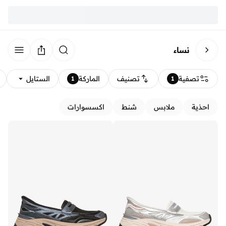
نساء
تصفية
تصنيف
الماركة
الستايل
1
1
احذية
ملابس
شنط
اكسسوارات