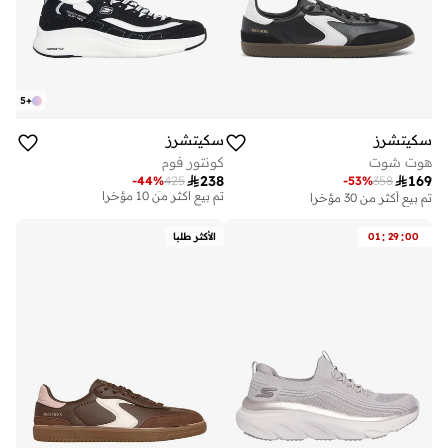
5
+
سكيتشرز
سكيتشرز
هوت شوت
كونتور فوم
توصيل مجاني

238

169
-
44
%
425
-
53
%
358
تم بيع أكثر من 10 مؤخرا
تم بيع أكثر من 30 مؤخرا
توصيل مجاني
تم بيع أكثر من 10 مؤخرا
:
:
00
29
01
الأكثر طلبا