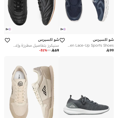
2
+
2
+
شو اكسبرس
شو اكسبرس
Men Lace-Up Sports Shoes
سنيكرز بتفاصيل مطرزة وإغلاق برباط

69

99
-
31
%
99