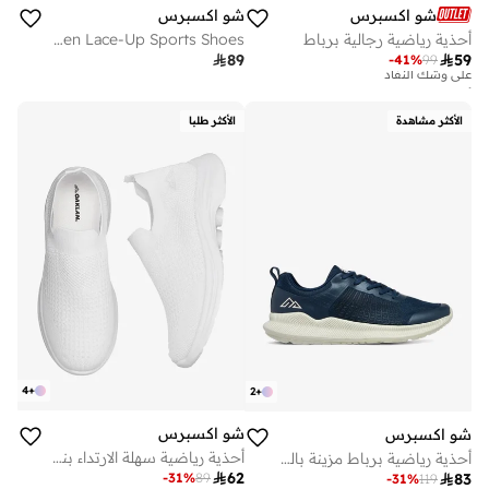
شو اكسبرس
شو اكسبرس
أفضل سعر لهذا العام
أحذية رياضية رجالية برباط
Men Lace-Up Sports Shoes
تم بيع أكثر من 20 مؤخرا

89

59
-
41
%
99
على وشك النفاد
أفضل سعر لهذا العام
تم بيع أكثر من 20 مؤخرا
على وشك النفاد
الأكثر مشاهدة
الأكثر طلبا
4
+
2
+
شو اكسبرس
شو اكسبرس
أحذية رياضية سهلة الارتداء بنعل خارجي مانع للانزلاق مع شريط سحب
أحذية رياضية برباط مزينة بالدانتيل

62
-
31
%
89

83
-
31
%
119