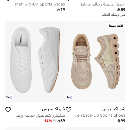
أحذية رياضية رجالية برباط
Men Slip-On Sports Shoes

79

89
على وشك النفاد
الأكثر مبيعا
2
+
2
+
شو اكسبرس
شو اكسبرس
Men Lace-Up Sports Shoes
سنيكرز بتفاصيل خياطة وإغلاق برباط

69

99
-
31
%
99