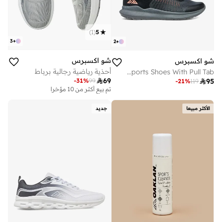
)
1
(
5
3
+
2
+
شو اكسبرس
شو اكسبرس
أحذية رياضية رجالية برباط
Panelled Lace-Up Sports Shoes With Pull Tab

69
-
31
%
99

95
-
21
%
119
تم بيع أكثر من 10 مؤخرا
على وشك النفاد
تم بيع أكثر من 10 مؤخرا
على وشك النفاد
الأكثر مبيعا
جديد