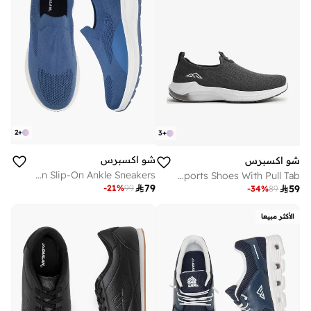
2
+
3
+
شو اكسبرس
شو اكسبرس
Men Slip-On Ankle Sneakers
Textured Slip-On Sports Shoes With Pull Tab

79
-
21
%
99

59
-
34
%
89
الأكثر مبيعا