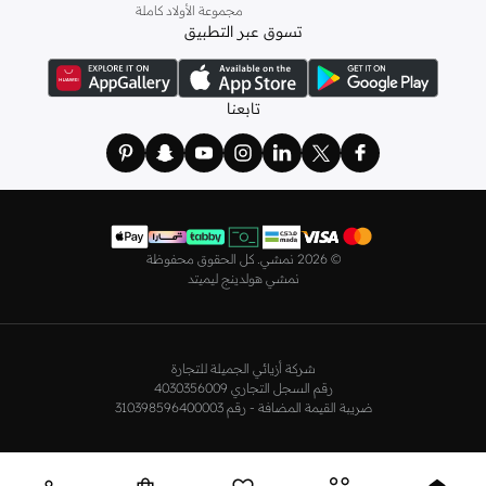
مجموعة الأولاد كاملة
أطقم من
لا سينزا
، أو اقتني العبوات الاقتصادية التي تحتوي على كافة القطع الأساسية.
تسوق عبر التطبيق
ولدينا أيضًا
ملابس نوم نسائية
مريحة، بما في ذلك قمصان النوم والبيجامات من علامات
مثل
نعومي
وغيرها.
استعدي لأجواء الصيف مع مجموعتنا من ملابس السباحة التي تضم كل ما تحتاجينه،
تابعنا
بداية من
بيكيني
القطعتين بجميع المقاسات وحتى المايوهات ذات القطعة الواحدة وكافة
مستلزمات الشاطئ أو المسبح.
تسوق أزياء رجالية بتصاميم راقية في السعودية
تألق بأفضل إطلالة مع مجموعة متكاملة من الملابس الرجالية. ستجد لدينا كل ما تحتاجه
من علامات رائدة مثل
تمبرلاند
و
لاكوست
و
غانت
و
جيوردانو
وغيرها، لتكون دائمًا في أبهى
©
2026 نمشي. كل الحقوق محفوظة
صورة سواء كنت متوجهاً إلى عملك أو تقضي عطلة نهاية الأسبوع برفقة أصدقائك
نمشي هولدينج ليميتد
وعائلتك.
ستجد لدينا في مجموعة التيشيرتات والقمصان كل ما تحتاجه مع مجموعة متنوعة من
التصاميم. جدّد إطلالتك وتسوق
قمصان بولو
بالألوان التي تفضلها، وكن متألقًا في عملك
شركة أزيائي الجميلة للتجارة
وفي نزهاتك مع أصدقائك. واطلع على الكنزات والهوديز و
البليزرات
بتصاميم ومقاسات
رقم السجل التجاري 4030356009
وألوان متعددة لتكون بكامل أناقتك في كافة المناسبات.
ضريبة القيمة المضافة - رقم 310398596400003
اختر ما يناسبك من تشكيلتنا الواسعة من
الجينزات
بجميع الألوان والمقاسات. ونسّقها
مع قمصان عصرية لإطلالة أنيقة أو ارتدِها مع تيشيرت وحذاء رياضي لمظهر رائع مواكب