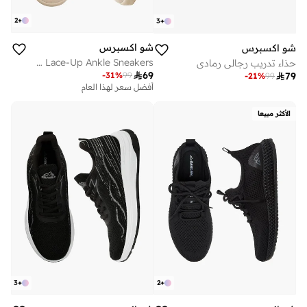
2
+
3
+
شو اكسبرس
شو اكسبرس
Men Lace-Up Ankle Sneakers
حذاء تدريب رجالي رمادي

69
-
31
%
99

79
-
21
%
99
أفضل سعر لهذا العام
الأكثر مبيعا
3
+
2
+