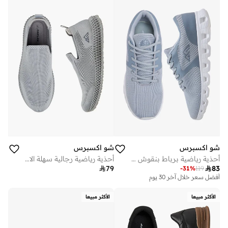
شو اكسبرس
شو اكسبرس
أحذية رياضية برباط بنقوش دانتيل
أحذية رياضية رجالية سهلة الارتداء

79

83
-
31
%
119
أفضل سعر خلال آخر 30 يوم
الأكثر مبيعا
الأكثر مبيعا