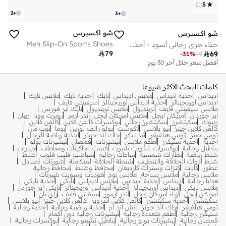
)
1
(
5
2
+
3
+
شو اكسبرس
شو اكسبرس
Men Slip-On Sports Shoes
حذاء جري رجالي أسود - أحذية رياضية عالية الأداء

79

69
-
31
%
99
أفضل سعر خلال آخر 30 يوم
كلمات البحث الأكثر شيوعا
اديداس
احذية اديداس
ملابس اديداس
نايك
احذية نايك
ملابس نايك
اديداس اوريجينالز
احذية اديداس اوريجينالز
سيفينتي فايف
ملابس سيفينتي فايف
ترينديول
ملابس ترينديول
نايك اير فورس
اير جوردان
امريكان ايجل
ملابس امريكان ايجل
اندر ارمر
روبرت وود
ريبان
ريبوك
سكيتشرز
سكيتشرز رجالي
بوكسرات كالفن كلاين
كالفن كلاين
كالفن كلاين جينز
نيو بالانس
لاكوست
بولو رالف لورين
بوما
توب مان
تومي جينز
تومي هيلفيغر
تيد بيكر
جاك اند جونز
أحذية رياضة للرجال
احذية
احذية سنيكرز
أطقم ملابس
تيشيرتات
قمصان
تيشيرتات بولو
بناطيل رجالية
بوكسرات
سويت شيرت
فست
جاكيتات ومعاطف
جينزات
شنط رياضة
نظارات شمسية
ساعات رجاليه
شباشب فليب فلوب
شنط
شنط أدوات الحلاقة والتنظيف
شنطة الحلاقة المتكاملة
شورتات
صنادل
عطور
كابات
كنزات وسترات كارديغان
محافظ وشنط
محافظ رجالية
ملابس رجالية
ملابس سباحة
ملابس نوم
هوديات وسويت شيرتات
هدايا رجالية
أديداس
أحذية أديداس
ملابس أديداس
نايكي
أحذبة نايكي
ملابس نايكي
أديداس أوريجينالز
أحذية أديداس أوريجينالز
نايكي اير جوردن
أمريكان إيجل
أزياء أمريكان إيجل
أندر آرمور
سيفنتي فايف
راي بان
سكيتشرز
أحذية سكيتشرز
كالفن كلاين اندروير
كالفن كلاين جينز
نيو بالانس
تومي هيلفيغر
جاك اند جونز
اتش اند ام
أحذية رياضية رجالية
أحذية رجالية
سنيكرز رجالية
أطقم متعددة رجالية
تيشيرتات رجالية دون أكمام
قمصان رجالية
تيشيرتات بولو رجالية
بناطيل تشينو رجالية
بوكسرات رجالية