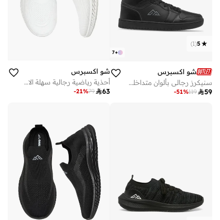
)
1
(
5
7
+
شو اكسبرس
شو اكسبرس
أحذية رياضية رجالية سهلة الارتداء
سنيكرز رجالي بألوان متداخلة ورباط

63
-
21
%
79

59
-
51
%
119