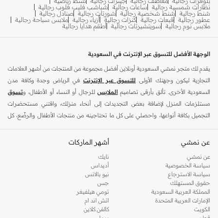
بلوفرات رجالية
معاطف رجالية
جينزات رجالية
شنط رياضية
نظارات شمسية رجالية
ساعات رجالية
شباشب فليب فلوب رجالية
شنط رجالية
شنط شخصية رجالية
شورتات رجالية
صنادل رجالية
عطور رجالية
قبعات رجالية
كنزات رجالية
أزياء رجالية
ملابس سباحة رجالية
ملابس نوم رجالية
سويتشيرتات رجالية
أطقم هدايا رجالية
الوجهة الأفضل للتسوق عبر الإنترنت في السعودية
يقدم لك متجر نمشي السعودية أونلاين أفضل مجموعة من المنتجات من أشهر العلامات
التجارية ليكون وجهتك الأولى
للتسوق عبر الإنترنت
في الرياض وجدة وكافة مدن
السعودية الأخرى. تألق بأرقى تصاميم
الملابس
للرجال أو النساء أو الأطفال، و
تسوق
مستلزمات المنزل لإضافة بعض التجديدات إلى أنحاء منزلك، واقتني مستحضرات
التجميل بكافة أنواعها، واحصلي على كل ما تحتاجينه من منتجات الأطفال والرضّع، كل
ذلك وأكثر في مكان واحد.
عن نمشي
أفضل العلامات التجارية في السعودية
أشهر الماركات
يضم متجر نمشي السعودية أونلاين مجموعة ضخمة من المنتجات من أفضل العلامات
عن نمشي
نايك
سياسة الخصوصية
أديداس
التجارية، بداية من الأزياء وحتى مستلزمات المنزل. ستجد لدينا كل ما ترغب به من
سياسة الاسترجاع
نيو بالانس
الملابس والأحذية والإكسسوارات وكافة احتياجاتك الأخرى من علامات رائدة مثل:
حقوق المستهلك
جس
ديفاكتو
، و
ديزل
، و
بيير كاردان
، و
تومي هيلفيغر
، و
ريفر ايلاند
، و
جوكي
، و
لي كوبر
،
المملكة العربية السعودية
تومي هيلفيغر
الإمارات العربية المتحدة
اتش اند ام
و
مايكل كورس
، و
بيفرلي هيلز بولو كلوب
، و
أمريكان إيجل
، و
كالفن كلاين
، و
بولو رالف
الكويت
كالفن كلاين
لورين
، و
دكني
وغيرهم الكثير.
قطر
بوما