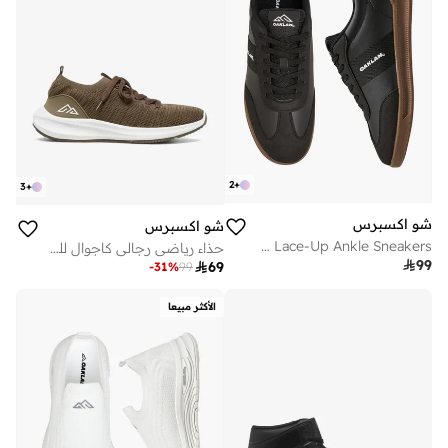
2
+
3
+
شو اكسبرس
شو اكسبرس
Men Lace-Up Ankle Sneakers
حذاء رياضي رجالي كاجوال للجري

99

69
-
31
%
99
الأكثر مبيعا