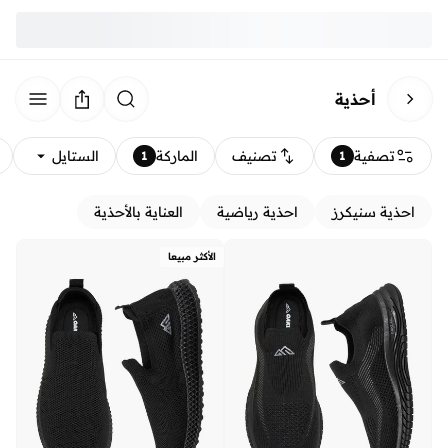
أحذية
تصفية
تصنيف
الماركة
الستايل
1
1
احذية سنيكرز
احذية رياضية
العناية بالأحذية
الأكثر مبيعا