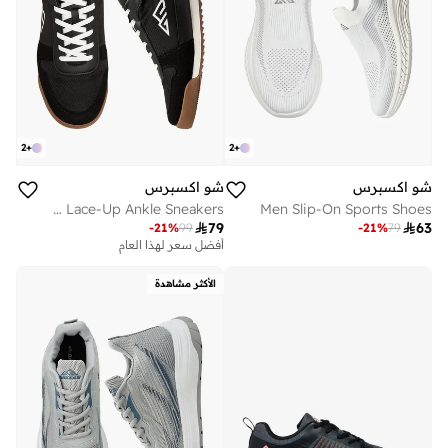
2
+
2
+
شو اكسبرس
شو اكسبرس
Men Lace-Up Ankle Sneakers
Men Slip-On Sports Shoes

79

63
-
21
%
99
-
21
%
79
أفضل سعر لهذا العام
الأكثر مشاهدة