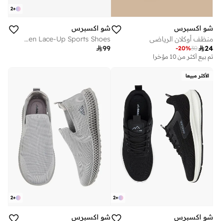
2
+
شو اكسبرس
شو اكسبرس
منظف أوكلان الرياضي
Men Lace-Up Sports Shoes

99

24
-
20
%
30
تم بيع أكثر من 10 مؤخرا
على وشك النفاد
تم بيع أكثر من 10 مؤخرا
على وشك النفاد
الأكثر مبيعا
2
+
2
+
شو اكسبرس
شو اكسبرس