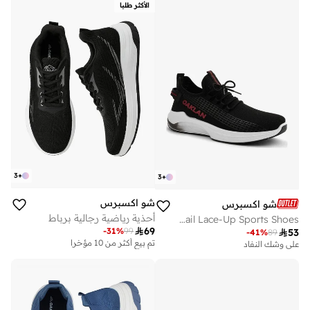
الأكثر طلبا
3
+
3
+
شو اكسبرس
شو اكسبرس
أحذية رياضية رجالية برباط
Logo Detail Lace-Up Sports Shoes

69
-
31
%
99

53
-
41
%
89
تم بيع أكثر من 10 مؤخرا
على وشك النفاد
على وشك النفاد
تم بيع أكثر من 10 مؤخرا
على وشك النفاد