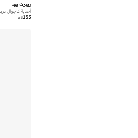
روبرت وود
كالفن كلاين
(
5
)
أحذية كاجوال برب

155
كلاركس
(
18
)
كول ات سبرنج
(
4
)
كول هان
(
133
)
كيدو
(
1
)
لو كونفورت
(
35
)
لي كوبر
(
1
)
مانجو مان
(
2
)
ميلانو
(
20
)
هوجو
(
6
)
يو اس بولو اسن
(
1
)
يوهو
(
9
)