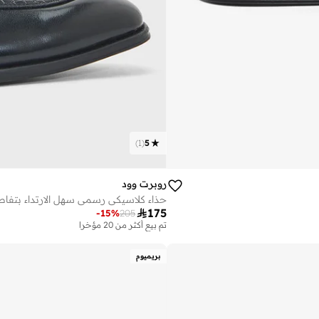
)
1
(
5
روبرت وود
حذاء كلاسيكي رسمي سهل الارتداء بتفا

175
-
15
%
205
تم بيع أكثر من 20 مؤخرا
على وشك النفاد
تم بيع أكثر من 20 مؤخرا
بريميوم
على وشك النفاد