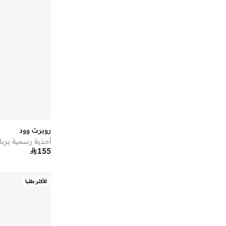
روبرت وود
أحذية رسمية بربا

155
الأكثر طلبا