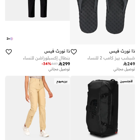
2
+
ذا نورث فيس
ذا نورث فيس
شبشب بيز كامب 2 للنساء
بنطال إكسبلوراشن للنساء

299

249
-
34
%
449
توصيل مجاني
توصيل مجاني
للجنسين
بريميوم