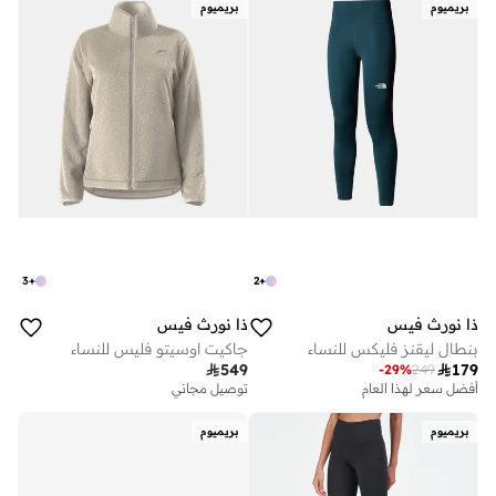
بريميوم
بريميوم
3
+
2
+
ذا نورث فيس
ذا نورث فيس
بنطال ليقنز فليكس للنساء
جاكيت اوسيتو فليس للنساء

549

179
-
29
%
249
أفضل سعر لهذا العام
توصيل مجاني
بريميوم
بريميوم