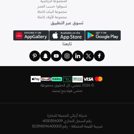
المجموعة الرياضية
و
ليتشي
و
نيشات لينين
و
فيمي9
وغيرهم.
تسوقوا حسب العمر
كما لدينا كل ما يتعلق ب
اللانجري
! اختاري من مجموعتنا قطعًا أنثوية مثل
الكورسيه
أو
مجموعة البنات كاملة
مجموعة الأولاد كاملة
أطقم من
لا سينزا
، أو اقتني العبوات الاقتصادية التي تحتوي على كافة القطع الأساسية.
تسوق عبر التطبيق
ولدينا أيضًا
ملابس نوم نسائية
مريحة، بما في ذلك قمصان النوم والبيجامات من علامات
مثل
نعومي
وغيرها.
استعدي لأجواء الصيف مع مجموعتنا من ملابس السباحة التي تضم كل ما تحتاجينه،
تابعنا
بداية من
بيكيني
القطعتين بجميع المقاسات وحتى المايوهات ذات القطعة الواحدة وكافة
مستلزمات الشاطئ أو المسبح.
تسوق أزياء رجالية بتصاميم راقية في السعودية
تألق بأفضل إطلالة مع مجموعة متكاملة من الملابس الرجالية. ستجد لدينا كل ما تحتاجه
من علامات رائدة مثل
تمبرلاند
و
لاكوست
و
غانت
و
جيوردانو
وغيرها، لتكون دائمًا في أبهى
©
2026 نمشي. كل الحقوق محفوظة
صورة سواء كنت متوجهاً إلى عملك أو تقضي عطلة نهاية الأسبوع برفقة أصدقائك
نمشي هولدينج ليميتد
وعائلتك.
ستجد لدينا في مجموعة التيشيرتات والقمصان كل ما تحتاجه مع مجموعة متنوعة من
التصاميم. جدّد إطلالتك وتسوق
قمصان بولو
بالألوان التي تفضلها، وكن متألقًا في عملك
شركة أزيائي الجميلة للتجارة
وفي نزهاتك مع أصدقائك. واطلع على الكنزات والهوديز و
البليزرات
بتصاميم ومقاسات
رقم السجل التجاري 4030356009
وألوان متعددة لتكون بكامل أناقتك في كافة المناسبات.
ضريبة القيمة المضافة - رقم 310398596400003