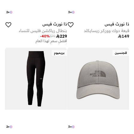
2
+
3
+
ذا نورث فيس
ذا نورث فيس
قبعة دوك ووركر ريسايكلد
بنطال رياكشن فليس للنساء

229

149
-
40
%
379
أفضل سعر لهذا العام
توصيل مجاني
أفضل سعر لهذا العام
توصيل مجاني
للجنسين
بريميوم
2
+
3
+