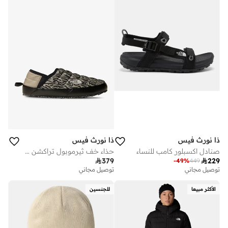
ذا نورث فيس
ذا نورث فيس
صنادل اكسبلور كامب للنساء
حذاء خف ثيرموبول تراكشن للنساء

379

229
-
49
%
449
توصيل مجاني
توصيل مجاني
الأكثر مبيعا
للجنسين