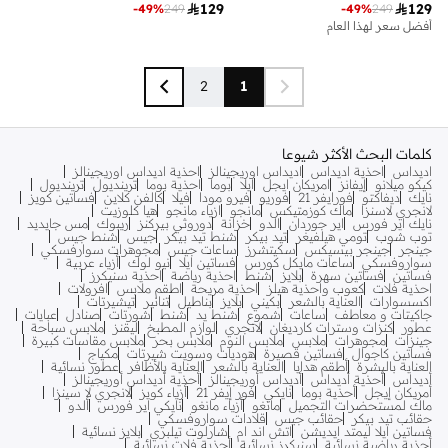

129

129
-
49
%
249
-
49
%
249
أفضل سعر لهذا العام
2
1
كلمات البحث الأكثر شيوعا
اديداس
احذية اديداس
اديداس اوريجينالز
احذية اديداس اوريجينالز
كيكو ميلانو
إيفانز
امريكان ايجل
ايلا
بوما
احذية بوما
ترينديول
ترينديول
نايك
ديفاكتو
فورايفر 21
فوريو
فيرو مودا
فيلا
كالفن كلاين
فساتين كويز
لانجري لاسنزا
ماك كوزمتيكس
مانجو
ازياء مانجو
هيا كلوزيت
نايك اير فورس
اير جوردان
الدو
خزانة
دوروثي بيركنز
ريبوك
مس جايديد
توب شوب
تومي هيلفيغر
تيد بيكر
شنط تيد بيكر
جيس
شنط جيس
جينجر
جينجر بيسيكس
سكيتشرز
ساعات جيس
مجوهرات سوارفسكي
سواروفسكي
ساعات مايكل كورس
فساتين ايلا
نيو لوك
أزياء عربية
فساتين
فساتين سهرة
بلايز
شنط
احذية رياضة
احذية سنيكرز
احذية فلات
كعوب واحذية هيلز
احذية مريحة
اطقم ملابس
افرولات
اكسسوارات
العناية بالشعر
بكيني
بلايز
بناطيل
تنانير
تيشيرتات
جاكيتات و معاطف
ساعات
شموع
شنط يد
شنط
شورتات
صنادل
عبايات
عطور
كنزات وسترات كارديغان
لانجري
لوازم المطبخ
ليقنز
ملابس سباحة
جينزات
مجوهرات
ملابس
ملابس النوم
ملابس بحر
ملابس مقاسات كبيرة
فساتين كاجوال
فساتين قصيرة
هوديات وسويت شيرتات
مكياج
العناية بالبشرة
أطقم هدايا
العناية بالشعر
العناية بالأظافر
عطور نسائية
أديداس
أحذية أديداس
أديداس أوريجينالز
أحذية أديداس أوريجينالز
أمريكان إيجل
أحذية بوما
نايكي
فور إيفر 21
أزياء كويز
لانجري لا سينزا
ماك لمستحضرات التجميل
مانغو
أزياء مانغو
نايكي اير فورس
ألدو
حقائب تيد بيكر
حقائب جيس
قلادات سواروفسكي
فساتين ايلا ليمتد ايديشن
اتش اند ام
شارلوت تيلبري
بلايز نسائية
أحذية رياضية نسائية
سنيكرز نسائية
أحذية فلات نسائية