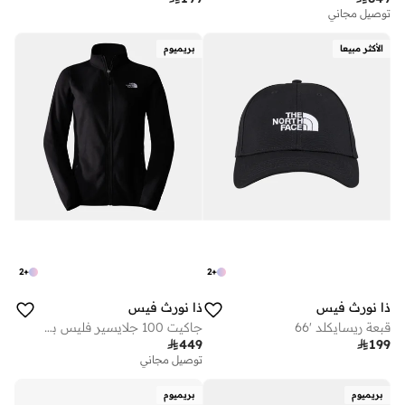
توصيل مجاني
الأكثر مبيعا
بريميوم
2
+
2
+
ذا نورث فيس
ذا نورث فيس
قبعة ريسايكلد '66
جاكيت 100 جلايسير فليس بسحاب كامل للنساء

449

199
توصيل مجاني
بريميوم
بريميوم