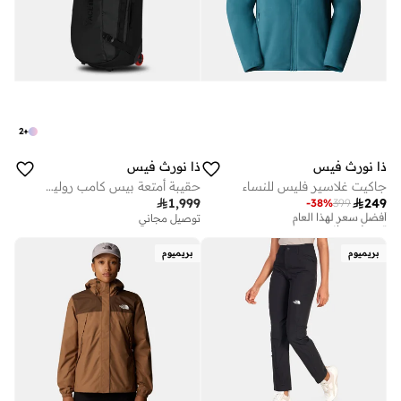
2
+
ذا نورث فيس
ذا نورث فيس
جاكيت غلاسير فليس للنساء
حقيبة أمتعة بيس كامب رولينج ثاندر

1,999

249
-
38
%
399
أفضل سعر لهذا العام
توصيل مجاني
توصيل مجاني
أفضل سعر لهذا العام
توصيل مجاني
بريميوم
بريميوم