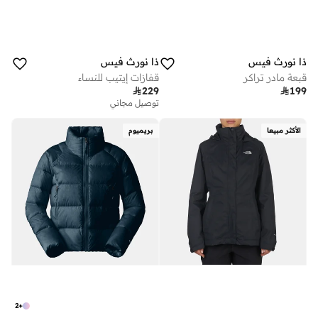
ذا نورث فيس
ذا نورث فيس
قبعة مادر تراكر
قفازات إيتيب للنساء

229

199
توصيل مجاني
الأكثر مبيعا
بريميوم
2
+