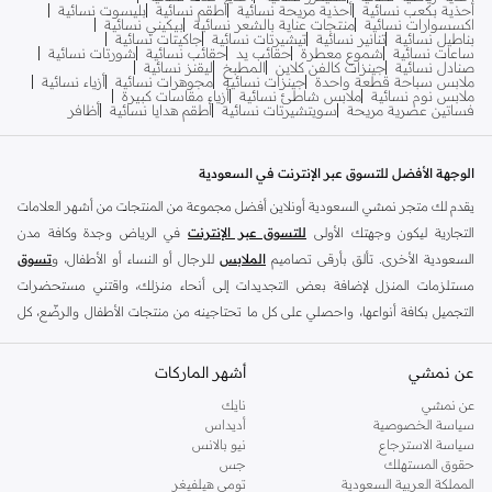
أحذية بكعب نسائية
أحذية مريحة نسائية
أطقم نسائية
بليسوت نسائية
اكسسوارات نسائية
منتجات عناية بالشعر نسائية
بيكيني نسائية
بناطيل نسائية
تنانير نسائية
تيشيرتات نسائية
جاكيتات نسائية
ساعات نسائية
شموع معطرة
حقائب يد
حقائب نسائية
شورتات نسائية
صنادل نسائية
جينزات كالفن كلاين
المطبخ
ليقنز نسائية
ملابس سباحة قطعة واحدة
جينزات نسائية
مجوهرات نسائية
أزياء نسائية
ملابس نوم نسائية
ملابس شاطئ نسائية
أزياء مقاسات كبيرة
فساتين عصرية مريحة
سويتشيرتات نسائية
أطقم هدايا نسائية
أظافر
الوجهة الأفضل للتسوق عبر الإنترنت في السعودية
يقدم لك متجر نمشي السعودية أونلاين أفضل مجموعة من المنتجات من أشهر العلامات
التجارية ليكون وجهتك الأولى
للتسوق عبر الإنترنت
في الرياض وجدة وكافة مدن
السعودية الأخرى. تألق بأرقى تصاميم
الملابس
للرجال أو النساء أو الأطفال، و
تسوق
مستلزمات المنزل لإضافة بعض التجديدات إلى أنحاء منزلك، واقتني مستحضرات
التجميل بكافة أنواعها، واحصلي على كل ما تحتاجينه من منتجات الأطفال والرضّع، كل
ذلك وأكثر في مكان واحد.
عن نمشي
أفضل العلامات التجارية في السعودية
أشهر الماركات
يضم متجر نمشي السعودية أونلاين مجموعة ضخمة من المنتجات من أفضل العلامات
عن نمشي
نايك
سياسة الخصوصية
أديداس
التجارية، بداية من الأزياء وحتى مستلزمات المنزل. ستجد لدينا كل ما ترغب به من
سياسة الاسترجاع
نيو بالانس
الملابس والأحذية والإكسسوارات وكافة احتياجاتك الأخرى من علامات رائدة مثل:
حقوق المستهلك
جس
ديفاكتو
، و
ديزل
، و
بيير كاردان
، و
تومي هيلفيغر
، و
ريفر ايلاند
، و
جوكي
، و
لي كوبر
،
المملكة العربية السعودية
تومي هيلفيغر