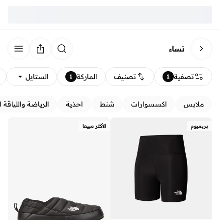
نساء
تصفية
تصنيف
الماركة
الستايل
1
1
ملابس
اكسسوارات
شنط
احذية
الرياضة واللياقة ا
بريميوم
الأكثر مبيعا