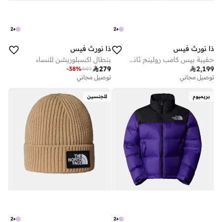
2
+
2
+
ذا نورث فيس
ذا نورث فيس
حقيبة بيس كامب رولينج ثاندر ترولي
بنطال اكسبلوريشن للنساء

279

2,199
-
38
%
449
توصيل مجاني
توصيل مجاني
بريميوم
للجنسين
2
+
2
+