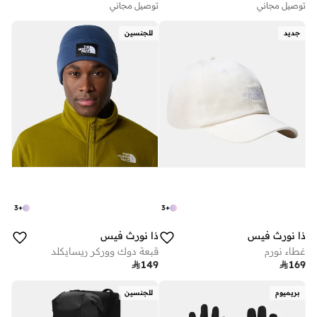
توصيل مجاني
توصيل مجاني
جديد
للجنسين
3
+
3
+
ذا نورث فيس
ذا نورث فيس
غطاء نورم
قبعة دوك ووركر ريسايكلد

149

169
بريميوم
للجنسين