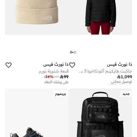
2
+
ذا نورث فيس
ذا نورث فيس
جاكيت هايكينج أكونكاجوا 3 بغطاء للرأس للنساء
قبعة شتوية نورم

99

1,099
-
34
%
149
توصيل مجاني
على وشك النفاد
على وشك النفاد
توصيل مجاني
على وشك النفاد
جديد
بريميوم