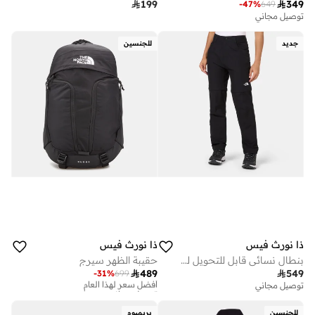

199

349
-
47
%
649
توصيل مجاني
جديد
للجنسين
ذا نورث فيس
ذا نورث فيس
بنطال نسائي قابل للتحويل للاستكشاف
حقيبة الظهر سيرج

489

549
-
31
%
699
أفضل سعر لهذا العام
توصيل مجاني
توصيل مجاني
أفضل سعر لهذا العام
توصيل مجاني
للجنسين
بريميوم