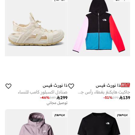
ذا نورث فيس
ذا نورث فيس
جاكيت هايكنغ بغطاء رأس جلاسير للأطفال
صنادل اكسبلور كامب للنساء

299

139
-
46
%
549
-
51
%
279
توصيل مجاني
بريميوم
بريميوم