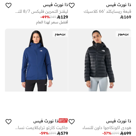
ذا نورث فيس
ذا نورث فيس
قبعة ريسايكلد ’66 كلاسيك
ليقنز التمرين فليكس 8/7 للنساء

129

169
-
49
%
249
أفضل سعر لهذا العام
بريميوم
بريميوم
ذا نورث فيس
ذا نورث فيس
هودي اكونكاجوا داون للنساء
جاكيت كارتو ترايكلايمت نسائي

579

699
-
59
%
1399
-
37
%
1099