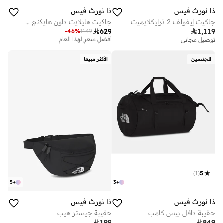
ذا نورث فيس
ذا نورث فيس
جاكيت إيفولف 2 ترايكلايميت
جاكيت هايلايت داون هايكنج للنساء

629

1,119
-
46
%
1149
أفضل سعر لهذا العام
توصيل مجاني
توصيل مجاني
أفضل سعر لهذا العام
توصيل مجاني
للجنسين
الأكثر مبيعا
)
1
(
5
5
+
3
+
ذا نورث فيس
ذا نورث فيس
حقيبة دافل بيس كامب
حقيبة جيستر هيب

199

849