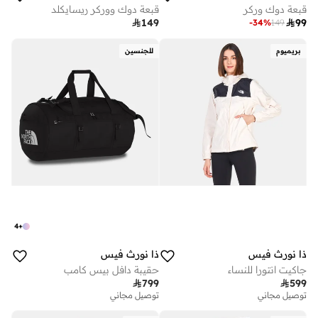
قبعة دوك وركر
قبعة دوك ووركر ريسايكلد

149

99
-
34
%
149
بريميوم
للجنسين
4
+
ذا نورث فيس
ذا نورث فيس
جاكيت انتورا للنساء
حقيبة دافل بيس كامب

799

599
توصيل مجاني
توصيل مجاني