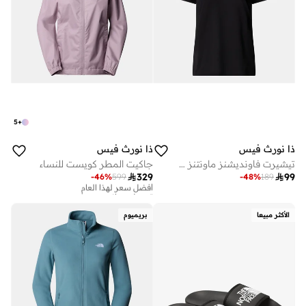
5
+
ذا نورث فيس
ذا نورث فيس
تيشيرت فاونديشنز ماونتنز فيسيز للنساء
جاكيت المطر كويست للنساء

329

99
-
46
%
599
-
48
%
189
أفضل سعر لهذا العام
توصيل مجاني
أفضل سعر لهذا العام
توصيل مجاني
الأكثر مبيعا
بريميوم