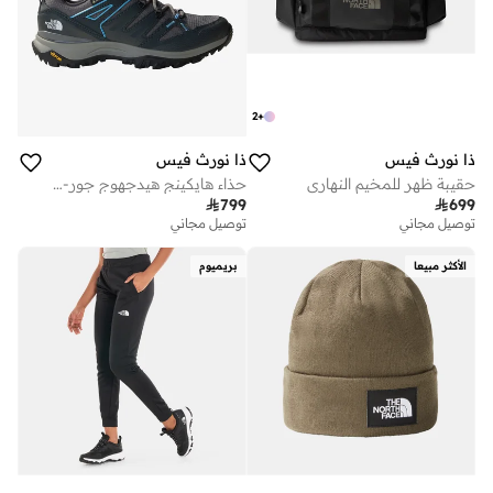
2
+
ذا نورث فيس
ذا نورث فيس
حقيبة ظهر للمخيم النهاري
حذاء هايكينج هيدجهوج جور-تكس للنساء

799

699
توصيل مجاني
توصيل مجاني
الأكثر مبيعا
بريميوم