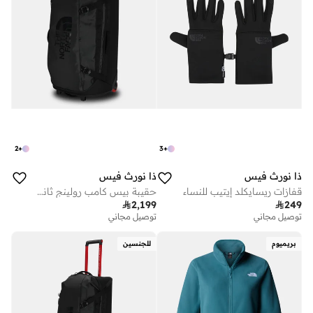
2
+
3
+
ذا نورث فيس
ذا نورث فيس
قفازات ريسايكلد إيتيب للنساء
حقيبة بيس كامب رولينج ثاندر ترولي

2,199

249
توصيل مجاني
توصيل مجاني
بريميوم
للجنسين