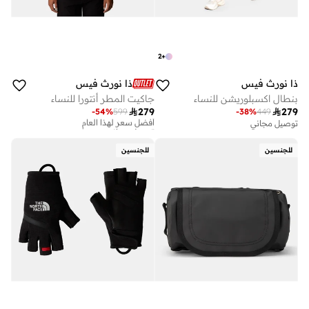
2
+
ذا نورث فيس
ذا نورث فيس
بنطال اكسبلوريشن للنساء
جاكيت المطر أنتورا للنساء

279

279
-
54
%
599
-
38
%
449
أفضل سعر لهذا العام
توصيل مجاني
توصيل مجاني
أفضل سعر لهذا العام
توصيل مجاني
للجنسين
للجنسين