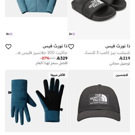
4
+
2
+
ذا نورث فيس
ذا نورث فيس
شبشب بيز كامب 3 للنساء
جاكيت 100 جلاسير فليس هايكينج للنساء

329

219
-
27
%
449
أفضل سعر لهذا العام
توصيل مجاني
توصيل مجاني
أفضل سعر لهذا العام
توصيل مجاني
للجنسين
الأكثر مبيعا