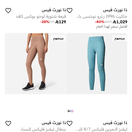
ذا نورث فيس
ذا نورث فيس
جاكيت 1996 رترو نوبتسي بافر للنساء
قبعة شتوية لوجو بوكس كافد

129

1,029
-
28
%
179
-
40
%
1699
أفضل سعر لهذا العام
توصيل مجاني
أفضل سعر لهذا العام
توصيل مجاني
بريميوم
بريميوم
2
+
ذا نورث فيس
ذا نورث فيس
ليقنز التمرين فليكس 8/7 للنساء
بنطال ليقنز فليكس للنساء