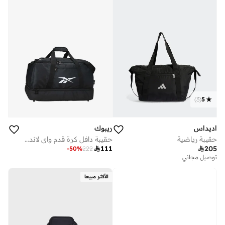
)
3
(
5
ريبوك
اديداس
حقيبة دافل كرة قدم واي لاند سم
حقيبة رياضية

111

205
-
50
%
222
توصيل مجاني
الأكثر مبيعا