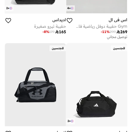
2
+
4
+
اس في ال
اديداس
Gym حقيبة دوفل رياضية فاخرة مع قسم للأحذية - وردي فاتح
حقيبة تيرو صغيرة

165

269
-
8
%
179
-
11
%
299
توصيل مجاني
للجنسين
للجنسين
2
+