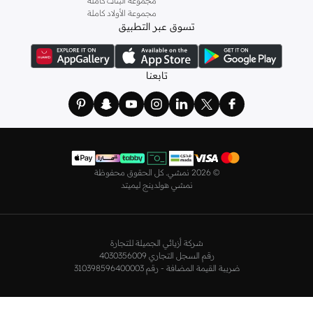
مجموعة البنات كاملة
مجموعة الأولاد كاملة
أطقم من
لا سينزا
، أو اقتني العبوات الاقتصادية التي تحتوي على كافة القطع الأساسية.
تسوق عبر التطبيق
ولدينا أيضًا
ملابس نوم نسائية
مريحة، بما في ذلك قمصان النوم والبيجامات من علامات
مثل
نعومي
وغيرها.
استعدي لأجواء الصيف مع مجموعتنا من ملابس السباحة التي تضم كل ما تحتاجينه،
تابعنا
بداية من
بيكيني
القطعتين بجميع المقاسات وحتى المايوهات ذات القطعة الواحدة وكافة
مستلزمات الشاطئ أو المسبح.
تسوق أزياء رجالية بتصاميم راقية في السعودية
تألق بأفضل إطلالة مع مجموعة متكاملة من الملابس الرجالية. ستجد لدينا كل ما تحتاجه
من علامات رائدة مثل
تمبرلاند
و
لاكوست
و
غانت
و
جيوردانو
وغيرها، لتكون دائمًا في أبهى
©
2026 نمشي. كل الحقوق محفوظة
صورة سواء كنت متوجهاً إلى عملك أو تقضي عطلة نهاية الأسبوع برفقة أصدقائك
نمشي هولدينج ليميتد
وعائلتك.
ستجد لدينا في مجموعة التيشيرتات والقمصان كل ما تحتاجه مع مجموعة متنوعة من
التصاميم. جدّد إطلالتك وتسوق
قمصان بولو
بالألوان التي تفضلها، وكن متألقًا في عملك
شركة أزيائي الجميلة للتجارة
وفي نزهاتك مع أصدقائك. واطلع على الكنزات والهوديز و
البليزرات
بتصاميم ومقاسات
رقم السجل التجاري 4030356009
وألوان متعددة لتكون بكامل أناقتك في كافة المناسبات.
ضريبة القيمة المضافة - رقم 310398596400003
اختر ما يناسبك من تشكيلتنا الواسعة من
الجينزات
بجميع الألوان والمقاسات. ونسّقها
مع قمصان عصرية لإطلالة أنيقة أو ارتدِها مع تيشيرت وحذاء رياضي لمظهر رائع مواكب