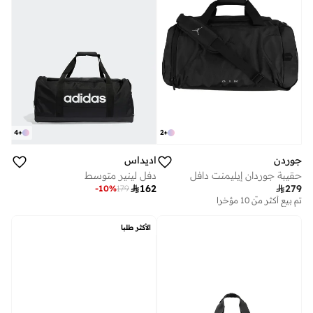
4
+
2
+
جوردن
اديداس
حقيبة جوردان إيليمنت دافل
دفل لينير متوسط

162

279
-
10
%
179
توصيل مجاني
تم بيع أكثر من 10 مؤخرا
توصيل مجاني
تم بيع أكثر من 10 مؤخرا
الأكثر طلبا