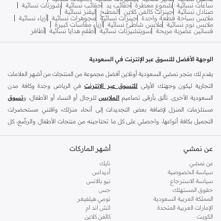
ساعات نسائية
شموع معطرة
حقائب يد
حقائب نسائية
شورتات نسائية
صنادل نسائية
جينزات كالفن كلاين
المطبخ
ليقنز نسائية
ملابس سباحة قطعة واحدة
جينزات نسائية
مجوهرات نسائية
أزياء نسائية
ملابس نوم نسائية
ملابس شاطئ نسائية
أزياء مقاسات كبيرة
فساتين عصرية مريحة
سويتشيرتات نسائية
أطقم هدايا نسائية
أظافر
الوجهة الأفضل للتسوق عبر الإنترنت في السعودية
يقدم لك متجر نمشي السعودية أونلاين أفضل مجموعة من المنتجات من أشهر العلامات
التجارية ليكون وجهتك الأولى
للتسوق عبر الإنترنت
في الرياض وجدة وكافة مدن
السعودية الأخرى. تألق بأرقى تصاميم
الملابس
للرجال أو النساء أو الأطفال، و
تسوق
مستلزمات المنزل لإضافة بعض التجديدات إلى أنحاء منزلك، واقتني مستحضرات
التجميل بكافة أنواعها، واحصلي على كل ما تحتاجينه من منتجات الأطفال والرضّع، كل
ذلك وأكثر في مكان واحد.
عن نمشي
أفضل العلامات التجارية في السعودية
أشهر الماركات
يضم متجر نمشي السعودية أونلاين مجموعة ضخمة من المنتجات من أفضل العلامات
عن نمشي
نايك
سياسة الخصوصية
أديداس
التجارية، بداية من الأزياء وحتى مستلزمات المنزل. ستجد لدينا كل ما ترغب به من
سياسة الاسترجاع
نيو بالانس
الملابس والأحذية والإكسسوارات وكافة احتياجاتك الأخرى من علامات رائدة مثل:
حقوق المستهلك
جس
ديفاكتو
، و
ديزل
، و
بيير كاردان
، و
تومي هيلفيغر
، و
ريفر ايلاند
، و
جوكي
، و
لي كوبر
،
المملكة العربية السعودية
تومي هيلفيغر
الإمارات العربية المتحدة
اتش اند ام
و
مايكل كورس
، و
بيفرلي هيلز بولو كلوب
، و
أمريكان إيجل
، و
كالفن كلاين
، و
بولو رالف
الكويت
كالفن كلاين