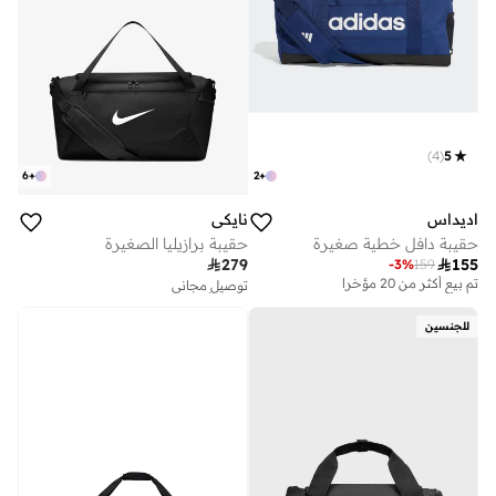
)
4
(
5
6
+
2
+
اديداس
نايكي
حقيبة دافل خطية صغيرة
حقيبة برازيليا الصغيرة

279

155
-
3
%
159
تم بيع أكثر من 20 مؤخرا
توصيل مجاني
تم بيع أكثر من 10 مؤخرا
على وشك النفاد
للجنسين
توصيل مجاني
تم بيع أكثر من 10 مؤخرا
على وشك النفاد