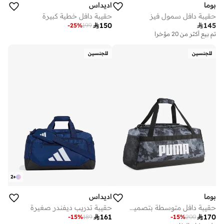
بوما
اديداس
حقيبة دافل سمول فيز
حقيبة دافل خطية كبيرة

150

145
-
25
%
199
تم بيع أكثر من 20 مؤخرا
للجنسين
للجنسين
2
+
بوما
اديداس
حقيبة دافل متوسطة بتصميم تشالنجر
حقيبة تدريب ديفندر صغيرة

161

170
-
15
%
189
-
15
%
200