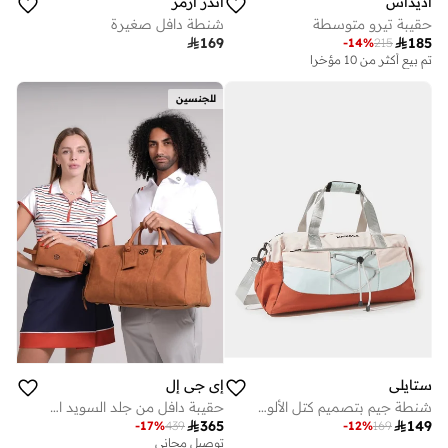
اديداس
اندر ارمر
حقيبة تيرو متوسطة
شنطة دافل صغيرة

169

185
-
14
%
215
تم بيع أكثر من 10 مؤخرا
للجنسين
ستايلي
إي جي إل
شنطة جيم بتصميم كتل الألوان
حقيبة دافل من جلد السويد النباتي - لون إسبريسو بني

365

149
-
17
%
439
-
12
%
169
توصيل مجاني