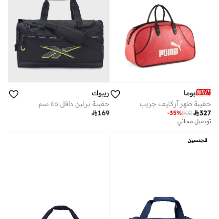
بوما
ريبوك
حقيبة ظهر آركايف جريب
حقيبة برلين دافل ٤٥ سم

169

327
-
35
%
502
توصيل مجاني
للجنسين