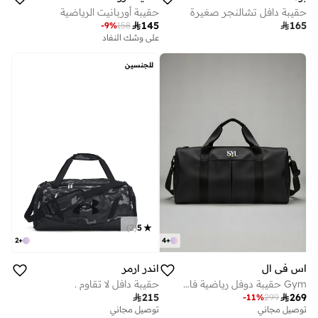
حقيبة دافل تشالنجر صغيرة
حقيبة أوربانيت الرياضية

145

165
-
9
%
158
على وشك النفاد
للجنسين
)
2
(
5
2
+
4
+
اس في ال
اندر ارمر
Gym حقيبة دوفل رياضية فاخرة مع قسم للأحذية - أسود
حقيبة دافل لا تقاوم .

215

269
-
11
%
299
توصيل مجاني
توصيل مجاني