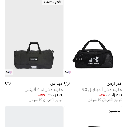
الأكثر مشاهدة
2
+
3
+
اندر ارمر
اديداس
حقيبة دافل أندينايبل 5.0
حقيبة دافل ام 4 أثليتس

170

217
-
35
%
259
-
6
%
229
توصيل مجاني
تم بيع أكثر من 10 مؤخرا
تم بيع أكثر من 10 مؤخرا
توصيل مجاني
تم بيع أكثر من 10 مؤخرا
للجنسين