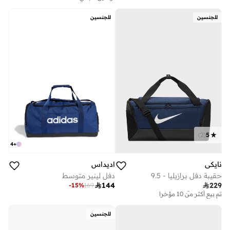
للجنسين
للجنسين
)
2
(
5
4
+
نايكي
اديداس
حقيبة دفل برازيليا - 9.5
دفل لينير متوسط

144

229
-
15
%
169
توصيل مجاني
تم بيع أكثر من 10 مؤخرا
توصيل مجاني
تم بيع أكثر من 10 مؤخرا
للجنسين