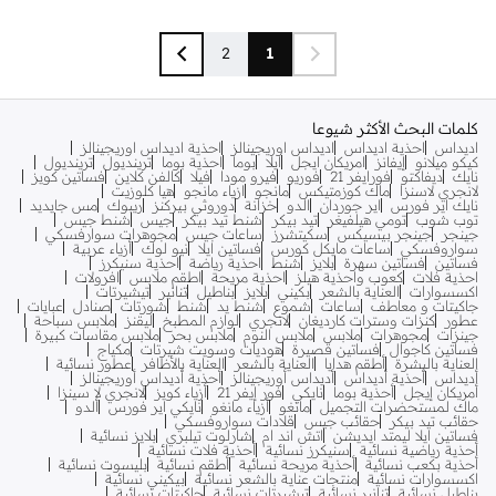
2
1
كلمات البحث الأكثر شيوعا
اديداس
احذية اديداس
اديداس اوريجينالز
احذية اديداس اوريجينالز
كيكو ميلانو
إيفانز
امريكان ايجل
ايلا
بوما
احذية بوما
ترينديول
ترينديول
نايك
ديفاكتو
فورايفر 21
فوريو
فيرو مودا
فيلا
كالفن كلاين
فساتين كويز
لانجري لاسنزا
ماك كوزمتيكس
مانجو
ازياء مانجو
هيا كلوزيت
نايك اير فورس
اير جوردان
الدو
خزانة
دوروثي بيركنز
ريبوك
مس جايديد
توب شوب
تومي هيلفيغر
تيد بيكر
شنط تيد بيكر
جيس
شنط جيس
جينجر
جينجر بيسيكس
سكيتشرز
ساعات جيس
مجوهرات سوارفسكي
سواروفسكي
ساعات مايكل كورس
فساتين ايلا
نيو لوك
أزياء عربية
فساتين
فساتين سهرة
بلايز
شنط
احذية رياضة
احذية سنيكرز
احذية فلات
كعوب واحذية هيلز
احذية مريحة
اطقم ملابس
افرولات
اكسسوارات
العناية بالشعر
بكيني
بلايز
بناطيل
تنانير
تيشيرتات
جاكيتات و معاطف
ساعات
شموع
شنط يد
شنط
شورتات
صنادل
عبايات
عطور
كنزات وسترات كارديغان
لانجري
لوازم المطبخ
ليقنز
ملابس سباحة
جينزات
مجوهرات
ملابس
ملابس النوم
ملابس بحر
ملابس مقاسات كبيرة
فساتين كاجوال
فساتين قصيرة
هوديات وسويت شيرتات
مكياج
العناية بالبشرة
أطقم هدايا
العناية بالشعر
العناية بالأظافر
عطور نسائية
أديداس
أحذية أديداس
أديداس أوريجينالز
أحذية أديداس أوريجينالز
أمريكان إيجل
أحذية بوما
نايكي
فور إيفر 21
أزياء كويز
لانجري لا سينزا
ماك لمستحضرات التجميل
مانغو
أزياء مانغو
نايكي اير فورس
ألدو
حقائب تيد بيكر
حقائب جيس
قلادات سواروفسكي
فساتين ايلا ليمتد ايديشن
اتش اند ام
شارلوت تيلبري
بلايز نسائية
أحذية رياضية نسائية
سنيكرز نسائية
أحذية فلات نسائية
أحذية بكعب نسائية
أحذية مريحة نسائية
أطقم نسائية
بليسوت نسائية
اكسسوارات نسائية
منتجات عناية بالشعر نسائية
بيكيني نسائية
بناطيل نسائية
تنانير نسائية
تيشيرتات نسائية
جاكيتات نسائية