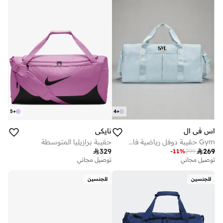
5
+
4
+
اس في ال
نايكي
Gym حقيبة دوفل رياضية فاخرة مع قسم للأحذية - أزرق فاتح
حقيبة برازيليا المتوسطة

329

269
-
11
%
299
توصيل مجاني
توصيل مجاني
للجنسين
للجنسين