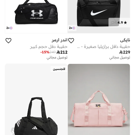
)
26
(
4.9
2
+
2
+
نايكي
اندر ارمر
حقيبة دافل برازيليا صغيرة - 25 لتر
حقيبة دفل حجم كبير

212

229
-
15
%
249
توصيل مجاني
توصيل مجاني
للجنسين