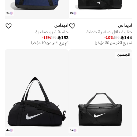
2
+
2
+
اديداس
اديداس
حقيبة دافل صغيرة خطية
حقيبة تيرو صغيرة

153

144
-
15
%
179
-
10
%
159
تم بيع أكثر من 30 مؤخرا
تم بيع أكثر من 10 مؤخرا
للجنسين
4
+
5
+