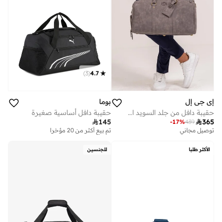
)
3
(
4.7
إي جي إل
بوما
حقيبة دافل من جلد السويد النباتي - رمادي ناردو
حقيبة دافل أساسية صغيرة

145

365
-
17
%
439
توصيل مجاني
تم بيع أكثر من 20 مؤخرا
الأكثر طلبا
للجنسين