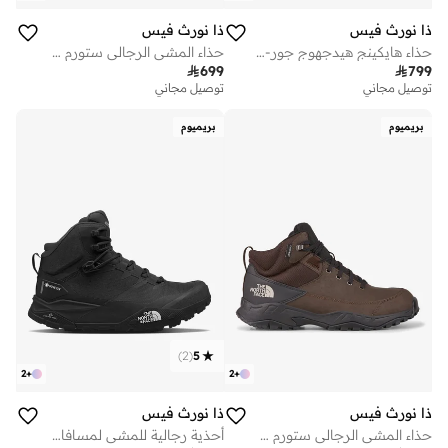
ذا نورث فيس
ذا نورث فيس
حذاء هايكينج هيدجهوج جور-تكس للرجال
حذاء المشي الرجالي ستورم سترايك

699

799
توصيل مجاني
توصيل مجاني
على وشك النفاد
توصيل مجاني
بريميوم
بريميوم
على وشك النفاد
)
2
(
5
2
+
2
+
ذا نورث فيس
ذا نورث فيس
حذاء المشي الرجالي ستورم سترايك
أحذية رجالية للمشي لمسافات طويلة مقاومة للماء