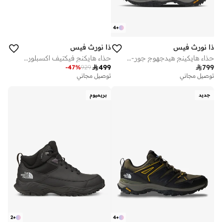
4
+
ذا نورث فيس
ذا نورث فيس
حذاء هايكينج هيدجهوج جور-تكس للرجال
حذاء هايكنج فيكتيف اكسبلوريس 2 متوسط الارتفاع فيوتشرلايت للرجال

499

799
-
47
%
929
توصيل مجاني
توصيل مجاني
جديد
بريميوم
2
+
4
+