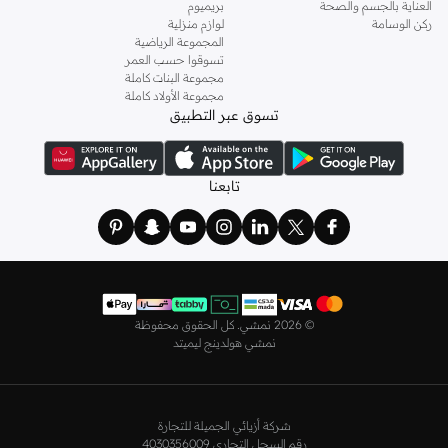
العناية بالجسم والصحة
بريميوم
وباستايلات كاجوال أو رسمية. لدينا خيارات متعددة من علامات رائدة مثل
جولدن ابل
ركن الوسامة
لوازم منزلية
المجموعة الرياضية
و
ليتشي
و
نيشات لينين
و
فيمي9
وغيرهم.
تسوقوا حسب العمر
كما لدينا كل ما يتعلق ب
اللانجري
! اختاري من مجموعتنا قطعًا أنثوية مثل
الكورسيه
أو
مجموعة البنات كاملة
مجموعة الأولاد كاملة
أطقم من
لا سينزا
، أو اقتني العبوات الاقتصادية التي تحتوي على كافة القطع الأساسية.
تسوق عبر التطبيق
ولدينا أيضًا
ملابس نوم نسائية
مريحة، بما في ذلك قمصان النوم والبيجامات من علامات
مثل
نعومي
وغيرها.
استعدي لأجواء الصيف مع مجموعتنا من ملابس السباحة التي تضم كل ما تحتاجينه،
تابعنا
بداية من
بيكيني
القطعتين بجميع المقاسات وحتى المايوهات ذات القطعة الواحدة وكافة
مستلزمات الشاطئ أو المسبح.
تسوق أزياء رجالية بتصاميم راقية في السعودية
تألق بأفضل إطلالة مع مجموعة متكاملة من الملابس الرجالية. ستجد لدينا كل ما تحتاجه
من علامات رائدة مثل
تمبرلاند
و
لاكوست
و
غانت
و
جيوردانو
وغيرها، لتكون دائمًا في أبهى
©
2026 نمشي. كل الحقوق محفوظة
صورة سواء كنت متوجهاً إلى عملك أو تقضي عطلة نهاية الأسبوع برفقة أصدقائك
نمشي هولدينج ليميتد
وعائلتك.
ستجد لدينا في مجموعة التيشيرتات والقمصان كل ما تحتاجه مع مجموعة متنوعة من
التصاميم. جدّد إطلالتك وتسوق
قمصان بولو
بالألوان التي تفضلها، وكن متألقًا في عملك
شركة أزيائي الجميلة للتجارة
وفي نزهاتك مع أصدقائك. واطلع على الكنزات والهوديز و
البليزرات
بتصاميم ومقاسات
رقم السجل التجاري 4030356009