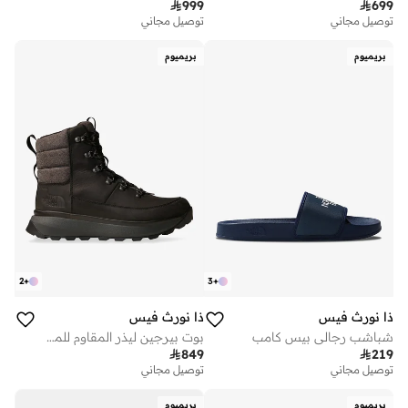

999

699
توصيل مجاني
توصيل مجاني
بريميوم
بريميوم
2
+
3
+
ذا نورث فيس
ذا نورث فيس
شباشب رجالي بيس كامب
بوت بيرجين ليذر المقاوم للماء سنو للرجال

849

219
توصيل مجاني
توصيل مجاني
بريميوم
بريميوم