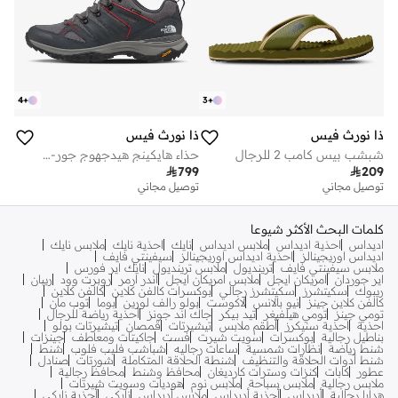
4
+
3
+
ذا نورث فيس
ذا نورث فيس
شبشب بيس كامب 2 للرجال
حذاء هايكينج هيدجهوج جور-تكس للرجال

799

209
توصيل مجاني
توصيل مجاني
كلمات البحث الأكثر شيوعا
اديداس
احذية اديداس
ملابس اديداس
نايك
احذية نايك
ملابس نايك
اديداس اوريجينالز
احذية اديداس اوريجينالز
سيفينتي فايف
ملابس سيفينتي فايف
ترينديول
ملابس ترينديول
نايك اير فورس
اير جوردان
امريكان ايجل
ملابس امريكان ايجل
اندر ارمر
روبرت وود
ريبان
ريبوك
سكيتشرز
سكيتشرز رجالي
بوكسرات كالفن كلاين
كالفن كلاين
كالفن كلاين جينز
نيو بالانس
لاكوست
بولو رالف لورين
بوما
توب مان
تومي جينز
تومي هيلفيغر
تيد بيكر
جاك اند جونز
أحذية رياضة للرجال
احذية
احذية سنيكرز
أطقم ملابس
تيشيرتات
قمصان
تيشيرتات بولو
بناطيل رجالية
بوكسرات
سويت شيرت
فست
جاكيتات ومعاطف
جينزات
شنط رياضة
نظارات شمسية
ساعات رجاليه
شباشب فليب فلوب
شنط
شنط أدوات الحلاقة والتنظيف
شنطة الحلاقة المتكاملة
شورتات
صنادل
عطور
كابات
كنزات وسترات كارديغان
محافظ وشنط
محافظ رجالية
ملابس رجالية
ملابس سباحة
ملابس نوم
هوديات وسويت شيرتات
هدايا رجالية
أديداس
أحذية أديداس
ملابس أديداس
نايكي
أحذبة نايكي