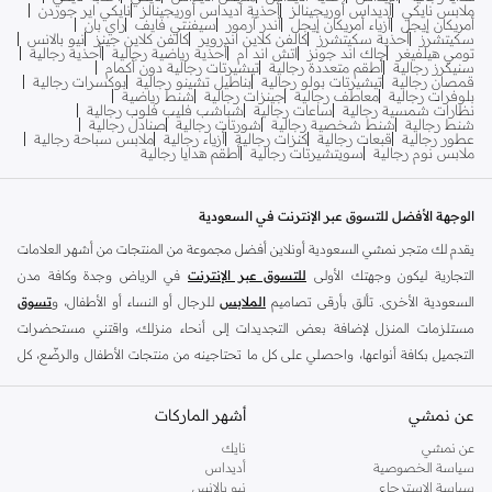
ملابس نايكي
أديداس أوريجينالز
أحذية أديداس أوريجينالز
نايكي اير جوردن
أمريكان إيجل
أزياء أمريكان إيجل
أندر آرمور
سيفنتي فايف
راي بان
سكيتشرز
أحذية سكيتشرز
كالفن كلاين اندروير
كالفن كلاين جينز
نيو بالانس
تومي هيلفيغر
جاك اند جونز
اتش اند ام
أحذية رياضية رجالية
أحذية رجالية
سنيكرز رجالية
أطقم متعددة رجالية
تيشيرتات رجالية دون أكمام
قمصان رجالية
تيشيرتات بولو رجالية
بناطيل تشينو رجالية
بوكسرات رجالية
بلوفرات رجالية
معاطف رجالية
جينزات رجالية
شنط رياضية
نظارات شمسية رجالية
ساعات رجالية
شباشب فليب فلوب رجالية
شنط رجالية
شنط شخصية رجالية
شورتات رجالية
صنادل رجالية
عطور رجالية
قبعات رجالية
كنزات رجالية
أزياء رجالية
ملابس سباحة رجالية
ملابس نوم رجالية
سويتشيرتات رجالية
أطقم هدايا رجالية
الوجهة الأفضل للتسوق عبر الإنترنت في السعودية
يقدم لك متجر نمشي السعودية أونلاين أفضل مجموعة من المنتجات من أشهر العلامات
التجارية ليكون وجهتك الأولى
للتسوق عبر الإنترنت
في الرياض وجدة وكافة مدن
السعودية الأخرى. تألق بأرقى تصاميم
الملابس
للرجال أو النساء أو الأطفال، و
تسوق
مستلزمات المنزل لإضافة بعض التجديدات إلى أنحاء منزلك، واقتني مستحضرات
التجميل بكافة أنواعها، واحصلي على كل ما تحتاجينه من منتجات الأطفال والرضّع، كل
ذلك وأكثر في مكان واحد.
عن نمشي
أفضل العلامات التجارية في السعودية
أشهر الماركات
يضم متجر نمشي السعودية أونلاين مجموعة ضخمة من المنتجات من أفضل العلامات
عن نمشي
نايك
سياسة الخصوصية
أديداس
التجارية، بداية من الأزياء وحتى مستلزمات المنزل. ستجد لدينا كل ما ترغب به من
سياسة الاسترجاع
نيو بالانس