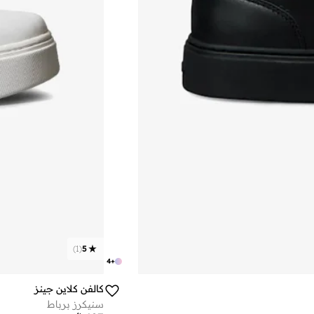
)
1
(
5
4
+
كالفن كلاين جينز
سنيكرز برباط