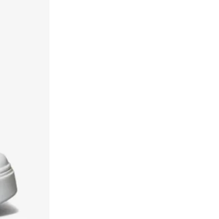
ريف
(
1
)
ريفز
(
1
)
ريكر
(
15
)
رينزو روجاني
(
44
)
زوري وورلد
(
2
)
سالومون
(
150
)
ساوكوني
(
38
)
سبيدو
(
4
)
ستايلي
(
318
)
ستايلي اكتيف
(
99
)
ستون
(
136
)
ستيف مادن
(
80
)
ستيلا مكارتني من اديداس
(
1
)
سفنتي فايف
(
364
)