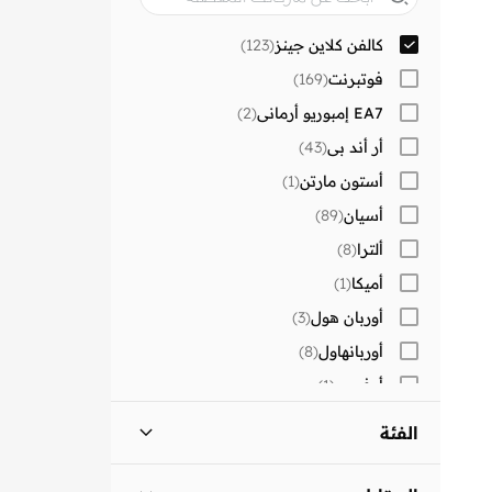
كالفن كلاين جينز
(
123
)
فوتبرنت
(
169
)
EA7 إمبوريو أرماني
(
2
)
أر أند بي
(
43
)
أستون مارتن
(
1
)
أسيان
(
89
)
ألترا
(
8
)
أميكا
(
1
)
أوربان هول
(
3
)
أوربانهاول
(
8
)
أوفوس
(
1
)
إندوسول
(
2
)
الفئة
إيكو
(
83
)
أحذية - الكل
)
123
(
اتش اند ام
(
42
)