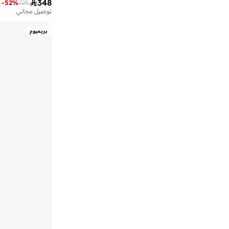
داش
(
65
)

348
-
52
%
725
توصيل مجاني
دوبلو
(
17
)
بريميوم
دوتشيني
(
226
)
ديزني
(
3
)
ديزني_ميكي_ماوس
(
1
)
ديفاكتو
(
26
)
ديون لندن
(
13
)
ذا نورث فيس
(
13
)
رانجلر
(
69
)
ردتاغ
(
99
)
روبرت وود
(
749
)
روجن
(
1
)
ريبوك
(
219
)
ريد تيب
(
1
)
ريشوفن 8ار
(
7
)