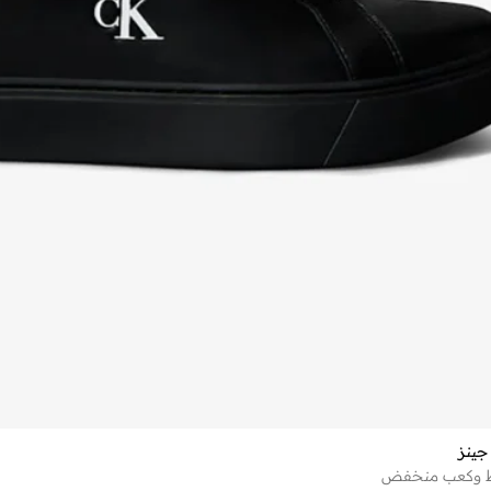
جينز
اط وكعب منخفض