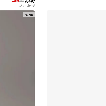

497
-
49
%
959
توصيل مجاني
بريميوم