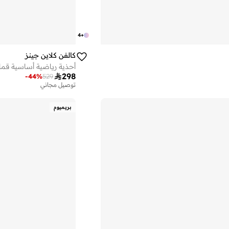
4
+
كالفن كلاين جينز
أحذية رياضية أساسية قم

298
-
44
%
529
توصيل مجاني
بريميوم