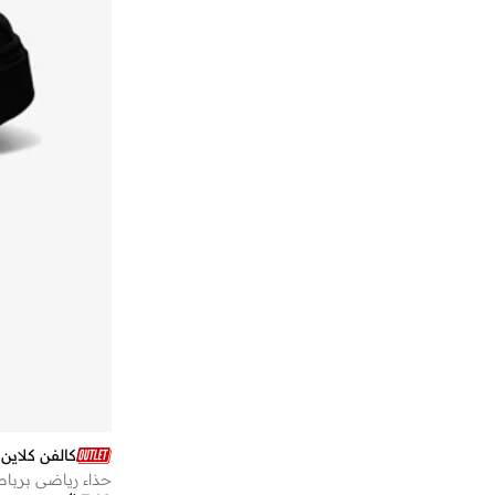
تومي جينز
(
79
)
تومي هيلفيغر
(
244
)
تيد بيكر
(
13
)
تيوبليسز
(
19
)
جاب
(
70
)
جاك اند جونز
(
262
)
جايسون مارك
(
8
)
جس
(
15
)
جوردن
(
122
)
جوزيف سيبل
(
24
)
جون فارفاتوس
(
1
)
جوي بيز
(
17
)
جيب
(
1
)
كالفن كلاين 
جيومني
(
98
)
حذاء رياضي برب