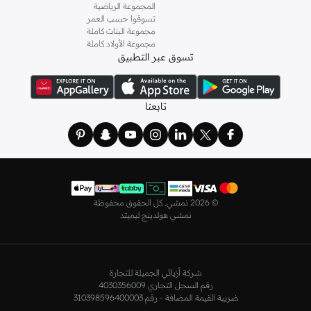
المجموعة الرياضية
و
ليتشي
و
نيشات لينين
و
فيمي9
وغيرهم.
تسوقوا حسب العمر
كما لدينا كل ما يتعلق ب
اللانجري
! اختاري من مجموعتنا قطعًا أنثوية مثل
الكورسيه
أو
مجموعة البنات كاملة
مجموعة الأولاد كاملة
أطقم من
لا سينزا
، أو اقتني العبوات الاقتصادية التي تحتوي على كافة القطع الأساسية.
تسوق عبر التطبيق
ولدينا أيضًا
ملابس نوم نسائية
مريحة، بما في ذلك قمصان النوم والبيجامات من علامات
مثل
نعومي
وغيرها.
استعدي لأجواء الصيف مع مجموعتنا من ملابس السباحة التي تضم كل ما تحتاجينه،
تابعنا
بداية من
بيكيني
القطعتين بجميع المقاسات وحتى المايوهات ذات القطعة الواحدة وكافة
مستلزمات الشاطئ أو المسبح.
تسوق أزياء رجالية بتصاميم راقية في السعودية
تألق بأفضل إطلالة مع مجموعة متكاملة من الملابس الرجالية. ستجد لدينا كل ما تحتاجه
من علامات رائدة مثل
تمبرلاند
و
لاكوست
و
غانت
و
جيوردانو
وغيرها، لتكون دائمًا في أبهى
©
2026 نمشي. كل الحقوق محفوظة
صورة سواء كنت متوجهاً إلى عملك أو تقضي عطلة نهاية الأسبوع برفقة أصدقائك
نمشي هولدينج ليميتد
وعائلتك.
ستجد لدينا في مجموعة التيشيرتات والقمصان كل ما تحتاجه مع مجموعة متنوعة من
التصاميم. جدّد إطلالتك وتسوق
قمصان بولو
بالألوان التي تفضلها، وكن متألقًا في عملك
شركة أزيائي الجميلة للتجارة
وفي نزهاتك مع أصدقائك. واطلع على الكنزات والهوديز و
البليزرات
بتصاميم ومقاسات
رقم السجل التجاري 4030356009
وألوان متعددة لتكون بكامل أناقتك في كافة المناسبات.
ضريبة القيمة المضافة - رقم 310398596400003