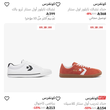
كونفرس
كونفرس
حذاء تشاك تايلور اول ستار
تشاك تايلور أول ستار ثرو باك

399

368
-
8
%
399
توصيل مجاني
تم بيع أكثر من 10 مؤخرا
توصيل مجاني
توصيل مجاني
تم بيع أكثر من 10 مؤخرا
:
:
:
:
05
20
00
05
20
00
كونفرس
كونفرس
رياضي كاجوال
حذاء تدريب أول ستار كلاسيك

213
-
15
%
249

154
توصيل مجاني
-
53
%
325