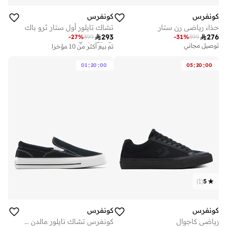
كونفرس
كونفرس
حذاء رياضي رن ستار
تشاك تايلور أول ستار ثرو باك

293

276
-
27
%
399
-
31
%
399
توصيل مجاني
تم بيع أكثر من 10 مؤخرا
توصيل مجاني
توصيل مجاني
تم بيع أكثر من 10 مؤخرا
:
:
:
:
01
20
00
05
20
00
)
1
(
5
كونفرس
كونفرس
رياضي كاجوال
كونفرس تشاك تايلور مالدن ستريت سلايد أون