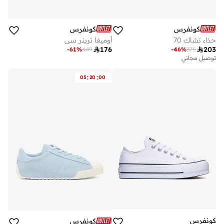
كونفرس
كونفرس
حذاء تشاك 70
أوميغا ترينر سي

176

203
-
61
%
449
-
46
%
375
توصيل مجاني
:
:
05
20
00
كونفرس
كونفرس