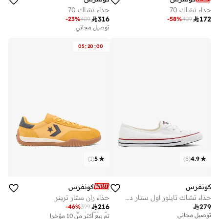
حذاء تشاك 70
حذاء تشاك 70

316

172
-
23
%
409
-
58
%
409
توصيل مجاني
:
:
05
20
00
)
1
(
5
)
8
(
4.9
كونفرس
كونفرس
حذاء تشاك تايلور اول ستار داينتي باليت جي اس
حذاء ران ستار ترينر

216

279
-
46
%
399
توصيل مجاني
تم بيع أكثر من 10 مؤخرا
توصيل مجاني