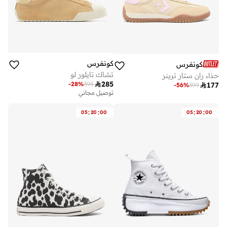
كونفرس
كونفرس
تشاك تايلور لو
حذاء ران ستار ترينر

285
-
28
%
395

177
-
56
%
399
توصيل مجاني
:
:
:
:
05
20
00
05
20
00