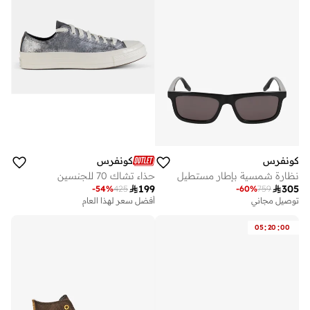
كونفرس
كونفرس
نظارة شمسية بإطار مستطيل
حذاء تشاك 70 للجنسين

199

305
-
54
%
425
-
60
%
759
توصيل مجاني
أفضل سعر لهذا العام
:
:
05
20
00