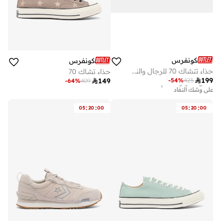
كونفرس
كونفرس
حذاء تتشاك 70 للرجال والنساء
حذاء تشاك 70

199
-
54
%
425

149
أفضل سعر لهذا العام
-
64
%
409
على وشك النفاد
أفضل سعر لهذا العام
على وشك النفاد
:
:
:
:
05
20
00
05
20
00