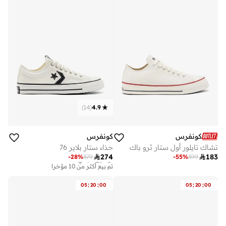
)
14
(
4.9
كونفرس
كونفرس
تشاك تايلور أول ستار ثرو باك
حذاء ستار بلاير 76

274

183
-
28
%
379
-
55
%
399
توصيل مجاني
تم بيع أكثر من 10 مؤخرا
توصيل مجاني
تم بيع أكثر من 10 مؤخرا
:
:
:
:
05
20
00
05
20
00