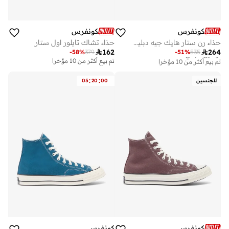
كونفرس
كونفرس
حذاء رن ستار هايك جيه دبليو ايه
حذاء تشاك تايلور اول ستار

162

264
-
58
%
379
-
51
%
535
توصيل مجاني
تم بيع أكثر من 10 مؤخرا
تم بيع أكثر من 10 مؤخرا
توصيل مجاني
تم بيع أكثر من 10 مؤخرا
:
:
للجنسين
00
20
05
كونفرس
كونفرس