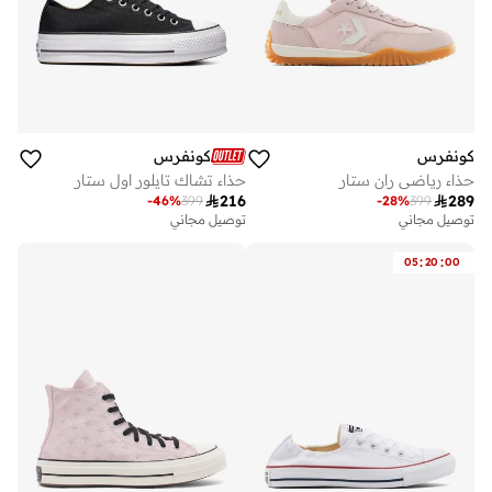
كونفرس
كونفرس
حذاء رياضي ران ستار
حذاء تشاك تايلور اول ستار

216

289
-
46
%
399
-
28
%
399
توصيل مجاني
توصيل مجاني
:
:
05
20
00