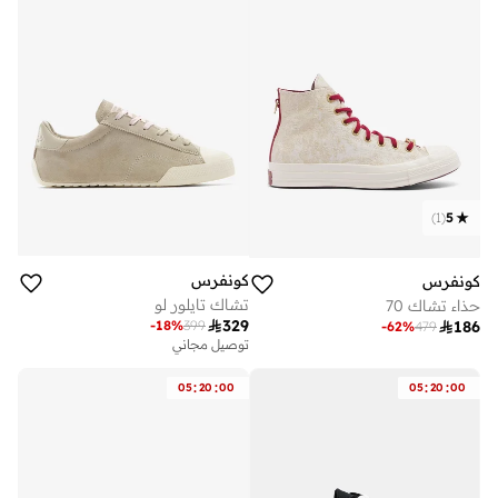
)
1
(
5
كونفرس
كونفرس
تشاك تايلور لو
حذاء تشاك 70

329
-
18
%
399

186
-
62
%
479
توصيل مجاني
:
:
:
:
05
20
00
05
20
00