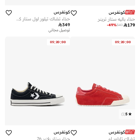
كونفرس
كونفرس
حذاء تشاك تيلور اول ستار كور اكسفورد للرجال والنساء
حذاء باليه ستار ترينر

349

179
-
49
%
349
توصيل مجاني
:
:
:
:
05
20
00
05
20
00
)
1
(
5
كونفرس
كونفرس
تشاك تايلور لو
حذاء ستار بلاير 76