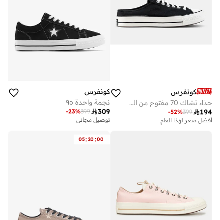
كونفرس
كونفرس
نجمة واحدة ٩٥
حذاء تشاك 70 مفتوح من الكعب للجنسين

309

194
-
23
%
399
-
52
%
399
توصيل مجاني
أفضل سعر لهذا العام
:
:
05
20
00