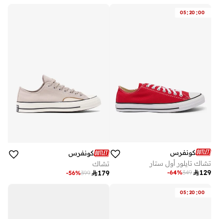
توصيل مجاني
على وشك النفاد
:
:
05
20
00
كونفرس
كونفرس
تشاك تايلور أول ستار
تشاك

129
-
64
%
349

179
-
56
%
399
:
:
05
20
00