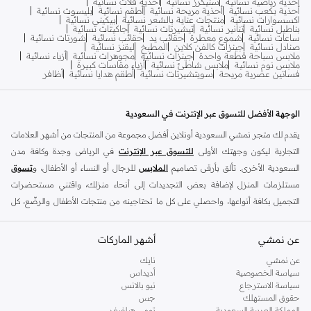
أحذية رياضية نسائية
سنيكرز نسائية
أحذية فلات نسائية
أحذية بكعب نسائية
أحذية مريحة نسائية
أطقم نسائية
بليسوت نسائية
اكسسوارات نسائية
منتجات عناية بالشعر نسائية
بيكيني نسائية
بناطيل نسائية
تنانير نسائية
تيشيرتات نسائية
جاكيتات نسائية
ساعات نسائية
شموع معطرة
حقائب يد
حقائب نسائية
شورتات نسائية
صنادل نسائية
جينزات كالفن كلاين
المطبخ
ليقنز نسائية
ملابس سباحة قطعة واحدة
جينزات نسائية
مجوهرات نسائية
أزياء نسائية
ملابس نوم نسائية
ملابس شاطئ نسائية
أزياء مقاسات كبيرة
فساتين عصرية مريحة
سويتشيرتات نسائية
أطقم هدايا نسائية
أظافر
الوجهة الأفضل للتسوق عبر الإنترنت في السعودية
يقدم لك متجر نمشي السعودية أونلاين أفضل مجموعة من المنتجات من أشهر العلامات
التجارية ليكون وجهتك الأولى
للتسوق عبر الإنترنت
في الرياض وجدة وكافة مدن
السعودية الأخرى. تألق بأرقى تصاميم
الملابس
للرجال أو النساء أو الأطفال، و
تسوق
مستلزمات المنزل لإضافة بعض التجديدات إلى أنحاء منزلك، واقتني مستحضرات
التجميل بكافة أنواعها، واحصلي على كل ما تحتاجينه من منتجات الأطفال والرضّع، كل
ذلك وأكثر في مكان واحد.
عن نمشي
أفضل العلامات التجارية في السعودية
أشهر الماركات
يضم متجر نمشي السعودية أونلاين مجموعة ضخمة من المنتجات من أفضل العلامات
عن نمشي
نايك
سياسة الخصوصية
أديداس
التجارية، بداية من الأزياء وحتى مستلزمات المنزل. ستجد لدينا كل ما ترغب به من
سياسة الاسترجاع
نيو بالانس
الملابس والأحذية والإكسسوارات وكافة احتياجاتك الأخرى من علامات رائدة مثل:
حقوق المستهلك
جس
ديفاكتو
، و
ديزل
، و
بيير كاردان
، و
تومي هيلفيغر
، و
ريفر ايلاند
، و
جوكي
، و
لي كوبر
،
المملكة العربية السعودية
تومي هيلفيغر