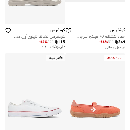
كونفرس
كونفرس
حذاء تتشاك 70 فينتج للرجال والنساء
كونفرس تشاك تايلور أول ستار لوجد فلاتفورم أس

115

249
-
62
%
299
-
38
%
399
أفضل سعر لهذا العام
توصيل مجاني
على وشك النفاد
أفضل سعر لهذا العام
توصيل مجاني
:
:
00
20
05
الأكثر مبيعا