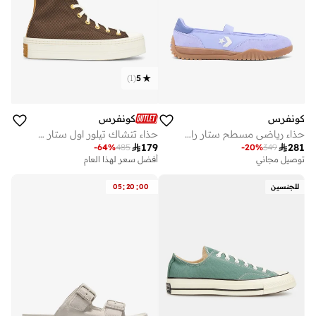
)
1
(
5
كونفرس
كونفرس
حذاء رياضي مسطح ستار ران باليه
حذاء تتشاك تيلور اول ستار مودرن ليفت للنساء

179

281
-
64
%
485
-
20
%
349
توصيل مجاني
أفضل سعر لهذا العام
:
:
للجنسين
00
20
05