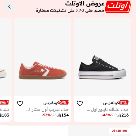
عروض الاوتلت
خصم حتى 70٪ على تشكيلات مختارة
كونفرس
كونفرس
حذاء تشاك تايلور اول ستار
حذاء تدريب أول ستار كلاسيك

183

154

216
-
53
%
325
-
46
%
399
:
:
05
20
00