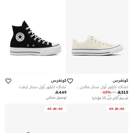
كونفرس
كونفرس
تشاك تايلور أول ستار مالدن ستريت
تشاك تايلور أول ستار ليفت

449

315
-
10
%
349
توصيل مجاني
تم بيع أكثر من 10 مؤخرا
توصيل مجاني
توصيل مجاني
تم بيع أكثر من 10 مؤخرا
:
:
:
:
05
20
00
05
20
00