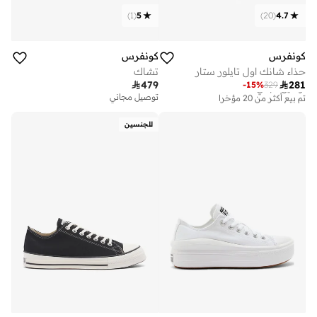
)
1
(
5
)
20
(
4.7
كونفرس
كونفرس
حذاء شانك اول تايلور ستار
تشاك

479

281
-
15
%
329
توصيل مجاني
تم بيع أكثر من 20 مؤخرا
توصيل مجاني
توصيل مجاني
تم بيع أكثر من 20 مؤخرا
للجنسين