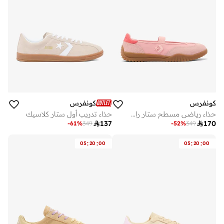
كونفرس
كونفرس
حذاء رياضي مسطح ستار ران باليه
حذاء تدريب أول ستار كلاسيك

137

170
-
61
%
349
-
52
%
349
:
:
:
:
05
20
00
05
20
00