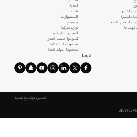
ر
احذية
اية بالشعر
شنط
اية بالبشرة
اكسسوارات
ناية بالجسم والصحة
بريميوم
 الوسامة
لوازم منزلية
المجموعة الرياضية
تسوقوا حسب العمر
مجموعة البنات كاملة
مجموعة الأولاد كاملة
تابعنا
نمشي هولدينج ليميتد