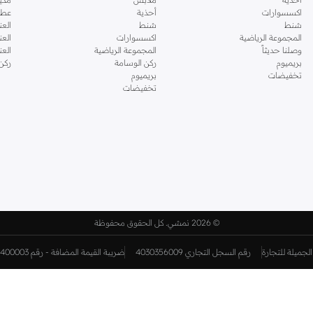
اكسسوارات
أحذية
عطو
شنط
شنط
العن
المجموعة الرياضية
اكسسوارات
العن
وصلنا حديثاً
المجموعة الرياضية
الع
بريميوم
ركن الوسامة
ركن
تخفيضات
بريميوم
تخفيضات
©
2026 نمشي. كل الحقوق محفوظة
لجميلة للتجارة
رقم السجل التجاري 4030356009
ضريبة القيمة المضافة - رقم 310398596400003