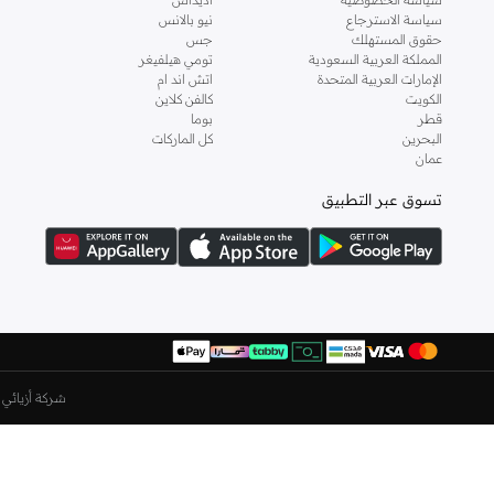
سياسة الاسترجاع
نيو بالانس
حقوق المستهلك
جس
المملكة العربية السعودية
تومي هيلفيغر
الإمارات العربية المتحدة
اتش اند ام
الكويت
كالفن كلاين
قطر
بوما
البحرين
كل الماركات
عمان
تسوق عبر التطبيق
شركة أزيائي ا