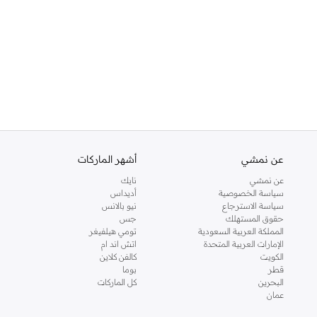
عن نمشي
أشهر الماركات
عن نمشي
نايك
سياسة الخصوصية
أديداس
سياسة الاسترجاع
نيو بالانس
حقوق المستهلك
جس
المملكة العربية السعودية
تومي هيلفيغر
الإمارات العربية المتحدة
اتش اند ام
الكويت
كالفن كلاين
قطر
بوما
البحرين
كل الماركات
عمان