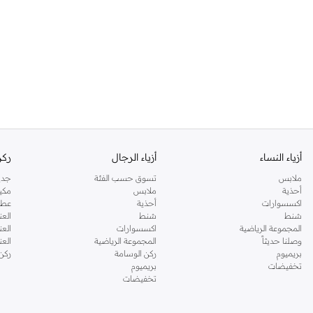
أزياء النساء
أزياء الرجال
ركن
ملابس
تسوق حسب الفئة
جدي
أحذية
ملابس
مكي
اكسسوارات
أحذية
عطو
شنط
شنط
العن
المجموعة الرياضية
اكسسوارات
العن
وصلنا حديثاً
المجموعة الرياضية
الع
بريميوم
ركن الوسامة
ركن
تخفيضات
بريميوم
تخفيضات