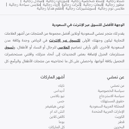
شنط رجالية
شنط شخصية رجالية
شورتات رجالية
صنادل رجالية
عطور رجالية
قبعات رجالية
كنزات رجالية
أزياء رجالية
ملابس سباحة رجالية
ملابس نوم رجالية
سويتشيرتات رجالية
أطقم هدايا رجالية
الوجهة الأفضل للتسوق عبر الإنترنت في السعودية
يقدم لك متجر نمشي السعودية أونلاين أفضل مجموعة من المنتجات من أشهر العلامات
التجارية ليكون وجهتك الأولى
للتسوق عبر الإنترنت
في الرياض وجدة وكافة مدن
السعودية الأخرى. تألق بأرقى تصاميم
الملابس
للرجال أو النساء أو الأطفال، و
تسوق
مستلزمات المنزل لإضافة بعض التجديدات إلى أنحاء منزلك، واقتني مستحضرات
التجميل بكافة أنواعها، واحصلي على كل ما تحتاجينه من منتجات الأطفال والرضّع، كل
ذلك وأكثر في مكان واحد.
عن نمشي
أفضل العلامات التجارية في السعودية
أشهر الماركات
يضم متجر نمشي السعودية أونلاين مجموعة ضخمة من المنتجات من أفضل العلامات
عن نمشي
نايك
سياسة الخصوصية
أديداس
التجارية، بداية من الأزياء وحتى مستلزمات المنزل. ستجد لدينا كل ما ترغب به من
سياسة الاسترجاع
نيو بالانس
الملابس والأحذية والإكسسوارات وكافة احتياجاتك الأخرى من علامات رائدة مثل:
حقوق المستهلك
جس
ديفاكتو
، و
ديزل
، و
بيير كاردان
، و
تومي هيلفيغر
، و
ريفر ايلاند
، و
جوكي
، و
لي كوبر
،
المملكة العربية السعودية
تومي هيلفيغر
الإمارات العربية المتحدة
اتش اند ام
و
مايكل كورس
، و
بيفرلي هيلز بولو كلوب
، و
أمريكان إيجل
، و
كالفن كلاين
، و
بولو رالف
الكويت
كالفن كلاين
لورين
، و
دكني
وغيرهم الكثير.
قطر
بوما
البحرين
كل الماركات
كما ستجد ملابس للكبار والأطفال لدى نمشي السعودية من علامات مثل
ريزرفد
،