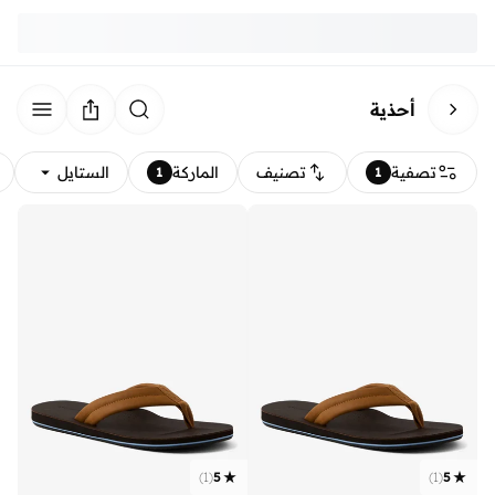
أحذية
تصفية
تصنيف
الماركة
الستايل
1
1
)
1
(
5
)
1
(
5