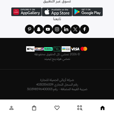
تسوق عبر التطبيق
ولدينا أيضًا
ملابس نوم نسائية
مريحة، بما في ذلك قمصان النوم والبيجامات من علامات
مثل
نعومي
وغيرها.
استعدي لأجواء الصيف مع مجموعتنا من ملابس السباحة التي تضم كل ما تحتاجينه،
تابعنا
بداية من
بيكيني
القطعتين بجميع المقاسات وحتى المايوهات ذات القطعة الواحدة وكافة
مستلزمات الشاطئ أو المسبح.
تسوق أزياء رجالية بتصاميم راقية في السعودية
تألق بأفضل إطلالة مع مجموعة متكاملة من الملابس الرجالية. ستجد لدينا كل ما تحتاجه
من علامات رائدة مثل
تمبرلاند
و
لاكوست
و
غانت
و
جيوردانو
وغيرها، لتكون دائمًا في أبهى
©
2026 نمشي. كل الحقوق محفوظة
صورة سواء كنت متوجهاً إلى عملك أو تقضي عطلة نهاية الأسبوع برفقة أصدقائك
نمشي هولدينج ليميتد
وعائلتك.
ستجد لدينا في مجموعة التيشيرتات والقمصان كل ما تحتاجه مع مجموعة متنوعة من
التصاميم. جدّد إطلالتك وتسوق
قمصان بولو
بالألوان التي تفضلها، وكن متألقًا في عملك
شركة أزيائي الجميلة للتجارة
وفي نزهاتك مع أصدقائك. واطلع على الكنزات والهوديز و
البليزرات
بتصاميم ومقاسات
رقم السجل التجاري 4030356009
وألوان متعددة لتكون بكامل أناقتك في كافة المناسبات.
ضريبة القيمة المضافة - رقم 310398596400003
اختر ما يناسبك من تشكيلتنا الواسعة من
الجينزات
بجميع الألوان والمقاسات. ونسّقها
مع قمصان عصرية لإطلالة أنيقة أو ارتدِها مع تيشيرت وحذاء رياضي لمظهر رائع مواكب
للموضة.