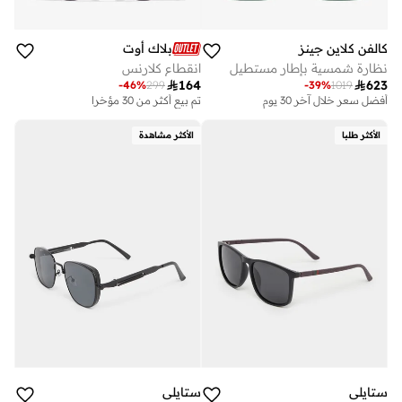
كالفن كلاين جينز
بلاك أوت
نظارة شمسية بإطار مستطيل
انقطاع كلارنس

164

623
-
46
%
299
-
39
%
1019
أفضل سعر خلال آخر 30 يوم
توصيل مجاني
تم بيع أكثر من 30 مؤخرا
أفضل سعر خلال آخر 30 يوم
توصيل مجاني
الأكثر طلبا
الأكثر مشاهدة
ستايلي
ستايلي