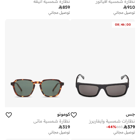
نظارة شمسية افياتور
نظارة شمسية انيقة

859

910
توصيل مجاني
توصيل مجاني
:
:
08
46
00
جس
كومونو
نظارات شمسية وايفاريرز
نظارة شمسية ماتي

319

379
-
44
%
665
توصيل مجاني
توصيل مجاني