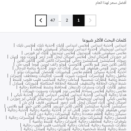
أفضل سعر لهذا العام
47
...
2
1
كلمات البحث الأكثر شيوعا
اديداس
احذية اديداس
ملابس اديداس
نايك
احذية نايك
ملابس نايك
اديداس اوريجينالز
احذية اديداس اوريجينالز
سيفينتي فايف
ملابس سيفينتي فايف
ترينديول
ملابس ترينديول
نايك اير فورس
اير جوردان
امريكان ايجل
ملابس امريكان ايجل
اندر ارمر
روبرت وود
ريبان
ريبوك
سكيتشرز
سكيتشرز رجالي
بوكسرات كالفن كلاين
كالفن كلاين
كالفن كلاين جينز
نيو بالانس
لاكوست
بولو رالف لورين
بوما
توب مان
تومي جينز
تومي هيلفيغر
تيد بيكر
جاك اند جونز
أحذية رياضة للرجال
احذية
احذية سنيكرز
أطقم ملابس
تيشيرتات
قمصان
تيشيرتات بولو
بناطيل رجالية
بوكسرات
سويت شيرت
فست
جاكيتات ومعاطف
جينزات
شنط رياضة
نظارات شمسية
ساعات رجاليه
شباشب فليب فلوب
شنط
شنط أدوات الحلاقة والتنظيف
شنطة الحلاقة المتكاملة
شورتات
صنادل
عطور
كابات
كنزات وسترات كارديغان
محافظ وشنط
محافظ رجالية
ملابس رجالية
ملابس سباحة
ملابس نوم
هوديات وسويت شيرتات
هدايا رجالية
أديداس
أحذية أديداس
ملابس أديداس
نايكي
أحذبة نايكي
ملابس نايكي
أديداس أوريجينالز
أحذية أديداس أوريجينالز
نايكي اير جوردن
أمريكان إيجل
أزياء أمريكان إيجل
أندر آرمور
سيفنتي فايف
راي بان
سكيتشرز
أحذية سكيتشرز
كالفن كلاين اندروير
كالفن كلاين جينز
نيو بالانس
تومي هيلفيغر
جاك اند جونز
اتش اند ام
أحذية رياضية رجالية
أحذية رجالية
سنيكرز رجالية
أطقم متعددة رجالية
تيشيرتات رجالية دون أكمام
قمصان رجالية
تيشيرتات بولو رجالية
بناطيل تشينو رجالية
بوكسرات رجالية
بلوفرات رجالية
معاطف رجالية
جينزات رجالية
شنط رياضية
نظارات شمسية رجالية
ساعات رجالية
شباشب فليب فلوب رجالية
شنط رجالية
شنط شخصية رجالية
شورتات رجالية
صنادل رجالية