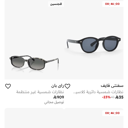
:
:
00
46
08
للجنسين
سفنتي فايف
راي بان
نظارات شمسية دائرية كلاسيكية
نظارات شمسية غير منتظمة

909

35
-
23
%
45
توصيل مجاني
:
:
08
46
00