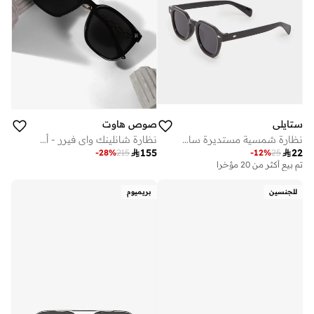
ستايلي
صوص هاوت
نظارة شمسية مستديرة سادة
نظارة شانلينك واي فيرر - أسود أونيكس

155

22
-
28
%
215
-
12
%
25
تم بيع أكثر من 20 مؤخرا
للجنسين
بريميوم