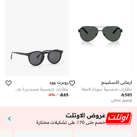
ارماني اكسشينج
روبرت وود
نظارات شمسية سوداء لامعة
نظارات شمسية مستديرة بعدسات مستقطبة

65

585
-
6
%
69
توصيل مجاني
عروض الاوتلت
خصم حتى 70٪ على تشكيلات مختارة