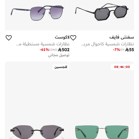
سفنتي فايف
لاكوست
نظارات شمسية كاجوال مربعة بتصميم الطيار
نظارات شمسية مستطيلة معدلة

502

55
-
61
%
1260
-
7
%
59
توصيل مجاني
:
:
00
46
08
للجنسين