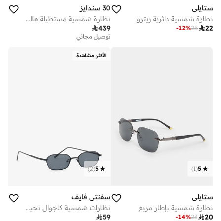
ستايلي
30 سندايز
نظارة شمسية دائرية ريترو
نظارة شمسية مستطيلة هالسون

439

22
-
12
%
25
توصيل مجاني
الأكثر مشاهدة
)
2
(
5
)
1
(
5
ستايلي
سفنتي فايف
نظارة شمسية بإطار مربع
نظارات شمسية كاجوال نحيفة

59

20
-
14
%
23