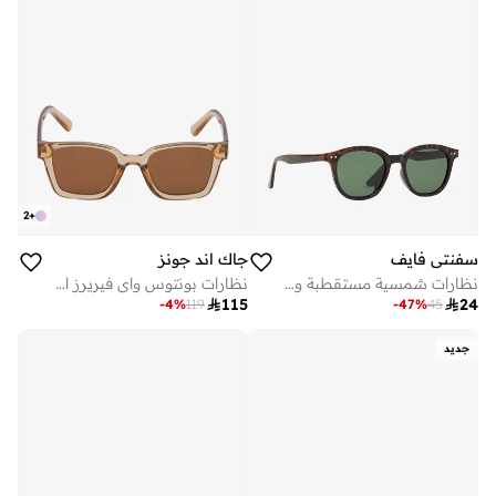
2
+
سفنتي فايف
جاك اند جونز
نظارات شمسية مستقطبة وايفارير
نظارات بونتوس واي فيريرز الشمسية

115

24
-
4
%
119
-
47
%
45
جديد