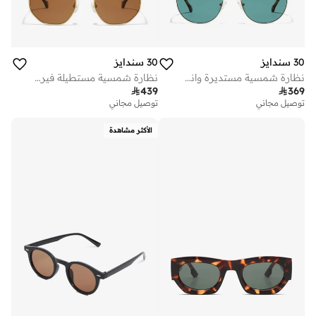
30 سندايز
30 سندايز
نظارة شمسية مستديرة واندروست
نظارة شمسية مستطيلة فيربير

439

369
توصيل مجاني
توصيل مجاني
الأكثر مشاهدة