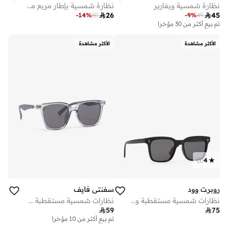
نظارة شمسية ويفارير
نظارة شمسية بإطار مربع مع وسادات أنف

26

45
-
14
%
30
-
9
%
49
تم بيع أكثر من 30 مؤخرا
الأكثر مشاهدة
الأكثر مشاهدة
)
1
(
4
روبرت وود
سفنتي فايف
نظارات شمسية مستقطبة وايفارير
نظارات شمسية مستقطبة طراز واي فيرر

59

75
تم بيع أكثر من 10 مؤخرا