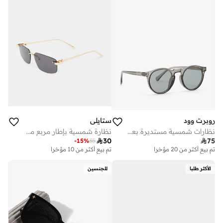
روبرت وود
ستايلي
نظارات شمسية مستديرة بعدسات مستقطبة
نظارة شمسية بإطار مربع مع وسادات أنف

30

75
-
15
%
35
تم بيع أكثر من 20 مؤخرا
تم بيع أكثر من 10 مؤخرا
الأكثر طلبا
للجنسين