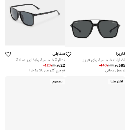
كاريرا
ستايلي
نظارات شمسية واي فيرر
نظارة شمسية وايفارير سادة

22

385
-
12
%
25
-
44
%
680
تم بيع أكثر من 20 مؤخرا
على وشك النفاد
توصيل مجاني
تم بيع أكثر من 20 مؤخرا
على وشك النفاد
الأكثر طلبا
بريميوم