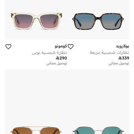
بولارويد
كومونو
نظارات شمسية مربعة
نظارة شمسية بوبي

290

339
توصيل مجاني
توصيل مجاني