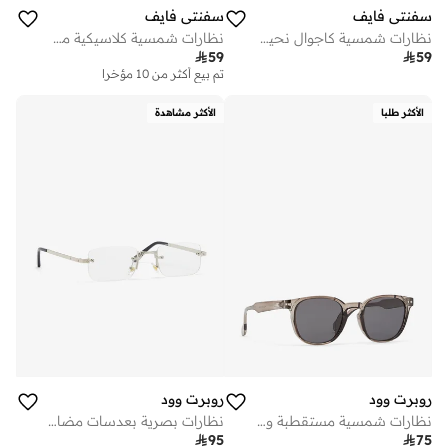
سفنتي فايف
سفنتي فايف
نظارات شمسية كاجوال نحيفة
نظارات شمسية كلاسيكية مستطيلة

59

59
تم بيع أكثر من 10 مؤخرا
الأكثر طلبا
الأكثر مشاهدة
روبرت وود
روبرت وود
نظارات شمسية مستقطبة وايفارير
نظارات بصرية بعدسات مضادة للضوء الأزرق

95

75