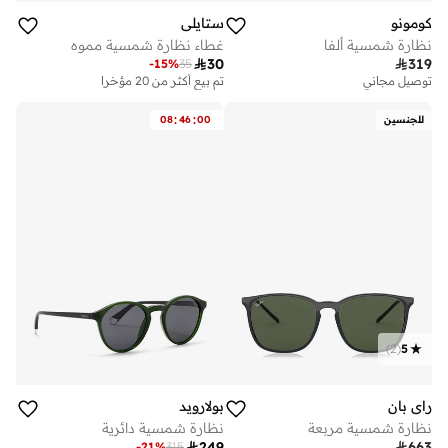
كومونو
ستايلي
نظارة شمسية ألفا
غطاء نظارة شمسية مموه

30

319
-
15
%
35
تم بيع أكثر من 20 مؤخرا
على وشك النفاد
توصيل مجاني
تم بيع أكثر من 20 مؤخرا
على وشك النفاد
:
:
للجنسين
00
46
08
)
2
(
5
راي بان
بولارويد
نظارة شمسية مربعة
نظارة شمسية دائرية

249

663
-
21
%
315