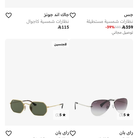
جس
جاك اند جونز
نظارات شمسية مستطيلة
نظارات شمسية كاجوال

115

359
-
39
%
585
توصيل مجاني
للجنسين
)
1
(
5
)
3
(
5
راي بان
راي بان