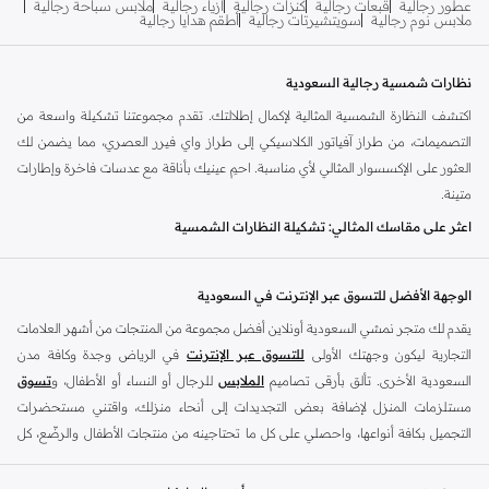
عطور رجالية
قبعات رجالية
كنزات رجالية
أزياء رجالية
ملابس سباحة رجالية
ملابس نوم رجالية
سويتشيرتات رجالية
أطقم هدايا رجالية
نظارات شمسية رجالية السعودية
اكتشف النظارة الشمسية المثالية لإكمال إطلالتك. تقدم مجموعتنا تشكيلة واسعة من
التصميمات، من طراز آفياتور الكلاسيكي إلى طراز واي فيرر العصري، مما يضمن لك
العثور على الإكسسوار المثالي لأي مناسبة. احمِ عينيك بأناقة مع عدسات فاخرة وإطارات
متينة.
اعثر على مقاسك المثالي: تشكيلة النظارات الشمسية
النظارات الشمسية المناسبة تفعل أكثر من مجرد حماية عينيك. إنها تحدد أسلوبك.
استكشف مجموعتنا المختارة من النظارات الشمسية الرجالية، المصممة لتكمل كل شكل
الوجهة الأفضل للتسوق عبر الإنترنت في السعودية
وجه وجمالية شخصية.
يقدم لك متجر نمشي السعودية أونلاين أفضل مجموعة من المنتجات من أشهر العلامات
تصميمات إطارات لكل وجه
التجارية ليكون وجهتك الأولى
للتسوق عبر الإنترنت
في الرياض وجدة وكافة مدن
آفياتور:
كلاسيكية ومتعددة الاستخدامات، توفر إحساسًا بالراحة والرقي. مثالية
السعودية الأخرى. تألق بأرقى تصاميم
الملابس
للرجال أو النساء أو الأطفال، و
تسوق
للخروجات الكاجوال والقيادة.
مستلزمات المنزل لإضافة بعض التجديدات إلى أنحاء منزلك، واقتني مستحضرات
التجميل بكافة أنواعها، واحصلي على كل ما تحتاجينه من منتجات الأطفال والرضّع، كل
واي فيرر:
خيار كلاسيكي بتصميم جريء ومميز. مثالية لإطلالة أنيقة وعصرية لا تبطل
ذلك وأكثر في مكان واحد.
موضتها أبدًا.