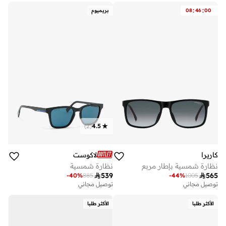
:
:
00
46
08
بريميوم
)
2
(
4.5
كاريرا
لاكوست
نظارة شمسية بإطار مربع
نظارة شمسية

539

565
-
40
%
885
-
44
%
1005
توصيل مجاني
توصيل مجاني
الأكثر طلبا
الأكثر طلبا