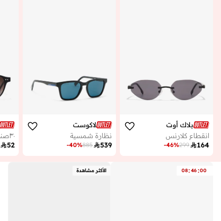
بلاك أوت
لاكوست
انقطاع كلارنس
نظارة شمسية
٣٠صنديز سورين

52

539

164
-
40
%
885
-
46
%
299
:
:
00
46
08
الأكثر مشاهدة