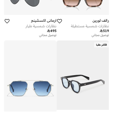
رالف لورين
ارماني اكسشينج
نظارات شمسية مستطيلة
نظارات شمسية طيار

495

519
توصيل مجاني
توصيل مجاني
الأكثر طلبا