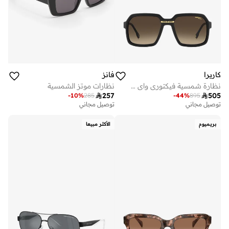
كاريرا
فانز
نظارة شمسية فيكتوري واي فيرر سي ٠٨إس ٠٠٣٨٦
نظارات موتز الشمسية

257

505
-
10
%
285
-
44
%
895
توصيل مجاني
توصيل مجاني
بريميوم
الأكثر مبيعا