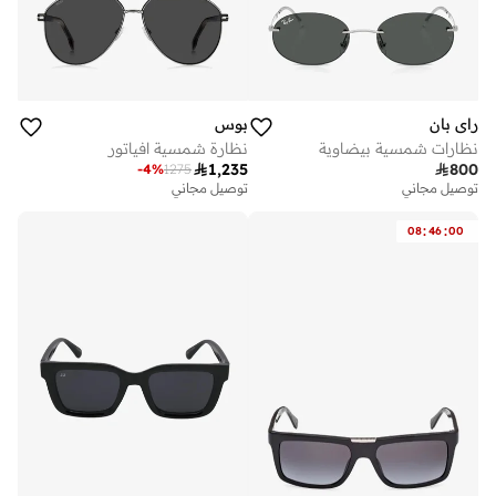
راي بان
بوس
نظارات شمسية بيضاوية
نظارة شمسية افياتور

1,235

800
-
4
%
1275
توصيل مجاني
توصيل مجاني
:
:
08
46
00