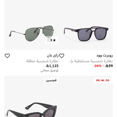
)
1
(
5
روبرت وود
راي بان
نظارة شمسية مستقطبة بإطار مطفي ستايل واي فيرر
نظارة شمسية مظللة

1,125

59
-
26
%
79
توصيل مجاني
:
:
00
46
08
للجنسين