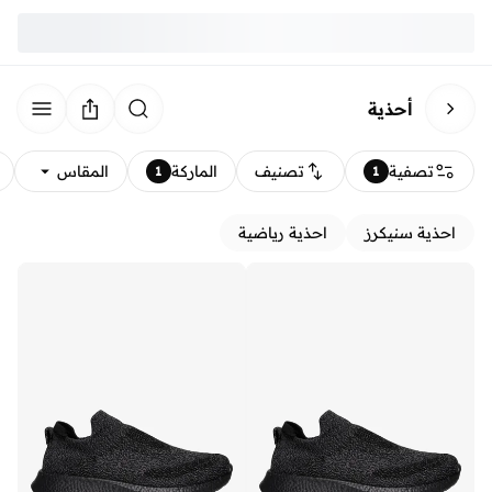
أحذية
تصفية
تصنيف
الماركة
المقاس
1
1
احذية سنيكرز
احذية رياضية