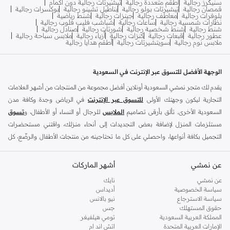
سنيكرز رجالية
أطقم متعددة رجالية
تيشيرتات رجالية دون أكمام
قمصان رجالية
تيشيرتات بولو رجالية
بناطيل تشينو رجالية
بوكسرات رجالية
بلوفرات رجالية
معاطف رجالية
جينزات رجالية
شنط رياضية
نظارات شمسية رجالية
ساعات رجالية
شباشب فليب فلوب رجالية
شنط رجالية
شنط شخصية رجالية
شورتات رجالية
صنادل رجالية
عطور رجالية
قبعات رجالية
كنزات رجالية
أزياء رجالية
ملابس سباحة رجالية
ملابس نوم رجالية
سويتشيرتات رجالية
أطقم هدايا رجالية
الوجهة الأفضل للتسوق عبر الإنترنت في السعودية
يقدم لك متجر نمشي السعودية أونلاين أفضل مجموعة من المنتجات من أشهر العلامات
التجارية ليكون وجهتك الأولى
للتسوق عبر الإنترنت
في الرياض وجدة وكافة مدن
السعودية الأخرى. تألق بأرقى تصاميم
الملابس
للرجال أو النساء أو الأطفال، و
تسوق
مستلزمات المنزل لإضافة بعض التجديدات إلى أنحاء منزلك، واقتني مستحضرات
التجميل بكافة أنواعها، واحصلي على كل ما تحتاجينه من منتجات الأطفال والرضّع، كل
ذلك وأكثر في مكان واحد.
عن نمشي
أفضل العلامات التجارية في السعودية
أشهر الماركات
يضم متجر نمشي السعودية أونلاين مجموعة ضخمة من المنتجات من أفضل العلامات
عن نمشي
نايك
سياسة الخصوصية
أديداس
التجارية، بداية من الأزياء وحتى مستلزمات المنزل. ستجد لدينا كل ما ترغب به من
سياسة الاسترجاع
نيو بالانس
الملابس والأحذية والإكسسوارات وكافة احتياجاتك الأخرى من علامات رائدة مثل:
حقوق المستهلك
جس
ديفاكتو
، و
ديزل
، و
بيير كاردان
، و
تومي هيلفيغر
، و
ريفر ايلاند
، و
جوكي
، و
لي كوبر
،
المملكة العربية السعودية
تومي هيلفيغر
الإمارات العربية المتحدة
اتش اند ام
و
مايكل كورس
، و
بيفرلي هيلز بولو كلوب
، و
أمريكان إيجل
، و
كالفن كلاين
، و
بولو رالف