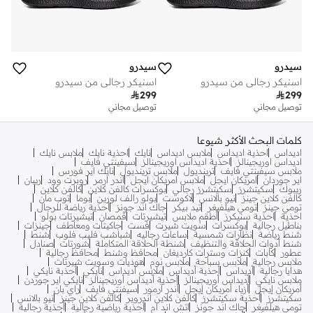
سيدرو
سيدرو
اسنيكر رجالي من سيدرو
اسنيكر رجالي من سيدرو

299

299
توصيل مجاني
توصيل مجاني
كلمات البحث الأكثر شيوعا
اديداس
احذية اديداس
ملابس اديداس
نايك
احذية نايك
ملابس نايك
اديداس اوريجينالز
احذية اديداس اوريجينالز
سيفينتي فايف
ملابس سيفينتي فايف
ترينديول
ملابس ترينديول
نايك اير فورس
اير جوردان
امريكان ايجل
ملابس امريكان ايجل
اندر ارمر
روبرت وود
ريبان
ريبوك
سكيتشرز
سكيتشرز رجالي
بوكسرات كالفن كلاين
كالفن كلاين
كالفن كلاين جينز
نيو بالانس
لاكوست
بولو رالف لورين
بوما
توب مان
تومي جينز
تومي هيلفيغر
تيد بيكر
جاك اند جونز
أحذية رياضة للرجال
احذية
احذية سنيكرز
أطقم ملابس
تيشيرتات
قمصان
تيشيرتات بولو
بناطيل رجالية
بوكسرات
سويت شيرت
فست
جاكيتات ومعاطف
جينزات
شنط رياضة
نظارات شمسية
ساعات رجاليه
شباشب فليب فلوب
شنط
شنط أدوات الحلاقة والتنظيف
شنطة الحلاقة المتكاملة
شورتات
صنادل
عطور
كابات
كنزات وسترات كارديغان
محافظ وشنط
محافظ رجالية
ملابس رجالية
ملابس سباحة
ملابس نوم
هوديات وسويت شيرتات
هدايا رجالية
أديداس
أحذية أديداس
ملابس أديداس
نايكي
أحذبة نايكي
ملابس نايكي
أديداس أوريجينالز
أحذية أديداس أوريجينالز
نايكي اير جوردن
أمريكان إيجل
أزياء أمريكان إيجل
أندر آرمور
سيفنتي فايف
راي بان
سكيتشرز
أحذية سكيتشرز
كالفن كلاين اندروير
كالفن كلاين جينز
نيو بالانس
تومي هيلفيغر
جاك اند جونز
اتش اند ام
أحذية رياضية رجالية
أحذية رجالية