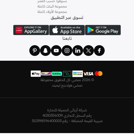
تسوقوا حسب العمر
كما لدينا كل ما يتعلق ب
اللانجري
! اختاري من مجموعتنا قطعًا أنثوية مثل
الكورسيه
أو
مجموعة البنات كاملة
مجموعة الأولاد كاملة
أطقم من
لا سينزا
، أو اقتني العبوات الاقتصادية التي تحتوي على كافة القطع الأساسية.
تسوق عبر التطبيق
ولدينا أيضًا
ملابس نوم نسائية
مريحة، بما في ذلك قمصان النوم والبيجامات من علامات
مثل
نعومي
وغيرها.
استعدي لأجواء الصيف مع مجموعتنا من ملابس السباحة التي تضم كل ما تحتاجينه،
تابعنا
بداية من
بيكيني
القطعتين بجميع المقاسات وحتى المايوهات ذات القطعة الواحدة وكافة
مستلزمات الشاطئ أو المسبح.
تسوق أزياء رجالية بتصاميم راقية في السعودية
تألق بأفضل إطلالة مع مجموعة متكاملة من الملابس الرجالية. ستجد لدينا كل ما تحتاجه
من علامات رائدة مثل
تمبرلاند
و
لاكوست
و
غانت
و
جيوردانو
وغيرها، لتكون دائمًا في أبهى
©
2026 نمشي. كل الحقوق محفوظة
صورة سواء كنت متوجهاً إلى عملك أو تقضي عطلة نهاية الأسبوع برفقة أصدقائك
نمشي هولدينج ليميتد
وعائلتك.
ستجد لدينا في مجموعة التيشيرتات والقمصان كل ما تحتاجه مع مجموعة متنوعة من
التصاميم. جدّد إطلالتك وتسوق
قمصان بولو
بالألوان التي تفضلها، وكن متألقًا في عملك
شركة أزيائي الجميلة للتجارة
وفي نزهاتك مع أصدقائك. واطلع على الكنزات والهوديز و
البليزرات
بتصاميم ومقاسات
رقم السجل التجاري 4030356009
وألوان متعددة لتكون بكامل أناقتك في كافة المناسبات.
ضريبة القيمة المضافة - رقم 310398596400003
اختر ما يناسبك من تشكيلتنا الواسعة من
الجينزات
بجميع الألوان والمقاسات. ونسّقها