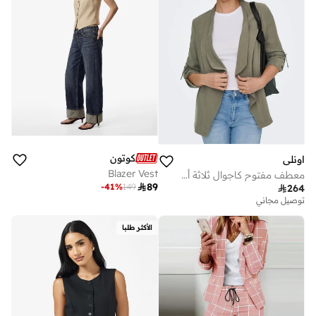
كوتون
اونلي
Blazer Vest
معطف مفتوح كاجوال ثلاثة أرباع

89
-
41
%
149

264
توصيل مجاني
الأكثر طلبا