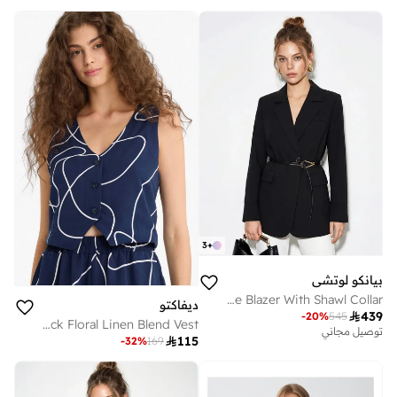
3
+
بيانكو لوتشي
LUCCI Long Crepe Blazer With Shawl Collar
ديفاكتو

439
-
20
%
545
V Neck Floral Linen Blend Vest
توصيل مجاني

115
-
32
%
169