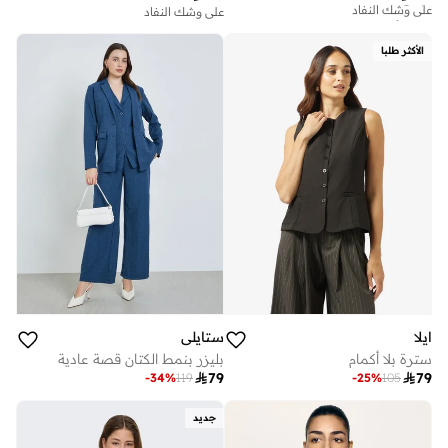
تم بيع أكثر من 10 مؤخرا
على وشك النفاد
على وشك النفاد
تم بيع أكثر من 10 مؤخرا
الأكثر طلبا
على وشك النفاد
ايلا
ستايلي
سترة بلا أكمام
بليزر بنمط الكتان قصة عادية

79

79
-
34
%
119
-
25
%
105
جديد