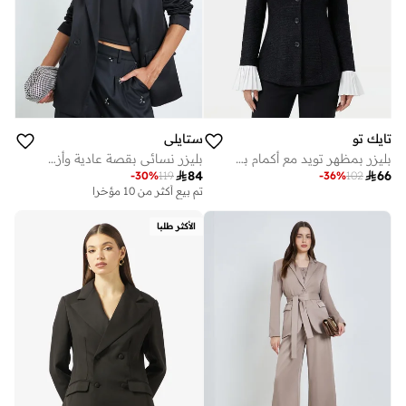
تايك تو
ستايلي
بليزر بمظهر تويد مع أكمام بكسرات
بليزر نسائي بقصة عادية وأزرار مزدوجة

84

66
-
30
%
119
-
36
%
102
تم بيع أكثر من 10 مؤخرا
الأكثر طلبا