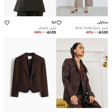
ستايلي
ايلا
بليزر بحزام قصة عادية
بليزر مفصل

105

100
-
34
%
159
-
20
%
125