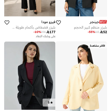
جينجر
فيرو مودا
بليزر منظم كبير الحجم
بليزر فضفاض بأكمام طويلة من فيمزيلدا

177

52
-
10
%
196
-
55
%
115
على وشك النفاد
الأكثر مشاهدة
)
1
(
5