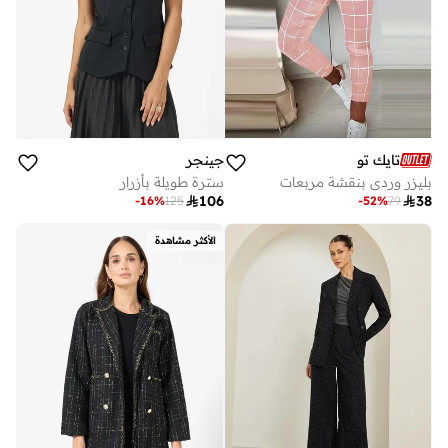
تايك تو
جينجر
بليزر وردي بنقشة مربعات
سترة طويلة بأزرار

106

38
-
16
%
125
-
52
%
79
الأكثر مشاهدة