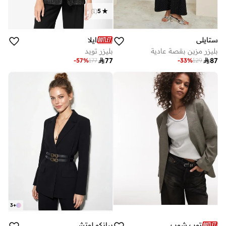
)
1
(
5
ستايلي
ايلا
بليزر مزين بقصة عادية
بليزر تويد

77

87
-
57
%
177
-
33
%
129
3
+
توب شوب
بيانكو لوتشي