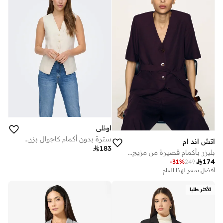
اونلي
سترة بدون أكمام كاجوال بزر واحد
اتش اند ام

183
بليزر بأكمام قصيرة من مزيج الكتّان

174
-
31
%
249
أفضل سعر لهذا العام
الأكثر طلبا