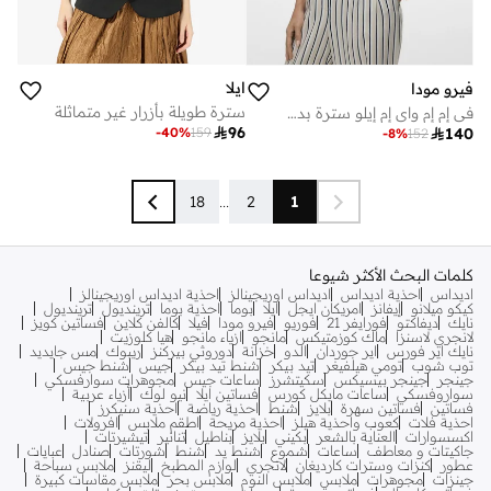
ايلا
فيرو مودا
سترة طويلة بأزرار غير متماثلة
في إم إم واي إم إيلو سترة بدون أكمام بقصة خصر

96
-
40
%
159

140
-
8
%
152
18
...
2
1
كلمات البحث الأكثر شيوعا
اديداس
احذية اديداس
اديداس اوريجينالز
احذية اديداس اوريجينالز
كيكو ميلانو
إيفانز
امريكان ايجل
ايلا
بوما
احذية بوما
ترينديول
ترينديول
نايك
ديفاكتو
فورايفر 21
فوريو
فيرو مودا
فيلا
كالفن كلاين
فساتين كويز
لانجري لاسنزا
ماك كوزمتيكس
مانجو
ازياء مانجو
هيا كلوزيت
نايك اير فورس
اير جوردان
الدو
خزانة
دوروثي بيركنز
ريبوك
مس جايديد
توب شوب
تومي هيلفيغر
تيد بيكر
شنط تيد بيكر
جيس
شنط جيس
جينجر
جينجر بيسيكس
سكيتشرز
ساعات جيس
مجوهرات سوارفسكي
سواروفسكي
ساعات مايكل كورس
فساتين ايلا
نيو لوك
أزياء عربية
فساتين
فساتين سهرة
بلايز
شنط
احذية رياضة
احذية سنيكرز
احذية فلات
كعوب واحذية هيلز
احذية مريحة
اطقم ملابس
افرولات
اكسسوارات
العناية بالشعر
بكيني
بلايز
بناطيل
تنانير
تيشيرتات
جاكيتات و معاطف
ساعات
شموع
شنط يد
شنط
شورتات
صنادل
عبايات
عطور
كنزات وسترات كارديغان
لانجري
لوازم المطبخ
ليقنز
ملابس سباحة
جينزات
مجوهرات
ملابس
ملابس النوم
ملابس بحر
ملابس مقاسات كبيرة