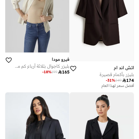
فيرو مودا
بليزر كاجوال بثلاثة أرباع كم مفرد الصدر فضفاض
اتش اند ام

165
-
18
%
199
بليزر بأكمام قصيرة

174
-
31
%
249
أفضل سعر لهذا العام