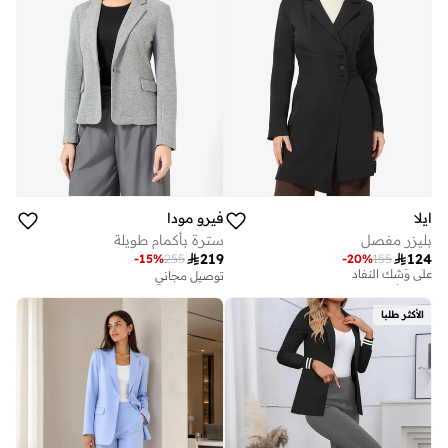
ايلا
فيرو مودا
بليزر مفصل
سترة بأكمام طويلة

219

124
-
15
%
255
-
20
%
155
تم بيع أكثر من 10 مؤخرا
توصيل مجاني
على وشك النفاد
تم بيع أكثر من 10 مؤخرا
الأكثر طلبا
على وشك النفاد