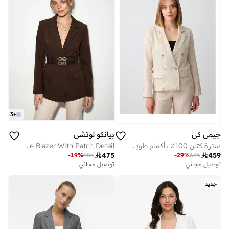
3
+
جيمي كي
بيانكو لوتشي
سترة كتان 100٪ بأكمام طويلة باللون الحجر.
LUCCI Long Crepe Blazer With Patch Detail

475

459
-
19
%
585
-
29
%
645
توصيل مجاني
توصيل مجاني
جديد