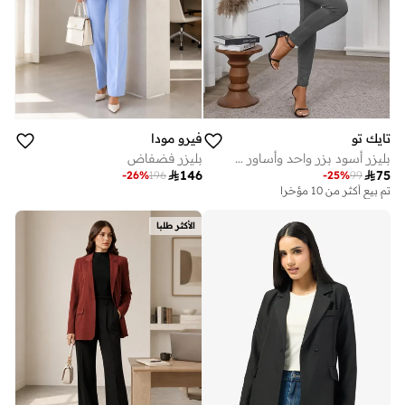
تايك تو
فيرو مودا
بليزر أسود بزر واحد وأساور مطاطية
بليزر فضفاض

146

75
-
26
%
196
-
25
%
99
تم بيع أكثر من 10 مؤخرا
الأكثر طلبا