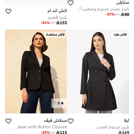
ستايلي
بليزر بصدر مزدوج وصفين أزرار مع تفاصيل جاكار
اتش اند ام

88
-
37
%
139
بليزر قصير

153
-
31
%
219
الأكثر طلبا
الأكثر مشاهدة
)
1
(
5
ايلا
سبلاش فيڤ
بليزر مزدوج الصدر
Regular Fit Twill Blazer with Button Closure

115

169
-
23
%
149