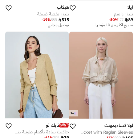
ايلا
هيكاب
بليزر واسع
بليزر بقصة ضيقة

315

89
-
19
%
385
-
50
%
177
تم بيع أكثر من 10 مؤخرا
توصيل مجاني
2
+
تايك تو
لولا كساديمونت
جاكيت سادة بأكمام طويلة بتفاصيل جيوب وياقة مزينة بالخرز للنساء
Bomber Jacket with Raglan Sleeves

79
-
62
%
205
-
33
%
890