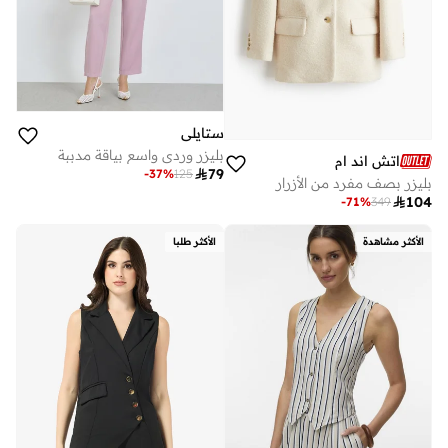
ستايلي
بليزر وردي واسع بياقة مدببة
اتش اند ام

79
-
37
%
125
بليزر بصف مفرد من الأزرار

104
-
71
%
349
الأكثر مشاهدة
الأكثر طلبا