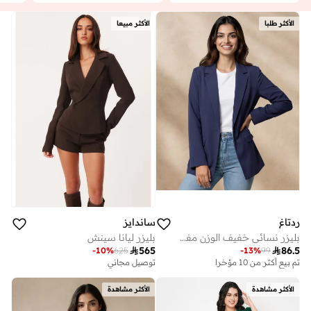
الأكثر طلبا
الأكثر مبيعا
ردتاغ
ساندايز
بليزر نسائي خفيف الوزن مفتوح من الأمام من البحرية
بليزر ليانا سينش

565

86.5
-
10
%
625
-
13
%
99
تم بيع أكثر من 10 مؤخرا
توصيل مجاني
الأكثر مشاهدة
الأكثر مشاهدة