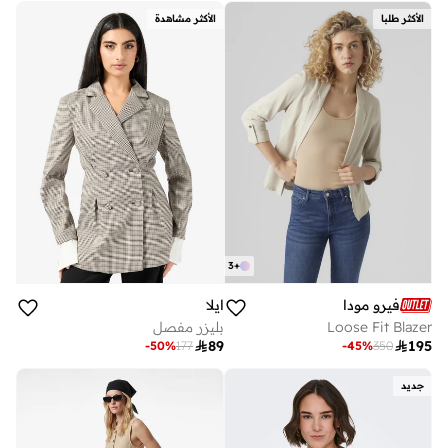
أفضل سعر لهذا العام
الأكثر طلبا
الأكثر مشاهدة
توصيل مجاني
3
+
فيرو مودا
ايلا
Loose Fit Blazer
بليزر مفصل

89

195
-
50
%
177
-
45
%
350
جديد