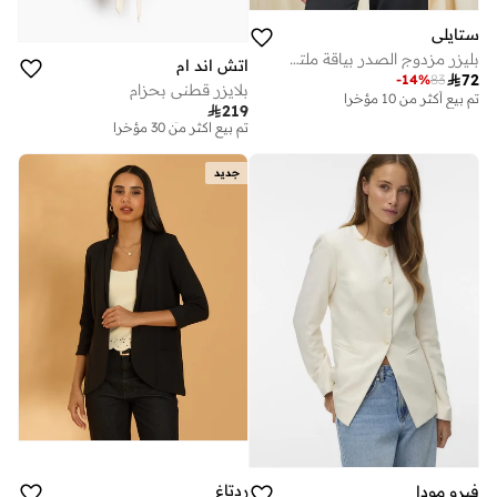
ستايلي
بليزر مزدوج الصدر بياقة ملتفة متباينة
اتش اند ام

72
-
14
%
83
بلايزر قطني بحزام
تم بيع أكثر من 10 مؤخرا

219
توصيل مجاني
تم بيع أكثر من 30 مؤخرا
توصيل مجاني
جديد
تم بيع أكثر من 30 مؤخرا
ردتاغ
فيرو مودا