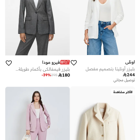
اونلي
فيرو مودا
بليزر أونليتا بتصميم مفصل
بليزر فيمفالكي بأكمام طويلة بقصة عادية

244

180
-
39
%
295
توصيل مجاني
الأكثر مشاهدة