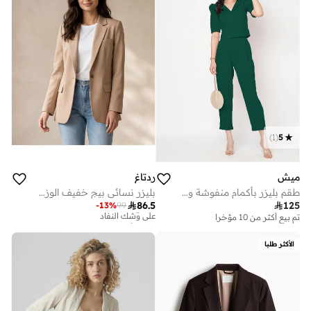
)
1
(
5
ميش
ردتاغ
طقم بليزر بأكمام منفوشة وسروال مستقيم من ميش سوليد
بليزر نسائي بيج خفيف الوزن مفتوح من الأمام

86.5

125
-
13
%
99
تم بيع أكثر من 10 مؤخرا
تم بيع أكثر من 20 مؤخرا
على وشك النفاد
تم بيع أكثر من 20 مؤخرا
الأكثر طلبا
على وشك النفاد