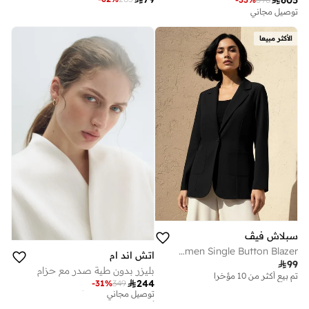

605
توصيل مجاني
الأكثر مبيعا
سبلاش فيڤ
Women Single Button Blazer
اتش اند ام

99
بليزر بدون طية صدر مع حزام
تم بيع أكثر من 10 مؤخرا

244
-
31
%
349
أفضل سعر لهذا العام
توصيل مجاني