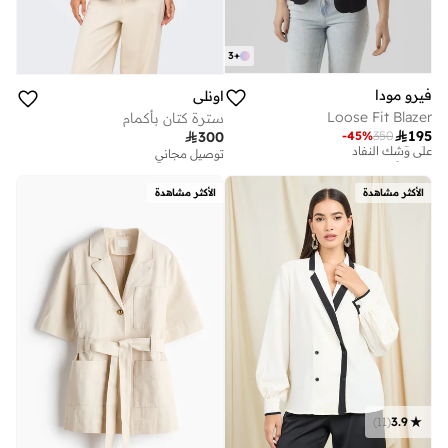
3
+
فيرو مودا
اونلي
Loose Fit Blazer
سترة كتان بأكمام

195
-
45
%
350

300
تم بيع أكثر من 10 مؤخرا
توصيل مجاني
على وشك النفاد
تم بيع أكثر من 10 مؤخرا
الأكثر مشاهدة
الأكثر مشاهدة
على وشك النفاد
)
11
(
3.9