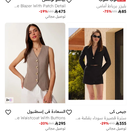
بليزر برباط أمامي
LUCCI Long Crepe Blazer With Patch Detail

475

85
-
19
%
585
-
75
%
335
توصيل مجاني
2
+
جيمي كي
السعادة في إسطنبول
سترة قصيرة سوداء بقصّة مستقيمة وأكمام طويلة مصنوعة من الكتـن 100٪.
ISTANBUL Fitted Crepe Waistcoat With Buttons

295

355
-
20
%
365
-
29
%
495
توصيل مجاني
توصيل مجاني