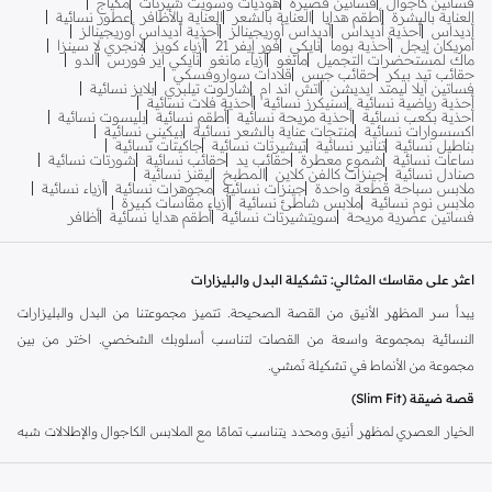
فساتين كاجوال
فساتين قصيرة
هوديات وسويت شيرتات
مكياج
العناية بالبشرة
أطقم هدايا
العناية بالشعر
العناية بالأظافر
عطور نسائية
أديداس
أحذية أديداس
أديداس أوريجينالز
أحذية أديداس أوريجينالز
أمريكان إيجل
أحذية بوما
نايكي
فور إيفر 21
أزياء كويز
لانجري لا سينزا
ماك لمستحضرات التجميل
مانغو
أزياء مانغو
نايكي اير فورس
ألدو
حقائب تيد بيكر
حقائب جيس
قلادات سواروفسكي
فساتين ايلا ليمتد ايديشن
اتش اند ام
شارلوت تيلبري
بلايز نسائية
أحذية رياضية نسائية
سنيكرز نسائية
أحذية فلات نسائية
أحذية بكعب نسائية
أحذية مريحة نسائية
أطقم نسائية
بليسوت نسائية
اكسسوارات نسائية
منتجات عناية بالشعر نسائية
بيكيني نسائية
بناطيل نسائية
تنانير نسائية
تيشيرتات نسائية
جاكيتات نسائية
ساعات نسائية
شموع معطرة
حقائب يد
حقائب نسائية
شورتات نسائية
صنادل نسائية
جينزات كالفن كلاين
المطبخ
ليقنز نسائية
ملابس سباحة قطعة واحدة
جينزات نسائية
مجوهرات نسائية
أزياء نسائية
ملابس نوم نسائية
ملابس شاطئ نسائية
أزياء مقاسات كبيرة
فساتين عصرية مريحة
سويتشيرتات نسائية
أطقم هدايا نسائية
أظافر
اعثر على مقاسك المثالي: تشكيلة البدل والبليزارات
يبدأ سر المظهر الأنيق من القصة الصحيحة. تتميز مجموعتنا من البدل والبليزارات
النسائية بمجموعة واسعة من القصات لتناسب أسلوبك الشخصي. اختر من بين
مجموعة من الأنماط في تشكيلة نَمشي.
قصة ضيقة (Slim Fit)
الخيار العصري لمظهر أنيق ومحدد يتناسب تمامًا مع الملابس الكاجوال والإطلالات شبه
الرسمية.
قصة مستقيمة (Straight Fit)