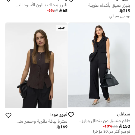
بليزر محاك باللون الأسود للنساء
بليزر ضيق بأكمام طويلة

65
-
6
%
69

315
توصيل مجاني
جديد
ستايلي
فيرو مودا
طقم منسق من بنطال وبليزر بدون أكمام
سترة بياقة دائرية وخصر منسوج

150
-
10
%
165

169
تم بيع أكثر من 20 مؤخرا