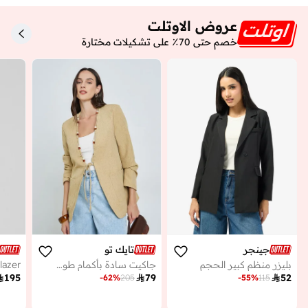
عروض الاوتلت
خصم حتى 70٪ على تشكيلات مختارة
جينجر
تايك تو
بليزر منظم كبير الحجم
جاكيت سادة بأكمام طويلة بتفاصيل جيوب وياقة مزينة بالخرز للنساء
lazer

195

79

52
-
62
%
205
-
55
%
115