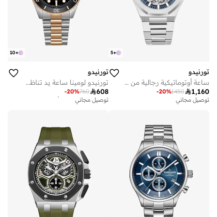
10
+
5
+
تورنيدو
تورنيدو
ساعة أوتوماتيكية رجالية من الفولاذ المقاوم للصدأ -
تورنيدو لومينا ساعة يد تناظرية للرجال بحزام ستانلس ستيل بلونين ذهبي وردي

608

1,160
أفضل سعر لهذا العام
-
20
%
760
-
20
%
1450
توصيل مجاني
توصيل مجاني
أفضل سعر لهذا العام
توصيل مجاني