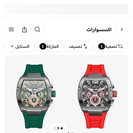
اكسسوارات
تصفية
تصنيف
الماركة
الستايل
1
1
)
1
(
5