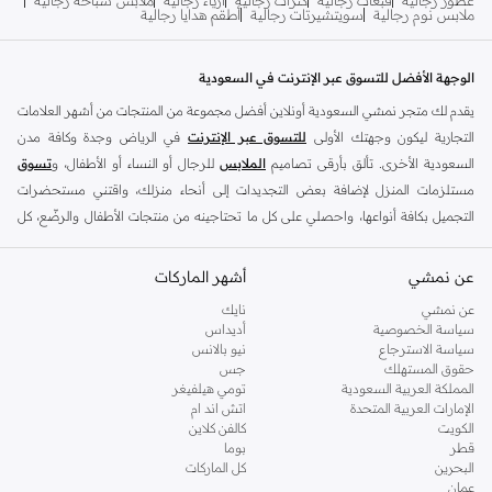
ملابس نوم رجالية
سويتشيرتات رجالية
أطقم هدايا رجالية
الوجهة الأفضل للتسوق عبر الإنترنت في السعودية
يقدم لك متجر نمشي السعودية أونلاين أفضل مجموعة من المنتجات من أشهر العلامات
التجارية ليكون وجهتك الأولى
للتسوق عبر الإنترنت
في الرياض وجدة وكافة مدن
السعودية الأخرى. تألق بأرقى تصاميم
الملابس
للرجال أو النساء أو الأطفال، و
تسوق
مستلزمات المنزل لإضافة بعض التجديدات إلى أنحاء منزلك، واقتني مستحضرات
التجميل بكافة أنواعها، واحصلي على كل ما تحتاجينه من منتجات الأطفال والرضّع، كل
ذلك وأكثر في مكان واحد.
عن نمشي
أفضل العلامات التجارية في السعودية
أشهر الماركات
يضم متجر نمشي السعودية أونلاين مجموعة ضخمة من المنتجات من أفضل العلامات
عن نمشي
نايك
سياسة الخصوصية
أديداس
التجارية، بداية من الأزياء وحتى مستلزمات المنزل. ستجد لدينا كل ما ترغب به من
سياسة الاسترجاع
نيو بالانس
الملابس والأحذية والإكسسوارات وكافة احتياجاتك الأخرى من علامات رائدة مثل:
حقوق المستهلك
جس
ديفاكتو
، و
ديزل
، و
بيير كاردان
، و
تومي هيلفيغر
، و
ريفر ايلاند
، و
جوكي
، و
لي كوبر
،
المملكة العربية السعودية
تومي هيلفيغر
الإمارات العربية المتحدة
اتش اند ام
و
مايكل كورس
، و
بيفرلي هيلز بولو كلوب
، و
أمريكان إيجل
، و
كالفن كلاين
، و
بولو رالف
الكويت
كالفن كلاين
لورين
، و
دكني
وغيرهم الكثير.
قطر
بوما
البحرين
كل الماركات
كما ستجد ملابس للكبار والأطفال لدى نمشي السعودية من علامات مثل
ريزرفد
،
عمان