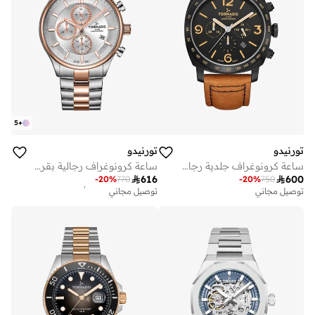
5
+
تورنيدو
تورنيدو
ساعة كرونوغراف جلدية رجالية - - مم
ساعة كرونوغراف رجالية بقرص أبيض

616

600
أفضل سعر لهذا العام
-
20
%
770
-
20
%
750
توصيل مجاني
توصيل مجاني
أفضل سعر لهذا العام
توصيل مجاني