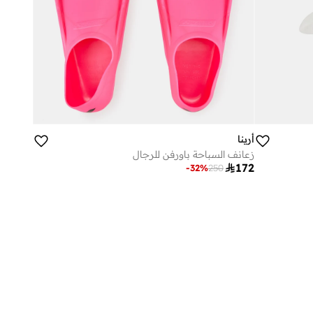
أرينا
زعانف السباحة باورفن للرجال

172
-
32
%
250