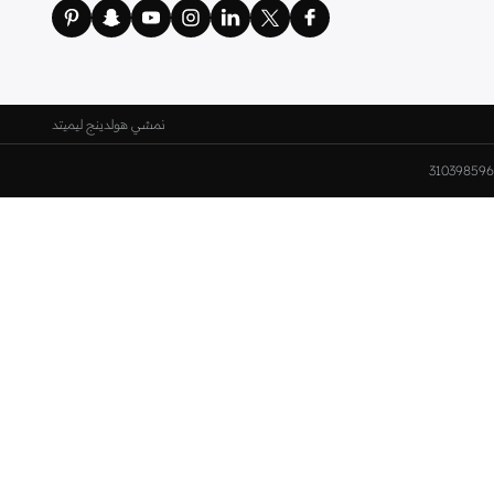
نمشي هولدينج ليميتد