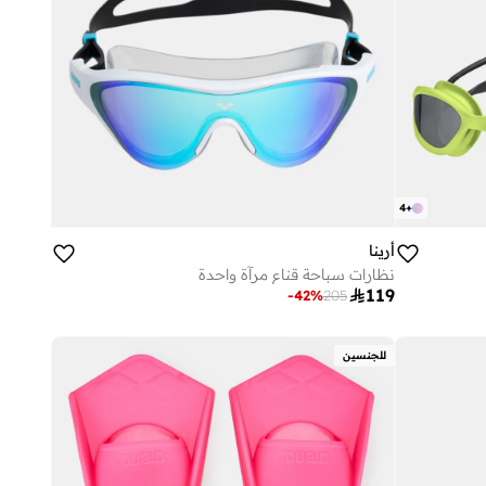
4
+
أرينا
نظارات سباحة قناع مرآة واحدة

119
-
42
%
205
للجنسين