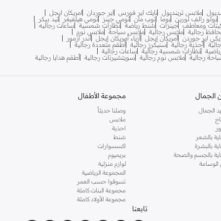
نديول
ملابس ترينديول
نايك اير فورس
اير جوردان
امريكان ايجل
بولو رالف لورين
بوما
توب مان
تومي جينز
تومي هيلفيغر
تيد بيكر
يتات ومعاطف
جينزات
شنط رياضة
نظارات شمسية
ساعات رجاليه
افظ رجالية
ملابس رجالية
ملابس سباحة
ملابس نوم
يكي اير جوردن
أمريكان إيجل
أزياء أمريكان إيجل
أندر آرمور
الية
أحذية رجالية
سنيكرز رجالية
أطقم متعددة رجالية
اضية
نظارات شمسية رجالية
ساعات رجالية
احة رجالية
ملابس نوم رجالية
سويتشيرتات رجالية
أطقم هدايا رجالية
 الجمال
مجموعة الأطفال
د الجمال
وصلنا حديثاً
اج
ملابس
ر
احذية
اية بالشعر
شنط
اية بالبشرة
اكسسوارات
ناية بالجسم والصحة
بريميوم
 الوسامة
لوازم منزلية
المجموعة الرياضية
تسوقوا حسب العمر
مجموعة البنات كاملة
مجموعة الأولاد كاملة
تابعنا