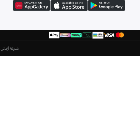
بي تي بي
(
1
)
بيجوتي
(
76
)
بيفرلي هيلز بولو كلوب
(
2
)
بينيار
(
24
)
تايك تو
(
12
)
شركة أزيائي ا
تريجر بوينت
(
1
)
تسار بومبا
(
11
)
تشومباك
(
11
)
تكنوسبورت
(
3
)
تمبرلاند
(
156
)
تنجيم سكواد
(
5
)
تورنيدو
(
89
)
تومي جينز
(
45
)
تومي هيلفيغر
(
307
)