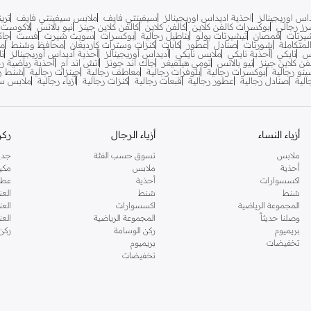
اس اوريجينالز
احذية اديداس اوريجينالز
سيفينتي فايف
ملابس سيفينتي فايف
تري
ز رجالي
بوكسرات كالفن كلاين
كالفن كلاين
كالفن كلاين جينز
نيو بالانس
لاكوست
يرتات
قمصان
تيشيرتات بولو
بناطيل رجالية
بوكسرات
سويت شيرت
فست
جاك
متكاملة
شورتات
صنادل
عطور
كابات
كنزات وسترات كارديغان
محافظ وشنط
مح
س
نايكي
أحذبة نايكي
ملابس نايكي
أديداس أوريجينالز
أحذية أديداس أوريجينالز
نا
فن كلاين جينز
نيو بالانس
تومي هيلفيغر
جاك اند جونز
اتش اند ام
أحذية رياضية رج
ينو رجالية
بوكسرات رجالية
بلوفرات رجالية
معاطف رجالية
جينزات رجالية
شنط ري
لية
صنادل رجالية
عطور رجالية
قبعات رجالية
كنزات رجالية
أزياء رجالية
ملابس سب
أزياء النساء
أزياء الرجال
ركن
ملابس
تسوق حسب الفئة
جدي
أحذية
ملابس
مكي
اكسسوارات
أحذية
عطو
شنط
شنط
العن
المجموعة الرياضية
اكسسوارات
العن
وصلنا حديثاً
المجموعة الرياضية
الع
بريميوم
ركن الوسامة
ركن
تخفيضات
بريميوم
تخفيضات