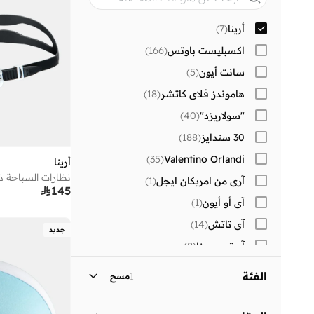
أرينا
(
7
)
اكسبليست باوتس
(
166
)
سانت أيون
(
5
)
هاموندز فلاي كاتشر
(
18
)
"سولاريزد"
(
40
)
30 سندايز
(
188
)
)
35
(
Valentino Orlandi
أرينا
نظارات السباحة ذ
آري من امريكان ايجل
(
1
)

145
آي أو أيون
(
1
)
آي تاتش
(
14
)
جديد
آيرتون سينا
(
8
)
أر أند بي
(
26
)
الفئة
1
مسح
أسترو
(
2
)
كل الالرجال
)
16
(
أستون مارتن
(
1
)