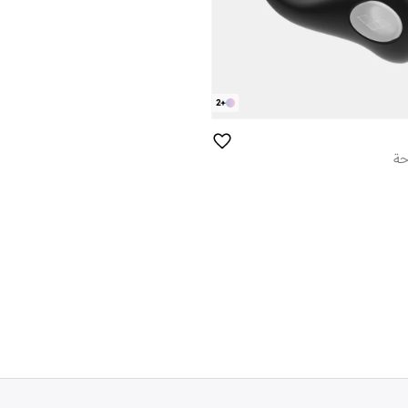
2
+
حة