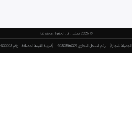
©
2026 نمشي. كل الحقوق محفوظة
لجميلة للتجارة
رقم السجل التجاري 4030356009
ضريبة القيمة المضافة - رقم 310398596400003