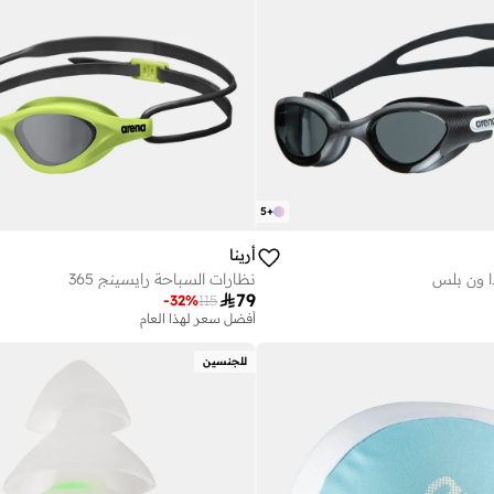
5
+
أرينا
ا ون بلس
نظارات السباحة رايسينج 365

79
-
32
%
115
أفضل سعر لهذا العام
للجنسين