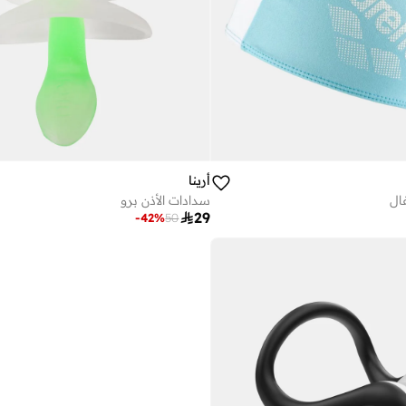
أرينا
ال
سدادات الأذن برو

29
-
42
%
50